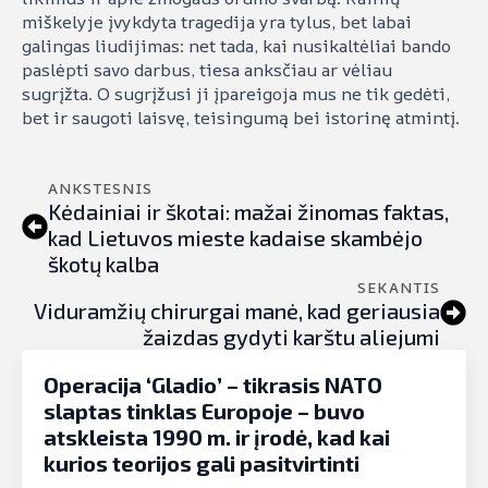
miškelyje įvykdyta tragedija yra tylus, bet labai
galingas liudijimas: net tada, kai nusikaltėliai bando
paslėpti savo darbus, tiesa anksčiau ar vėliau
sugrįžta. O sugrįžusi ji įpareigoja mus ne tik gedėti,
bet ir saugoti laisvę, teisingumą bei istorinę atmintį.
ANKSTESNIS
Kėdainiai ir škotai: mažai žinomas faktas,
kad Lietuvos mieste kadaise skambėjo
škotų kalba
SEKANTIS
Viduramžių chirurgai manė, kad geriausia
žaizdas gydyti karštu aliejumi
Operacija ‘Gladio’ – tikrasis NATO
slaptas tinklas Europoje – buvo
atskleista 1990 m. ir įrodė, kad kai
kurios teorijos gali pasitvirtinti