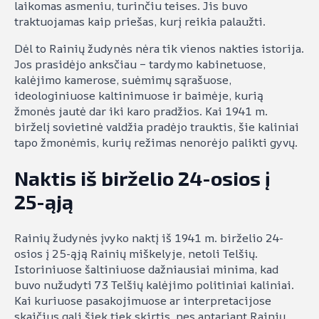
laikomas asmeniu, turinčiu teises. Jis buvo
traktuojamas kaip priešas, kurį reikia palaužti.
Dėl to Rainių žudynės nėra tik vienos nakties istorija.
Jos prasidėjo anksčiau – tardymo kabinetuose,
kalėjimo kamerose, suėmimų sąrašuose,
ideologiniuose kaltinimuose ir baimėje, kurią
žmonės jautė dar iki karo pradžios. Kai 1941 m.
birželį sovietinė valdžia pradėjo trauktis, šie kaliniai
tapo žmonėmis, kurių režimas nenorėjo palikti gyvų.
Naktis iš birželio 24-osios į
25-ąją
Rainių žudynės įvyko naktį iš 1941 m. birželio 24-
osios į 25-ąją Rainių miškelyje, netoli Telšių.
Istoriniuose šaltiniuose dažniausiai minima, kad
buvo nužudyti 73 Telšių kalėjimo politiniai kaliniai.
Kai kuriuose pasakojimuose ar interpretacijose
skaičius gali šiek tiek skirtis, nes aptariant Rainių