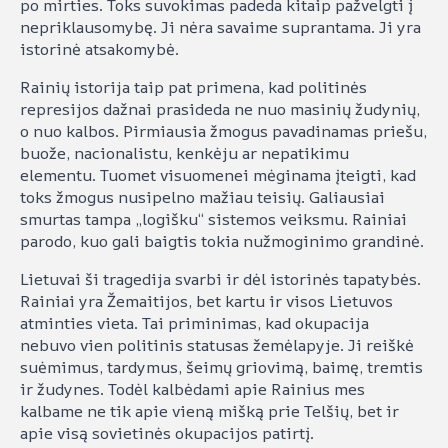
po mirties. Toks suvokimas padeda kitaip pažvelgti į
nepriklausomybę. Ji nėra savaime suprantama. Ji yra
istorinė atsakomybė.
Rainių istorija taip pat primena, kad politinės
represijos dažnai prasideda ne nuo masinių žudynių,
o nuo kalbos. Pirmiausia žmogus pavadinamas priešu,
buože, nacionalistu, kenkėju ar nepatikimu
elementu. Tuomet visuomenei mėginama įteigti, kad
toks žmogus nusipelno mažiau teisių. Galiausiai
smurtas tampa „logišku“ sistemos veiksmu. Rainiai
parodo, kuo gali baigtis tokia nužmoginimo grandinė.
Lietuvai ši tragedija svarbi ir dėl istorinės tapatybės.
Rainiai yra Žemaitijos, bet kartu ir visos Lietuvos
atminties vieta. Tai priminimas, kad okupacija
nebuvo vien politinis statusas žemėlapyje. Ji reiškė
suėmimus, tardymus, šeimų griovimą, baimę, tremtis
ir žudynes. Todėl kalbėdami apie Rainius mes
kalbame ne tik apie vieną mišką prie Telšių, bet ir
apie visą sovietinės okupacijos patirtį.