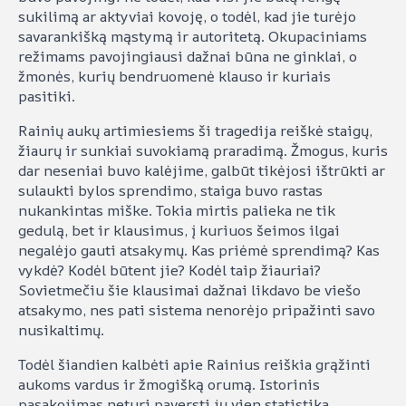
sukilimą ar aktyviai kovoję, o todėl, kad jie turėjo
savarankišką mąstymą ir autoritetą. Okupaciniams
režimams pavojingiausi dažnai būna ne ginklai, o
žmonės, kurių bendruomenė klauso ir kuriais
pasitiki.
Rainių aukų artimiesiems ši tragedija reiškė staigų,
žiaurų ir sunkiai suvokiamą praradimą. Žmogus, kuris
dar neseniai buvo kalėjime, galbūt tikėjosi ištrūkti ar
sulaukti bylos sprendimo, staiga buvo rastas
nukankintas miške. Tokia mirtis palieka ne tik
gedulą, bet ir klausimus, į kuriuos šeimos ilgai
negalėjo gauti atsakymų. Kas priėmė sprendimą? Kas
vykdė? Kodėl būtent jie? Kodėl taip žiauriai?
Sovietmečiu šie klausimai dažnai likdavo be viešo
atsakymo, nes pati sistema nenorėjo pripažinti savo
nusikaltimų.
Todėl šiandien kalbėti apie Rainius reiškia grąžinti
aukoms vardus ir žmogišką orumą. Istorinis
pasakojimas neturi paversti jų vien statistika.