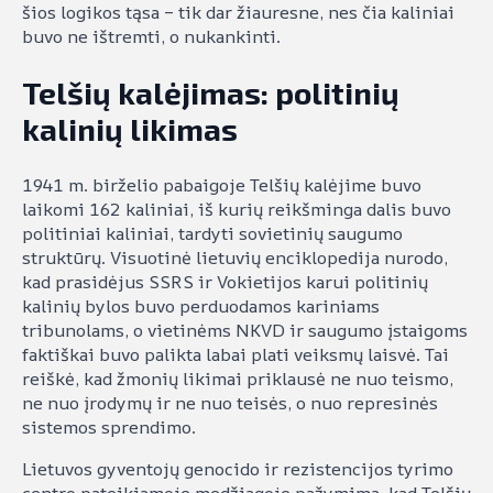
šios logikos tąsa – tik dar žiauresne, nes čia kaliniai
buvo ne ištremti, o nukankinti.
Telšių kalėjimas: politinių
kalinių likimas
1941 m. birželio pabaigoje Telšių kalėjime buvo
laikomi 162 kaliniai, iš kurių reikšminga dalis buvo
politiniai kaliniai, tardyti sovietinių saugumo
struktūrų. Visuotinė lietuvių enciklopedija nurodo,
kad prasidėjus SSRS ir Vokietijos karui politinių
kalinių bylos buvo perduodamos kariniams
tribunolams, o vietinėms NKVD ir saugumo įstaigoms
faktiškai buvo palikta labai plati veiksmų laisvė. Tai
reiškė, kad žmonių likimai priklausė ne nuo teismo,
ne nuo įrodymų ir ne nuo teisės, o nuo represinės
sistemos sprendimo.
Lietuvos gyventojų genocido ir rezistencijos tyrimo
centro pateikiamoje medžiagoje pažymima, kad Telšių