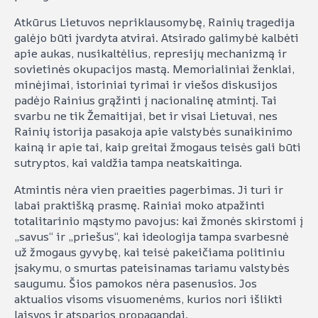
Atkūrus Lietuvos nepriklausomybę, Rainių tragedija
galėjo būti įvardyta atvirai. Atsirado galimybė kalbėti
apie aukas, nusikaltėlius, represijų mechanizmą ir
sovietinės okupacijos mastą. Memorialiniai ženklai,
minėjimai, istoriniai tyrimai ir viešos diskusijos
padėjo Rainius grąžinti į nacionalinę atmintį. Tai
svarbu ne tik Žemaitijai, bet ir visai Lietuvai, nes
Rainių istorija pasakoja apie valstybės sunaikinimo
kainą ir apie tai, kaip greitai žmogaus teisės gali būti
sutryptos, kai valdžia tampa neatskaitinga.
Atmintis nėra vien praeities pagerbimas. Ji turi ir
labai praktišką prasmę. Rainiai moko atpažinti
totalitarinio mąstymo pavojus: kai žmonės skirstomi į
„savus“ ir „priešus“, kai ideologija tampa svarbesnė
už žmogaus gyvybę, kai teisė pakeičiama politiniu
įsakymu, o smurtas pateisinamas tariamu valstybės
saugumu. Šios pamokos nėra pasenusios. Jos
aktualios visoms visuomenėms, kurios nori išlikti
laisvos ir atsparios propagandai.