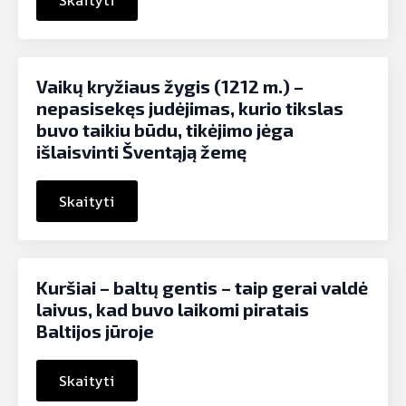
Vaikų kryžiaus žygis (1212 m.) –
nepasisekęs judėjimas, kurio tikslas
buvo taikiu būdu, tikėjimo jėga
išlaisvinti Šventąją žemę
Skaityti
Kuršiai – baltų gentis – taip gerai valdė
laivus, kad buvo laikomi piratais
Baltijos jūroje
Skaityti