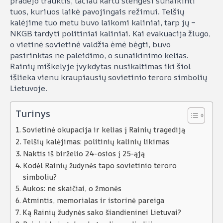
pradėjo trauktis, tačiau kartu stengėsi sunaikinti
tuos, kuriuos laikė pavojingais režimui. Telšių
kalėjime tuo metu buvo laikomi kaliniai, tarp jų –
NKGB tardyti politiniai kaliniai. Kai evakuacija žlugo,
o vietinė sovietinė valdžia ėmė bėgti, buvo
pasirinktas ne paleidimo, o sunaikinimo kelias.
Rainių miškelyje įvykdytas nusikaltimas iki šiol
išlieka vienu kraupiausių sovietinio teroro simbolių
Lietuvoje.
Turinys
Sovietinė okupacija ir kelias į Rainių tragediją
Telšių kalėjimas: politinių kalinių likimas
Naktis iš birželio 24-osios į 25-ąją
Kodėl Rainių žudynės tapo sovietinio teroro
simboliu?
Aukos: ne skaičiai, o žmonės
Atmintis, memorialas ir istorinė pareiga
Ką Rainių žudynės sako šiandieninei Lietuvai?