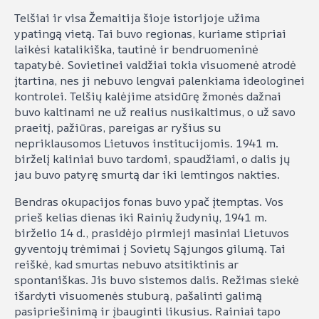
Telšiai ir visa Žemaitija šioje istorijoje užima
ypatingą vietą. Tai buvo regionas, kuriame stipriai
laikėsi katalikiška, tautinė ir bendruomeninė
tapatybė. Sovietinei valdžiai tokia visuomenė atrodė
įtartina, nes ji nebuvo lengvai palenkiama ideologinei
kontrolei. Telšių kalėjime atsidūrę žmonės dažnai
buvo kaltinami ne už realius nusikaltimus, o už savo
praeitį, pažiūras, pareigas ar ryšius su
nepriklausomos Lietuvos institucijomis. 1941 m.
birželį kaliniai buvo tardomi, spaudžiami, o dalis jų
jau buvo patyrę smurtą dar iki lemtingos nakties.
Bendras okupacijos fonas buvo ypač įtemptas. Vos
prieš kelias dienas iki Rainių žudynių, 1941 m.
birželio 14 d., prasidėjo pirmieji masiniai Lietuvos
gyventojų trėmimai į Sovietų Sąjungos gilumą. Tai
reiškė, kad smurtas nebuvo atsitiktinis ar
spontaniškas. Jis buvo sistemos dalis. Režimas siekė
išardyti visuomenės stuburą, pašalinti galimą
pasipriešinimą ir įbauginti likusius. Rainiai tapo