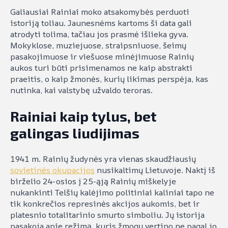
Galiausiai Rainiai moko atsakomybės perduoti
istoriją toliau. Jaunesnėms kartoms ši data gali
atrodyti tolima, tačiau jos prasmė išlieka gyva.
Mokyklose, muziejuose, straipsniuose, šeimų
pasakojimuose ir viešuose minėjimuose Rainių
aukos turi būti prisimenamos ne kaip abstrakti
praeitis, o kaip žmonės, kurių likimas perspėja, kas
nutinka, kai valstybę užvaldo teroras.
Rainiai kaip tylus, bet
galingas liudijimas
1941 m. Rainių žudynės yra vienas skaudžiausių
sovietinės okupacijos
nusikaltimų Lietuvoje. Naktį iš
birželio 24-osios į 25-ąją Rainių miškelyje
nukankinti Telšių kalėjimo politiniai kaliniai tapo ne
tik konkrečios represinės akcijos aukomis, bet ir
platesnio totalitarinio smurto simboliu. Jų istorija
pasakoja apie režimą, kuris žmogų vertino ne pagal jo