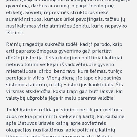
gyvenimą, darbus ar orumą, o pagal ideologinę
etiketę. Sovietų represinės struktūros siekė
sunaikinti tuos, kuriuos laikė pavojingais, tačiau jų
nusikaltimas virto atminties ženklu, kurio nepavyko
ištrinti.
Rainių tragedija sukrečia todėl, kad ji parodo, kaip
arti paprasto žmogaus gyvenimo gali priartėti
didžioji istorija. Telšių kalėjimo politiniai kaliniai
nebuvo tolimi veikėjai iš vadovėlių. Jie gyveno
miesteliuose, dirbo, bendravo, kūrė šeimas, turėjo
pareigas ir viltis. Vieną dieną jie tapo okupacinės
sistemos taikiniu, o kitą – istorijos kankiniais. Šis
virsmas atskleidžia, kokia trapi gali būti laisvė, kai
valstybę užgrobia jėga ir melu paremta valdžia.
Todėl Rainius reikia prisiminti ne tik per metines.
Juos reikia prisiminti kiekvieną kartą, kai kalbame
apie Lietuvos laisvės kainą, apie sovietinės
okupacijos nusikaltimus, apie politinių kalinių
likimus ir apie žmogaus orumo svarbą. Rainių