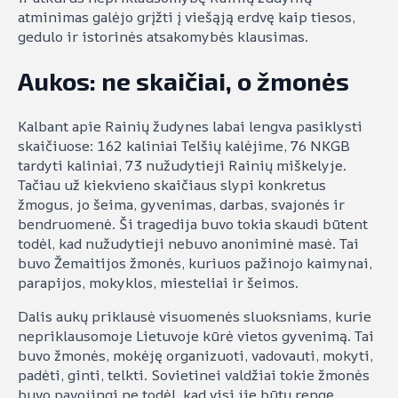
atminimas galėjo grįžti į viešąją erdvę kaip tiesos,
gedulo ir istorinės atsakomybės klausimas.
Aukos: ne skaičiai, o žmonės
Kalbant apie Rainių žudynes labai lengva pasiklysti
skaičiuose: 162 kaliniai Telšių kalėjime, 76 NKGB
tardyti kaliniai, 73 nužudytieji Rainių miškelyje.
Tačiau už kiekvieno skaičiaus slypi konkretus
žmogus, jo šeima, gyvenimas, darbas, svajonės ir
bendruomenė. Ši tragedija buvo tokia skaudi būtent
todėl, kad nužudytieji nebuvo anoniminė masė. Tai
buvo Žemaitijos žmonės, kuriuos pažinojo kaimynai,
parapijos, mokyklos, miesteliai ir šeimos.
Dalis aukų priklausė visuomenės sluoksniams, kurie
nepriklausomoje Lietuvoje kūrė vietos gyvenimą. Tai
buvo žmonės, mokėję organizuoti, vadovauti, mokyti,
padėti, ginti, telkti. Sovietinei valdžiai tokie žmonės
buvo pavojingi ne todėl, kad visi jie būtų rengę