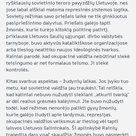
ryškiausių sovietinio teroro pavyzdžių Lietuvoje, nes
jose labai aiškiai matoma represinės sistemos logika.
Sovietų režimas savo priešais laikė ne tik ginkluotus
pasipriešinimo dalyvius. Priešais galėjo tapti
žmonės, kurie turėjo kitokią politinę patirtį,
priklausė Lietuvos šaulių sąjungai, dirbo valstybės
tarnyboje, buvo aktyvūs katalikiškose organizacijose
arba tiesiog neatitiko naujos ideologinės tvarkos.
Rainiai parodė, kad okupacinė valdžia nebūtinai siekė
teisingumo ar net formalaus teismo. Ji siekė
kontrolės.
Kitas svarbus aspektas – žudynių laikas. Jos įvyko tuo
metu, kai sovietinė valdžia jau traukėsi. Tai reiškia,
kad kaliniai nebuvo nužudyti siekiant „atkurti tvarką“
ar dėl realios grėsmės kalėjimui. Jie buvo nužudyti
todėl, kad režimas nenorėjo palikti gyvų žmonių,
kurie galėjo liudyti apie tardymus, represijas,
okupacinės valdžios veiksmus ar tiesiog vėl tapti
laisvos Lietuvos šalininkais. Ši aplinkybė Rainių
tragediją daro ypač skaudžią: žmonės buvo pasmerkti