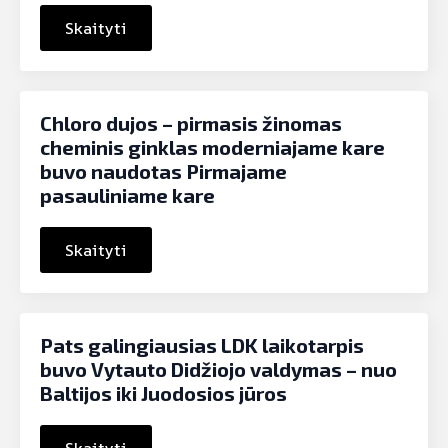
Skaityti
Chloro dujos – pirmasis žinomas
cheminis ginklas moderniajame kare
buvo naudotas Pirmajame
pasauliniame kare
Skaityti
Pats galingiausias LDK laikotarpis
buvo Vytauto Didžiojo valdymas – nuo
Baltijos iki Juodosios jūros
Skaityti