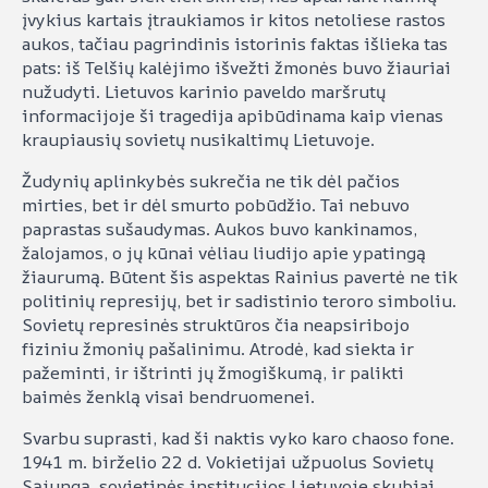
įvykius kartais įtraukiamos ir kitos netoliese rastos
aukos, tačiau pagrindinis istorinis faktas išlieka tas
pats: iš Telšių kalėjimo išvežti žmonės buvo žiauriai
nužudyti. Lietuvos karinio paveldo maršrutų
informacijoje ši tragedija apibūdinama kaip vienas
kraupiausių sovietų nusikaltimų Lietuvoje.
Žudynių aplinkybės sukrečia ne tik dėl pačios
mirties, bet ir dėl smurto pobūdžio. Tai nebuvo
paprastas sušaudymas. Aukos buvo kankinamos,
žalojamos, o jų kūnai vėliau liudijo apie ypatingą
žiaurumą. Būtent šis aspektas Rainius pavertė ne tik
politinių represijų, bet ir sadistinio teroro simboliu.
Sovietų represinės struktūros čia neapsiribojo
fiziniu žmonių pašalinimu. Atrodė, kad siekta ir
pažeminti, ir ištrinti jų žmogiškumą, ir palikti
baimės ženklą visai bendruomenei.
Svarbu suprasti, kad ši naktis vyko karo chaoso fone.
1941 m. birželio 22 d. Vokietijai užpuolus Sovietų
Sąjungą, sovietinės institucijos Lietuvoje skubiai