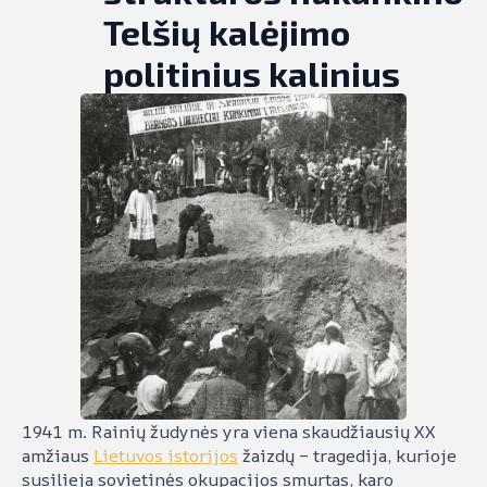
Telšių kalėjimo
politinius kalinius
1941 m. Rainių žudynės yra viena skaudžiausių XX
amžiaus
Lietuvos istorijos
žaizdų – tragedija, kurioje
susilieja sovietinės okupacijos smurtas, karo