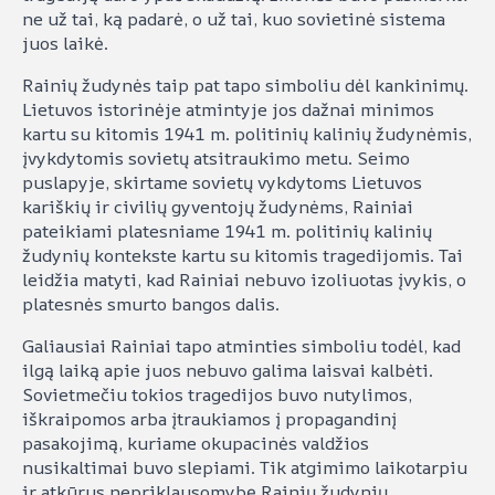
ne už tai, ką padarė, o už tai, kuo sovietinė sistema
juos laikė.
Rainių žudynės taip pat tapo simboliu dėl kankinimų.
Lietuvos istorinėje atmintyje jos dažnai minimos
kartu su kitomis 1941 m. politinių kalinių žudynėmis,
įvykdytomis sovietų atsitraukimo metu. Seimo
puslapyje, skirtame sovietų vykdytoms Lietuvos
kariškių ir civilių gyventojų žudynėms, Rainiai
pateikiami platesniame 1941 m. politinių kalinių
žudynių kontekste kartu su kitomis tragedijomis. Tai
leidžia matyti, kad Rainiai nebuvo izoliuotas įvykis, o
platesnės smurto bangos dalis.
Galiausiai Rainiai tapo atminties simboliu todėl, kad
ilgą laiką apie juos nebuvo galima laisvai kalbėti.
Sovietmečiu tokios tragedijos buvo nutylimos,
iškraipomos arba įtraukiamos į propagandinį
pasakojimą, kuriame okupacinės valdžios
nusikaltimai buvo slepiami. Tik atgimimo laikotarpiu
ir atkūrus nepriklausomybę Rainių žudynių