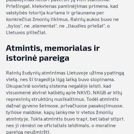
Priešingai, kiekvienas paminėjimas primena, kad
valstybės istorija kuriama ir griaunama per
konkrečius žmonių likimus. Rainių aukos buvo ne
„bylos“, ne „elementai“, ne „liaudies priešai“, o
Lietuvos piliečiai.
Atmintis, memorialas ir
istorinė pareiga
Rainių žudynių atminimas Lietuvoje užima ypatingą
vietą, nes ši tragedija ilgą laiką buvo slopinama.
Okupacinė sovietų sistema negalėjo leisti, kad
visuomenė atvirai kalbėtų apie NKVD, NKGB ar kitų
represinių struktūrų nusikaltimus. Todėl atmintis
dažnai gyveno šeimose, privačiuose pasakojimuose,
tyliose maldose, kapų lankyme ir vietos žmonių
atmintyje. Tokia atmintis buvo trapi, bet labai stipri,
nes ji rėmėsi ne oficialiais leidimais, o moraline
pareiga neužmiršti.