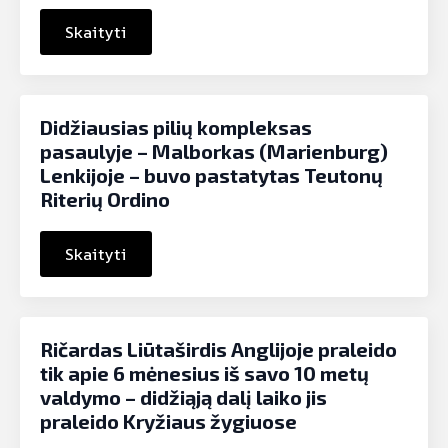
Skaityti
Didžiausias pilių kompleksas
pasaulyje – Malborkas (Marienburg)
Lenkijoje – buvo pastatytas Teutonų
Riterių Ordino
Skaityti
Ričardas Liūtaširdis Anglijoje praleido
tik apie 6 mėnesius iš savo 10 metų
valdymo – didžiąją dalį laiko jis
praleido Kryžiaus žygiuose