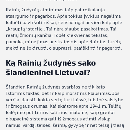
Rainių žudynių atminimas taip pat reikalauja
atsargumo ir pagarbos. Apie tokius įvykius negalima
kalbėti paviršutiniškai, sensacingai ar vien kaip apie
„kraupią istoriją“. Tai nėra siaubo pasakojimas. Tai
realių žmonių kančia. Todėl kiekvienas tekstas,
pamoka, minėjimas ar straipsnis apie Rainius turėtų
siekti ne šokiruoti, o suprasti, paaiškinti ir pagerbti.
Ką Rainių žudynės sako
šiandieninei Lietuvai?
Šiandien Rainių žudynės svarbios ne tik kaip
istorinis faktas, bet ir kaip moralinis klausimas. Jos
verčia klausti, kokią vertę turi laisvė, teisinė valstybė
ir žmogaus orumas. Kai skaitome apie 1941 m. Telšių
kalėjimo politinius kalinius, matome, kaip greitai
okupacinė sistema gali iš žmogaus atimti viską:
namus, vardą, teises, šeimą, gyvybę ir net teisę į tiesą