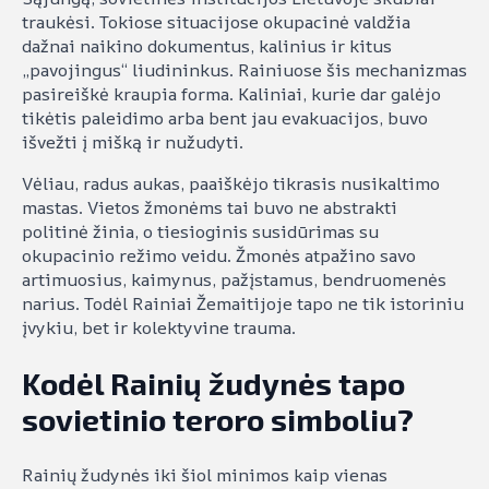
traukėsi. Tokiose situacijose okupacinė valdžia
dažnai naikino dokumentus, kalinius ir kitus
„pavojingus“ liudininkus. Rainiuose šis mechanizmas
pasireiškė kraupia forma. Kaliniai, kurie dar galėjo
tikėtis paleidimo arba bent jau evakuacijos, buvo
išvežti į mišką ir nužudyti.
Vėliau, radus aukas, paaiškėjo tikrasis nusikaltimo
mastas. Vietos žmonėms tai buvo ne abstrakti
politinė žinia, o tiesioginis susidūrimas su
okupacinio režimo veidu. Žmonės atpažino savo
artimuosius, kaimynus, pažįstamus, bendruomenės
narius. Todėl Rainiai Žemaitijoje tapo ne tik istoriniu
įvykiu, bet ir kolektyvine trauma.
Kodėl Rainių žudynės tapo
sovietinio teroro simboliu?
Rainių žudynės iki šiol minimos kaip vienas