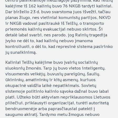
kalėjime iš 162 kalinių buvo 76 NKGB tardyti kaliniai.
Dar birželio 23 d. buvo svarstoma juos išvežti, tačiau
planas žlugo, nes vietiniai komunistų partijos, NKVD
ir NKGB vadovai pasitraukė iš Telšių, o transporto
priemonės kalinių evakuacijai nebuvo skirtos. Ši
detalė labai svarbi, nes parodo, jog Rainių tragedija
įvyko ne dėl to, kad kalinių nebuvo įmanoma
kontroliuoti, o dėl to, kad represinė sistema pasirinko
jų sunaikinimą.
Kaliniai Telšių kalėjime buvo įvairių socialinių
sluoksnių žmonės. Tarp jų buvo vietos inteligentų,
visuomenės veikėjų, buvusių pareigūnų, šaulių,
ūkininkų, amatininkų ir kitų asmenų, kuriuos
okupacinė valdžia laikė nepatikimais. Sovietų
sistemoje politinio kalinio sąvoka dažnai buvo labai
plati. Užteko būti aktyviam nepriklausomos Lietuvos
piliečiui, priklausyti organizacijai, turėti autoritetą
bendruomenėje arba paprasčiausiai patekti į
saugumo akiratį. Tardymo metu žmogus nebuvo