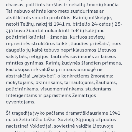
chaosas, politinis kerštas ir nekaltų žmonių kančia.
Tai nebuvo eilinis karo meto susidūrimas ar
atsitiktinis smurto protrūkis. Rainių miškelyje,
netoli Telšių, naktį iš 1941 m. birželio 24-osios į 25-
ąją buvo žiauriai nukankinti Telšių kalėjimo
politiniai kaliniai – žmonės, kuriuos sovietų
represinės struktūros laikė „liaudies priešais“, nors
daugelio jų kaltė tebuvo nepriklausomos Lietuvos
valstybės, religijos, tautinės savimonės ar laisvos
minties gynimas. Rainių žudynės šiandien primena,
kad okupacinė valdžia pirmiausia smogė ne
abstrakčiai „valstybei“, o konkretiems žmonėms:
mokytojams, ūkininkams, tarnautojams, šauliams,
policininkams, visuomenininkams, studentams,
inteligentams ir paprastiems Žemaitijos
gyventojams.
Ši tragedija įvyko pačiame dramatiškiausiame 1941
m. birželio lūžio taške. Sovietų Sąjungą užpuolus
nacistinei Vokietijai, sovietinė valdžia Lietuvoje