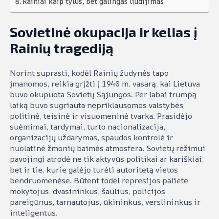
Rainiai kaip tylus, bet galingas liudijimas
Sovietinė okupacija ir kelias į
Rainių tragediją
Norint suprasti, kodėl Rainių žudynės tapo
įmanomos, reikia grįžti į 1940 m. vasarą, kai Lietuva
buvo okupuota Sovietų Sąjungos. Per labai trumpą
laiką buvo sugriauta nepriklausomos valstybės
politinė, teisinė ir visuomeninė tvarka. Prasidėjo
suėmimai, tardymai, turto nacionalizacija,
organizacijų uždarymas, spaudos kontrolė ir
nuolatinė žmonių baimės atmosfera. Sovietų režimui
pavojingi atrodė ne tik aktyvūs politikai ar kariškiai,
bet ir tie, kurie galėjo turėti autoritetą vietos
bendruomenėse. Būtent todėl represijos palietė
mokytojus, dvasininkus, šaulius, policijos
pareigūnus, tarnautojus, ūkininkus, verslininkus ir
inteligentus.