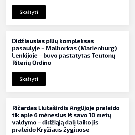
Skaityti
Didžiausias pilių kompleksas
pasaulyje – Malborkas (Marienburg)
Lenkijoje – buvo pastatytas Teutonų
Riterių Ordino
Skaityti
Ričardas Liūtaširdis Anglijoje praleido
tik apie 6 mėnesius iš savo 10 metų
valdymo – didžiąją dalį laiko jis
praleido Kryžiaus žygiuose