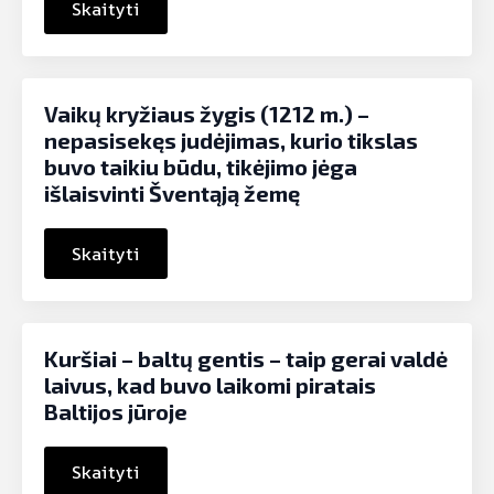
Skaityti
Vaikų kryžiaus žygis (1212 m.) –
nepasisekęs judėjimas, kurio tikslas
buvo taikiu būdu, tikėjimo jėga
išlaisvinti Šventąją žemę
Skaityti
Kuršiai – baltų gentis – taip gerai valdė
laivus, kad buvo laikomi piratais
Baltijos jūroje
Skaityti