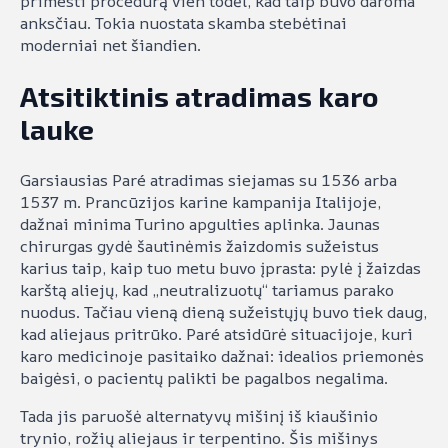
primesti procedūrą vien todėl, kad taip buvo daroma
anksčiau. Tokia nuostata skamba stebėtinai
moderniai net šiandien.
Atsitiktinis atradimas karo
lauke
Garsiausias Paré atradimas siejamas su 1536 arba
1537 m. Prancūzijos karine kampanija Italijoje,
dažnai minima Turino apgulties aplinka. Jaunas
chirurgas gydė šautinėmis žaizdomis sužeistus
karius taip, kaip tuo metu buvo įprasta: pylė į žaizdas
karštą aliejų, kad „neutralizuotų“ tariamus parako
nuodus. Tačiau vieną dieną sužeistųjų buvo tiek daug,
kad aliejaus pritrūko. Paré atsidūrė situacijoje, kuri
karo medicinoje pasitaiko dažnai: idealios priemonės
baigėsi, o pacientų palikti be pagalbos negalima.
Tada jis paruošė alternatyvų mišinį iš kiaušinio
trynio, rožių aliejaus ir terpentino. Šis mišinys