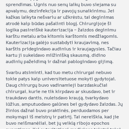
sprendimas. Ugnis nuo senų laikų buvo siejama su
apvalymu, dezinfekcija ir pavojų sunaikinimu. Jei
kažkas laikyta nešvariu ar užkrėstu, tai deginimas
atrodė kaip būdas pašalinti blogį. Chirurgijoje ši
logika pasireiškė kauterizacija – žaizdos deginimu
karštu metalu arba kitomis karštomis medžiagomis.
Kauterizacija galėjo sustabdyti kraujavimą, nes
karštis pridegindavo audinius ir kraujagysles. Tačiau
kartu ji sukeldavo milžinišką skausmą, didino
audinių pažeidimą ir dažnai pablogindavo gijimą.
Svarbu atsiminti, kad tuo metu chirurgai nebuvo
tokie patys kaip universitetuose mokyti gydytojai.
Daug chirurgų buvo vadinamieji barzdaskučiai
chirurgai, kurie ne tik kirpdavo ar skusdavo, bet ir
traukdavo dantis, nuleisdavo kraują, tvarkydavo
lūžius, amputuodavo galūnes bei gydydavo žaizdas. Jų
žinios dažnai buvo praktinės, perduodamos per
mokymąsi iš meistrų ir patirtį. Tai nereiškia, kad jie
buvo neišmanėliai, bet jų veiklą ribojo epochos