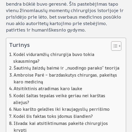
bendra būklė buvo geresnė. Šis pastebėjimas tapo
vienu žinomiausių momentų chirurgijos istorijoje ir
prisidėjo prie lėto, bet svarbaus medicinos posūkio
nuo aklo autoritetų kartojimo prie stebėjimo,
patirties ir humaniškesnio gydymo.
Turinys
Kodėl viduramžių chirurgija buvo tokia
skausminga?
Šautinių žaizdų baimė ir „nuodingo parako“ teorija
Ambroise Paré – barzdaskutys chirurgas, pakeitęs
karo mediciną
Atsitiktinis atradimas karo lauke
Kodėl šaltas tepalas veikė geriau nei karštas
aliejus?
Nuo karšto geležies iki kraujagyslių perrišimo
Kodėl šis faktas toks įdomus šiandien?
Išvada: kai atsitiktinumas pakeitė chirurgijos
kryptį