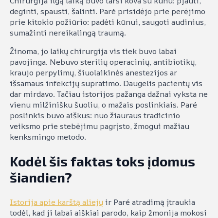
Chirurgija ilgą laiką buvo tarsi kova su kūnu: pjauti,
deginti, spausti, šalinti. Paré prisidėjo prie perėjimo
prie kitokio požiūrio: padėti kūnui, saugoti audinius,
sumažinti nereikalingą traumą.
Žinoma, jo laikų chirurgija vis tiek buvo labai
pavojinga. Nebuvo sterilių operacinių, antibiotikų,
kraujo perpylimų, šiuolaikinės anestezijos ar
išsamaus infekcijų supratimo. Daugelis pacientų vis
dar mirdavo. Tačiau istorijos pažanga dažnai vyksta ne
vienu milžinišku šuoliu, o mažais poslinkiais. Paré
poslinkis buvo aiškus: nuo žiauraus tradicinio
veiksmo prie stebėjimu pagrįsto, žmogui mažiau
kenksmingo metodo.
Kodėl šis faktas toks įdomus
šiandien?
Istorija apie karštą aliejų
ir Paré atradimą įtraukia
todėl, kad ji labai aiškiai parodo, kaip žmonija mokosi