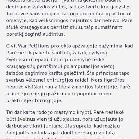
deginamos žaizdos vietos, kad užsivertų kraujagyslės.
Tai buvo skausminga ir žalinga procedūra, ypač turint
omenyje, kad veiksmingos nejautros dar nebuvo. Paré
siūlė kraujagysles perrišti siūlu, taip sumažinant
poreikį deginti audinius.
Civil War Petitions projekto apžvalgoje pažymima, kad
Paré ne tik pakeitė šautinių žaizdų gydymą
švelnesniu tepalu, bet ir pirmenybę teikė
kraujagyslių perrišimui po amputacijos vietoj
žaizdos deginimo karšta geležimi. Šis principas tapo
svarbus vėlesnei chirurgijos raidai. Nors ligatūros
nebuvo visiškai nauja idėja žmonijos istorijoje, Paré
prisidėjo prie jų grąžinimo ir populiarinimo
praktinėje chirurgijoje.
Tai dar kartą rodo jo mąstymo kryptį. Paré nesiekė
būti švelnus vien iš užuojautos, nors užuojauta jo
darbuose tikrai juntama. Jis suprato, kad mažiau
žalojantis metodas gali duoti geresnį rezultatą.