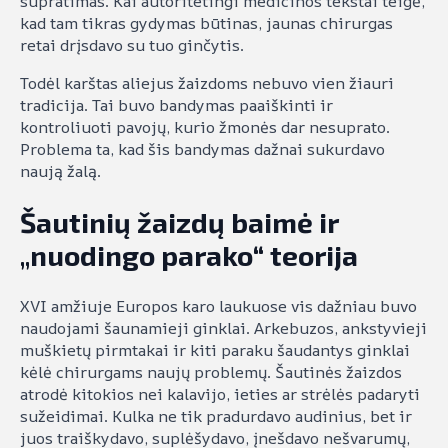
supratimas. Kai autoritetingi medicinos tekstai teigė,
kad tam tikras gydymas būtinas, jaunas chirurgas
retai drįsdavo su tuo ginčytis.
Todėl karštas aliejus žaizdoms nebuvo vien žiauri
tradicija. Tai buvo bandymas paaiškinti ir
kontroliuoti pavojų, kurio žmonės dar nesuprato.
Problema ta, kad šis bandymas dažnai sukurdavo
naują žalą.
Šautinių žaizdų baimė ir
„nuodingo parako“ teorija
XVI amžiuje Europos karo laukuose vis dažniau buvo
naudojami šaunamieji ginklai. Arkebuzos, ankstyvieji
muškietų pirmtakai ir kiti paraku šaudantys ginklai
kėlė chirurgams naujų problemų. Šautinės žaizdos
atrodė kitokios nei kalavijo, ieties ar strėlės padaryti
sužeidimai. Kulka ne tik pradurdavo audinius, bet ir
juos traiškydavo, suplėšydavo, įnešdavo nešvarumų,