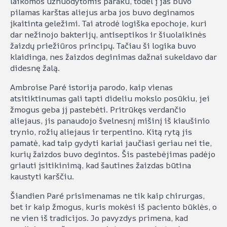
laikomos užnuodytomis paraku, todėl į jas buvo
pilamas karštas aliejus arba jos buvo deginamos
įkaitinta geležimi. Tai atrodė logiška epochoje, kuri
dar nežinojo bakterijų, antiseptikos ir šiuolaikinės
žaizdų priežiūros principų. Tačiau ši logika buvo
klaidinga, nes žaizdos deginimas dažnai sukeldavo dar
didesnę žalą.
Ambroise Paré istorija parodo, kaip vienas
atsitiktinumas gali tapti dideliu mokslo posūkiu, jei
žmogus geba jį pastebėti. Pritrūkęs verdančio
aliejaus, jis panaudojo švelnesnį mišinį iš kiaušinio
trynio, rožių aliejaus ir terpentino. Kitą rytą jis
pamatė, kad taip gydyti kariai jaučiasi geriau nei tie,
kurių žaizdos buvo degintos. Šis pastebėjimas padėjo
griauti įsitikinimą, kad šautines žaizdas būtina
kaustyti karščiu.
Šiandien Paré prisimenamas ne tik kaip chirurgas,
bet ir kaip žmogus, kuris mokėsi iš paciento būklės, o
ne vien iš tradicijos. Jo pavyzdys primena, kad