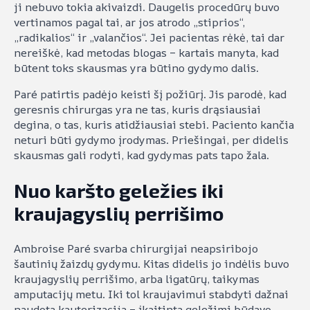
ji nebuvo tokia akivaizdi. Daugelis procedūrų buvo
vertinamos pagal tai, ar jos atrodo „stiprios“,
„radikalios“ ir „valančios“. Jei pacientas rėkė, tai dar
nereiškė, kad metodas blogas – kartais manyta, kad
būtent toks skausmas yra būtino gydymo dalis.
Paré patirtis padėjo keisti šį požiūrį. Jis parodė, kad
geresnis chirurgas yra ne tas, kuris drąsiausiai
degina, o tas, kuris atidžiausiai stebi. Paciento kančia
neturi būti gydymo įrodymas. Priešingai, per didelis
skausmas gali rodyti, kad gydymas pats tapo žala.
Nuo karšto geležies iki
kraujagyslių perrišimo
Ambroise Paré svarba chirurgijai neapsiribojo
šautinių žaizdų gydymu. Kitas didelis jo indėlis buvo
kraujagyslių perrišimo, arba ligatūrų, taikymas
amputacijų metu. Iki tol kraujavimui stabdyti dažnai
naudota kauterizacija – įkaitinta geležimi būdavo