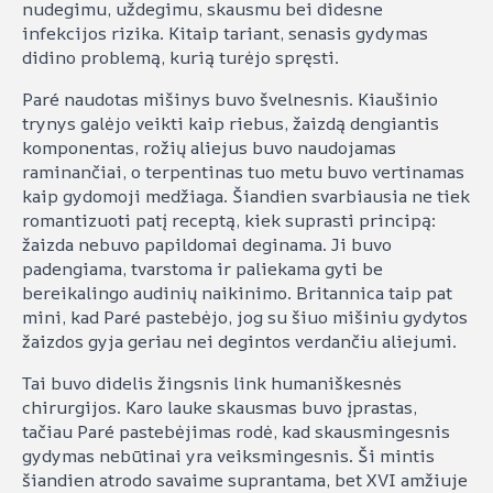
nudegimu, uždegimu, skausmu bei didesne
infekcijos rizika. Kitaip tariant, senasis gydymas
didino problemą, kurią turėjo spręsti.
Paré naudotas mišinys buvo švelnesnis. Kiaušinio
trynys galėjo veikti kaip riebus, žaizdą dengiantis
komponentas, rožių aliejus buvo naudojamas
raminančiai, o terpentinas tuo metu buvo vertinamas
kaip gydomoji medžiaga. Šiandien svarbiausia ne tiek
romantizuoti patį receptą, kiek suprasti principą:
žaizda nebuvo papildomai deginama. Ji buvo
padengiama, tvarstoma ir paliekama gyti be
bereikalingo audinių naikinimo. Britannica taip pat
mini, kad Paré pastebėjo, jog su šiuo mišiniu gydytos
žaizdos gyja geriau nei degintos verdančiu aliejumi.
Tai buvo didelis žingsnis link humaniškesnės
chirurgijos. Karo lauke skausmas buvo įprastas,
tačiau Paré pastebėjimas rodė, kad skausmingesnis
gydymas nebūtinai yra veiksmingesnis. Ši mintis
šiandien atrodo savaime suprantama, bet XVI amžiuje