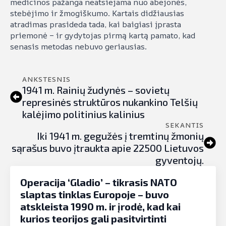
medicinos pažanga neatsiejama nuo abejonės,
stebėjimo ir žmogiškumo. Kartais didžiausias
atradimas prasideda tada, kai baigiasi įprasta
priemonė – ir gydytojas pirmą kartą pamato, kad
senasis metodas nebuvo geriausias.
ANKSTESNIS
1941 m. Rainių žudynės – sovietų
represinės struktūros nukankino Telšių
kalėjimo politinius kalinius
SEKANTIS
Iki 1941 m. gegužės į tremtinų žmonių
sąrašus buvo įtraukta apie 22500 Lietuvos
gyventojų.
Operacija ‘Gladio’ – tikrasis NATO
slaptas tinklas Europoje – buvo
atskleista 1990 m. ir įrodė, kad kai
kurios teorijos gali pasitvirtinti