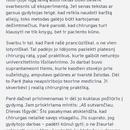
svarbesnis už eksperimentą. Jei senas tekstas ar
garsus gydytojas teigė, kad reikia naudoti karštą
aliejų, toks metodas galėjo būti kartojamas
dešimtmečius. Paré parodė, kad chirurgas turi
klausyti ne tik knygų, bet ir paciento kūno.
Svarbu ir tai, kad Paré rašė prancūziškai, o ne vien
lotyniškai. Tai padėjo jo idėjoms pasiekti platesnį
chirurgų ratą, ypač praktikus, kurie galbūt neturėjo
universitetinio išsilavinimo. Jo darbai buvo
suprantamesni tiems, kurie kasdien stovėjo prie
sužeistųjų, amputavo galūnes ar tvarstė žaizdas. Dėl
to Paré įtaka neapsiribojo teorine medicina. Ji
skverbėsi į realią chirurginę praktiką.
Paré dažnai prisimenamas ir dėl jo kuklaus požiūrio į
gydymą. Jam priskiriama mintis: „Aš sutvarsčiau,
Dievas išgydė.“ Šis pasakymas atskleidžia, kad
chirurgas nelaikė savęs visagaliu. Jis suprato, jog
gydytojo darbas – padėti kūnui gyti, o ne žiauriai