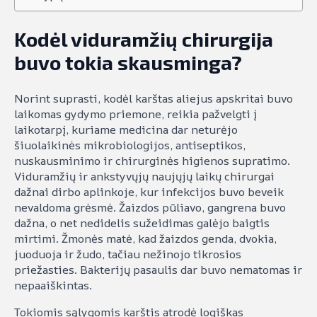
Kodėl viduramžių chirurgija
buvo tokia skausminga?
Norint suprasti, kodėl karštas aliejus apskritai buvo
laikomas gydymo priemone, reikia pažvelgti į
laikotarpį, kuriame medicina dar neturėjo
šiuolaikinės mikrobiologijos, antiseptikos,
nuskausminimo ir chirurginės higienos supratimo.
Viduramžių ir ankstyvųjų naujųjų laikų chirurgai
dažnai dirbo aplinkoje, kur infekcijos buvo beveik
nevaldoma grėsmė. Žaizdos pūliavo, gangrena buvo
dažna, o net nedidelis sužeidimas galėjo baigtis
mirtimi. Žmonės matė, kad žaizdos genda, dvokia,
juoduoja ir žudo, tačiau nežinojo tikrosios
priežasties. Bakterijų pasaulis dar buvo nematomas ir
nepaaiškintas.
Tokiomis sąlygomis karštis atrodė logiškas