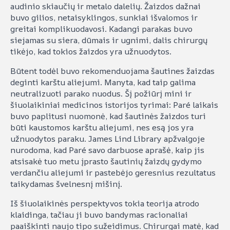
audinio skiaučių ir metalo dalelių. Žaizdos dažnai
buvo gilios, netaisyklingos, sunkiai išvalomos ir
greitai komplikuodavosi. Kadangi parakas buvo
siejamas su siera, dūmais ir ugnimi, dalis chirurgų
tikėjo, kad tokios žaizdos yra užnuodytos.
Būtent todėl buvo rekomenduojama šautines žaizdas
deginti karštu aliejumi. Manyta, kad taip galima
neutralizuoti parako nuodus. Šį požiūrį mini ir
šiuolaikiniai medicinos istorijos tyrimai: Paré laikais
buvo paplitusi nuomonė, kad šautinės žaizdos turi
būti kaustomos karštu aliejumi, nes esą jos yra
užnuodytos paraku. James Lind Library apžvalgoje
nurodoma, kad Paré savo darbuose aprašė, kaip jis
atsisakė tuo metu įprasto šautinių žaizdų gydymo
verdančiu aliejumi ir pastebėjo geresnius rezultatus
taikydamas švelnesnį mišinį.
Iš šiuolaikinės perspektyvos tokia teorija atrodo
klaidinga, tačiau ji buvo bandymas racionaliai
paaiškinti naujo tipo sužeidimus. Chirurgai matė, kad