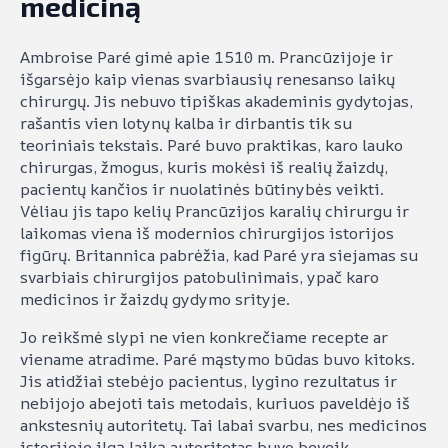
mediciną
Ambroise Paré gimė apie 1510 m. Prancūzijoje ir
išgarsėjo kaip vienas svarbiausių renesanso laikų
chirurgų. Jis nebuvo tipiškas akademinis gydytojas,
rašantis vien lotynų kalba ir dirbantis tik su
teoriniais tekstais. Paré buvo praktikas, karo lauko
chirurgas, žmogus, kuris mokėsi iš realių žaizdų,
pacientų kančios ir nuolatinės būtinybės veikti.
Vėliau jis tapo kelių Prancūzijos karalių chirurgu ir
laikomas viena iš modernios chirurgijos istorijos
figūrų. Britannica pabrėžia, kad Paré yra siejamas su
svarbiais chirurgijos patobulinimais, ypač karo
medicinos ir žaizdų gydymo srityje.
Jo reikšmė slypi ne vien konkrečiame recepte ar
viename atradime. Paré mąstymo būdas buvo kitoks.
Jis atidžiai stebėjo pacientus, lygino rezultatus ir
nebijojo abejoti tais metodais, kuriuos paveldėjo iš
ankstesnių autoritetų. Tai labai svarbu, nes medicinos
istorijoje ilgą laiką autoritetas buvo beveik