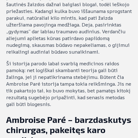
šautinės žaizdos dažnai baigiasi blogai, todėl ieškojo
priežasties. Kadangi kulka buvo iššaunama sprogstant
parakui, natūraliai kilo mintis, kad pati žaizda
užteršiama pavojinga medžiaga. Deja, pasirinktas
„gydymas“ dar labiau traumavo audinius. Verdančiu
aliejumi aplietas kūnas patirdavo papildomą
nudegimą, skausmas būdavo nepakeliamas, o gijimui
reikalingi audiniai būdavo sunaikinami.
Ši istorija parodo labai svarbią medicinos raidos
pamoką: net logiškai skambanti teorija gali būti
žalinga, jei ji nepatikrinama stebėjimu. Būtent čia
Ambroise Paré istorija tampa tokia reikšminga. Jis ne
tik pakartojo tai, ko buvo mokytas, bet pamatęs kitokį
rezultatą sugebėjo pripažinti, kad senasis metodas
gali būti blogesnis.
Ambroise Paré – barzdaskutys
chirurgas, pakeitęs karo