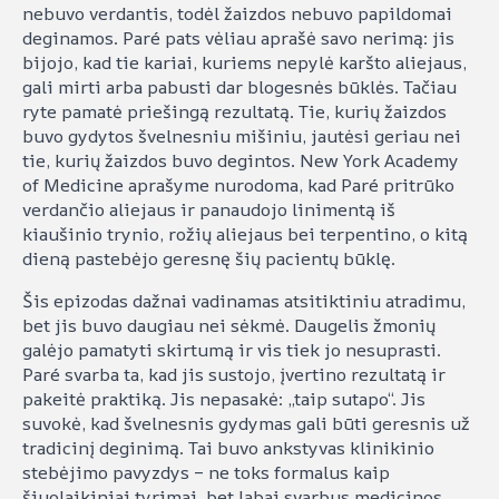
nebuvo verdantis, todėl žaizdos nebuvo papildomai
deginamos. Paré pats vėliau aprašė savo nerimą: jis
bijojo, kad tie kariai, kuriems nepylė karšto aliejaus,
gali mirti arba pabusti dar blogesnės būklės. Tačiau
ryte pamatė priešingą rezultatą. Tie, kurių žaizdos
buvo gydytos švelnesniu mišiniu, jautėsi geriau nei
tie, kurių žaizdos buvo degintos. New York Academy
of Medicine aprašyme nurodoma, kad Paré pritrūko
verdančio aliejaus ir panaudojo linimentą iš
kiaušinio trynio, rožių aliejaus bei terpentino, o kitą
dieną pastebėjo geresnę šių pacientų būklę.
Šis epizodas dažnai vadinamas atsitiktiniu atradimu,
bet jis buvo daugiau nei sėkmė. Daugelis žmonių
galėjo pamatyti skirtumą ir vis tiek jo nesuprasti.
Paré svarba ta, kad jis sustojo, įvertino rezultatą ir
pakeitė praktiką. Jis nepasakė: „taip sutapo“. Jis
suvokė, kad švelnesnis gydymas gali būti geresnis už
tradicinį deginimą. Tai buvo ankstyvas klinikinio
stebėjimo pavyzdys – ne toks formalus kaip
šiuolaikiniai tyrimai, bet labai svarbus medicinos