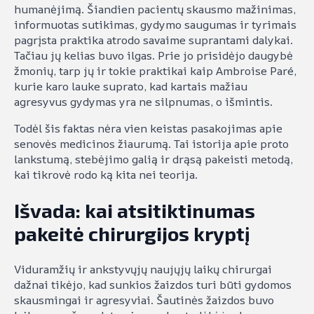
humanėjimą. Šiandien pacientų skausmo mažinimas,
informuotas sutikimas, gydymo saugumas ir tyrimais
pagrįsta praktika atrodo savaime suprantami dalykai.
Tačiau jų kelias buvo ilgas. Prie jo prisidėjo daugybė
žmonių, tarp jų ir tokie praktikai kaip Ambroise Paré,
kurie karo lauke suprato, kad kartais mažiau
agresyvus gydymas yra ne silpnumas, o išmintis.
Todėl šis faktas nėra vien keistas pasakojimas apie
senovės medicinos žiaurumą. Tai istorija apie proto
lankstumą, stebėjimo galią ir drąsą pakeisti metodą,
kai tikrovė rodo ką kita nei teorija.
Išvada: kai atsitiktinumas
pakeitė chirurgijos kryptį
Viduramžių ir ankstyvųjų naujųjų laikų chirurgai
dažnai tikėjo, kad sunkios žaizdos turi būti gydomos
skausmingai ir agresyviai. Šautinės žaizdos buvo