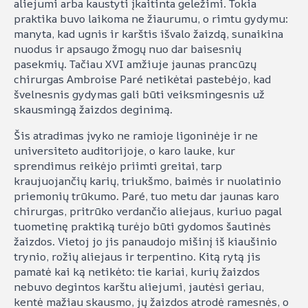
aliejumi arba kaustyti įkaitinta geležimi. Tokia
praktika buvo laikoma ne žiaurumu, o rimtu gydymu:
manyta, kad ugnis ir karštis išvalo žaizdą, sunaikina
nuodus ir apsaugo žmogų nuo dar baisesnių
pasekmių. Tačiau XVI amžiuje jaunas prancūzų
chirurgas Ambroise Paré netikėtai pastebėjo, kad
švelnesnis gydymas gali būti veiksmingesnis už
skausmingą žaizdos deginimą.
Šis atradimas įvyko ne ramioje ligoninėje ir ne
universiteto auditorijoje, o karo lauke, kur
sprendimus reikėjo priimti greitai, tarp
kraujuojančių karių, triukšmo, baimės ir nuolatinio
priemonių trūkumo. Paré, tuo metu dar jaunas karo
chirurgas, pritrūko verdančio aliejaus, kuriuo pagal
tuometinę praktiką turėjo būti gydomos šautinės
žaizdos. Vietoj jo jis panaudojo mišinį iš kiaušinio
trynio, rožių aliejaus ir terpentino. Kitą rytą jis
pamatė kai ką netikėto: tie kariai, kurių žaizdos
nebuvo degintos karštu aliejumi, jautėsi geriau,
kentė mažiau skausmo, jų žaizdos atrodė ramesnės, o