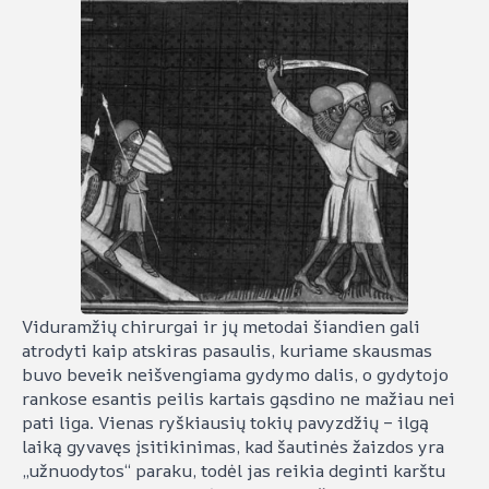
Viduramžių chirurgai ir jų metodai šiandien gali
atrodyti kaip atskiras pasaulis, kuriame skausmas
buvo beveik neišvengiama gydymo dalis, o gydytojo
rankose esantis peilis kartais gąsdino ne mažiau nei
pati liga. Vienas ryškiausių tokių pavyzdžių – ilgą
laiką gyvavęs įsitikinimas, kad šautinės žaizdos yra
„užnuodytos“ paraku, todėl jas reikia deginti karštu