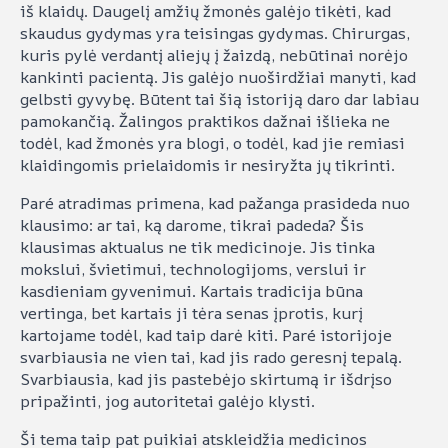
iš klaidų. Daugelį amžių žmonės galėjo tikėti, kad
skaudus gydymas yra teisingas gydymas. Chirurgas,
kuris pylė verdantį aliejų į žaizdą, nebūtinai norėjo
kankinti pacientą. Jis galėjo nuoširdžiai manyti, kad
gelbsti gyvybę. Būtent tai šią istoriją daro dar labiau
pamokančią. Žalingos praktikos dažnai išlieka ne
todėl, kad žmonės yra blogi, o todėl, kad jie remiasi
klaidingomis prielaidomis ir nesiryžta jų tikrinti.
Paré atradimas primena, kad pažanga prasideda nuo
klausimo: ar tai, ką darome, tikrai padeda? Šis
klausimas aktualus ne tik medicinoje. Jis tinka
mokslui, švietimui, technologijoms, verslui ir
kasdieniam gyvenimui. Kartais tradicija būna
vertinga, bet kartais ji tėra senas įprotis, kurį
kartojame todėl, kad taip darė kiti. Paré istorijoje
svarbiausia ne vien tai, kad jis rado geresnį tepalą.
Svarbiausia, kad jis pastebėjo skirtumą ir išdrįso
pripažinti, jog autoritetai galėjo klysti.
Ši tema taip pat puikiai atskleidžia medicinos