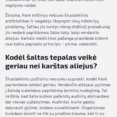
mąstymo raidai.
Žinoma, Paré mišinys nebuvo šiuolaikinis
antibiotikas ir negalėjo išspręsti visų infekcijų
problemų. Tačiau jis turėjo vieną didžiulį pranašumą:
jis nedarė papildomos žalos taip, kaip verdantis
aliejus. Kartais medicinos pažanga prasideda būtent
nuo tokio paprasto principo – pirma, nekenkti.
Kodėl šaltas tepalas veikė
geriau nei karštas aliejus?
Šiuolaikiniu požiūriu nesunku suprasti, kodėl Paré
pacientams sekėsi geriau. Verdančio aliejaus pylimas
į žaizdą sukeldavo papildomą terminį nudegimą. Tai
reiškia, kad šalia kulkos pažeistų audinių atsirasdavo
dar vienas sužalojimas. Audiniai, kurie galėjo
dalyvauti gijime, būdavo sunaikinami. Organizmas
turėdavo kovoti ne tik su pradine trauma, bet ir su