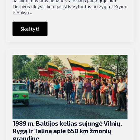
pasakojimas prasideda XIV amžiaus pabaigoje, kai
Lietuvos didysis kunigaikštis Vytautas po žygių į Krymo
ir Aukso…
Skaityti
1989 m. Baltijos kelias sujungė Vilnių,
Rygą ir Taliną apie 650 km žmonių
grandine