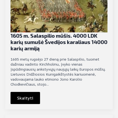
1605 m. Salaspilio mūšis. 4000 LDK
karių sumušė Švedijos karaliaus 14000
karių armiją
1605 metų rugsėjo 27 dieną prie Salaspilio, tuomet
dažniau vadinto Kirchholmu, įvyko vienas
įspūdingiausių ankstyvųjų naujųjų laikų Europos mūšių.
Lietuvos Didžiosios Kunigaikštystės kariuomenė,
vadovaujama lauko etmono Jono Karolio
Chodkevičiaus, stojo…
Skaityti