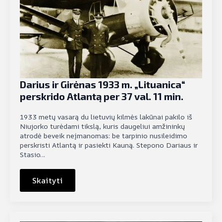
Darius ir Girėnas 1933 m. „Lituanica“
perskrido Atlantą per 37 val. 11 min.
1933 metų vasarą du lietuvių kilmės lakūnai pakilo iš
Niujorko turėdami tikslą, kuris daugeliui amžininkų
atrodė beveik neįmanomas: be tarpinio nusileidimo
perskristi Atlantą ir pasiekti Kauną. Stepono Dariaus ir
Stasio…
Skaityti