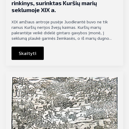
rinkinys, surinktas Kuršių marių
seklumoje XIX a.
XIX amžiaus antroje pusėje Juodkrantė buvo ne tik
ramus Kuršių nerijos žvejų kaimas. Kuršių marių
pakrantėje veikė didelė gintaro gavybos įmonė, į
seklumą plaukė garinės žemkasės, o iš marių dugno…
Skaityti