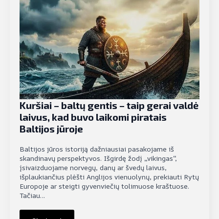
Kuršiai – baltų gentis – taip gerai valdė
laivus, kad buvo laikomi piratais
Baltijos jūroje
Baltijos jūros istoriją dažniausiai pasakojame iš
skandinavų perspektyvos. Išgirdę žodį „vikingas“,
įsivaizduojame norvegų, danų ar švedų laivus,
išplaukiančius plėšti Anglijos vienuolynų, prekiauti Rytų
Europoje ar steigti gyvenviečių tolimuose kraštuose.
Tačiau…