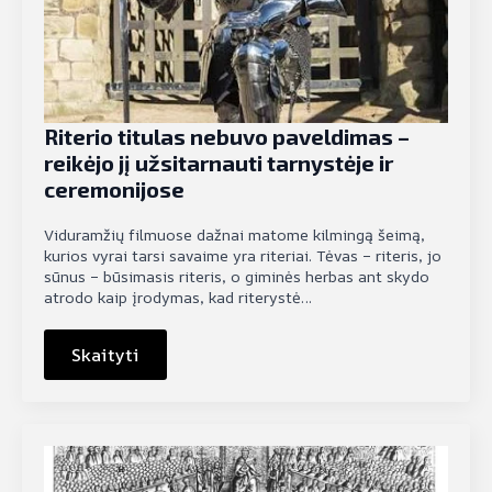
Riterio titulas nebuvo paveldimas –
reikėjo jį užsitarnauti tarnystėje ir
ceremonijose
Viduramžių filmuose dažnai matome kilmingą šeimą,
kurios vyrai tarsi savaime yra riteriai. Tėvas – riteris, jo
sūnus – būsimasis riteris, o giminės herbas ant skydo
atrodo kaip įrodymas, kad riterystė…
Skaityti