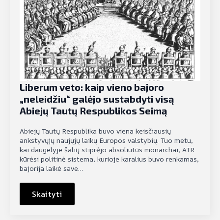
Liberum veto: kaip vieno bajoro
„neleidžiu“ galėjo sustabdyti visą
Abiejų Tautų Respublikos Seimą
Abiejų Tautų Respublika buvo viena keisčiausių
ankstyvųjų naujųjų laikų Europos valstybių. Tuo metu,
kai daugelyje šalių stiprėjo absoliutūs monarchai, ATR
kūrėsi politinė sistema, kurioje karalius buvo renkamas,
bajorija laikė save…
Skaityti