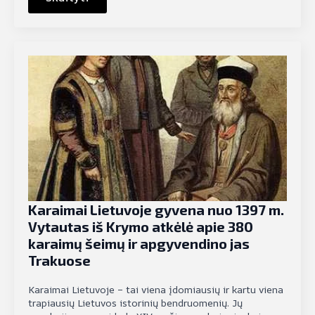
Karaimai Lietuvoje gyvena nuo 1397 m.
Vytautas iš Krymo atkėlė apie 380
karaimų šeimų ir apgyvendino jas
Trakuose
Karaimai Lietuvoje – tai viena įdomiausių ir kartu viena
trapiausių Lietuvos istorinių bendruomenių. Jų