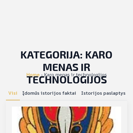
KATEGORIJA:
KARO
MENAS IR
Home
-
Karo menas ir technologijos
TECHNOLOGIJOS
Visi
Įdomūs istorijos faktai
Istorijos paslaptys
I