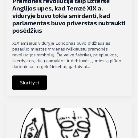
Pramonės revoliucija taip užteršė
Anglijos upes, kad Temzė XIX a.
viduryje buvo tokia smirdanti, kad
parlamentas buvo priverstas nutraukti
posėdžius
XIX amžiaus viduryje Londonas buvo didžiausias
pasaulio miestas ir vienas ryškiausių pramonės
revoliucijos simbolių. Čia veikė fabrikai, prieplaukos,
skerdyklos, dujų gamyklos ir dirbtuvės, į miestą plūdo
darbininkai, o geležinkeliai, garlaiviai…
Skaityti