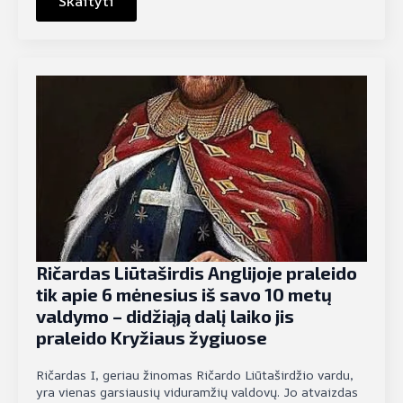
Skaityti
Ričardas Liūtaširdis Anglijoje praleido
tik apie 6 mėnesius iš savo 10 metų
valdymo – didžiąją dalį laiko jis
praleido Kryžiaus žygiuose
Ričardas I, geriau žinomas Ričardo Liūtaširdžio vardu,
yra vienas garsiausių viduramžių valdovų. Jo atvaizdas