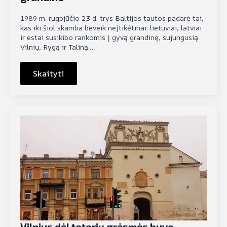
1989 m. rugpjūčio 23 d. trys Baltijos tautos padarė tai,
kas iki šiol skamba beveik neįtikėtinai: lietuviai, latviai
ir estai susikibo rankomis į gyvą grandinę, sujungusią
Vilnių, Rygą ir Taliną.…
Skaityti
Vilnius dėl totorių grėsmės buvo