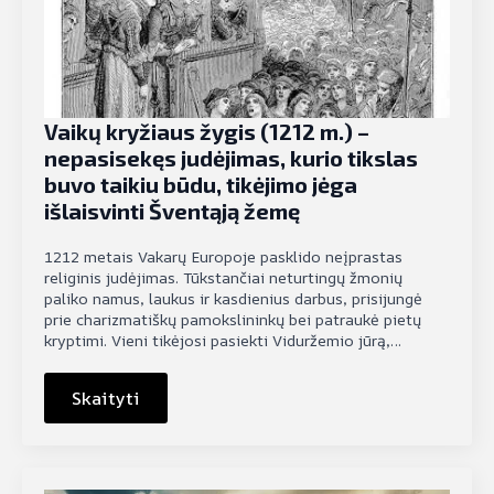
Vaikų kryžiaus žygis (1212 m.) –
nepasisekęs judėjimas, kurio tikslas
buvo taikiu būdu, tikėjimo jėga
išlaisvinti Šventąją žemę
1212 metais Vakarų Europoje pasklido neįprastas
religinis judėjimas. Tūkstančiai neturtingų žmonių
paliko namus, laukus ir kasdienius darbus, prisijungė
prie charizmatiškų pamokslininkų bei patraukė pietų
kryptimi. Vieni tikėjosi pasiekti Viduržemio jūrą,…
Skaityti