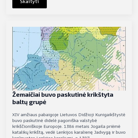
Skaityti
Žemaičiai buvo paskutinė krikštyta
baltų grupė
XIV amžiaus pabaigoje Lietuvos Didžioji Kunigaikštystė
buvo paskutinė didelė pagoniška valstybė
krikščioniškoje Europoje. 1386 metais Jogaila priėmė
katalikų krikštą, vedė Lenkijos karalienę Jadvygą ir buvo
karūnuotas Lenkijos karaliumi, o 1387…