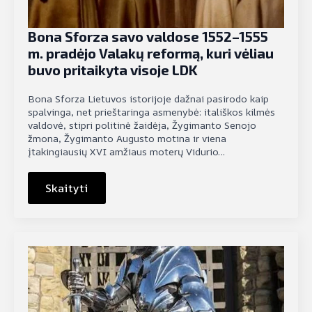
Bona Sforza savo valdose 1552–1555
m. pradėjo Valakų reformą, kuri vėliau
buvo pritaikyta visoje LDK
Bona Sforza Lietuvos istorijoje dažnai pasirodo kaip
spalvinga, net prieštaringa asmenybė: itališkos kilmės
valdovė, stipri politinė žaidėja, Žygimanto Senojo
žmona, Žygimanto Augusto motina ir viena
įtakingiausių XVI amžiaus moterų Vidurio…
Skaityti