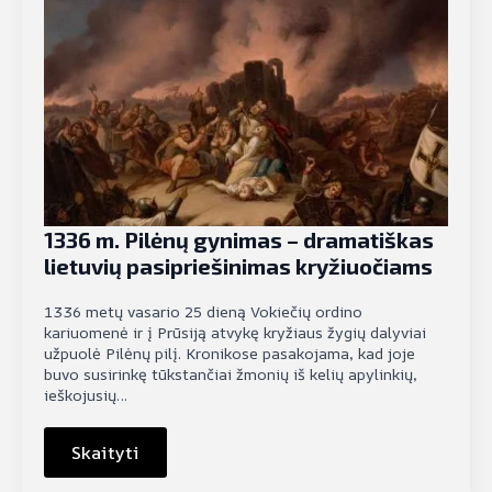
1336 m. Pilėnų gynimas – dramatiškas
lietuvių pasipriešinimas kryžiuočiams
1336 metų vasario 25 dieną Vokiečių ordino
kariuomenė ir į Prūsiją atvykę kryžiaus žygių dalyviai
užpuolė Pilėnų pilį. Kronikose pasakojama, kad joje
buvo susirinkę tūkstančiai žmonių iš kelių apylinkių,
ieškojusių…
Skaityti