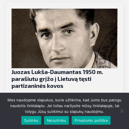
Juozas Lukša-Daumantas 1950 m.
parašiutu grįžo į Lietuvą tęsti
partizaninės kovos
Juozas Lukša-Daumantas: partizanas, kuris iš Vakarų
Mes naudojame slapukus, kurie užtikrina, kad Jums bus patogu
parašiutu grįžo į okupuotą Lietuvą 1950 metų spalio 3-
naudotis tinklalapiu. Jei toliau naršysite mūsų tinklalapyje, tai
iosios naktį virš sovietų okupuotos Lietuvos skrido
tolygu Jūsų sutikimui su slapukų naudojimu.
lėktuvas, kurio keleiviai negalėjo leistis jokiame oro
uoste. Žemėje…
Sutinku
Nesutinku
Privatumo politika