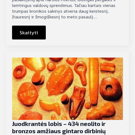
lemtingus valdovų sprendimus. Tačiau kartais vienas
trumpas kronikos sakinys atveria daug keistesnį,
žiauresnį ir žmogiškesnį to meto pasaulį.…
Skaityti
Juodkrantės lobis – 434 neolito ir
bronzos amžiaus gintaro dirbinių