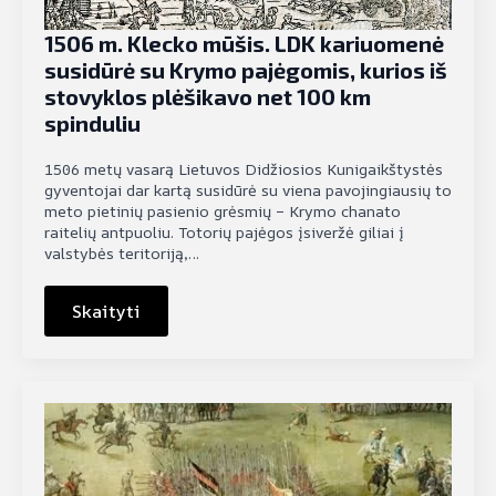
1506 m. Klecko mūšis. LDK kariuomenė
susidūrė su Krymo pajėgomis, kurios iš
stovyklos plėšikavo net 100 km
spinduliu
1506 metų vasarą Lietuvos Didžiosios Kunigaikštystės
gyventojai dar kartą susidūrė su viena pavojingiausių to
meto pietinių pasienio grėsmių – Krymo chanato
raitelių antpuoliu. Totorių pajėgos įsiveržė giliai į
valstybės teritoriją,…
Skaityti