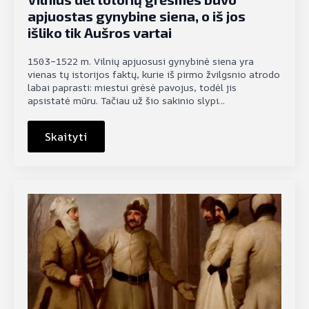
apjuostas gynybine siena, o iš jos
išliko tik Aušros vartai
1503–1522 m. Vilnių apjuosusi gynybinė siena yra
vienas tų istorijos faktų, kurie iš pirmo žvilgsnio atrodo
labai paprasti: miestui grėsė pavojus, todėl jis
apsistatė mūru. Tačiau už šio sakinio slypi…
Skaityti