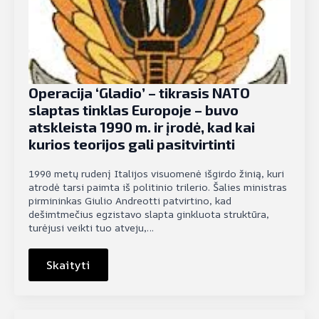
Operacija ‘Gladio’ – tikrasis NATO
slaptas tinklas Europoje – buvo
atskleista 1990 m. ir įrodė, kad kai
kurios teorijos gali pasitvirtinti
1990 metų rudenį Italijos visuomenė išgirdo žinią, kuri
atrodė tarsi paimta iš politinio trilerio. Šalies ministras
pirmininkas Giulio Andreotti patvirtino, kad
dešimtmečius egzistavo slapta ginkluota struktūra,
turėjusi veikti tuo atveju,…
Skaityti