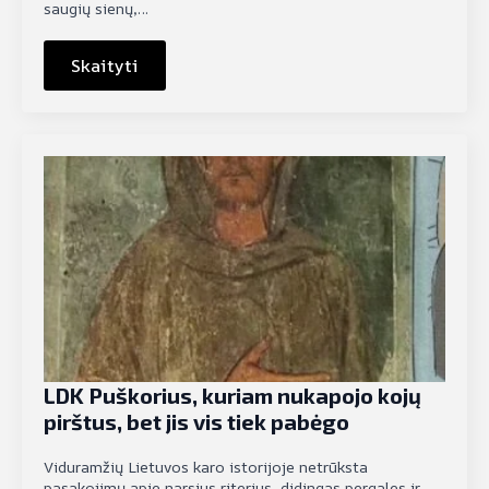
saugių sienų,…
Skaityti
LDK Puškorius, kuriam nukapojo kojų
pirštus, bet jis vis tiek pabėgo
Viduramžių Lietuvos karo istorijoje netrūksta
pasakojimų apie narsius riterius, didingas pergales ir