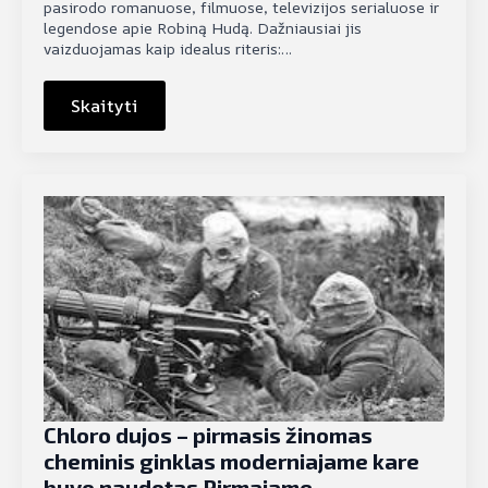
pasirodo romanuose, filmuose, televizijos serialuose ir
legendose apie Robiną Hudą. Dažniausiai jis
vaizduojamas kaip idealus riteris:…
Skaityti
Chloro dujos – pirmasis žinomas
cheminis ginklas moderniajame kare
buvo naudotas Pirmajame