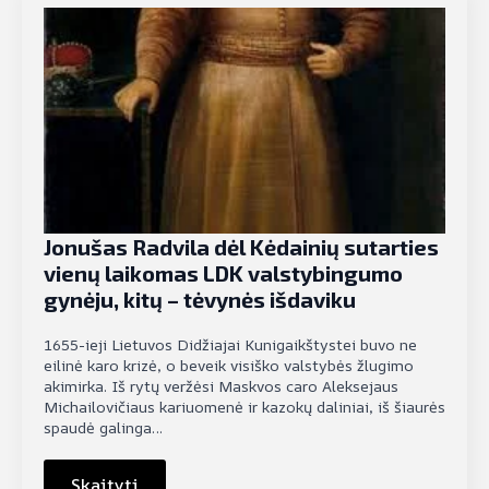
Jonušas Radvila dėl Kėdainių sutarties
vienų laikomas LDK valstybingumo
gynėju, kitų – tėvynės išdaviku
1655-ieji Lietuvos Didžiajai Kunigaikštystei buvo ne
eilinė karo krizė, o beveik visiško valstybės žlugimo
akimirka. Iš rytų veržėsi Maskvos caro Aleksejaus
Michailovičiaus kariuomenė ir kazokų daliniai, iš šiaurės
spaudė galinga…
Skaityti