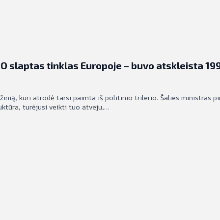
TO slaptas tinklas Europoje – buvo atskleista 1990
nią, kuri atrodė tarsi paimta iš politinio trilerio. Šalies ministras p
tūra, turėjusi veikti tuo atveju,…