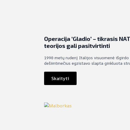
Operacija ‘Gladio’ – tikrasis NA
teorijos gali pasitvirtinti
1990 metų rudenį Italijos visuomenė išgirdo ži
dešimtmečius egzistavo slapta ginkluota struk
Skaityti