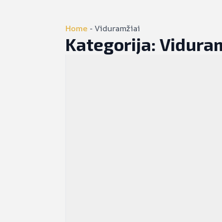
Home
-
Viduramžiai
Kategorija:
Viduram