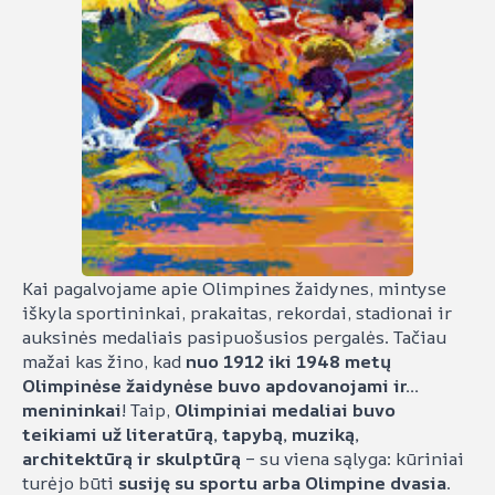
Kai pagalvojame apie Olimpines žaidynes, mintyse
iškyla sportininkai, prakaitas, rekordai, stadionai ir
auksinės medaliais pasipuošusios pergalės. Tačiau
mažai kas žino, kad
nuo 1912 iki 1948 metų
Olimpinėse žaidynėse buvo apdovanojami ir…
menininkai
! Taip,
Olimpiniai medaliai buvo
teikiami už literatūrą, tapybą, muziką,
architektūrą ir skulptūrą
– su viena sąlyga: kūriniai
turėjo būti
susiję su sportu arba Olimpine dvasia
.