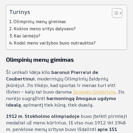
Turinys
Olimpinių menų gimimas
Kokios meno sritys dalyvavo?
Kas laimėjo?
Kodėl meno varžybos buvo nutrauktos?
Olimpinių menų gimimas
Ši unikali idėja kilo
baronui Pierre’ui de
Coubertinui
, moderniųjų Olimpinių žaidynių
įkūrėjui. Jis tikėjo, kad sportas ir menas turi eiti
išvien – kaip tai buvo daroma
Senovės Graikijoje
. Jis
norėjo sugrąžinti
harmoningą žmogaus ugdymo
idealą
, apimantį tiek kūną, tiek dvasią.
1912 m. Stokholmo olimpiadoje
buvo įteikti pirmieji
medaliai už meno kūrinius. Iš viso nuo 1912 iki 1948
m. penkiose menų srityse buvo išdalinti
apie 151