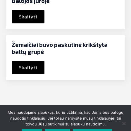
Baltijos jūroje
Skaityti
Žemaičiai buvo paskutinė krikštyta
baltų grupė
Skaityti
Mes naudojame slapukus, kurie užtikrina, kad Jums bus patogu
Susisiek:
info@idomioji-istorija.lt
naudotis tinklalapiu. Jei toliau naršysite mūsų tinklalapyje, tai
tolygu Jūsų sutikimui su slapukų naudojimu.
© 2025 Idomioji-istorija.lt - Visos teisės saugomos. Sprendimas: