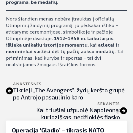
programa, be medalių
.
Nors šiandien menas nebėra įtrauktas į oficialią
Olimpinių žaidynių programą, jo pėdsakai išliko –
atidarymo ceremonijose, simbolikoje ir pačioje
Olimpinėje dvasioje.
1912–1948 m. laikotarpis
išlieka unikaliu istorijos momentu
, kai
atletai ir
menininkai varžėsi dėl tų pačių aukso medalių
. Tai
priminimas, kad kūryba ir sportas – tai dvi
neatsiejamos žmogaus išraiškos formos.
ANKSTESNIS
Tikrieji „The Avengers”: žydų keršto grupė
po Antrojo pasaulinio karo
SEKANTIS
Kai triušiai užpuolė Napoleoną:
kurioziškas medžioklės fiasko
Operacija ‘Gladio’ – tikrasis NATO