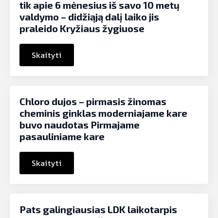
tik apie 6 mėnesius iš savo 10 metų
valdymo – didžiąją dalį laiko jis
praleido Kryžiaus žygiuose
Skaityti
Chloro dujos – pirmasis žinomas
cheminis ginklas moderniajame kare
buvo naudotas Pirmajame
pasauliniame kare
Skaityti
Pats galingiausias LDK laikotarpis