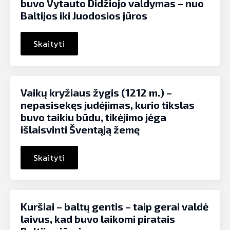
buvo Vytauto Didžiojo valdymas – nuo
Baltijos iki Juodosios jūros
Skaityti
Vaikų kryžiaus žygis (1212 m.) –
nepasisekęs judėjimas, kurio tikslas
buvo taikiu būdu, tikėjimo jėga
išlaisvinti Šventąją žemę
Skaityti
Kuršiai – baltų gentis – taip gerai valdė
laivus, kad buvo laikomi piratais