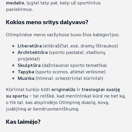
medalis
, lygiai taip pat, kaip už sportinius
pasiekimus.
Kokios meno sritys dalyvavo?
Olimpinėse meno varžybose buvo šios kategorijos:
Literatūra
(eilėraščiai, esė, dramų ištraukos)
Architektūra
(sporto pastatai, stadionų
projektai)
Skulptūra
(dažniausiai sporto tematika)
Tapyba
(sporto scenos, atletai veiksme)
Muzika
(himnai, orkestriniai kūriniai)
Kūriniai turėjo būti
originalūs
ir
tiesiogiai susiję
su sportu
– tai reiškė, kad menininkai kūrė ne bet ką,
o tik tai, kas atspindėjo Olimpinę dvasią, kovą,
judėjimą ar bendruomeniškumą.
Kas laimėjo?