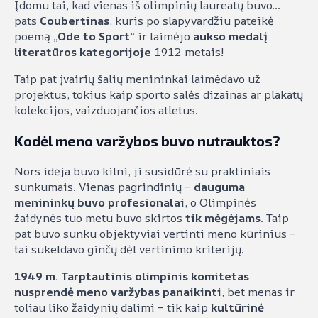
Įdomu tai, kad vienas iš olimpinių laureatų buvo…
pats
Coubertinas
, kuris po slapyvardžiu pateikė
poemą
„Ode to Sport“
ir laimėjo
aukso medalį
literatūros kategorijoje
1912 metais!
Taip pat įvairių šalių menininkai laimėdavo už
projektus, tokius kaip sporto salės dizainas ar plakatų
kolekcijos, vaizduojančios atletus.
Kodėl meno varžybos buvo nutrauktos?
Nors idėja buvo kilni, ji susidūrė su praktiniais
sunkumais. Vienas pagrindinių –
dauguma
menininkų buvo profesionalai
, o Olimpinės
žaidynės tuo metu buvo skirtos
tik mėgėjams
. Taip
pat buvo sunku objektyviai vertinti meno kūrinius –
tai sukeldavo ginčų dėl vertinimo kriterijų.
1949 m. Tarptautinis olimpinis komitetas
nusprendė meno varžybas panaikinti
, bet menas ir
toliau liko žaidynių dalimi – tik kaip
kultūrinė