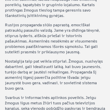
poreikių, tapatybės ir grupinio lojalumo. Kartais
protingas žmogus tiesiog tampa geresnis savo
išankstinių įsitikinimų gynėjas.
Rusijos propaganda siūlo paprastą, emociškai
patrauklų pasaulio vaizdą. Jame yra didinga tėvynė,
stiprus lyderis, aiškūs priešai ir istorinis
pašaukimas. Asmeninės nesėkmės ar visuomenės
problemos paaiškinamos išorės sąmokslu. Tai gali
suteikti prasmės ir priklausymo jausmą.
Nostalgija taip pat veikia stipriai. Žmogus, nusivylęs
dabartimi, gali idealizuoti laiką, kai buvo jaunesnis,
turėjo darbą ar jautėsi reikalingas. Propaganda šį
asmeninį ilgesį paverčia politine išvada: jeigu
jaunystė buvo gera, vadinasi, ir sovietinė sistema
buvo gera.
Svarbus ir informacinės aplinkos poveikis. Jeigu
žmogus ilgus metus žiūri tuos pačius televizijos
kanalus, seka vienodo pobūdžio paskyras ir bendrauja