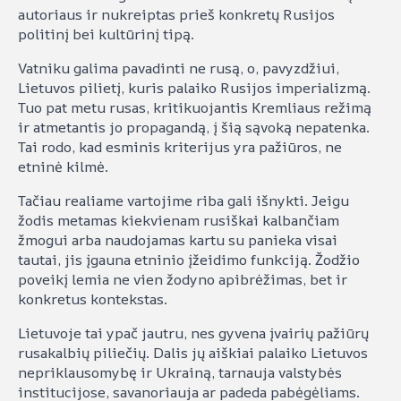
autoriaus ir nukreiptas prieš konkretų Rusijos
politinį bei kultūrinį tipą.
Vatniku galima pavadinti ne rusą, o, pavyzdžiui,
Lietuvos pilietį, kuris palaiko Rusijos imperializmą.
Tuo pat metu rusas, kritikuojantis Kremliaus režimą
ir atmetantis jo propagandą, į šią sąvoką nepatenka.
Tai rodo, kad esminis kriterijus yra pažiūros, ne
etninė kilmė.
Tačiau realiame vartojime riba gali išnykti. Jeigu
žodis metamas kiekvienam rusiškai kalbančiam
žmogui arba naudojamas kartu su panieka visai
tautai, jis įgauna etninio įžeidimo funkciją. Žodžio
poveikį lemia ne vien žodyno apibrėžimas, bet ir
konkretus kontekstas.
Lietuvoje tai ypač jautru, nes gyvena įvairių pažiūrų
rusakalbių piliečių. Dalis jų aiškiai palaiko Lietuvos
nepriklausomybę ir Ukrainą, tarnauja valstybės
institucijose, savanoriauja ar padeda pabėgėliams.