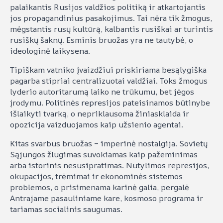
palaikantis Rusijos valdžios politiką ir atkartojantis
jos propagandinius pasakojimus. Tai nėra tik žmogus,
mėgstantis rusų kultūrą, kalbantis rusiškai ar turintis
rusiškų šaknų. Esminis bruožas yra ne tautybė, o
ideologinė laikysena.
Tipiškam vatniko įvaizdžiui priskiriama besąlygiška
pagarba stipriai centralizuotai valdžiai. Toks žmogus
lyderio autoritarumą laiko ne trūkumu, bet jėgos
įrodymu. Politinės represijos pateisinamos būtinybe
išlaikyti tvarką, o nepriklausoma žiniasklaida ir
opozicija vaizduojamos kaip užsienio agentai.
Kitas svarbus bruožas – imperinė nostalgija. Sovietų
Sąjungos žlugimas suvokiamas kaip pažeminimas
arba istorinis nesusipratimas. Nutylimos represijos,
okupacijos, trėmimai ir ekonominės sistemos
problemos, o prisimenama karinė galia, pergalė
Antrajame pasauliniame kare, kosmoso programa ir
tariamas socialinis saugumas.