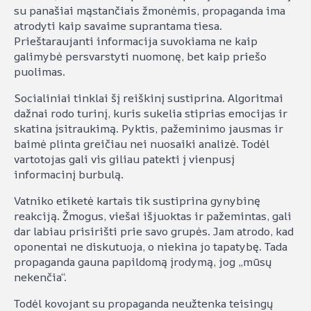
su panašiai mąstančiais žmonėmis, propaganda ima
atrodyti kaip savaime suprantama tiesa.
Prieštaraujanti informacija suvokiama ne kaip
galimybė persvarstyti nuomonę, bet kaip priešo
puolimas.
Socialiniai tinklai šį reiškinį sustiprina. Algoritmai
dažnai rodo turinį, kuris sukelia stiprias emocijas ir
skatina įsitraukimą. Pyktis, pažeminimo jausmas ir
baimė plinta greičiau nei nuosaiki analizė. Todėl
vartotojas gali vis giliau patekti į vienpusį
informacinį burbulą.
Vatniko etiketė kartais tik sustiprina gynybinę
reakciją. Žmogus, viešai išjuoktas ir pažemintas, gali
dar labiau prisirišti prie savo grupės. Jam atrodo, kad
oponentai ne diskutuoja, o niekina jo tapatybę. Tada
propaganda gauna papildomą įrodymą, jog „mūsų
nekenčia“.
Todėl kovojant su propaganda neužtenka teisingų