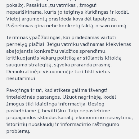
pokalbį. Pasakius „tu vatnikas“, žmogui
nepaaiškinama, kuris jo teiginys klaidingas ir kodėl.
Vietoj argumentų prasideda kova dėl tapatybės.
Pašnekovas gina nebe konkretų faktą, o savo orumą.
Terminas ypač žalingas, kai pradedamas vartoti
pernelyg plačiai. Jeigu vatniku vadinamas kiekvienas
abejojantis konkrečiu valdžios sprendimu,
kritikuojantis Vakarų politiką ar siūlantis kitokią
saugumo strategiją, sąvoka praranda prasmę.
Demokratinėje visuomenėje turi likti vietos
nesutarimui.
Pavojinga ir tai, kad etikete galima išvengti
intelektinės pastangos. Užuot nagrinėję, kodėl
žmogus tiki klaidinga informacija, tiesiog
paskelbiame jį beviltišku. Taip nepastebime
propagandos sklaidos kanalų, ekonominio nusivylimo,
istorinių nuoskaudų ir informacinio raštingumo
problemų.