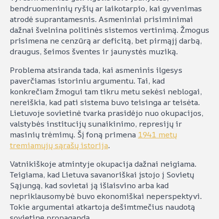
bendruomeninių ryšių ar laikotarpio, kai gyvenimas
atrodė suprantamesnis. Asmeniniai prisiminimai
dažnai švelnina politinės sistemos vertinimą. Žmogus
prisimena ne cenzūrą ar deficitą, bet pirmąjį darbą,
draugus, šeimos šventes ir jaunystės muziką.
Problema atsiranda tada, kai asmeninis ilgesys
paverčiamas istoriniu argumentu. Tai, kad
konkrečiam žmogui tam tikru metu sekėsi neblogai,
nereiškia, kad pati sistema buvo teisinga ar teisėta.
Lietuvoje sovietinė tvarka prasidėjo nuo okupacijos,
valstybės institucijų sunaikinimo, represijų ir
masinių trėmimų. Šį foną primena
1941 metų
tremiamųjų sąrašų istorija
.
Vatnikiškoje atmintyje okupacija dažnai neigiama.
Teigiama, kad Lietuva savanoriškai įstojo į Sovietų
Sąjungą, kad sovietai ją išlaisvino arba kad
nepriklausomybė buvo ekonomiškai neperspektyvi.
Tokie argumentai atkartoja dešimtmečius naudotą
sovietinę propagandą.