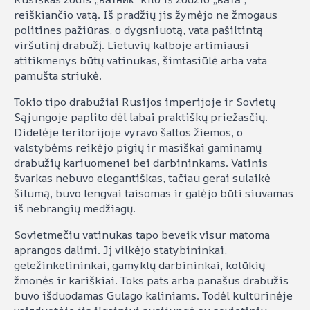
reiškiančio vatą. Iš pradžių jis žymėjo ne žmogaus
politines pažiūras, o dygsniuotą, vata pašiltintą
viršutinį drabužį. Lietuvių kalboje artimiausi
atitikmenys būtų vatinukas, šimtasiūlė arba vata
pamušta striukė.
Tokio tipo drabužiai Rusijos imperijoje ir Sovietų
Sąjungoje paplito dėl labai praktiškų priežasčių.
Didelėje teritorijoje vyravo šaltos žiemos, o
valstybėms reikėjo pigių ir masiškai gaminamų
drabužių kariuomenei bei darbininkams. Vatinis
švarkas nebuvo elegantiškas, tačiau gerai sulaikė
šilumą, buvo lengvai taisomas ir galėjo būti siuvamas
iš nebrangių medžiagų.
Sovietmečiu vatinukas tapo beveik visur matoma
aprangos dalimi. Jį vilkėjo statybininkai,
geležinkelininkai, gamyklų darbininkai, kolūkių
žmonės ir kariškiai. Toks pats arba panašus drabužis
buvo išduodamas Gulago kaliniams. Todėl kultūrinėje