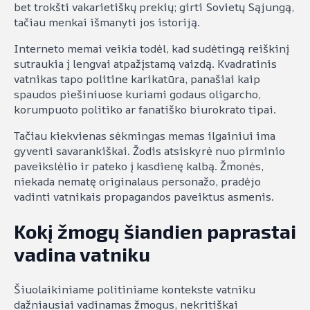
bet trokšti vakarietiškų prekių; girti Sovietų Sąjungą,
tačiau menkai išmanyti jos istoriją.
Interneto memai veikia todėl, kad sudėtingą reiškinį
sutraukia į lengvai atpažįstamą vaizdą. Kvadratinis
vatnikas tapo politine karikatūra, panašiai kaip
spaudos piešiniuose kuriami godaus oligarcho,
korumpuoto politiko ar fanatiško biurokrato tipai.
Tačiau kiekvienas sėkmingas memas ilgainiui ima
gyventi savarankiškai. Žodis atsiskyrė nuo pirminio
paveikslėlio ir pateko į kasdienę kalbą. Žmonės,
niekada nematę originalaus personažo, pradėjo
vadinti vatnikais propagandos paveiktus asmenis.
Kokį žmogų šiandien paprastai
vadina vatniku
Šiuolaikiniame politiniame kontekste vatniku
dažniausiai vadinamas žmogus, nekritiškai