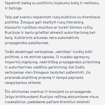
Tapatinti kalbą su politiniu lojalumu būtų ir netikslu,
ir žalinga.
Taip pat svarbu nepainioti rusų kultūros su Kremliaus
politika. Žmogus gali skaityti rusų literatūrą,
klausytis rusiškos muzikos ar turėti šeimos ryšių
Rusijoje ir kartu griežtai atmesti autoritarizmą bei
karą. Kultūrinis artumas nėra automatinis
propagandos palaikymas.
Todėl atsakingai vartojamas „vatnikas“ turėtų būti
politinė, o ne etninė sąvoka. Ji nusako agresyvų
imperinį mąstymą, nekritišką propagandos priėmimą
ir autoritarinės valdžios garbinimą. Kai žodis
vartojamas vien žmogaus tautybei pažeminti, jis
praranda analitinę prasmę ir tampa paprasta
neapykantos etikete.
Šis skirtumas svarbus ir kovojant su propaganda.
Jeigu kritikuodami Rusijos režimą atstumiame visus
rusakalbius, padedame pačiam Kremliui skleisti