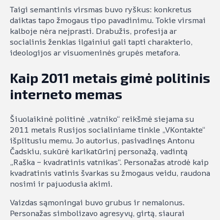
Taigi semantinis virsmas buvo ryškus: konkretus
daiktas tapo žmogaus tipo pavadinimu. Tokie virsmai
kalboje nėra neįprasti. Drabužis, profesija ar
socialinis ženklas ilgainiui gali tapti charakterio,
ideologijos ar visuomeninės grupės metafora.
Kaip 2011 metais gimė politinis
interneto memas
Šiuolaikinė politinė „vatniko“ reikšmė siejama su
2011 metais Rusijos socialiniame tinkle „VKontakte“
išplitusiu memu. Jo autorius, pasivadinęs Antonu
Čadskiu, sukūrė karikatūrinį personažą, vadintą
„Raška – kvadratinis vatnikas“. Personažas atrodė kaip
kvadratinis vatinis švarkas su žmogaus veidu, raudona
nosimi ir pajuodusia akimi.
Vaizdas sąmoningai buvo grubus ir nemalonus.
Personažas simbolizavo agresyvų, girtą, siaurai