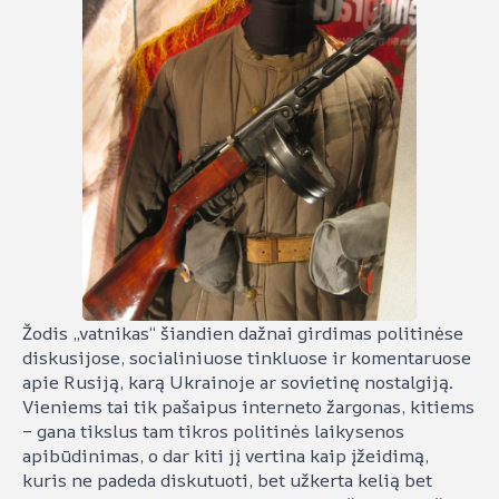
Žodis „vatnikas“ šiandien dažnai girdimas politinėse
diskusijose, socialiniuose tinkluose ir komentaruose
apie Rusiją, karą Ukrainoje ar sovietinę nostalgiją.
Vieniems tai tik pašaipus interneto žargonas, kitiems
– gana tikslus tam tikros politinės laikysenos
apibūdinimas, o dar kiti jį vertina kaip įžeidimą,
kuris ne padeda diskutuoti, bet užkerta kelią bet