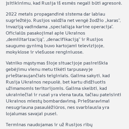
įsitikinimu, kad Rusija iš esmės negali būti agresorė.
2022 metais propagandinė sistema dar labiau
sugriežtėjo. Rusijos valdžia net vengė žodžio „karas“,
invaziją vadindama „specialiąja karine operacija“.
Oficialūs pasakojimai apie Ukrainos
„demilitarizaciją“, „denacifikaciją“ ir Rusijos
saugumo gynimą buvo kartojami televizijoje,
mokyklose ir viešuose renginiuose.
Vatniko mąstymas šioje situacijoje pasireiškia
gebėjimu vienu metu tikėti tarpusavyje
prieštaraujančiais teiginiais. Galima sakyti, kad
Rusija Ukrainos nepuolė, bet kartu didžiuotis
užimamomis teritorijomis. Galima skelbti, kad
ukrainiečiai ir rusai yra viena tauta, tačiau pateisinti
Ukrainos miestų bombardavimą. Prieštaravimai
nesugriauna pasaulėžiūros, nes svarbiausia yra
lojalumas savajai pusei.
Terminas naudojamas ir už Rusijos ribų