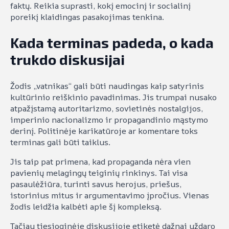
faktų. Reikia suprasti, kokį emocinį ir socialinį
poreikį klaidingas pasakojimas tenkina.
Kada terminas padeda, o kada
trukdo diskusijai
Žodis „vatnikas“ gali būti naudingas kaip satyrinis
kultūrinio reiškinio pavadinimas. Jis trumpai nusako
atpažįstamą autoritarizmo, sovietinės nostalgijos,
imperinio nacionalizmo ir propagandinio mąstymo
derinį. Politinėje karikatūroje ar komentare toks
terminas gali būti taiklus.
Jis taip pat primena, kad propaganda nėra vien
pavienių melagingų teiginių rinkinys. Tai visa
pasaulėžiūra, turinti savus herojus, priešus,
istorinius mitus ir argumentavimo įpročius. Vienas
žodis leidžia kalbėti apie šį kompleksą.
Tačiau tiesioginėje diskusijoje etiketė dažnai uždaro