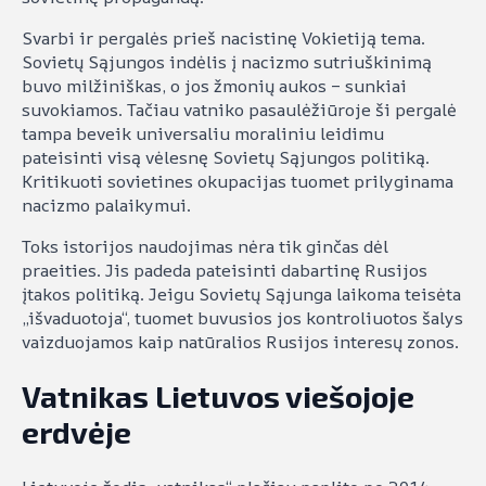
Svarbi ir pergalės prieš nacistinę Vokietiją tema.
Sovietų Sąjungos indėlis į nacizmo sutriuškinimą
buvo milžiniškas, o jos žmonių aukos – sunkiai
suvokiamos. Tačiau vatniko pasaulėžiūroje ši pergalė
tampa beveik universaliu moraliniu leidimu
pateisinti visą vėlesnę Sovietų Sąjungos politiką.
Kritikuoti sovietines okupacijas tuomet prilyginama
nacizmo palaikymui.
Toks istorijos naudojimas nėra tik ginčas dėl
praeities. Jis padeda pateisinti dabartinę Rusijos
įtakos politiką. Jeigu Sovietų Sąjunga laikoma teisėta
„išvaduotoja“, tuomet buvusios jos kontroliuotos šalys
vaizduojamos kaip natūralios Rusijos interesų zonos.
Vatnikas Lietuvos viešojoje
erdvėje