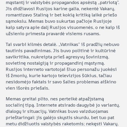
mąstantį ir valstybės propagandos apsėstą „patriotą“.
Jis didžiavosi Rusijos karine galia, nekentė Vakarų,
romantizavo Staliną ir bet kokią kritiką laikė priešo
sąmokslu. Memas buvo sukurtas pačioje Rusijoje
kaip satyra apie dalį Rusijos visuomenės, o ne kaip iš
užsienio primesta pravardė visiems rusams.
Tai svarbi kilmės detalė. „Vatnikas“ iš pradžių nebuvo
tautinis pavadinimas. Jis buvo politinė ir kultūrinė
savikritika, nukreipta prieš agresyvų šovinizmą,
sovietinę nostalgiją ir propagandinį mąstymą.
Rusijos interneto vartotojai šiuo personažu juokėsi
iš žmonių, kurie kartojo televizijos šūkius, tačiau
nesidomėjo faktais ir savo šalies problemas aiškino
vien išorės priešais.
Memas greitai plito, nes perteikė atpažįstamą
socialinį tipą. Internete atsirado daugybė jo variantų,
dialogų ir situacijų. Vatnikas buvo vaizduojamas
prieštaringai: jis galėjo skųstis skurdu, bet tuo pat
metu didžiuotis valstybės raketomis; nekęsti Vakarų,