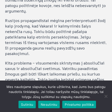
sumažina sudėtingą žmogų iki vieno bruožo. Tai
patogu politinėje kovoje, nes leidžia nebesvarstyti jo
argumentų.
Rusijos propagandistai mėgina perinterpretuoti žodį
kaip įrodymą, kad Vakarai ir kaimyninės šalys
nekenčia rusų. Tokiu būdu politinė pašaipa
pateikiama kaip etninis persekiojimas. Jeigu
terminas iš tiesų vartojamas visiems rusams niekinti,
ši propaganda gauna realių pavyzdžių savo
pasakojimui.
Kita problema – visuomenės skirstymas į absoliučiai
savus ir absoliučiai svetimus. Vatniku pavadintas
žmogus gali būti iškart laikomas priešu, su kuriuo
neverta kalbėtis. Tokia logika keistai primena pačios
autoritarinės propagandos modelį, kuriame nėra
Mes naudojame slapukus, kurie užtikrina, kad Jums bus patogu
neutralių ar abejojančių žmonių – yra tik patriotai ir
naudotis tinklalapiu. Jei toliau naršysite mūsų tinklalapyje, tai
išdavikai.
tolygu Jūsų sutikimui su slapukų naudojimu.
Sutinku
Nesutinku
Privatumo politika
Demokratinei visuomenei svarbu gebėti atskirti
kelias grupes. Yra sąmoningų dezinformacijos