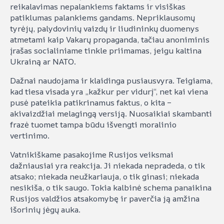
reikalavimas nepalankiems faktams ir visiškas
patiklumas palankiems gandams. Nepriklausomų
tyrėjų, palydovinių vaizdų ir liudininkų duomenys
atmetami kaip Vakarų propaganda, tačiau anoniminis
įrašas socialiniame tinkle priimamas, jeigu kaltina
Ukrainą ar NATO.
Dažnai naudojama ir klaidinga pusiausvyra. Teigiama,
kad tiesa visada yra „kažkur per vidurį“, net kai viena
pusė pateikia patikrinamus faktus, o kita –
akivaizdžiai melagingą versiją. Nuosaikiai skambanti
frazė tuomet tampa būdu išvengti moralinio
vertinimo.
Vatnikiškame pasakojime Rusijos veiksmai
dažniausiai yra reakcija. Ji niekada nepradeda, o tik
atsako; niekada neužkariauja, o tik ginasi; niekada
nesikiša, o tik saugo. Tokia kalbinė schema panaikina
Rusijos valdžios atsakomybę ir paverčia ją amžina
išorinių jėgų auka.