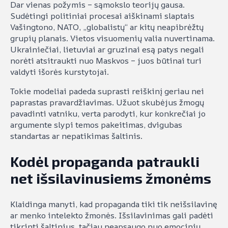
Dar vienas požymis – sąmokslo teorijų gausa.
Sudėtingi politiniai procesai aiškinami slaptais
Vašingtono, NATO, „globalistų“ ar kitų neapibrėžtų
grupių planais. Vietos visuomenių valia nuvertinama.
Ukrainiečiai, lietuviai ar gruzinai esą patys negali
norėti atsitraukti nuo Maskvos – juos būtinai turi
valdyti išorės kurstytojai.
Tokie modeliai padeda suprasti reiškinį geriau nei
paprastas pravardžiavimas. Užuot skubėjus žmogų
pavadinti vatniku, verta parodyti, kur konkrečiai jo
argumente slypi temos pakeitimas, dvigubas
standartas ar nepatikimas šaltinis.
Kodėl propaganda patraukli
net išsilavinusiems žmonėms
Klaidinga manyti, kad propaganda tiki tik neišsilavinę
ar menko intelekto žmonės. Išsilavinimas gali padėti
tikrinti šaltinius, tačiau neapsaugo nuo emocinių