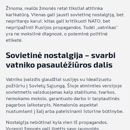
Žinoma, realūs žmonės retai tiksliai atitinka
karikatūrą. Vienas gali jausti sovietinę nostalgiją, bet
nepritaręs karui; kitas gali kritikuoti NATO, bet
nepripažinti Rusijos propagandos. Todėl „vatnikas“
yra ne mokslinė diagnozė, o poleminė politinė
etiketė.
Sovietinė nostalgija – svarbi
vatniko pasaulėžiūros dalis
Vatniko įvaizdis glaudžiai susijęs su idealizuotu
požiūriu į Sovietų Sąjungą. Šioje atminties versijoje
sovietmetis vaizduojamas kaip stabilumo, tvarkos,
nemokamo mokslo, garantuoto darbo ir tarptautinės
pagarbos laikotarpis. Nemalonūs aspektai
nustumiami į šalį arba pateisinami istorine būtinybe.
Nostalgija nebūtinai kyla vien iš propagandos.
Vyresni žmonės gali ilgėtis savo jaunystės,