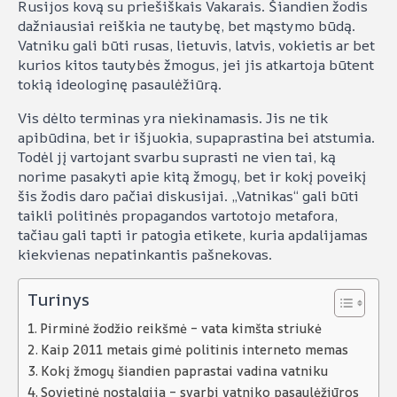
Rusijos kovą su priešiškais Vakarais. Šiandien žodis
dažniausiai reiškia ne tautybę, bet mąstymo būdą.
Vatniku gali būti rusas, lietuvis, latvis, vokietis ar bet
kurios kitos tautybės žmogus, jei jis atkartoja būtent
tokią ideologinę pasaulėžiūrą.
Vis dėlto terminas yra niekinamasis. Jis ne tik
apibūdina, bet ir išjuokia, supaprastina bei atstumia.
Todėl jį vartojant svarbu suprasti ne vien tai, ką
norime pasakyti apie kitą žmogų, bet ir kokį poveikį
šis žodis daro pačiai diskusijai. „Vatnikas“ gali būti
taikli politinės propagandos vartotojo metafora,
tačiau gali tapti ir patogia etikete, kuria apdalijamas
kiekvienas nepatinkantis pašnekovas.
Turinys
Pirminė žodžio reikšmė – vata kimšta striukė
Kaip 2011 metais gimė politinis interneto memas
Kokį žmogų šiandien paprastai vadina vatniku
Sovietinė nostalgija – svarbi vatniko pasaulėžiūros