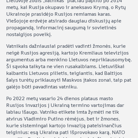
Lietuvoje žodis „vatnikas“ plačiau paplito po 2014
metų, kai Rusija okupavo ir aneksavo Krymą, o Rytų
Ukrainoje prasidėjo Rusijos remiamas karas.
Viešojoje erdvėje atsirado daugiau diskusijų apie
propagandą, informacinį saugumą ir sovietinės
nostalgijos poveikį.
Vatnikais dažniausiai pradėti vadinti žmonės, kurie
neigė Rusijos agresiją, kartojo Kremliaus televizijos
argumentus arba menkino Lietuvos nepriklausomybę.
Ši sąvoka taikyta ne vien rusakalbiams. Lietuviškai
kalbantis Lietuvos pilietis, teigiantis, kad Baltijos
šalys turėtų priklausyti Maskvos įtakos zonai, taip pat
galėjo būti pavadintas vatniku.
Po 2022 metų vasario 24 dienos plataus masto
Rusijos invazijos į Ukrainą termino vartojimas dar
labiau išaugo. Vatniko etikete imta žymėti ne tik
atvirus Vladimiro Putino rėmėjus, bet ir žmones,
kurie sistemingai kartojo invaziją pateisinančius
teiginius: esą Ukraina pati išprovokavo karą, NATO