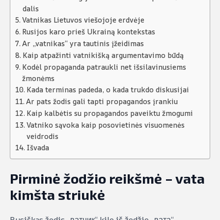
dalis
Vatnikas Lietuvos viešojoje erdvėje
Rusijos karo prieš Ukrainą kontekstas
Ar „vatnikas“ yra tautinis įžeidimas
Kaip atpažinti vatnikišką argumentavimo būdą
Kodėl propaganda patraukli net išsilavinusiems
žmonėms
Kada terminas padeda, o kada trukdo diskusijai
Ar pats žodis gali tapti propagandos įrankiu
Kaip kalbėtis su propagandos paveiktu žmogumi
Vatniko sąvoka kaip posovietinės visuomenės
veidrodis
Išvada
Pirminė žodžio reikšmė – vata
kimšta striukė
Rusiškas žodis „ватник“ kilo iš žodžio „вата“,