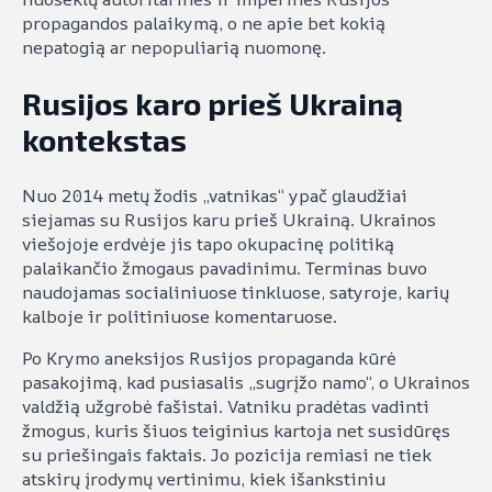
propagandos palaikymą, o ne apie bet kokią
nepatogią ar nepopuliarią nuomonę.
Rusijos karo prieš Ukrainą
kontekstas
Nuo 2014 metų žodis „vatnikas“ ypač glaudžiai
siejamas su Rusijos karu prieš Ukrainą. Ukrainos
viešojoje erdvėje jis tapo okupacinę politiką
palaikančio žmogaus pavadinimu. Terminas buvo
naudojamas socialiniuose tinkluose, satyroje, karių
kalboje ir politiniuose komentaruose.
Po Krymo aneksijos Rusijos propaganda kūrė
pasakojimą, kad pusiasalis „sugrįžo namo“, o Ukrainos
valdžią užgrobė fašistai. Vatniku pradėtas vadinti
žmogus, kuris šiuos teiginius kartoja net susidūręs
su priešingais faktais. Jo pozicija remiasi ne tiek
atskirų įrodymų vertinimu, kiek išankstiniu