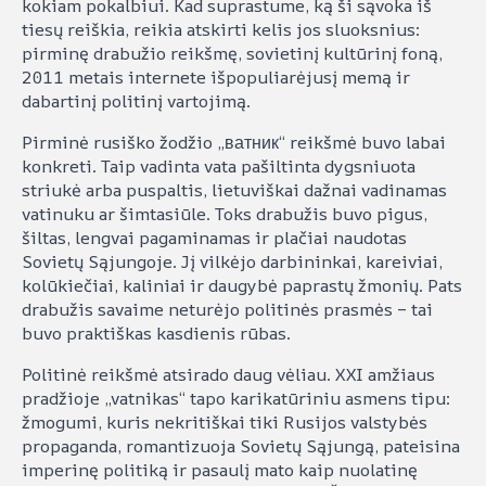
kokiam pokalbiui. Kad suprastume, ką ši sąvoka iš
tiesų reiškia, reikia atskirti kelis jos sluoksnius:
pirminę drabužio reikšmę, sovietinį kultūrinį foną,
2011 metais internete išpopuliarėjusį memą ir
dabartinį politinį vartojimą.
Pirminė rusiško žodžio „ватник“ reikšmė buvo labai
konkreti. Taip vadinta vata pašiltinta dygsniuota
striukė arba puspaltis, lietuviškai dažnai vadinamas
vatinuku ar šimtasiūle. Toks drabužis buvo pigus,
šiltas, lengvai pagaminamas ir plačiai naudotas
Sovietų Sąjungoje. Jį vilkėjo darbininkai, kareiviai,
kolūkiečiai, kaliniai ir daugybė paprastų žmonių. Pats
drabužis savaime neturėjo politinės prasmės – tai
buvo praktiškas kasdienis rūbas.
Politinė reikšmė atsirado daug vėliau. XXI amžiaus
pradžioje „vatnikas“ tapo karikatūriniu asmens tipu:
žmogumi, kuris nekritiškai tiki Rusijos valstybės
propaganda, romantizuoja Sovietų Sąjungą, pateisina
imperinę politiką ir pasaulį mato kaip nuolatinę