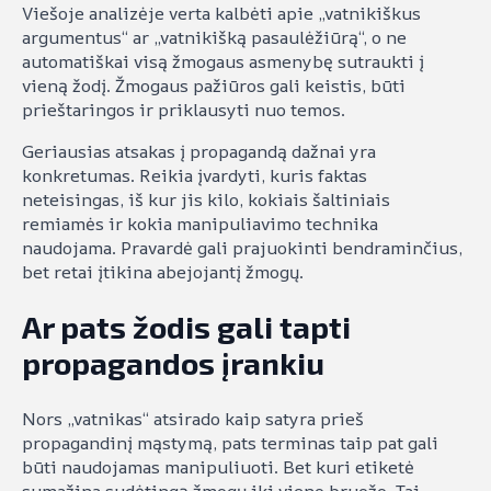
Viešoje analizėje verta kalbėti apie „vatnikiškus
argumentus“ ar „vatnikišką pasaulėžiūrą“, o ne
automatiškai visą žmogaus asmenybę sutraukti į
vieną žodį. Žmogaus pažiūros gali keistis, būti
prieštaringos ir priklausyti nuo temos.
Geriausias atsakas į propagandą dažnai yra
konkretumas. Reikia įvardyti, kuris faktas
neteisingas, iš kur jis kilo, kokiais šaltiniais
remiamės ir kokia manipuliavimo technika
naudojama. Pravardė gali prajuokinti bendraminčius,
bet retai įtikina abejojantį žmogų.
Ar pats žodis gali tapti
propagandos įrankiu
Nors „vatnikas“ atsirado kaip satyra prieš
propagandinį mąstymą, pats terminas taip pat gali
būti naudojamas manipuliuoti. Bet kuri etiketė