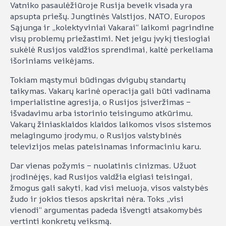
Vatniko pasaulėžiūroje Rusija beveik visada yra
apsupta priešų. Jungtinės Valstijos, NATO, Europos
Sąjunga ir „kolektyviniai Vakarai“ laikomi pagrindine
visų problemų priežastimi. Net jeigu įvykį tiesiogiai
sukėlė Rusijos valdžios sprendimai, kaltė perkeliama
išoriniams veikėjams.
Tokiam mąstymui būdingas dvigubų standartų
taikymas. Vakarų karinė operacija gali būti vadinama
imperialistine agresija, o Rusijos įsiveržimas –
išvadavimu arba istorinio teisingumo atkūrimu.
Vakarų žiniasklaidos klaidos laikomos visos sistemos
melagingumo įrodymu, o Rusijos valstybinės
televizijos melas pateisinamas informaciniu karu.
Dar vienas požymis – nuolatinis cinizmas. Užuot
įrodinėjęs, kad Rusijos valdžia elgiasi teisingai,
žmogus gali sakyti, kad visi meluoja, visos valstybės
žudo ir jokios tiesos apskritai nėra. Toks „visi
vienodi“ argumentas padeda išvengti atsakomybės
vertinti konkretų veiksmą.