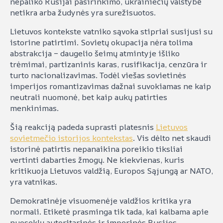
nepaliko Rusijai pasirinkimo, ukrainiečių valstybė
netikra arba žudynės yra surežisuotos.
Lietuvos kontekste vatniko sąvoka stipriai susijusi su
istorine patirtimi. Sovietų okupacija nėra tolima
abstrakcija – daugelio šeimų atmintyje išliko
trėmimai, partizaninis karas, rusifikacija, cenzūra ir
turto nacionalizavimas. Todėl viešas sovietinės
imperijos romantizavimas dažnai suvokiamas ne kaip
neutrali nuomonė, bet kaip aukų patirties
menkinimas.
Šią reakciją padeda suprasti platesnis
Lietuvos
sovietmečio istorijos kontekstas
. Vis dėlto net skaudi
istorinė patirtis nepanaikina poreikio tiksliai
vertinti dabarties žmogų. Ne kiekvienas, kuris
kritikuoja Lietuvos valdžią, Europos Sąjungą ar NATO,
yra vatnikas.
Demokratinėje visuomenėje valdžios kritika yra
normali. Etiketė prasminga tik tada, kai kalbama apie
nuoseklų autoritarinės ir imperinės Rusijos