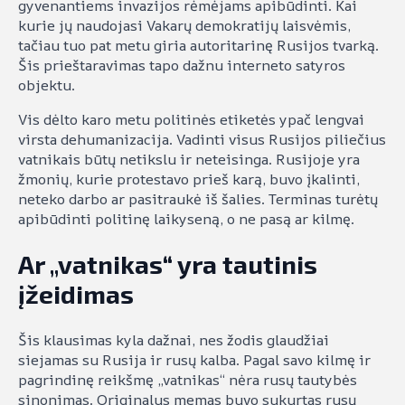
gyvenantiems invazijos rėmėjams apibūdinti. Kai
kurie jų naudojasi Vakarų demokratijų laisvėmis,
tačiau tuo pat metu giria autoritarinę Rusijos tvarką.
Šis prieštaravimas tapo dažnu interneto satyros
objektu.
Vis dėlto karo metu politinės etiketės ypač lengvai
virsta dehumanizacija. Vadinti visus Rusijos piliečius
vatnikais būtų netikslu ir neteisinga. Rusijoje yra
žmonių, kurie protestavo prieš karą, buvo įkalinti,
neteko darbo ar pasitraukė iš šalies. Terminas turėtų
apibūdinti politinę laikyseną, o ne pasą ar kilmę.
Ar „vatnikas“ yra tautinis
įžeidimas
Šis klausimas kyla dažnai, nes žodis glaudžiai
siejamas su Rusija ir rusų kalba. Pagal savo kilmę ir
pagrindinę reikšmę „vatnikas“ nėra rusų tautybės
sinonimas. Originalus memas buvo sukurtas rusų