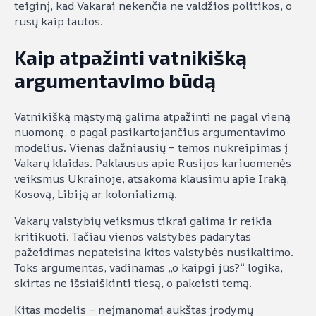
teiginį, kad Vakarai nekenčia ne valdžios politikos, o
rusų kaip tautos.
Kaip atpažinti vatnikišką
argumentavimo būdą
Vatnikišką mąstymą galima atpažinti ne pagal vieną
nuomonę, o pagal pasikartojančius argumentavimo
modelius. Vienas dažniausių – temos nukreipimas į
Vakarų klaidas. Paklausus apie Rusijos kariuomenės
veiksmus Ukrainoje, atsakoma klausimu apie Iraką,
Kosovą, Libiją ar kolonializmą.
Vakarų valstybių veiksmus tikrai galima ir reikia
kritikuoti. Tačiau vienos valstybės padarytas
pažeidimas nepateisina kitos valstybės nusikaltimo.
Toks argumentas, vadinamas „o kaipgi jūs?“ logika,
skirtas ne išsiaiškinti tiesą, o pakeisti temą.
Kitas modelis – neįmanomai aukštas įrodymų