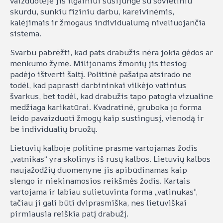
vaizduotėje jis ilgainiui susijungė su sovietiniu
skurdu, sunkiu fiziniu darbu, kareivinėmis,
kalėjimais ir žmogaus individualumą niveliuojančia
sistema.
Svarbu pabrėžti, kad pats drabužis nėra jokia gėdos ar
menkumo žymė. Milijonams žmonių jis tiesiog
padėjo ištverti šaltį. Politinė pašaipa atsirado ne
todėl, kad paprasti darbininkai vilkėjo vatinius
švarkus, bet todėl, kad drabužis tapo patogia vizualine
medžiaga karikatūrai. Kvadratinė, gruboka jo forma
leido pavaizduoti žmogų kaip sustingusį, vienodą ir
be individualių bruožų.
Lietuvių kalboje politine prasme vartojamas žodis
„vatnikas“ yra skolinys iš rusų kalbos. Lietuvių kalbos
naujažodžių duomenyne jis apibūdinamas kaip
slengo ir niekinamosios reikšmės žodis. Kartais
vartojama ir labiau sulietuvinta forma „vatinukas“,
tačiau ji gali būti dviprasmiška, nes lietuviškai
pirmiausia reiškia patį drabužį.