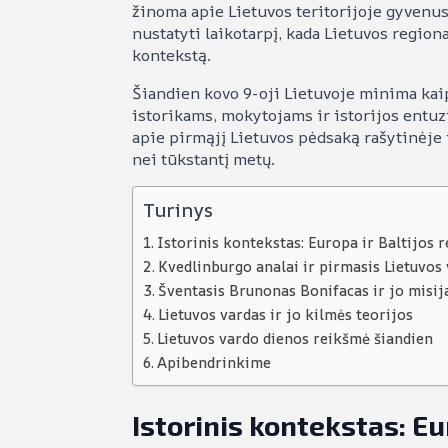
žinoma apie Lietuvos teritorijoje gyvenusi
nustatyti laikotarpį, kada Lietuvos regiona
kontekstą.
Šiandien kovo 9-oji Lietuvoje minima kaip
istorikams, mokytojams ir istorijos entuz
apie pirmąjį Lietuvos pėdsaką rašytinėje is
nei tūkstantį metų.
Turinys
Istorinis kontekstas: Europa ir Baltijos 
Kvedlinburgo analai ir pirmasis Lietuvos 
Šventasis Brunonas Bonifacas ir jo misij
Lietuvos vardas ir jo kilmės teorijos
Lietuvos vardo dienos reikšmė šiandien
Apibendrinkime
Istorinis kontekstas: Eu