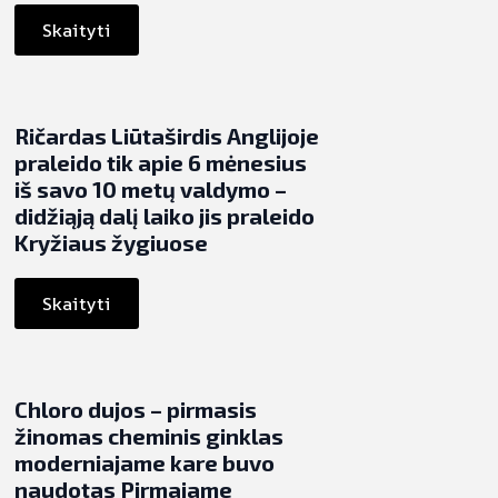
Skaityti
Ričardas Liūtaširdis Anglijoje
praleido tik apie 6 mėnesius
iš savo 10 metų valdymo –
didžiąją dalį laiko jis praleido
Kryžiaus žygiuose
Skaityti
Chloro dujos – pirmasis
žinomas cheminis ginklas
moderniajame kare buvo
naudotas Pirmajame