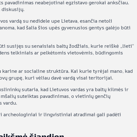
s pavadinimas neabejotinai egzistavo gerokai anksčiau.
a diskusijų.
uvos vardą su nedidele upe Lietava, esančia netoli
anoma, kad šalia šios upės gyvenusios gentys galėjo būti
ti susijęs su senaisiais baltų žodžiais, kurie reiškė „lieti“
andens telkiniais ar pelkėtomis vietovėmis, būdingomis
 karine ar socialine struktūra. Kai kurie tyrėjai mano, kad
ovų grupę, kuri vėliau davė vardą visai teritorijai.
lininkų sutaria, kad Lietuvos vardas yra baltų kilmės ir
timšalių suteiktas pavadinimas, o vietinių genčių
s vardu.
i archeologiniai ir lingvistiniai atradimai gali padėti
reikšmė šiandien