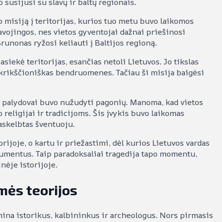
 susijusi su slavų ir baltų regionais.
misiją į teritorijas, kurios tuo metu buvo laikomos
vojingos, nes vietos gyventojai dažnai priešinosi
runonas ryžosi keliauti į Baltijos regioną.
siekė teritorijas, esančias netoli Lietuvos. Jo tikslas
i krikščioniškas bendruomenes. Tačiau ši misija baigėsi
o palydovai buvo nužudyti pagonių. Manoma, kad vietos
religijai ir tradicijoms. Šis įvykis buvo laikomas
askelbtas šventuoju.
rijoje, o kartu ir priežastimi, dėl kurios Lietuvos vardas
kumentus. Taip paradoksaliai tragedija tapo momentu,
nėje istorijoje.
lmės teorijos
ina istorikus, kalbininkus ir archeologus. Nors pirmasis