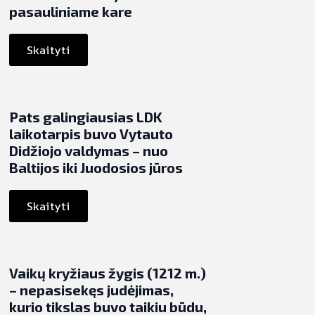
pasauliniame kare
Skaityti
Pats galingiausias LDK
laikotarpis buvo Vytauto
Didžiojo valdymas – nuo
Baltijos iki Juodosios jūros
Skaityti
Vaikų kryžiaus žygis (1212 m.)
– nepasisekęs judėjimas,
kurio tikslas buvo taikiu būdu,