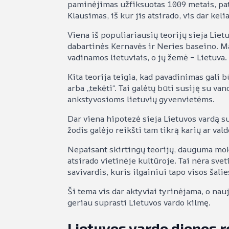
paminėjimas užfiksuotas 1009 metais, pat
Klausimas, iš kur jis atsirado, vis dar keli
Viena iš populiariausių teorijų sieja Liet
dabartinės Kernavės ir Neries baseino. M
vadinamos lietuviais, o jų žemė – Lietuva.
Kita teorija teigia, kad pavadinimas gali bū
arba „tekėti“. Tai galėtų būti susiję su v
ankstyvosioms lietuvių gyvenvietėms.
Dar viena hipotezė sieja Lietuvos vardą su
žodis galėjo reikšti tam tikrą karių ar vald
Nepaisant skirtingų teorijų, dauguma moks
atsirado vietinėje kultūroje. Tai nėra sve
savivardis, kuris ilgainiui tapo visos šalie
Ši tema vis dar aktyviai tyrinėjama, o nauj
geriau suprasti Lietuvos vardo kilmę.
Lietuvos vardo dienos 