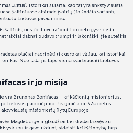
mas „Litua“. Istorikai sutaria, kad tai yra ankstyviausia
uose šaltiniuose atsirado įvairių šio žodžio variantų,
entuotu Lietuvos pavadinimu.
is šaltinis, nes jie buvo rašomi tuo metu gyvenusių
metraščiai dažnai būdavo trumpi ir lakoniški, jie suteikia
radėtas plačiai nagrinėti tik gerokai vėliau, kai istorikai
ronikas. Nuo tada jis tapo vienu svarbiausių Lietuvos
facas ir jo misija
je yra Brunonas Bonifacas – krikščionių misionierius,
uoju Lietuvos paminėjimu. Jis gimė apie 974 metus
š aktyviausių misionierių Rytų Europoje.
javęs Magdeburge ir glaudžiai bendradarbiavęs su
kivyskupu ir gavo užduotį skleisti krikščionybę tarp