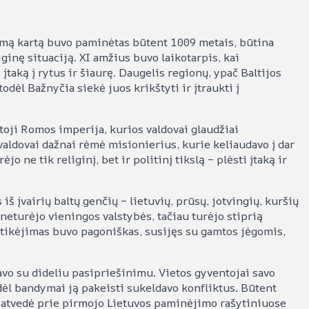
irmą kartą buvo paminėtas būtent 1009 metais, būtina
iginę situaciją. XI amžius buvo laikotarpis, kai
įtaką į rytus ir šiaurę. Daugelis regionų, ypač Baltijos
odėl Bažnyčia siekė juos krikštyti ir įtraukti į
ji Romos imperija, kurios valdovai glaudžiai
aldovai dažnai rėmė misionierius, kurie keliaudavo į dar
jo ne tik religinį, bet ir politinį tikslą – plėsti įtaką ir
š įvairių baltų genčių – lietuvių, prūsų, jotvingių, kuršių
 neturėjo vieningos valstybės, tačiau turėjo stiprią
Jų tikėjimas buvo pagoniškas, susijęs su gamtos jėgomis,
vo su dideliu pasipriešinimu. Vietos gyventojai savo
odėl bandymai ją pakeisti sukeldavo konfliktus. Būtent
is atvedė prie pirmojo Lietuvos paminėjimo rašytiniuose