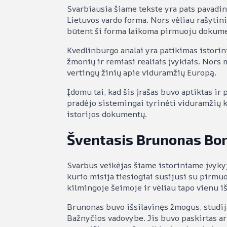
Svarbiausia šiame tekste yra pats pavadini
Lietuvos vardo forma. Nors vėliau rašytini
būtent ši forma laikoma pirmuoju dokum
Kvedlinburgo analai yra patikimas istorin
žmonių ir remiasi realiais įvykiais. Nors 
vertingų žinių apie viduramžių Europą.
Įdomu tai, kad šis įrašas buvo aptiktas ir p
pradėjo sistemingai tyrinėti viduramžių k
istorijos dokumentų.
Šventasis Brunonas Boni
Svarbus veikėjas šiame istoriniame įvyky
kurio misija tiesiogiai susijusi su pirm
kilmingoje šeimoje ir vėliau tapo vienu i
Brunonas buvo išsilavinęs žmogus, studi
Bažnyčios vadovybe. Jis buvo paskirtas ar