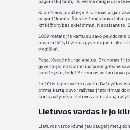
pagoniškų tautų. Jo veikla daugiausia buvo
XI amžiaus pradžioje Brunonas organizavo 
pagoniškomis. Šios kelionės buvo labai pa
krikščionybės skleidimui. Nepaisant to, B
1009 metais jis kartu su savo palydovais pa
buvo krikštyti vietos gyventojus ir įkurt
tragiškai.
Pagal Kvedlinburgo analus, Brunonas ir j
gyventojai misionierius laikė grėsme savo 
kankinyste, todėl Brunonas vėliau buvo p
Jo žūtis tapo svarbiu įvykiu Bažnyčios isto
pirmą kartą buvo įrašytas į istorinius do
kuris pažymėjo Lietuvos atsiradimą rašyti
Lietuvos vardas ir jo ki
Lietuvos vardo kilmė jau daugelį metų dom