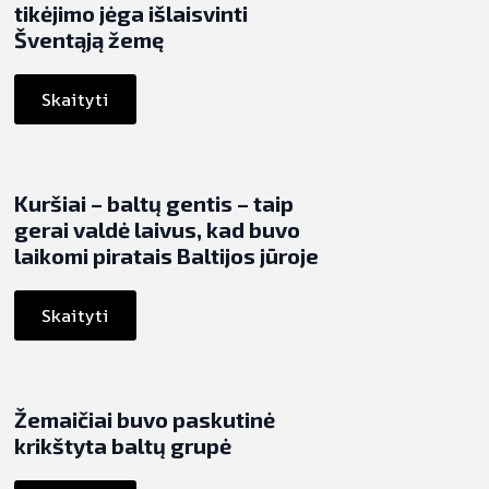
tikėjimo jėga išlaisvinti
Šventąją žemę
Skaityti
Kuršiai – baltų gentis – taip
gerai valdė laivus, kad buvo
laikomi piratais Baltijos jūroje
Skaityti
Žemaičiai buvo paskutinė
krikštyta baltų grupė