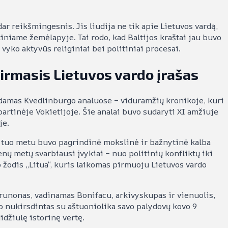
r reikšmingesnis. Jis liudija ne tik apie Lietuvos vardą,
iniame žemėlapyje. Tai rodo, kad Baltijos kraštai jau buvo
 vyko aktyvūs religiniai bei politiniai procesai.
pirmasis Lietuvos vardo įrašas
damas Kvedlinburgo analuose – viduramžių kronikoje, kuri
rtinėje Vokietijoje. Šie analai buvo sudaryti XI amžiuje
je.
i tuo metu buvo pagrindinė mokslinė ir bažnytinė kalba
ų metų svarbiausi įvykiai – nuo politinių konfliktų iki
 žodis „Litua“, kuris laikomas pirmuoju Lietuvos vardo
runonas, vadinamas Bonifacu, arkivyskupas ir vienuolis,
o nukirsdintas su aštuoniolika savo palydovų kovo 9
didžiulę istorinę vertę.