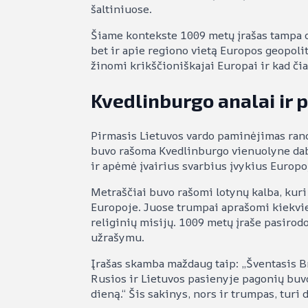
šaltiniuose.
Šiame kontekste 1009 metų įrašas tampa da
bet ir apie regiono vietą Europos geopolit
žinomi krikščioniškajai Europai ir kad čia
Kvedlinburgo analai ir 
Pirmasis Lietuvos vardo paminėjimas ran
buvo rašoma Kvedlinburgo vienuolyne daba
ir apėmė įvairius svarbius įvykius Europo
Metraščiai buvo rašomi lotynų kalba, kur
Europoje. Juose trumpai aprašomi kiekvien
religinių misijų. 1009 metų įraše pasirodo
užrašymu.
Įrašas skamba maždaug taip: „Šventasis B
Rusios ir Lietuvos pasienyje pagonių buv
dieną.“ Šis sakinys, nors ir trumpas, turi 