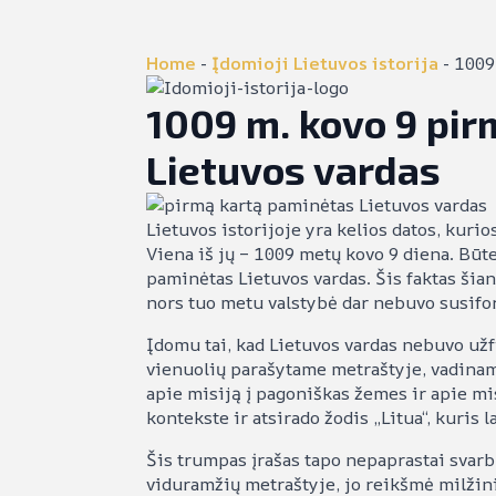
Home
-
Įdomioji Lietuvos istorija
-
1009
1009 m. kovo 9 pi
Lietuvos vardas
Lietuvos istorijoje yra kelios datos, kur
Viena iš jų – 1009 metų kovo 9 diena. Būt
paminėtas Lietuvos vardas. Šis faktas šian
nors tuo metu valstybė dar nebuvo susifo
Įdomu tai, kad Lietuvos vardas nebuvo užfi
vienuolių parašytame metraštyje, vadin
apie misiją į pagoniškas žemes ir apie m
kontekste ir atsirado žodis „Litua“, kuri
Šis trumpas įrašas tapo nepaprastai svarbu
viduramžių metraštyje, jo reikšmė milžini