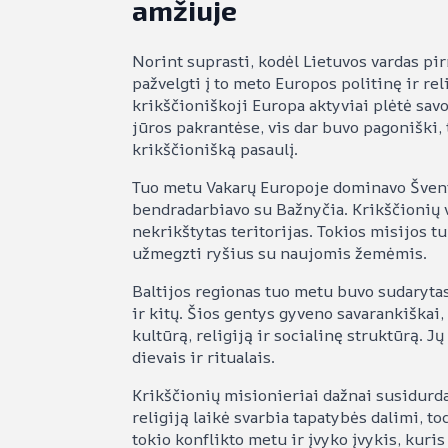
amžiuje
Norint suprasti, kodėl Lietuvos vardas p
pažvelgti į to meto Europos politinę ir rel
krikščioniškoji Europa aktyviai plėtė savo 
jūros pakrantėse, vis dar buvo pagoniški, t
krikščionišką pasaulį.
Tuo metu Vakarų Europoje dominavo Švento
bendradarbiavo su Bažnyčia. Krikščionių v
nekrikštytas teritorijas. Tokios misijos turė
užmegzti ryšius su naujomis žemėmis.
Baltijos regionas tuo metu buvo sudarytas i
ir kitų. Šios gentys gyveno savarankiškai,
kultūrą, religiją ir socialinę struktūrą. 
dievais ir ritualais.
Krikščionių misionieriai dažnai susidurda
religiją laikė svarbia tapatybės dalimi, t
tokio konflikto metu ir įvyko įvykis, kur