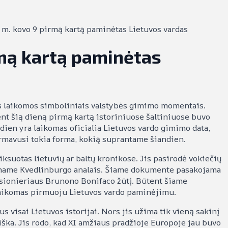
 m. kovo 9 pirmą kartą paminėtas Lietuvos vardas
rmą kartą paminėtas
ios laikomos simboliniais valstybės gimimo momentais.
ent šią dieną pirmą kartą istoriniuose šaltiniuose buvo
dien yra laikomas oficialia Lietuvos vardo gimimo data,
rmavusi tokia forma, kokią suprantame šiandien.
ksuotas lietuvių ar baltų kronikose. Jis pasirodė vokiečių
amame Kvedlinburgo analais. Šiame dokumente pasakojama
isionieriaus Brunono Bonifaco žūtį. Būtent šiame
s laikomas pirmuoju Lietuvos vardo paminėjimu.
s visai Lietuvos istorijai. Nors jis užima tik vieną sakinį
ška. Jis rodo, kad XI amžiaus pradžioje Europoje jau buvo