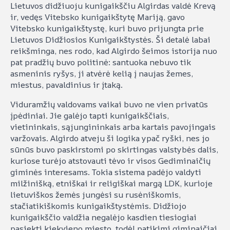
Lietuvos didžiuoju kunigaikščiu Algirdas valdė Krevą
ir, vedęs Vitebsko kunigaikštytę Mariją, gavo
Vitebsko kunigaikštystę, kuri buvo prijungta prie
Lietuvos Didžiosios Kunigaikštystės. Ši detalė labai
reikšminga, nes rodo, kad Algirdo šeimos istorija nuo
pat pradžių buvo politinė: santuoka nebuvo tik
asmeninis ryšys, ji atvėrė kelią į naujas žemes,
miestus, pavaldinius ir įtaką.
Viduramžių valdovams vaikai buvo ne vien privatūs
įpėdiniai. Jie galėjo tapti kunigaikščiais,
vietininkais, sąjungininkais arba kartais pavojingais
varžovais. Algirdo atveju ši logika ypač ryški, nes jo
sūnūs buvo paskirstomi po skirtingas valstybės dalis,
kuriose turėjo atstovauti tėvo ir visos Gediminaičių
giminės interesams. Tokia sistema padėjo valdyti
milžinišką, etniškai ir religiškai margą LDK, kurioje
lietuviškos žemės jungėsi su rusėniškomis,
stačiatikiškomis kunigaikštystėmis. Didžiojo
kunigaikščio valdžia negalėjo kasdien tiesiogiai
pasiekti kiekvieno miesto, todėl patikimi giminaičiai