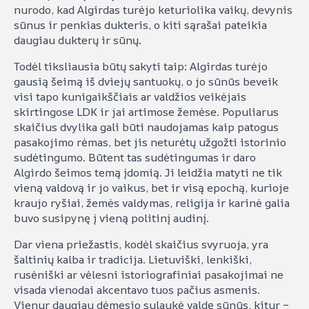
nurodo, kad Algirdas turėjo keturiolika vaikų, devynis
sūnus ir penkias dukteris, o kiti sąrašai pateikia
daugiau dukterų ir sūnų.
Todėl tiksliausia būtų sakyti taip: Algirdas turėjo
gausią šeimą iš dviejų santuokų, o jo sūnūs beveik
visi tapo kunigaikščiais ar valdžios veikėjais
skirtingose LDK ir jai artimose žemėse. Populiarus
skaičius dvylika gali būti naudojamas kaip patogus
pasakojimo rėmas, bet jis neturėtų užgožti istorinio
sudėtingumo. Būtent tas sudėtingumas ir daro
Algirdo šeimos temą įdomią. Ji leidžia matyti ne tik
vieną valdovą ir jo vaikus, bet ir visą epochą, kurioje
kraujo ryšiai, žemės valdymas, religija ir karinė galia
buvo susipynę į vieną politinį audinį.
Dar viena priežastis, kodėl skaičius svyruoja, yra
šaltinių kalba ir tradicija. Lietuviški, lenkiški,
rusėniški ar vėlesni istoriografiniai pasakojimai ne
visada vienodai akcentavo tuos pačius asmenis.
Vienur daugiau dėmesio sulaukė valdę sūnūs, kitur –