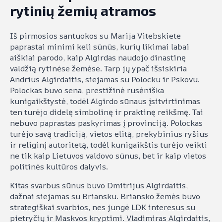
rytinių žemių atramos
Iš pirmosios santuokos su Marija Vitebskiete
paprastai minimi keli sūnūs, kurių likimai labai
aiškiai parodo, kaip Algirdas naudojo dinastinę
valdžią rytinėse žemėse. Tarp jų ypač išsiskiria
Andrius Algirdaitis, siejamas su Polocku ir Pskovu.
Polockas buvo sena, prestižinė rusėniška
kunigaikštystė, todėl Algirdo sūnaus įsitvirtinimas
ten turėjo didelę simbolinę ir praktinę reikšmę. Tai
nebuvo paprastas paskyrimas į provinciją. Polockas
turėjo savą tradiciją, vietos elitą, prekybinius ryšius
ir religinį autoritetą, todėl kunigaikštis turėjo veikti
ne tik kaip Lietuvos valdovo sūnus, bet ir kaip vietos
politinės kultūros dalyvis.
Kitas svarbus sūnus buvo Dmitrijus Algirdaitis,
dažnai siejamas su Briansku. Briansko žemės buvo
strategiškai svarbios, nes jungė LDK interesus su
pietryčių ir Maskvos kryptimi. Vladimiras Algirdaitis,