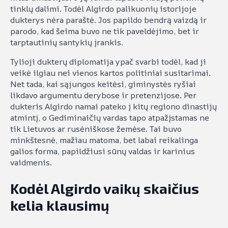
tinklų dalimi. Todėl Algirdo palikuonių istorijoje
dukterys nėra paraštė. Jos papildo bendrą vaizdą ir
parodo, kad šeima buvo ne tik paveldėjimo, bet ir
tarptautinių santykių įrankis.
Tylioji dukterų diplomatija ypač svarbi todėl, kad ji
veikė ilgiau nei vienos kartos politiniai susitarimai.
Net tada, kai sąjungos keitėsi, giminystės ryšiai
likdavo argumentu derybose ir pretenzijose. Per
dukteris Algirdo namai pateko į kitų regiono dinastijų
atmintį, o Gediminaičių vardas tapo atpažįstamas ne
tik Lietuvos ar rusėniškose žemėse. Tai buvo
minkštesnė, mažiau matoma, bet labai reikalinga
galios forma, papildžiusi sūnų valdas ir karinius
vaidmenis.
Kodėl Algirdo vaikų skaičius
kelia klausimų