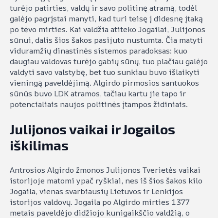
turėjo patirties, valdų ir savo politinę atramą, todėl
galėjo pagrįstai manyti, kad turi teisę į didesnę įtaką
po tėvo mirties. Kai valdžia atiteko Jogailai, Julijonos
sūnui, dalis šios šakos pasijuto nustumta. Čia matyti
viduramžių dinastinės sistemos paradoksas: kuo
daugiau valdovas turėjo gabių sūnų, tuo plačiau galėjo
valdyti savo valstybę, bet tuo sunkiau buvo išlaikyti
vieningą paveldėjimą. Algirdo pirmosios santuokos
sūnūs buvo LDK atramos, tačiau kartu jie tapo ir
potencialiais naujos politinės įtampos židiniais.
Julijonos vaikai ir Jogailos
iškilimas
Antrosios Algirdo žmonos Julijonos Tverietės vaikai
istorijoje matomi ypač ryškiai, nes iš šios šakos kilo
Jogaila, vienas svarbiausių Lietuvos ir Lenkijos
istorijos valdovų. Jogaila po Algirdo mirties 1377
metais paveldėjo didžiojo kunigaikščio valdžią, o