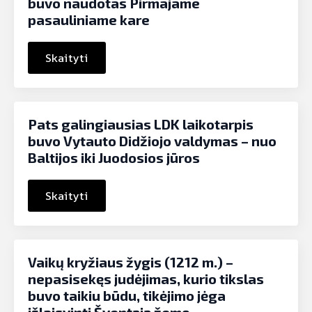
buvo naudotas Pirmajame
pasauliniame kare
Skaityti
Pats galingiausias LDK laikotarpis
buvo Vytauto Didžiojo valdymas – nuo
Baltijos iki Juodosios jūros
Skaityti
Vaikų kryžiaus žygis (1212 m.) –
nepasisekęs judėjimas, kurio tikslas
buvo taikiu būdu, tikėjimo jėga