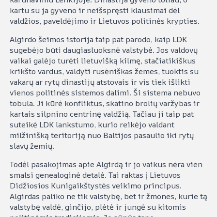
kartu su ja gyveno ir neišspręsti klausimai dėl
valdžios, paveldėjimo ir Lietuvos politinės krypties.
Algirdo šeimos istorija taip pat parodo, kaip LDK
sugebėjo būti daugiasluoksnė valstybė. Jos valdovų
vaikai galėjo turėti lietuvišką kilmę, stačiatikiškus
krikšto vardus, valdyti rusėniškas žemes, tuoktis su
vakarų ar rytų dinastijų atstovais ir vis tiek išlikti
vienos politinės sistemos dalimi. Ši sistema nebuvo
tobula. Ji kūrė konfliktus, skatino brolių varžybas ir
kartais silpnino centrinę valdžią. Tačiau ji taip pat
suteikė LDK lankstumo, kurio reikėjo valdant
milžinišką teritoriją nuo Baltijos pasaulio iki rytų
slavų žemių.
Todėl pasakojimas apie Algirdą ir jo vaikus nėra vien
smalsi genealoginė detalė. Tai raktas į Lietuvos
Didžiosios Kunigaikštystės veikimo principus.
Algirdas paliko ne tik valstybę, bet ir žmones, kurie tą
valstybę valdė, ginčijo, plėtė ir jungė su kitomis