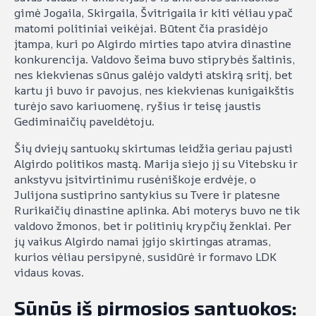
gimė Jogaila, Skirgaila, Švitrigaila ir kiti vėliau ypač
matomi politiniai veikėjai. Būtent čia prasidėjo
įtampa, kuri po Algirdo mirties tapo atvira dinastine
konkurencija. Valdovo šeima buvo stiprybės šaltinis,
nes kiekvienas sūnus galėjo valdyti atskirą sritį, bet
kartu ji buvo ir pavojus, nes kiekvienas kunigaikštis
turėjo savo kariuomenę, ryšius ir teisę jaustis
Gediminaičių paveldėtoju.
Šių dviejų santuokų skirtumas leidžia geriau pajusti
Algirdo politikos mastą. Marija siejo jį su Vitebsku ir
ankstyvu įsitvirtinimu rusėniškoje erdvėje, o
Julijona sustiprino santykius su Tvere ir platesne
Rurikaičių dinastine aplinka. Abi moterys buvo ne tik
valdovo žmonos, bet ir politinių krypčių ženklai. Per
jų vaikus Algirdo namai įgijo skirtingas atramas,
kurios vėliau persipynė, susidūrė ir formavo LDK
vidaus kovas.
Sūnūs iš pirmosios santuokos: