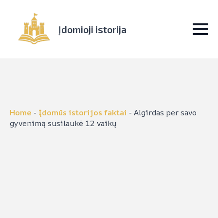
Įdomioji istorija
Home
-
Įdomūs istorijos faktai
-
Algirdas per savo
gyvenimą susilaukė 12 vaikų