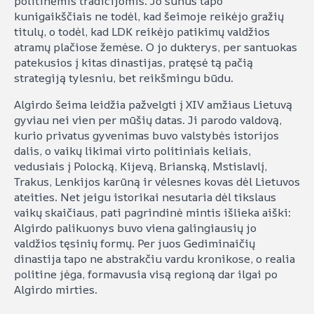
politinėmis tradicijomis. Jo sūnūs tapo
kunigaikščiais ne todėl, kad šeimoje reikėjo gražių
titulų, o todėl, kad LDK reikėjo patikimų valdžios
atramų plačiose žemėse. O jo dukterys, per santuokas
patekusios į kitas dinastijas, pratęsė tą pačią
strategiją tylesniu, bet reikšmingu būdu.
Algirdo šeima leidžia pažvelgti į XIV amžiaus Lietuvą
gyviau nei vien per mūšių datas. Ji parodo valdovą,
kurio privatus gyvenimas buvo valstybės istorijos
dalis, o vaikų likimai virto politiniais keliais,
vedusiais į Polocką, Kijevą, Brianską, Mstislavlį,
Trakus, Lenkijos karūną ir vėlesnes kovas dėl Lietuvos
ateities. Net jeigu istorikai nesutaria dėl tikslaus
vaikų skaičiaus, pati pagrindinė mintis išlieka aiški:
Algirdo palikuonys buvo viena galingiausių jo
valdžios tęsinių formų. Per juos Gediminaičių
dinastija tapo ne abstrakčiu vardu kronikose, o realia
politine jėga, formavusia visą regioną dar ilgai po
Algirdo mirties.