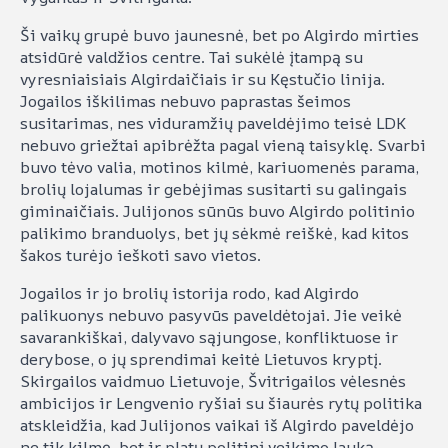
Ši vaikų grupė buvo jaunesnė, bet po Algirdo mirties
atsidūrė valdžios centre. Tai sukėlė įtampą su
vyresniaisiais Algirdaičiais ir su Kęstučio linija.
Jogailos iškilimas nebuvo paprastas šeimos
susitarimas, nes viduramžių paveldėjimo teisė LDK
nebuvo griežtai apibrėžta pagal vieną taisyklę. Svarbi
buvo tėvo valia, motinos kilmė, kariuomenės parama,
brolių lojalumas ir gebėjimas susitarti su galingais
giminaičiais. Julijonos sūnūs buvo Algirdo politinio
palikimo branduolys, bet jų sėkmė reiškė, kad kitos
šakos turėjo ieškoti savo vietos.
Jogailos ir jo brolių istorija rodo, kad Algirdo
palikuonys nebuvo pasyvūs paveldėtojai. Jie veikė
savarankiškai, dalyvavo sąjungose, konfliktuose ir
derybose, o jų sprendimai keitė Lietuvos kryptį.
Skirgailos vaidmuo Lietuvoje, Švitrigailos vėlesnės
ambicijos ir Lengvenio ryšiai su šiaurės rytų politika
atskleidžia, kad Julijonos vaikai iš Algirdo paveldėjo
ne tik kilmę, bet ir platų politinį veikimo lauką.