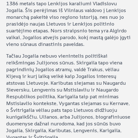
1386 metais tapo Lenkijos karaliumi Vladislovu
Jogaila. Šis perėjimas iš Vilniaus valdovo į Lenkijos
monarchą pakeitė viso regiono istoriją, nes nuo jo
prasidėjo naujas Lietuvos ir Lenkijos politinio
suartėjimo etapas. Nors straipsnio tema yra Algirdo
vaikai, Jogailos atvejis parodo, kokį mastą galėjo įgyti
vieno sūnaus dinastinis paveldas.
Tačiau Jogaila nebuvo vienintelis politiškai
reikšmingas Julijonos sūnus. Skirgaila tapo viena
pagrindinių Jogailos atramų, valdė Trakus, vėliau
Kijevą ir kurį laiką veikė kaip Jogailos interesų
atstovas Lietuvoje. Kaributas siejamas su Naugardu
Sieversku, Lengvenis su Mstislavliu ir Naugardo
Respublikos politika, Karigaila taip pat minimas
Mstislavlio kontekste, Vygantas siejamas su Kernave,
o Švitrigaila vėliau pats tapo Lietuvos didžiuoju
kunigaikščiu. Ulianos, arba Julijonos, biografiniuose
duomenyse dažnai nurodoma, kad jos sūnūs buvo
Jogaila, Skirgaila, Kaributas, Lengvenis, Karigaila,
Vygantas ir Švitrigaila.