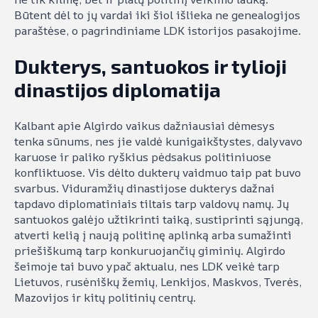
Būtent dėl to jų vardai iki šiol išlieka ne genealogijos
paraštėse, o pagrindiniame LDK istorijos pasakojime.
Dukterys, santuokos ir tylioji
dinastijos diplomatija
Kalbant apie Algirdo vaikus dažniausiai dėmesys
tenka sūnums, nes jie valdė kunigaikštystes, dalyvavo
karuose ir paliko ryškius pėdsakus politiniuose
konfliktuose. Vis dėlto dukterų vaidmuo taip pat buvo
svarbus. Viduramžių dinastijose dukterys dažnai
tapdavo diplomatiniais tiltais tarp valdovų namų. Jų
santuokos galėjo užtikrinti taiką, sustiprinti sąjungą,
atverti kelią į naują politinę aplinką arba sumažinti
priešiškumą tarp konkuruojančių giminių. Algirdo
šeimoje tai buvo ypač aktualu, nes LDK veikė tarp
Lietuvos, rusėniškų žemių, Lenkijos, Maskvos, Tverės,
Mazovijos ir kitų politinių centrų.