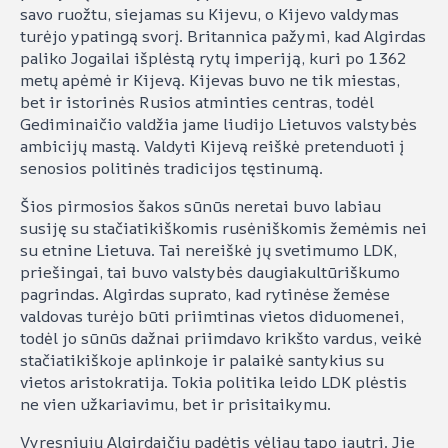
savo ruožtu, siejamas su Kijevu, o Kijevo valdymas
turėjo ypatingą svorį. Britannica pažymi, kad Algirdas
paliko Jogailai išplėstą rytų imperiją, kuri po 1362
metų apėmė ir Kijevą. Kijevas buvo ne tik miestas,
bet ir istorinės Rusios atminties centras, todėl
Gediminaičio valdžia jame liudijo Lietuvos valstybės
ambicijų mastą. Valdyti Kijevą reiškė pretenduoti į
senosios politinės tradicijos tęstinumą.
Šios pirmosios šakos sūnūs neretai buvo labiau
susiję su stačiatikiškomis rusėniškomis žemėmis nei
su etnine Lietuva. Tai nereiškė jų svetimumo LDK,
priešingai, tai buvo valstybės daugiakultūriškumo
pagrindas. Algirdas suprato, kad rytinėse žemėse
valdovas turėjo būti priimtinas vietos diduomenei,
todėl jo sūnūs dažnai priimdavo krikšto vardus, veikė
stačiatikiškoje aplinkoje ir palaikė santykius su
vietos aristokratija. Tokia politika leido LDK plėstis
ne vien užkariavimu, bet ir prisitaikymu.
Vyresniųjų Algirdaičių padėtis vėliau tapo jautri. Jie