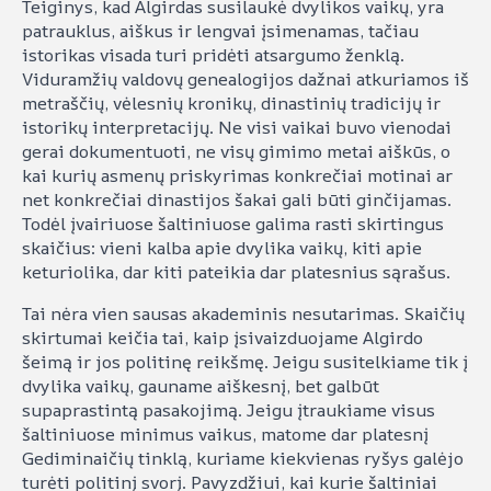
Teiginys, kad Algirdas susilaukė dvylikos vaikų, yra
patrauklus, aiškus ir lengvai įsimenamas, tačiau
istorikas visada turi pridėti atsargumo ženklą.
Viduramžių valdovų genealogijos dažnai atkuriamos iš
metraščių, vėlesnių kronikų, dinastinių tradicijų ir
istorikų interpretacijų. Ne visi vaikai buvo vienodai
gerai dokumentuoti, ne visų gimimo metai aiškūs, o
kai kurių asmenų priskyrimas konkrečiai motinai ar
net konkrečiai dinastijos šakai gali būti ginčijamas.
Todėl įvairiuose šaltiniuose galima rasti skirtingus
skaičius: vieni kalba apie dvylika vaikų, kiti apie
keturiolika, dar kiti pateikia dar platesnius sąrašus.
Tai nėra vien sausas akademinis nesutarimas. Skaičių
skirtumai keičia tai, kaip įsivaizduojame Algirdo
šeimą ir jos politinę reikšmę. Jeigu susitelkiame tik į
dvylika vaikų, gauname aiškesnį, bet galbūt
supaprastintą pasakojimą. Jeigu įtraukiame visus
šaltiniuose minimus vaikus, matome dar platesnį
Gediminaičių tinklą, kuriame kiekvienas ryšys galėjo
turėti politinį svorį. Pavyzdžiui, kai kurie šaltiniai