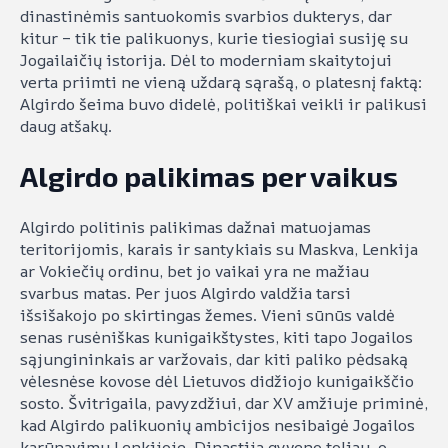
dinastinėmis santuokomis svarbios dukterys, dar
kitur – tik tie palikuonys, kurie tiesiogiai susiję su
Jogailaičių istorija. Dėl to moderniam skaitytojui
verta priimti ne vieną uždarą sąrašą, o platesnį faktą:
Algirdo šeima buvo didelė, politiškai veikli ir palikusi
daug atšakų.
Algirdo palikimas per vaikus
Algirdo politinis palikimas dažnai matuojamas
teritorijomis, karais ir santykiais su Maskva, Lenkija
ar Vokiečių ordinu, bet jo vaikai yra ne mažiau
svarbus matas. Per juos Algirdo valdžia tarsi
išsišakojo po skirtingas žemes. Vieni sūnūs valdė
senas rusėniškas kunigaikštystes, kiti tapo Jogailos
sąjungininkais ar varžovais, dar kiti paliko pėdsaką
vėlesnėse kovose dėl Lietuvos didžiojo kunigaikščio
sosto. Švitrigaila, pavyzdžiui, dar XV amžiuje priminė,
kad Algirdo palikuonių ambicijos nesibaigė Jogailos
karūnavimu Lenkijoje. Dinastija gyveno toliau, o