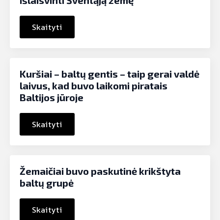
išlaisvinti Šventąją žemę
Skaityti
Kuršiai – baltų gentis – taip gerai valdė
laivus, kad buvo laikomi piratais
Baltijos jūroje
Skaityti
Žemaičiai buvo paskutinė krikštyta
baltų grupė
Skaityti