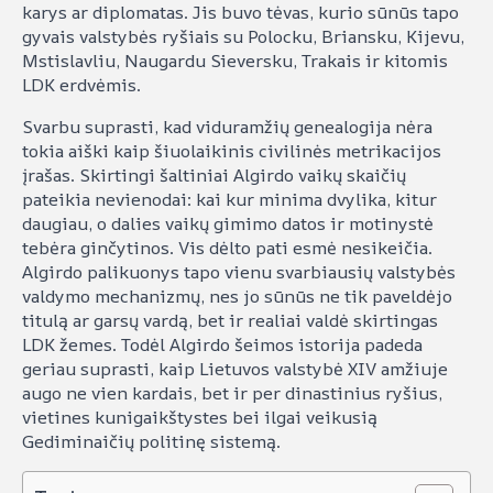
karys ar diplomatas. Jis buvo tėvas, kurio sūnūs tapo
gyvais valstybės ryšiais su Polocku, Briansku, Kijevu,
Mstislavliu, Naugardu Sieversku, Trakais ir kitomis
LDK erdvėmis.
Svarbu suprasti, kad viduramžių genealogija nėra
tokia aiški kaip šiuolaikinis civilinės metrikacijos
įrašas. Skirtingi šaltiniai Algirdo vaikų skaičių
pateikia nevienodai: kai kur minima dvylika, kitur
daugiau, o dalies vaikų gimimo datos ir motinystė
tebėra ginčytinos. Vis dėlto pati esmė nesikeičia.
Algirdo palikuonys tapo vienu svarbiausių valstybės
valdymo mechanizmų, nes jo sūnūs ne tik paveldėjo
titulą ar garsų vardą, bet ir realiai valdė skirtingas
LDK žemes. Todėl Algirdo šeimos istorija padeda
geriau suprasti, kaip Lietuvos valstybė XIV amžiuje
augo ne vien kardais, bet ir per dinastinius ryšius,
vietines kunigaikštystes bei ilgai veikusią
Gediminaičių politinę sistemą.