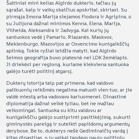
Šaltiniai mini kelias Algirdo dukteris, tačiau jų
sąrašai, kaip ir vaikų skaičius apskritai, skiriasi. Su
pirmąja žmona Marija siejamos Fiodora ir Agripina, o
su Julijona dažnai minimos Kenna, Elena, Marija,
Vilheida, Aleksandra ir Jadvyga. Kai kurių jų
santuokos vedė į Pamario, Riazanės, Maskvos,
Meklenburgo, Mazovijos ar Osvencimo kunigaikščių
aplinką. Tokie ryšiai leidžia matyti, kad Algirdo
šeimos geografija buvo platesnė nei LDK žemėlapis.
Ji driekėsi per regioną, kuriame kiekviena santuoka
galėjo turėti politinį atgarsį.
Dukterų istorija taip pat primena, kad valdovo
palikuonių reikšmės negalima matuoti vien tuo, ar jie
valdė miestą arba vadovavo kariuomenei. Dinastinė
diplomatija dažnai veikė tyliau, bet ne mažiau
veiksmingai. Santuoka su kitu valdovu ar
kunigaikščiu galėjo sustiprinti pasitikėjimą, sukurti
giminystės pareigą ir suteikti papildomų argumentų
derybose. Be to, dukterys nešė Gediminaičių vardą į
kitas dinastijas, o jų vaikai tapdavo naujų politinių