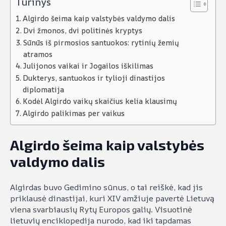
Turinys
Algirdo šeima kaip valstybės valdymo dalis
Dvi žmonos, dvi politinės kryptys
Sūnūs iš pirmosios santuokos: rytinių žemių
atramos
Julijonos vaikai ir Jogailos iškilimas
Dukterys, santuokos ir tylioji dinastijos
diplomatija
Kodėl Algirdo vaikų skaičius kelia klausimų
Algirdo palikimas per vaikus
Algirdo šeima kaip valstybės
valdymo dalis
Algirdas buvo Gedimino sūnus, o tai reiškė, kad jis
priklausė dinastijai, kuri XIV amžiuje pavertė Lietuvą
viena svarbiausių Rytų Europos galių. Visuotinė
lietuvių enciklopedija nurodo, kad iki tapdamas