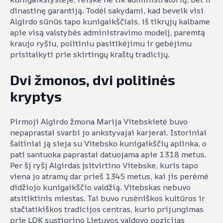
dinastinę garantiją. Todėl sakydami, kad beveik visi
Algirdo sūnūs tapo kunigaikščiais, iš tikrųjų kalbame
apie visą valstybės administravimo modelį, paremtą
kraujo ryšiu, politiniu pasitikėjimu ir gebėjimu
prisitaikyti prie skirtingų kraštų tradicijų.
Dvi žmonos, dvi politinės
kryptys
Pirmoji Algirdo žmona Marija Vitebskietė buvo
nepaprastai svarbi jo ankstyvajai karjerai. Istoriniai
šaltiniai ją sieja su Vitebsko kunigaikščių aplinka, o
pati santuoka paprastai datuojama apie 1318 metus.
Per šį ryšį Algirdas įsitvirtino Vitebske, kuris tapo
viena jo atramų dar prieš 1345 metus, kai jis perėmė
didžiojo kunigaikščio valdžią. Vitebskas nebuvo
atsitiktinis miestas. Tai buvo rusėniškos kultūros ir
stačiatikiškos tradicijos centras, kurio prijungimas
prie LDK sustiprino Lietuvos valdovo pozicijas