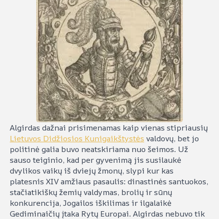
Algirdas dažnai prisimenamas kaip vienas stipriausių
Lietuvos Didžiosios Kunigaikštystės
valdovų, bet jo
politinė galia buvo neatskiriama nuo šeimos. Už
sauso teiginio, kad per gyvenimą jis susilaukė
dvylikos vaikų iš dviejų žmonų, slypi kur kas
platesnis XIV amžiaus pasaulis: dinastinės santuokos,
stačiatikiškų žemių valdymas, brolių ir sūnų
konkurencija, Jogailos iškilimas ir ilgalaikė
Gediminaičių įtaka Rytų Europai. Algirdas nebuvo tik