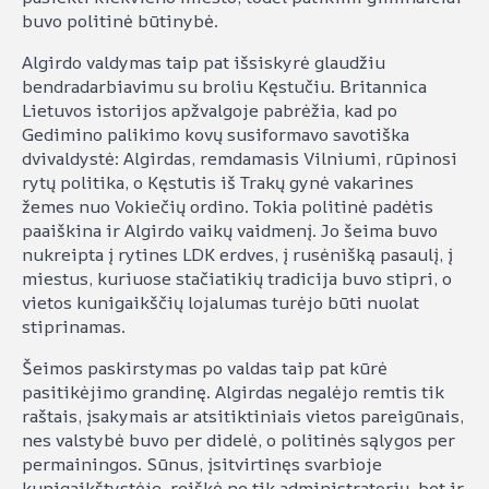
buvo politinė būtinybė.
Algirdo valdymas taip pat išsiskyrė glaudžiu
bendradarbiavimu su broliu Kęstučiu. Britannica
Lietuvos istorijos apžvalgoje pabrėžia, kad po
Gedimino palikimo kovų susiformavo savotiška
dvivaldystė: Algirdas, remdamasis Vilniumi, rūpinosi
rytų politika, o Kęstutis iš Trakų gynė vakarines
žemes nuo Vokiečių ordino. Tokia politinė padėtis
paaiškina ir Algirdo vaikų vaidmenį. Jo šeima buvo
nukreipta į rytines LDK erdves, į rusėnišką pasaulį, į
miestus, kuriuose stačiatikių tradicija buvo stipri, o
vietos kunigaikščių lojalumas turėjo būti nuolat
stiprinamas.
Šeimos paskirstymas po valdas taip pat kūrė
pasitikėjimo grandinę. Algirdas negalėjo remtis tik
raštais, įsakymais ar atsitiktiniais vietos pareigūnais,
nes valstybė buvo per didelė, o politinės sąlygos per
permainingos. Sūnus, įsitvirtinęs svarbioje
kunigaikštystėje, reiškė ne tik administratorių, bet ir