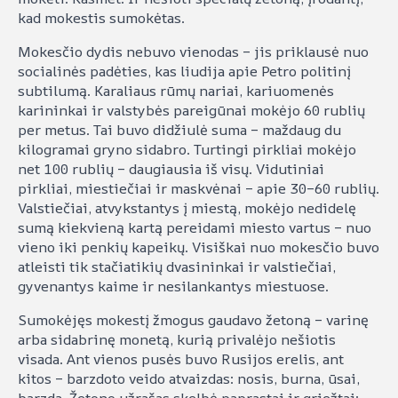
kad mokestis sumokėtas.
Mokesčio dydis nebuvo vienodas – jis priklausė nuo
socialinės padėties, kas liudija apie Petro politinį
subtilumą. Karaliaus rūmų nariai, kariuomenės
karininkai ir valstybės pareigūnai mokėjo 60 rublių
per metus. Tai buvo didžiulė suma – maždaug du
kilogramai gryno sidabro. Turtingi pirkliai mokėjo
net 100 rublių – daugiausia iš visų. Vidutiniai
pirkliai, miestiečiai ir maskvėnai – apie 30–60 rublių.
Valstiečiai, atvykstantys į miestą, mokėjo nedidelę
sumą kiekvieną kartą pereidami miesto vartus – nuo
vieno iki penkių kapeikų. Visiškai nuo mokesčio buvo
atleisti tik stačiatikių dvasininkai ir valstiečiai,
gyvenantys kaime ir nesilankantys miestuose.
Sumokėjęs mokestį žmogus gaudavo žetoną – varinę
arba sidabrinę monetą, kurią privalėjo nešiotis
visada. Ant vienos pusės buvo Rusijos erelis, ant
kitos – barzdoto veido atvaizdas: nosis, burna, ūsai,