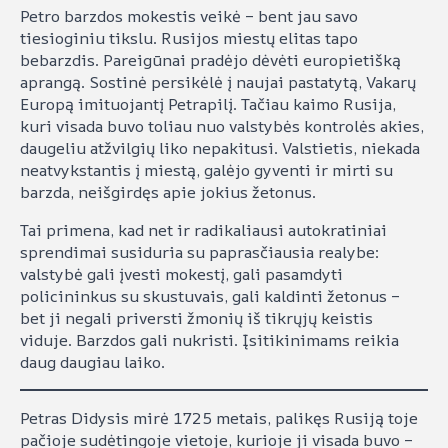
Petro barzdos mokestis veikė – bent jau savo
tiesioginiu tikslu. Rusijos miestų elitas tapo
bebarzdis. Pareigūnai pradėjo dėvėti europietišką
aprangą. Sostinė persikėlė į naujai pastatytą, Vakarų
Europą imituojantį Petrapilį. Tačiau kaimo Rusija,
kuri visada buvo toliau nuo valstybės kontrolės akies,
daugeliu atžvilgių liko nepakitusi. Valstietis, niekada
neatvykstantis į miestą, galėjo gyventi ir mirti su
barzda, neišgirdęs apie jokius žetonus.
Tai primena, kad net ir radikaliausi autokratiniai
sprendimai susiduria su paprasčiausia realybe:
valstybė gali įvesti mokestį, gali pasamdyti
policininkus su skustuvais, gali kaldinti žetonus –
bet ji negali priversti žmonių iš tikrųjų keistis
viduje. Barzdos gali nukristi. Įsitikinimams reikia
daug daugiau laiko.
Petras Didysis mirė 1725 metais, palikęs Rusiją toje
pačioje sudėtingoje vietoje, kurioje ji visada buvo –