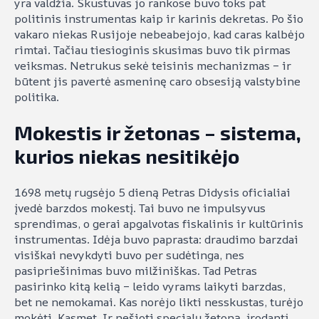
yra valdžia. Skustuvas jo rankose buvo toks pat
politinis instrumentas kaip ir karinis dekretas. Po šio
vakaro niekas Rusijoje nebeabejojo, kad caras kalbėjo
rimtai. Tačiau tiesioginis skusimas buvo tik pirmas
veiksmas. Netrukus sekė teisinis mechanizmas – ir
būtent jis pavertė asmeninę caro obsesiją valstybine
politika.
Mokestis ir žetonas – sistema,
kurios niekas nesitikėjo
1698 metų rugsėjo 5 dieną Petras Didysis oficialiai
įvedė barzdos mokestį. Tai buvo ne impulsyvus
sprendimas, o gerai apgalvotas fiskalinis ir kultūrinis
instrumentas. Idėja buvo paprasta: draudimo barzdai
visiškai nevykdyti buvo per sudėtinga, nes
pasipriešinimas buvo milžiniškas. Tad Petras
pasirinko kitą kelią – leido vyrams laikyti barzdas,
bet ne nemokamai. Kas norėjo likti nesskustas, turėjo
mokėti. Kasmet. Ir nešioti specialų žetoną, įrodantį,