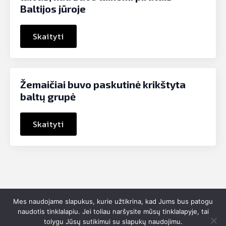
Baltijos jūroje
Skaityti
Žemaičiai buvo paskutinė krikštyta
baltų grupė
Skaityti
Mes naudojame slapukus, kurie užtikrina, kad Jums bus patogu
Susisiek:
info@idomioji-istorija.lt
naudotis tinklalapiu. Jei toliau naršysite mūsų tinklalapyje, tai
tolygu Jūsų sutikimui su slapukų naudojimu.