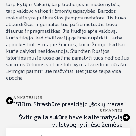
tarp Rytų ir Vakarų, tarp tradicijos ir modernybės,
tarp valdovo valios ir žmonių tapatybės. Barzdos
mokestis yra puikus šios įtampos metafora. Jis buvo
absurdiškas ir genialus tuo pačiu metu. Jis buvo
žiaurus ir pragmatiškas. Jis liudijo apie valdovą,
kuris tikėjo, kad civilizaciją galima nupirkti – arba
apmokestinti – ir apie žmones, kurie žinojo, kad kai
kurie dalykai nesidovanoja. Šiandien Rusijos
istorijos muziejuose galima pamatyti tuos nedidelius
varinius žetonus su barzdoto vyro atvaizdu ir užrašu
„Pinigai paimti”. Jie mažyčiai. Bet juose telpa visa
epocha.
ANKSTESNIS
1518 m. Strasbūre prasidėjo „šokių maras”
SEKANTIS
Švitrigaila sukūrė beveik alternatyvią
valstybę rytinėse žemėse