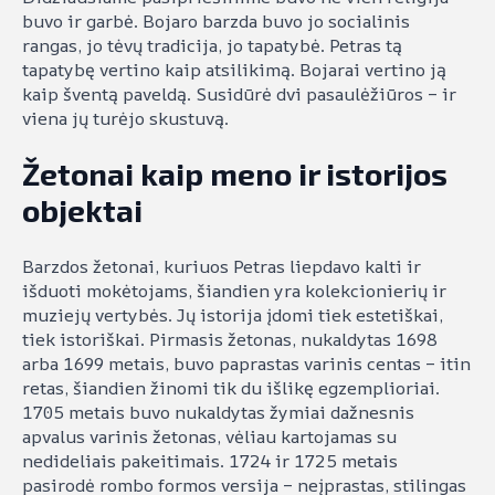
buvo ir garbė. Bojaro barzda buvo jo socialinis
rangas, jo tėvų tradicija, jo tapatybė. Petras tą
tapatybę vertino kaip atsilikimą. Bojarai vertino ją
kaip šventą paveldą. Susidūrė dvi pasaulėžiūros – ir
viena jų turėjo skustuvą.
Žetonai kaip meno ir istorijos
objektai
Barzdos žetonai, kuriuos Petras liepdavo kalti ir
išduoti mokėtojams, šiandien yra kolekcionierių ir
muziejų vertybės. Jų istorija įdomi tiek estetiškai,
tiek istoriškai. Pirmasis žetonas, nukaldytas 1698
arba 1699 metais, buvo paprastas varinis centas – itin
retas, šiandien žinomi tik du išlikę egzemplioriai.
1705 metais buvo nukaldytas žymiai dažnesnis
apvalus varinis žetonas, vėliau kartojamas su
nedideliais pakeitimais. 1724 ir 1725 metais
pasirodė rombo formos versija – neįprastas, stilingas