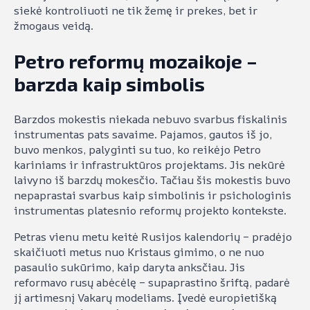
siekė kontroliuoti ne tik žemę ir prekes, bet ir
žmogaus veidą.
Petro reformų mozaikoje –
barzda kaip simbolis
Barzdos mokestis niekada nebuvo svarbus fiskalinis
instrumentas pats savaime. Pajamos, gautos iš jo,
buvo menkos, palyginti su tuo, ko reikėjo Petro
kariniams ir infrastruktūros projektams. Jis nekūrė
laivyno iš barzdų mokesčio. Tačiau šis mokestis buvo
nepaprastai svarbus kaip simbolinis ir psichologinis
instrumentas platesnio reformų projekto kontekste.
Petras vienu metu keitė Rusijos kalendorių – pradėjo
skaičiuoti metus nuo Kristaus gimimo, o ne nuo
pasaulio sukūrimo, kaip daryta anksčiau. Jis
reformavo rusų abėcėlę – supaprastino šriftą, padarė
jį artimesnį Vakarų modeliams. Įvedė europietišką