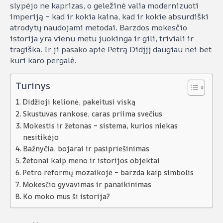
slypėjo ne kaprizas, o geležinė valia modernizuoti
imperiją – kad ir kokia kaina, kad ir kokie absurdiški
atrodytų naudojami metodai. Barzdos mokesčio
istorija yra vienu metu juokinga ir gili, triviali ir
tragiška. Ir ji pasako apie Petrą Didįjį daugiau nei bet
kuri karo pergalė.
Turinys
Didžioji kelionė, pakeitusi viską
Skustuvas rankose, caras priima svečius
Mokestis ir žetonas – sistema, kurios niekas
nesitikėjo
Bažnyčia, bojarai ir pasipriešinimas
Žetonai kaip meno ir istorijos objektai
Petro reformų mozaikoje – barzda kaip simbolis
Mokesčio gyvavimas ir panaikinimas
Ko moko mus ši istorija?