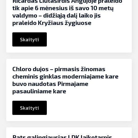
Ričardas Liūtaširdis Anglijoje praleido
tik apie 6 mėnesius iš savo 10 metų
valdymo – didžiąją dalį laiko jis
praleido Kryžiaus žygiuose
Skaityti
Chloro dujos – pirmasis žinomas
cheminis ginklas moderniajame kare
buvo naudotas Pirmajame
pasauliniame kare
Skaityti
Pats galingiausias LDK laikotarpis