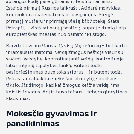
aprangos kodą pareigūnams ir teismo nariams.
Įsteigė pirmąjį Rusijos laikraštį. Atidarė mokyklas,
kur mokoma matematikos ir navigacijos. Steigė
pirmąjį muziejų ir pirmąją viešą biblioteką. Statė
Petrapilį – visiškai naują sostinę, suprojektuotą kaip
europietiškas miestas nuo pamato iki stogo.
Barzda buvo mažiausia iš visų šių reformų – bet kartu
ir labiausiai matoma. Veidą žmogus nešioja visur su
savimi. Valstybė, kontroliuojanti veidą, kontroliuoja
labai intymų tapatybės lauką. Būtent todėl
pasipriešinimas buvo toks stiprus – ir būtent todėl
Petras taip atkakliai siekė šio, atrodytų, smulkaus
tikslo. Jis žinojo, kad kai žmogus keičia veidą, ima
keistis ir vidus. Ar jis buvo teisus – tebėra ginčytinas
klausimas.
Mokesčio gyvavimas ir
panaikinimas