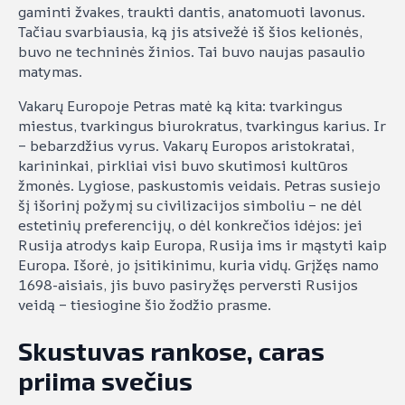
gaminti žvakes, traukti dantis, anatomuoti lavonus.
Tačiau svarbiausia, ką jis atsivežė iš šios kelionės,
buvo ne techninės žinios. Tai buvo naujas pasaulio
matymas.
Vakarų Europoje Petras matė ką kita: tvarkingus
miestus, tvarkingus biurokratus, tvarkingus karius. Ir
– bebarzdžius vyrus. Vakarų Europos aristokratai,
karininkai, pirkliai visi buvo skutimosi kultūros
žmonės. Lygiose, paskustomis veidais. Petras susiejo
šį išorinį požymį su civilizacijos simboliu – ne dėl
estetinių preferencijų, o dėl konkrečios idėjos: jei
Rusija atrodys kaip Europa, Rusija ims ir mąstyti kaip
Europa. Išorė, jo įsitikinimu, kuria vidų. Grįžęs namo
1698-aisiais, jis buvo pasiryžęs perversti Rusijos
veidą – tiesiogine šio žodžio prasme.
Skustuvas rankose, caras
priima svečius