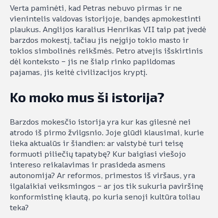
Verta paminėti, kad Petras nebuvo pirmas ir ne
vienintelis valdovas istorijoje, bandęs apmokestinti
plaukus. Anglijos karalius Henrikas VII taip pat įvedė
barzdos mokestį, tačiau jis neįgijo tokio masto ir
tokios simbolinės reikšmės. Petro atvejis išskirtinis
dėl konteksto – jis ne šiaip rinko papildomas
pajamas, jis keitė civilizacijos kryptį.
Ko moko mus ši istorija?
Barzdos mokesčio istorija yra kur kas gilesnė nei
atrodo iš pirmo žvilgsnio. Joje glūdi klausimai, kurie
lieka aktualūs ir šiandien: ar valstybė turi teisę
formuoti piliečių tapatybę? Kur baigiasi viešojo
intereso reikalavimas ir prasideda asmens
autonomija? Ar reformos, primestos iš viršaus, yra
ilgalaikiai veiksmingos – ar jos tik sukuria paviršinę
konformistinę kiautą, po kuria senoji kultūra toliau
teka?