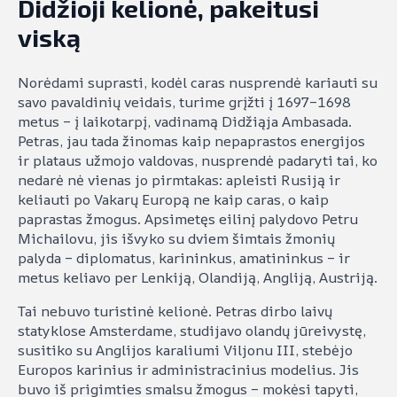
Didžioji kelionė, pakeitusi
viską
Norėdami suprasti, kodėl caras nusprendė kariauti su
savo pavaldinių veidais, turime grįžti į 1697–1698
metus – į laikotarpį, vadinamą Didžiąja Ambasada.
Petras, jau tada žinomas kaip nepaprastos energijos
ir plataus užmojo valdovas, nusprendė padaryti tai, ko
nedarė nė vienas jo pirmtakas: apleisti Rusiją ir
keliauti po Vakarų Europą ne kaip caras, o kaip
paprastas žmogus. Apsimetęs eilinį palydovo Petru
Michailovu, jis išvyko su dviem šimtais žmonių
palyda – diplomatus, karininkus, amatininkus – ir
metus keliavo per Lenkiją, Olandiją, Angliją, Austriją.
Tai nebuvo turistinė kelionė. Petras dirbo laivų
statyklose Amsterdame, studijavo olandų jūreivystę,
susitiko su Anglijos karaliumi Viljonu III, stebėjo
Europos karinius ir administracinius modelius. Jis
buvo iš prigimties smalsu žmogus – mokėsi tapyti,