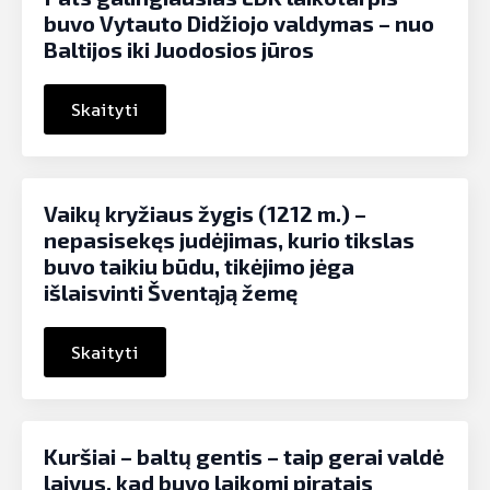
buvo Vytauto Didžiojo valdymas – nuo
Baltijos iki Juodosios jūros
Skaityti
Vaikų kryžiaus žygis (1212 m.) –
nepasisekęs judėjimas, kurio tikslas
buvo taikiu būdu, tikėjimo jėga
išlaisvinti Šventąją žemę
Skaityti
Kuršiai – baltų gentis – taip gerai valdė
laivus, kad buvo laikomi piratais