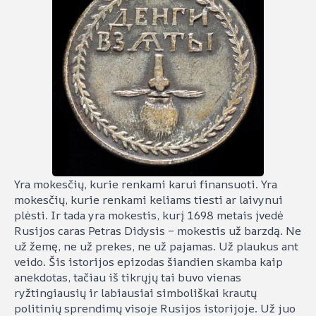
Yra mokesčių, kurie renkami karui finansuoti. Yra
mokesčių, kurie renkami keliams tiesti ar laivynui
plėsti. Ir tada yra mokestis, kurį 1698 metais įvedė
Rusijos caras Petras Didysis – mokestis už barzdą. Ne
už žemę, ne už prekes, ne už pajamas. Už plaukus ant
veido. Šis istorijos epizodas šiandien skamba kaip
anekdotas, tačiau iš tikrųjų tai buvo vienas
ryžtingiausių ir labiausiai simboliškai krautų
politinių sprendimų visoje Rusijos istorijoje. Už juo