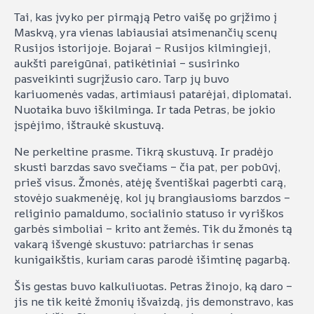
Tai, kas įvyko per pirmąją Petro vaišę po grįžimo į
Maskvą, yra vienas labiausiai atsimenančių scenų
Rusijos istorijoje. Bojarai – Rusijos kilmingieji,
aukšti pareigūnai, patikėtiniai – susirinko
pasveikinti sugrįžusio caro. Tarp jų buvo
kariuomenės vadas, artimiausi patarėjai, diplomatai.
Nuotaika buvo iškilminga. Ir tada Petras, be jokio
įspėjimo, ištraukė skustuvą.
Ne perkeltine prasme. Tikrą skustuvą. Ir pradėjo
skusti barzdas savo svečiams – čia pat, per pobūvį,
prieš visus. Žmonės, atėję šventiškai pagerbti carą,
stovėjo suakmenėję, kol jų brangiausioms barzdos –
religinio pamaldumo, socialinio statuso ir vyriškos
garbės simboliai – krito ant žemės. Tik du žmonės tą
vakarą išvengė skustuvo: patriarchas ir senas
kunigaikštis, kuriam caras parodė išimtinę pagarbą.
Šis gestas buvo kalkuliuotas. Petras žinojo, ką daro –
jis ne tik keitė žmonių išvaizdą, jis demonstravo, kas