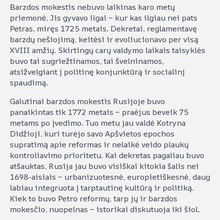
Barzdos mokestis nebuvo laikinas karo metų
priemonė. Jis gyvavo ilgai – kur kas ilgiau nei pats
Petras, miręs 1725 metais. Dekretai, reglamentavę
barzdų nešiojimą, keitėsi ir evoliucionavo per visą
XVIII amžių. Skirtingų carų valdymo laikais taisyklės
buvo tai sugriežtinamos, tai švelninamos,
atsižvelgiant į politinę konjunktūrą ir socialinį
spaudimą.
Galutinai barzdos mokestis Rusijoje buvo
panaikintas tik 1772 metais – praėjus beveik 75
metams po įvedimo. Tuo metu jau valdė Kotryna
Didžioji, kuri turėjo savo Apšvietos epochos
supratimą apie reformas ir nelaikė veido plaukų
kontroliavimo prioritetu. Kai dekretas pagaliau buvo
atšauktas, Rusija jau buvo visiškai kitokia šalis nei
1698-aisiais – urbanizuotesnė, europietiškesnė, daug
labiau integruota į tarptautinę kultūrą ir politiką.
Kiek to buvo Petro reformų, tarp jų ir barzdos
mokesčio, nuopelnas – istorikai diskutuoja iki šiol.