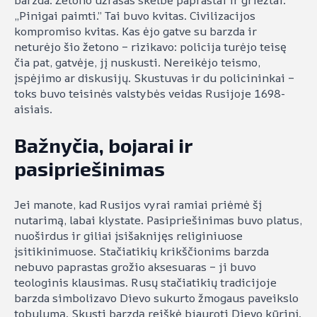
barzda. Žetono užrašas skelbė paprastai ir griežtai:
„Pinigai paimti.” Tai buvo kvitas. Civilizacijos
kompromiso kvitas. Kas ėjo gatve su barzda ir
neturėjo šio žetono – rizikavo: policija turėjo teisę
čia pat, gatvėje, jį nuskusti. Nereikėjo teismo,
įspėjimo ar diskusijų. Skustuvas ir du policininkai –
toks buvo teisinės valstybės veidas Rusijoje 1698-
aisiais.
Bažnyčia, bojarai ir
pasipriešinimas
Jei manote, kad Rusijos vyrai ramiai priėmė šį
nutarimą, labai klystate. Pasipriešinimas buvo platus,
nuoširdus ir giliai įsišaknijęs religiniuose
įsitikinimuose. Stačiatikių krikščionims barzda
nebuvo paprastas grožio aksesuaras – ji buvo
teologinis klausimas. Rusų stačiatikių tradicijoje
barzda simbolizavo Dievo sukurto žmogaus paveikslo
tobulumą. Skusti barzdą reiškė bjauroti Dievo kūrinį.