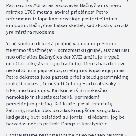
Patriarchas Adrianas, vadovavęs Bažnyčiai iki savo
mirties 1700 metais, atvirai priešinosi Petro
reformoms ir tapo konservatiojo pasipriešinimo
simboliu. Bažnyčios balsai skelbė, kad skustis barzdą
yra mirtina nuodėmė.
Ypač sunkiai dekretą priėmė vadinamieji Senojo
tikėjimo išpažinėjai – schizmatikų grupė, atsidalijusi
nuo oficialios Bažnyčios dar XVII amžiuje ir ypač
griežtai laikęsis senųjų tradicijų. Jiems barzda buvo
ne kultūrinis papročius, o religinis įsipareigojimas.
Petro dekretas juos pastatė prieš skaudų pasirinkimą:
mokėti mokestį ir nešioti žetoną – arba atsisakyti
tikėjimo tradicijos. Kai kurie iš jų mokesčio
nemokėjo ir skustis atsisakė, perimdami
persekiojimų riziką. Kai kurie, pasak istorinių
šaltinių, nuskirptas barzdas kruopščiai saugodavo,
kad galėtų būti palaidoti su jomis – tikėdami, jog be
barzados nebus priimti Dangaus karalystėje.
Didžiausiame pasipriešinime buvo ne vien religija –