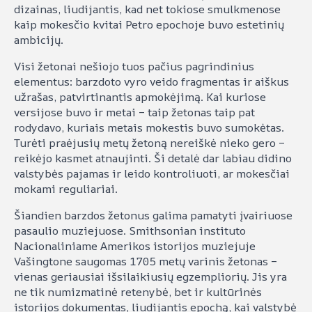
dizainas, liudijantis, kad net tokiose smulkmenose
kaip mokesčio kvitai Petro epochoje buvo estetinių
ambicijų.
Visi žetonai nešiojo tuos pačius pagrindinius
elementus: barzdoto vyro veido fragmentas ir aiškus
užrašas, patvirtinantis apmokėjimą. Kai kuriose
versijose buvo ir metai – taip žetonas taip pat
rodydavo, kuriais metais mokestis buvo sumokėtas.
Turėti praėjusių metų žetoną nereiškė nieko gero –
reikėjo kasmet atnaujinti. Ši detalė dar labiau didino
valstybės pajamas ir leido kontroliuoti, ar mokesčiai
mokami reguliariai.
Šiandien barzdos žetonus galima pamatyti įvairiuose
pasaulio muziejuose. Smithsonian instituto
Nacionaliniame Amerikos istorijos muziejuje
Vašingtone saugomas 1705 metų varinis žetonas –
vienas geriausiai išsilaikiusių egzempliorių. Jis yra
ne tik numizmatinė retenybė, bet ir kultūrinės
istorijos dokumentas, liudijantis epochą, kai valstybė