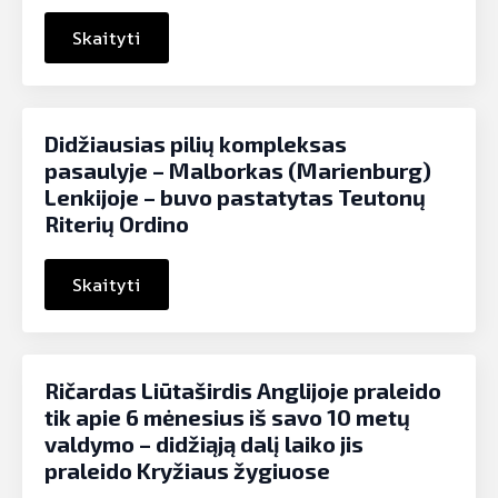
Skaityti
Didžiausias pilių kompleksas
pasaulyje – Malborkas (Marienburg)
Lenkijoje – buvo pastatytas Teutonų
Riterių Ordino
Skaityti
Ričardas Liūtaširdis Anglijoje praleido
tik apie 6 mėnesius iš savo 10 metų
valdymo – didžiąją dalį laiko jis
praleido Kryžiaus žygiuose