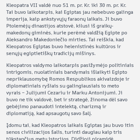
Kleopatra VII valdė nuo 51 m. pr. Kr. iki 30 m. pr. Kr.
Tai buvo laikotarpis, kai Egiptas jau nebebuvo galinga
imperija, kaip ankstyvųjų faraonų laikais. Ji buvo
Ptolemėjų dinastijos atstovė, kilusi iš graikų-
makedonų giminės, kurie perėmė valdžią Egipte po
Aleksandro Makedoniečio mirties. Tai reiškia, kad
Kleopatros Egiptas buvo helenistinės kultūros ir
senųjų egiptietiškų tradicijų mišinys.
Kleopatros valdymo laikotarpis pasižymėjo politiniais
intrigomis, nuolatiniais bandymais išlaikyti Egipto
nepriklausomybę Romos Respublikos akivaizdoje ir
diplomatiniais ryšiais su galingiausiais to meto
vyrais – Julijumi Cezariu ir Marku Antonijumi. Ji
buvo ne tik valdovė, bet ir strategė, žinoma dėl savo
gebėjimo panaudoti intelektą, charizmą ir
diplomatiją, kad apsaugotų savo šalį.
Įdomu tai, kad Kleopatros laikais Egiptas jau buvo itin
senos civilizacijos šalis, turinti daugiau kaip tris
tūkstančius metų istorijos. Didžioji piramidė,