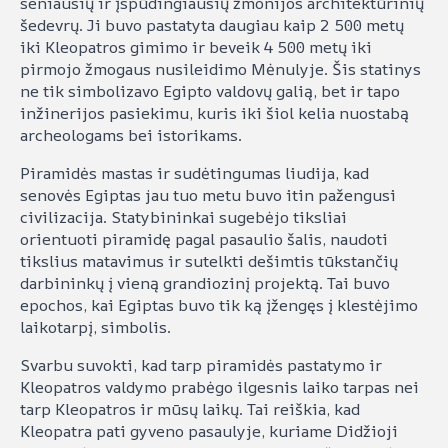
seniausių ir įspūdingiausių žmonijos architektūrinių
šedevrų. Ji buvo pastatyta daugiau kaip 2 500 metų
iki Kleopatros gimimo ir beveik 4 500 metų iki
pirmojo žmogaus nusileidimo Mėnulyje. Šis statinys
ne tik simbolizavo Egipto valdovų galią, bet ir tapo
inžinerijos pasiekimu, kuris iki šiol kelia nuostabą
archeologams bei istorikams.
Piramidės mastas ir sudėtingumas liudija, kad
senovės Egiptas jau tuo metu buvo itin pažengusi
civilizacija. Statybininkai sugebėjo tiksliai
orientuoti piramidę pagal pasaulio šalis, naudoti
tikslius matavimus ir sutelkti dešimtis tūkstančių
darbininkų į vieną grandiozinį projektą. Tai buvo
epochos, kai Egiptas buvo tik ką įžengęs į klestėjimo
laikotarpį, simbolis.
Svarbu suvokti, kad tarp piramidės pastatymo ir
Kleopatros valdymo prabėgo ilgesnis laiko tarpas nei
tarp Kleopatros ir mūsų laikų. Tai reiškia, kad
Kleopatra pati gyveno pasaulyje, kuriame Didžioji