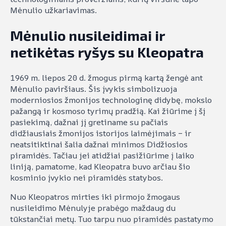
Mėnulio užkariavimas.
Mėnulio nusileidimai ir
netikėtas ryšys su Kleopatra
1969 m. liepos 20 d. žmogus pirmą kartą žengė ant
Mėnulio paviršiaus. Šis įvykis simbolizuoja
moderniosios žmonijos technologinę didybę, mokslo
pažangą ir kosmoso tyrimų pradžią. Kai žiūrime į šį
pasiekimą, dažnai jį gretiname su pačiais
didžiausiais žmonijos istorijos laimėjimais – ir
neatsitiktinai šalia dažnai minimos Didžiosios
piramidės. Tačiau jei atidžiai pasižiūrime į laiko
liniją, pamatome, kad Kleopatra buvo arčiau šio
kosminio įvykio nei piramidės statybos.
Nuo Kleopatros mirties iki pirmojo žmogaus
nusileidimo Mėnulyje prabėgo maždaug du
tūkstančiai metų. Tuo tarpu nuo piramidės pastatymo