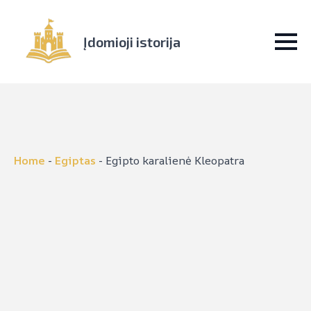
Įdomioji istorija
Home
-
Egiptas
-
Egipto karalienė Kleopatra