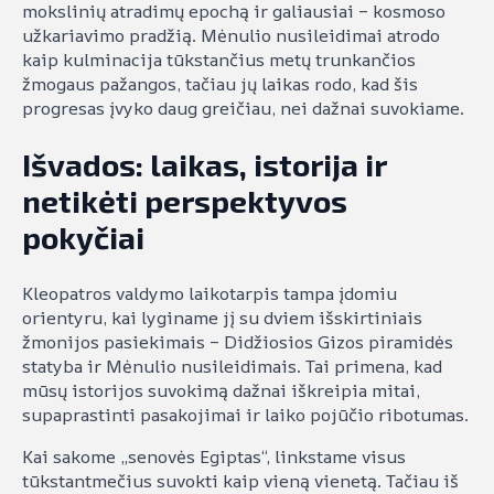
mokslinių atradimų epochą ir galiausiai – kosmoso
užkariavimo pradžią. Mėnulio nusileidimai atrodo
kaip kulminacija tūkstančius metų trunkančios
žmogaus pažangos, tačiau jų laikas rodo, kad šis
progresas įvyko daug greičiau, nei dažnai suvokiame.
Išvados: laikas, istorija ir
netikėti perspektyvos
pokyčiai
Kleopatros valdymo laikotarpis tampa įdomiu
orientyru, kai lyginame jį su dviem išskirtiniais
žmonijos pasiekimais – Didžiosios Gizos piramidės
statyba ir Mėnulio nusileidimais. Tai primena, kad
mūsų istorijos suvokimą dažnai iškreipia mitai,
supaprastinti pasakojimai ir laiko pojūčio ribotumas.
Kai sakome „senovės Egiptas“, linkstame visus
tūkstantmečius suvokti kaip vieną vienetą. Tačiau iš