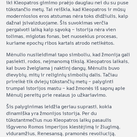
iki Kleopatros gimimo praėjo daugiau nei du su puse
tūkstančio metų. Tai reiškia, kad Kleopatros ir mūsų
moderniosios eros atstumas nėra toks didžiulis, kaip
dažnai įsivaizduojame. Šis suvokimas verčia
pergalvoti laiką kaip sąvoką – istorija nėra vien
tolimas, miglotas fonas, bet nuoseklus procesas,
kuriame epochų ribos kartais atrodo netikėtos.
Mėnulio nusileidimai tapo simboliu, kad žmonija gali
pasiekti, rodos, neįmanomą tikslą. Kleopatros laikais,
kai buvo žvelgiama į naktinį dangų, Mėnulis buvo
dievybių, mitų ir religinių simbolių dalis. Tačiau
prireikė tik dviejų tūkstančių metų – palyginti
trumpai istorijos mastu – kad žmonės iš sapnų apie
Mėnulį pereitų prie realaus jo užkariavimo.
Šis palyginimas leidžia geriau suprasti, kokia
dinamiška yra žmonijos istorija. Per du
tūkstantmečius nuo Kleopatros laikų pasaulis
išgyveno Romos imperijos klestėjimą ir žlugimą,
viduramžius, Renesansą, pramonės revoliuciją,