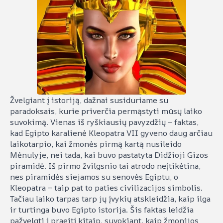
Žvelgiant į istoriją, dažnai susiduriame su
paradoksais, kurie priverčia permąstyti mūsų laiko
suvokimą. Vienas iš ryškiausių pavyzdžių – faktas,
kad Egipto karalienė Kleopatra VII gyveno daug arčiau
laikotarpio, kai žmonės pirmą kartą nusileido
Mėnulyje, nei tada, kai buvo pastatyta Didžioji Gizos
piramidė. Iš pirmo žvilgsnio tai atrodo neįtikėtina,
nes piramidės siejamos su senovės Egiptu, o
Kleopatra – taip pat to paties civilizacijos simbolis.
Tačiau laiko tarpas tarp jų įvykių atskleidžia, kaip ilga
ir turtinga buvo Egipto istorija. Šis faktas leidžia
pažvelgti į praeitį kitaip, suvokiant, kaip žmonijos