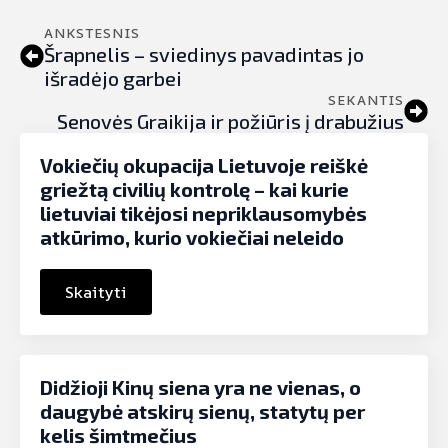
ANKSTESNIS
Šrapnelis – sviedinys pavadintas jo
išradėjo garbei
SEKANTIS
Senovės Graikija ir požiūris į drabužius
Vokiečių okupacija Lietuvoje reiškė
griežtą civilių kontrolę – kai kurie
lietuviai tikėjosi nepriklausomybės
atkūrimo, kurio vokiečiai neleido
Skaityti
Didžioji Kinų siena yra ne vienas, o
daugybė atskirų sienų, statytų per
kelis šimtmečius