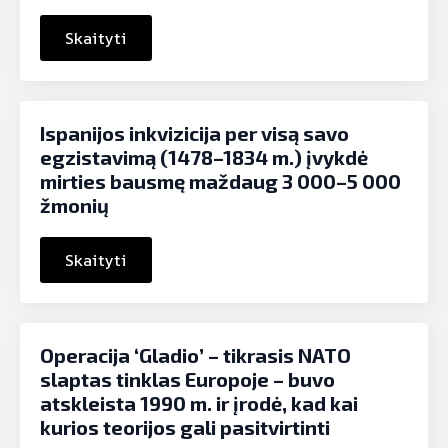
Skaityti
Ispanijos inkvizicija per visą savo
egzistavimą (1478–1834 m.) įvykdė
mirties bausmę maždaug 3 000–5 000
žmonių
Skaityti
Operacija ‘Gladio’ – tikrasis NATO
slaptas tinklas Europoje – buvo
atskleista 1990 m. ir įrodė, kad kai
kurios teorijos gali pasitvirtinti