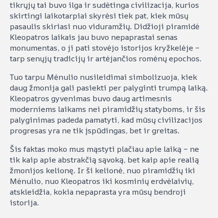
tikrųjų tai buvo ilga ir sudėtinga civilizacija, kurios
skirtingi laikotarpiai skyrėsi tiek pat, kiek mūsų
pasaulis skiriasi nuo viduramžių. Didžioji piramidė
Kleopatros laikais jau buvo nepaprastai senas
monumentas, o ji pati stovėjo istorijos kryžkelėje –
tarp senųjų tradicijų ir artėjančios romėnų epochos.
Tuo tarpu Mėnulio nusileidimai simbolizuoja, kiek
daug žmonija gali pasiekti per palyginti trumpą laiką.
Kleopatros gyvenimas buvo daug artimesnis
moderniems laikams nei piramidžių statyboms, ir šis
palyginimas padeda pamatyti, kad mūsų civilizacijos
progresas yra ne tik įspūdingas, bet ir greitas.
Šis faktas moko mus mąstyti plačiau apie laiką – ne
tik kaip apie abstrakčią sąvoką, bet kaip apie realią
žmonijos kelionę. Ir ši kelionė, nuo piramidžių iki
Mėnulio, nuo Kleopatros iki kosminių erdvėlaivių,
atskleidžia, kokia nepaprasta yra mūsų bendroji
istorija.