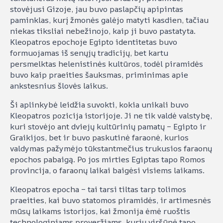
stovėjusi Gizoje, jau buvo paslapčių apipintas
paminklas, kurį žmonės galėjo matyti kasdien, tačiau
niekas tiksliai nebežinojo, kaip ji buvo pastatyta.
Kleopatros epochoje Egipto identitetas buvo
formuojamas iš senųjų tradicijų, bet kartu
persmelktas helenistinės kultūros, todėl piramidės
buvo kaip praeities šauksmas, priminimas apie
ankstesnius šlovės laikus.
Ši aplinkybė leidžia suvokti, kokia unikali buvo
Kleopatros pozicija istorijoje. Ji ne tik valdė valstybę,
kuri stovėjo ant dviejų kultūrinių pamatų – Egipto ir
Graikijos, bet ir buvo paskutinė faraonė, kurios
valdymas pažymėjo tūkstantmečius trukusios faraonų
epochos pabaigą. Po jos mirties Egiptas tapo Romos
provincija, o faraonų laikai baigėsi visiems laikams.
Kleopatros epocha – tai tarsi tiltas tarp tolimos
praeities, kai buvo statomos piramidės, ir artimesnės
mūsų laikams istorijos, kai žmonija ėmė ruoštis
technologiniams proveržiams, kurių viršūnė tapo