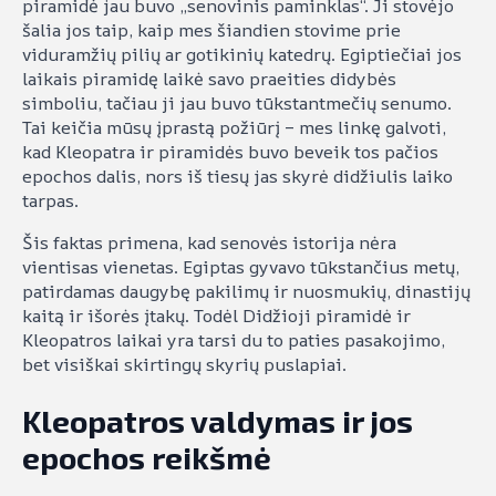
piramidė jau buvo „senovinis paminklas“. Ji stovėjo
šalia jos taip, kaip mes šiandien stovime prie
viduramžių pilių ar gotikinių katedrų. Egiptiečiai jos
laikais piramidę laikė savo praeities didybės
simboliu, tačiau ji jau buvo tūkstantmečių senumo.
Tai keičia mūsų įprastą požiūrį – mes linkę galvoti,
kad Kleopatra ir piramidės buvo beveik tos pačios
epochos dalis, nors iš tiesų jas skyrė didžiulis laiko
tarpas.
Šis faktas primena, kad senovės istorija nėra
vientisas vienetas. Egiptas gyvavo tūkstančius metų,
patirdamas daugybę pakilimų ir nuosmukių, dinastijų
kaitą ir išorės įtakų. Todėl Didžioji piramidė ir
Kleopatros laikai yra tarsi du to paties pasakojimo,
bet visiškai skirtingų skyrių puslapiai.
Kleopatros valdymas ir jos
epochos reikšmė