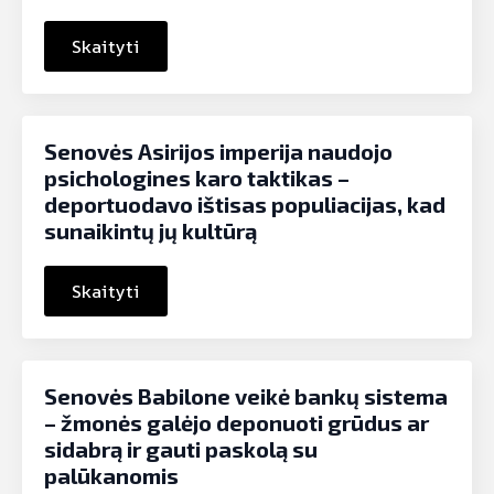
Skaityti
Senovės Asirijos imperija naudojo
psichologines karo taktikas –
deportuodavo ištisas populiacijas, kad
sunaikintų jų kultūrą
Skaityti
Senovės Babilone veikė bankų sistema
– žmonės galėjo deponuoti grūdus ar
sidabrą ir gauti paskolą su
palūkanomis