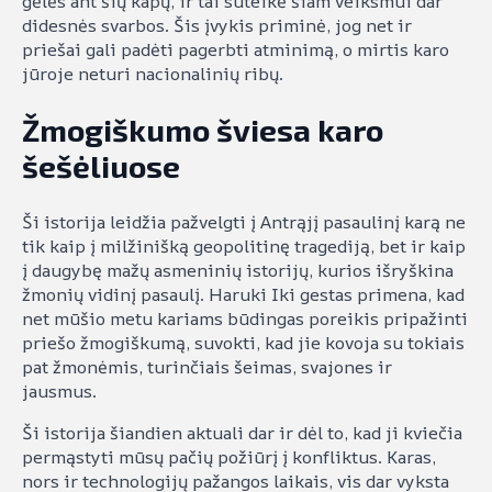
gėlės ant šių kapų, ir tai suteikė šiam veiksmui dar
didesnės svarbos. Šis įvykis priminė, jog net ir
priešai gali padėti pagerbti atminimą, o mirtis karo
jūroje neturi nacionalinių ribų.
Žmogiškumo šviesa karo
šešėliuose
Ši istorija leidžia pažvelgti į Antrąjį pasaulinį karą ne
tik kaip į milžinišką geopolitinę tragediją, bet ir kaip
į daugybę mažų asmeninių istorijų, kurios išryškina
žmonių vidinį pasaulį. Haruki Iki gestas primena, kad
net mūšio metu kariams būdingas poreikis pripažinti
priešo žmogiškumą, suvokti, kad jie kovoja su tokiais
pat žmonėmis, turinčiais šeimas, svajones ir
jausmus.
Ši istorija šiandien aktuali dar ir dėl to, kad ji kviečia
permąstyti mūsų pačių požiūrį į konfliktus. Karas,
nors ir technologijų pažangos laikais, vis dar vyksta