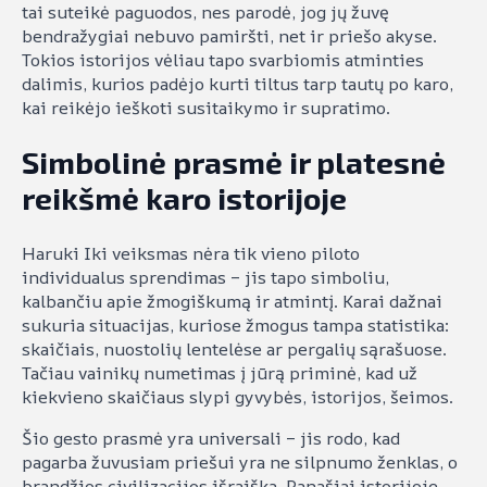
tai suteikė paguodos, nes parodė, jog jų žuvę
bendražygiai nebuvo pamiršti, net ir priešo akyse.
Tokios istorijos vėliau tapo svarbiomis atminties
dalimis, kurios padėjo kurti tiltus tarp tautų po karo,
kai reikėjo ieškoti susitaikymo ir supratimo.
Simbolinė prasmė ir platesnė
reikšmė karo istorijoje
Haruki Iki veiksmas nėra tik vieno piloto
individualus sprendimas – jis tapo simboliu,
kalbančiu apie žmogiškumą ir atmintį. Karai dažnai
sukuria situacijas, kuriose žmogus tampa statistika:
skaičiais, nuostolių lentelėse ar pergalių sąrašuose.
Tačiau vainikų numetimas į jūrą priminė, kad už
kiekvieno skaičiaus slypi gyvybės, istorijos, šeimos.
Šio gesto prasmė yra universali – jis rodo, kad
pagarba žuvusiam priešui yra ne silpnumo ženklas, o
brandžios civilizacijos išraiška. Panašiai istorijoje