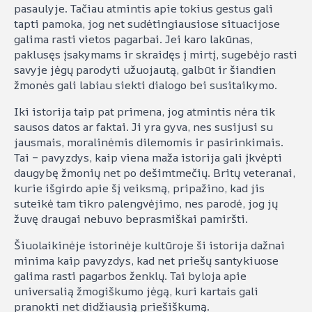
pasaulyje. Tačiau atmintis apie tokius gestus gali
tapti pamoka, jog net sudėtingiausiose situacijose
galima rasti vietos pagarbai. Jei karo lakūnas,
paklusęs įsakymams ir skraidęs į mirtį, sugebėjo rasti
savyje jėgų parodyti užuojautą, galbūt ir šiandien
žmonės gali labiau siekti dialogo bei susitaikymo.
Iki istorija taip pat primena, jog atmintis nėra tik
sausos datos ar faktai. Ji yra gyva, nes susijusi su
jausmais, moralinėmis dilemomis ir pasirinkimais.
Tai – pavyzdys, kaip viena maža istorija gali įkvėpti
daugybę žmonių net po dešimtmečių. Britų veteranai,
kurie išgirdo apie šį veiksmą, pripažino, kad jis
suteikė tam tikro palengvėjimo, nes parodė, jog jų
žuvę draugai nebuvo beprasmiškai pamiršti.
Šiuolaikinėje istorinėje kultūroje ši istorija dažnai
minima kaip pavyzdys, kad net priešų santykiuose
galima rasti pagarbos ženklų. Tai byloja apie
universalią žmogiškumo jėgą, kuri kartais gali
pranokti net didžiausią priešiškumą.