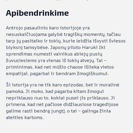
Apibendrinkime
Antrojo pasaulinio karo istorijoje yra
nesuskaičiuojama galybė tragiškų momentų, tačiau
tarp jų pasitaiko ir tokių, kurie leidžia išvysti šviesos
blyksnį tamsybėse. Japonų piloto Haruki Iki
sprendimas numesti vainikus abiejų pusių
žuvusiesiems yra vienas iš tokių atvejų. Tai –
priminimas, kad net mūšio chaose išlieka vietos
empatijai, pagarbai ir bendram žmogiškumui.
Ši istorija yra ne tik karo epizodas, bet ir moralinė
pamoka. Ji moko, kad pagarba kitam žmogui
nepriklauso nuo to, kokiai pusei jis priklauso. Ji
primena, kad net pačiose didžiausiose tragedijose
galime rasti bendrą jungtį, o tai – galinga žinia
ateities kartoms.