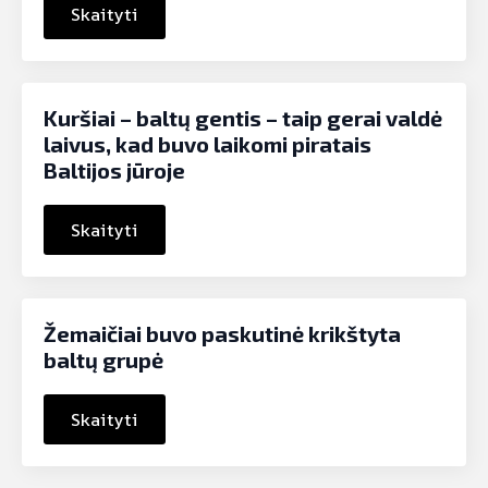
Skaityti
Kuršiai – baltų gentis – taip gerai valdė
laivus, kad buvo laikomi piratais
Baltijos jūroje
Skaityti
Žemaičiai buvo paskutinė krikštyta
baltų grupė
Skaityti