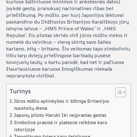
kuriose šaltiniuose minimos ir ankstesnės datos)
įvykdė gestą, pranokusį nacionalines ribas bei
priešiškumą. Po mūšio, per kurį Japonijos lėktuvai
paskandino du Didžiosios Britanijos Karališkojo jūrų
laivyno laivus – „HMS Prince of Wales“ ir „HMS
Repulse“, šis pilotas skrido virš jūros mūšio vietos ir
numetė du vainikus – vieną skirtą savo šalies
kariams, kitą – britams. Šis veiksmas tapo simboliniu
tiltu tarp dviejų priešingose barikadų pusėse
kovojusių tautų, o kartu parodė, kad net ir pačiuose
žiauriausiuose karuose žmogiškumas niekada
nepranyksta visiškai.
Turinys
Jūros mūšio aplinkybės ir žūtinga Britanijos
nuostolių diena
Japonų piloto Haruki Iki neįprastas gestas
Simbolinė prasmė ir platesnė reikšmė karo
istorijoje
Žmogiškumo šviesa karo šešėliuose