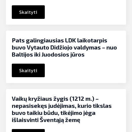
Skaityti
Pats galingiausias LDK laikotarpis
buvo Vytauto Didžiojo valdymas – nuo
Baltijos iki Juodosios jūros
Skaityti
Vaikų kryžiaus žygis (1212 m.) –
nepasisekęs judėjimas, kurio tikslas
buvo taikiu būdu, tikėjimo jėga
išlaisvinti Šventąją žemę