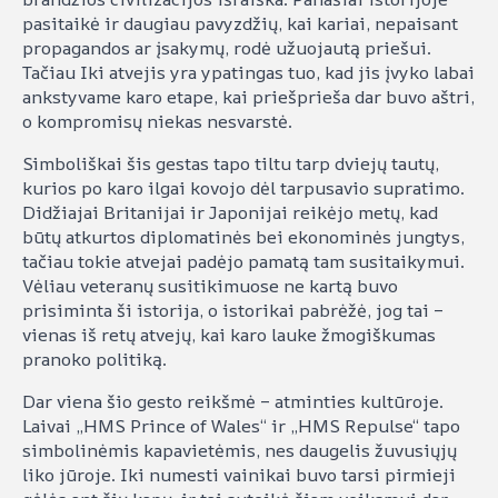
pasitaikė ir daugiau pavyzdžių, kai kariai, nepaisant
propagandos ar įsakymų, rodė užuojautą priešui.
Tačiau Iki atvejis yra ypatingas tuo, kad jis įvyko labai
ankstyvame karo etape, kai priešprieša dar buvo aštri,
o kompromisų niekas nesvarstė.
Simboliškai šis gestas tapo tiltu tarp dviejų tautų,
kurios po karo ilgai kovojo dėl tarpusavio supratimo.
Didžiajai Britanijai ir Japonijai reikėjo metų, kad
būtų atkurtos diplomatinės bei ekonominės jungtys,
tačiau tokie atvejai padėjo pamatą tam susitaikymui.
Vėliau veteranų susitikimuose ne kartą buvo
prisiminta ši istorija, o istorikai pabrėžė, jog tai –
vienas iš retų atvejų, kai karo lauke žmogiškumas
pranoko politiką.
Dar viena šio gesto reikšmė – atminties kultūroje.
Laivai „HMS Prince of Wales“ ir „HMS Repulse“ tapo
simbolinėmis kapavietėmis, nes daugelis žuvusiųjų
liko jūroje. Iki numesti vainikai buvo tarsi pirmieji