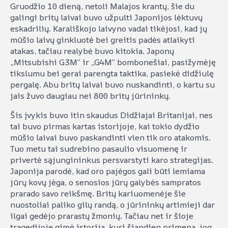
Gruodžio 10 dieną, netoli Malajos krantų, šie du
galingi britų laivai buvo užpulti Japonijos lėktuvų
eskadrilių. Karališkojo laivyno vadai tikėjosi, kad jų
mūšio laivų ginkluotė bei greitis padės atlaikyti
atakas, tačiau realybė buvo kitokia. Japonų
„Mitsubishi G3M“ ir „G4M“ bombonešiai, pasižymėję
tikslumu bei gerai parengta taktika, pasiekė didžiulę
pergalę. Abu britų laivai buvo nuskandinti, o kartu su
jais žuvo daugiau nei 800 britų jūrininkų.
Šis įvykis buvo itin skaudus Didžiajai Britanijai, nes
tai buvo pirmas kartas istorijoje, kai tokio dydžio
mūšio laivai buvo paskandinti vien tik oro atakomis.
Tuo metu tai sudrebino pasaulio visuomenę ir
privertė sąjungininkus persvarstyti karo strategijas.
Japonija parodė, kad oro pajėgos gali būti lemiama
jūrų kovų jėga, o senosios jūrų galybės sampratos
prarado savo reikšmę. Britų kariuomenėje šie
nuostoliai paliko gilų randą, o jūrininkų artimieji dar
ilgai gedėjo prarastų žmonių. Tačiau net ir šioje
tragedijoje gimė istorija, kuri šiandien primena, jog