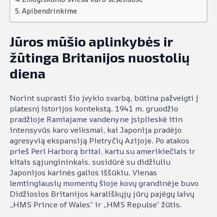
Apibendrinkime
Jūros mūšio aplinkybės ir
žūtinga Britanijos nuostolių
diena
Norint suprasti šio įvykio svarbą, būtina pažvelgti į
platesnį istorijos kontekstą. 1941 m. gruodžio
pradžioje Ramiajame vandenyne įsiplieskė itin
intensyvūs karo veiksmai, kai Japonija pradėjo
agresyvią ekspansiją Pietryčių Azijoje. Po atakos
prieš Perl Harborą britai, kartu su amerikiečiais ir
kitais sąjungininkais, susidūrė su didžiuliu
Japonijos karinės galios iššūkiu. Vienas
lemtingiausių momentų šioje kovų grandinėje buvo
Didžiosios Britanijos karališkųjų jūrų pajėgų laivų
„HMS Prince of Wales“ ir „HMS Repulse“ žūtis.