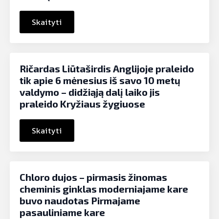
Skaityti
Ričardas Liūtaširdis Anglijoje praleido
tik apie 6 mėnesius iš savo 10 metų
valdymo – didžiąją dalį laiko jis
praleido Kryžiaus žygiuose
Skaityti
Chloro dujos – pirmasis žinomas
cheminis ginklas moderniajame kare
buvo naudotas Pirmajame
pasauliniame kare