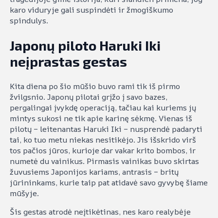
karo viduryje gali suspindėti ir žmogiškumo
spindulys.
Japonų piloto Haruki Iki
neįprastas gestas
Kita diena po šio mūšio buvo rami tik iš pirmo
žvilgsnio. Japonų pilotai grįžo į savo bazes,
pergalingai įvykdę operaciją, tačiau kai kuriems jų
mintys sukosi ne tik apie karinę sėkmę. Vienas iš
pilotų – leitenantas Haruki Iki – nusprendė padaryti
tai, ko tuo metu niekas nesitikėjo. Jis išskrido virš
tos pačios jūros, kurioje dar vakar krito bombos, ir
numetė du vainikus. Pirmasis vainikas buvo skirtas
žuvusiems Japonijos kariams, antrasis – britų
jūrininkams, kurie taip pat atidavė savo gyvybę šiame
mūšyje.
Šis gestas atrodė neįtikėtinas, nes karo realybėje