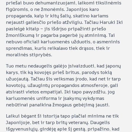
priešai buvo dehumanizuojami, laikomi tikslinėmis
figūromis, o ne žmonėmis. Japonijos karo
propaganda, kaip ir kitų šalių, skatino kariams
nejausti gailesčio priešo atžvilgiu. Tačiau Haruki Iki
pasielgė kitaip – jis išdrįso pripažinti priešo
žmoniškumą ir pagarba pagerbė jų atminimą. Tai
nebuvo oficiali kariuomenės užduotis, o asmeninis
sprendimas, kuris reikalavo tiek drąsos, tiek ir
moralinės stiprybės.
Tuo metu nedaugelis galėjo įsivaizduoti, kad japonų
karys, tik ką kovojęs prieš britus, parodys tokią
užuojautą. Tačiau šis veiksmas įrodo, kad net ir tarp
kovotojų, užaugintų propagandos atmosferoje, gali
atsirasti vietos empatijai. Iki tapo pavyzdžiu, jog
kariuomenės uniforma ir įsakymų vykdymas
nebūtinai panaikina žmogaus gebėjimą jausti.
Laikui bėgant ši istorija tapo plačiai minima ne tik
Japonijoje, bet ir tarp britų veteranų. Daugelis
išgyvenusiųjų, girdėję apie šį gestą, pripažino, kad