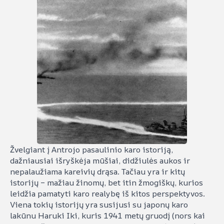
Žvelgiant į Antrojo pasaulinio karo istoriją,
dažniausiai išryškėja mūšiai, didžiulės aukos ir
nepalaužiama kareivių drąsa. Tačiau yra ir kitų
istorijų – mažiau žinomų, bet itin žmogiškų, kurios
leidžia pamatyti karo realybę iš kitos perspektyvos.
Viena tokių istorijų yra susijusi su japonų karo
lakūnu Haruki Iki, kuris 1941 metų gruodį (nors kai