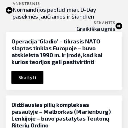
ANKSTESNIS
Normandijos paplūdimiai. D-Day
pasėkmės jaučiamos ir šiandien
SEKANTIS
Graikiška ugnis
Operacija ‘Gladio’ – tikrasis NATO
slaptas tinklas Europoje – buvo
atskleista 1990 m. ir įrodė, kad kai
kurios teorijos gali pasitvirtinti
Skaityti
Didžiausias pilių kompleksas
pasaulyje – Malborkas (Marienburg)
Lenkijoje – buvo pastatytas Teutonų
Riterių Ordino