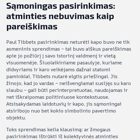
Sąmoningas pasirinkimas:
atminties nebuvimas kaip
pareiškimas
Paul Tibbets pasirinkimas neturėti kapo buvo ne tik
asmeninis sprendimas – tai buvo aiškus pareiškimas
apie jo požiūrį į savo istorinį vaidmenį ir vietą
visuomenėje. Šiuolaikiniame pasaulyje, kuriame
didvyriams ir karo veikėjams dažnai statomi
paminklai, Tibbets nutarė elgtis priešingai. Jis
žinojo, kad jo vardas – neišvengiamai susijęs su karo
siaubu – gali būti perinterpretuotas, naudojamas ir
net iškraipomas politiniuose kontekstuose.
Atsisakydamas laidotuvių ir kapo, jis sąmoningai
atsiribojo nuo bet kokio simbolinio pavertimo
objektu.
Toks sprendimas kelia klausimą: ar žmogaus
pasirinkimas ištrūkti iš kolektyvinės atminties