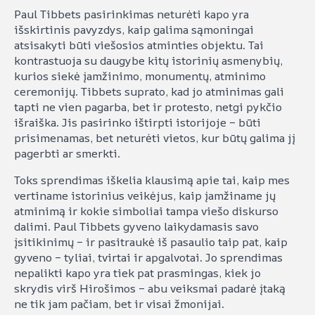
Paul Tibbets pasirinkimas neturėti kapo yra
išskirtinis pavyzdys, kaip galima sąmoningai
atsisakyti būti viešosios atminties objektu. Tai
kontrastuoja su daugybe kitų istorinių asmenybių,
kurios siekė įamžinimo, monumentų, atminimo
ceremonijų. Tibbets suprato, kad jo atminimas gali
tapti ne vien pagarba, bet ir protesto, netgi pykčio
išraiška. Jis pasirinko ištirpti istorijoje – būti
prisimenamas, bet neturėti vietos, kur būtų galima jį
pagerbti ar smerkti.
Toks sprendimas iškelia klausimą apie tai, kaip mes
vertiname istorinius veikėjus, kaip įamžiname jų
atminimą ir kokie simboliai tampa viešo diskurso
dalimi. Paul Tibbets gyveno laikydamasis savo
įsitikinimų – ir pasitraukė iš pasaulio taip pat, kaip
gyveno – tyliai, tvirtai ir apgalvotai. Jo sprendimas
nepalikti kapo yra tiek pat prasmingas, kiek jo
skrydis virš Hirošimos – abu veiksmai padarė įtaką
ne tik jam pačiam, bet ir visai žmonijai.