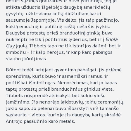
neturi sąžinės graužaties ir buvo įsitikinęs, jog jo
atlikta užduotis išgelbėjo daugybę amerikiečių
gyvybių, užkirsdama kelią didžiuliam karui
sausumoje Japonijoje. Vis dėlto, jis taip pat žinojo,
kokią emocinę ir politinę naštą neša šis įvykis.
Daugybė protestų prieš branduolinį ginklą buvo
nukreipti ne tik į politinius lyderius, bet ir į
Enola
Gay
įgulą. Tibbets tapo ne tik istorijos dalimi, bet ir
simboliu – ir kaip herojus, ir kaip karo pabaigos
siaubo įkūnijimas.
Būtent todėl, artėjant gyvenimo pabaigai, jis priėmė
sprendimą, kuris buvo ir asmeniškai ramus, ir
politiškai išmintingas. Nenorėdamas, kad jo kapas
taptų protestų prieš branduolinius ginklus vieta,
Tibbets nusprendė atsisakyti bet kokio viešo
įamžinimo. Jis nenorėjo laidotuvių, jokių ceremonijų,
jokio kapo. Jo pelenai buvo išbarstyti virš Lamanšo
sąsiaurio – vietos, kurioje jis daugybę kartų skraidė
Antrojo pasaulinio karo metais.