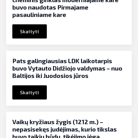
buvo naudotas Pirmajame
pasauliniame kare
Skaityti
Pats galingiausias LDK laikotarpis
buvo Vytauto Didžiojo valdymas – nuo
Baltijos iki Juodosios jūros
Skaityti
Vaikų kryžiaus žygis (1212 m.) –
nepasisekęs judėjimas, kurio tikslas
buvo taikiu būdu, tikėjimo jėga