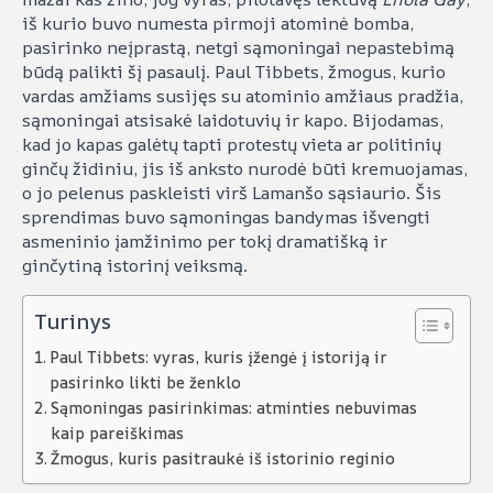
iš kurio buvo numesta pirmoji atominė bomba,
pasirinko neįprastą, netgi sąmoningai nepastebimą
būdą palikti šį pasaulį. Paul Tibbets, žmogus, kurio
vardas amžiams susijęs su atominio amžiaus pradžia,
sąmoningai atsisakė laidotuvių ir kapo. Bijodamas,
kad jo kapas galėtų tapti protestų vieta ar politinių
ginčų židiniu, jis iš anksto nurodė būti kremuojamas,
o jo pelenus paskleisti virš Lamanšo sąsiaurio. Šis
sprendimas buvo sąmoningas bandymas išvengti
asmeninio įamžinimo per tokį dramatišką ir
ginčytiną istorinį veiksmą.
Turinys
Paul Tibbets: vyras, kuris įžengė į istoriją ir
pasirinko likti be ženklo
Sąmoningas pasirinkimas: atminties nebuvimas
kaip pareiškimas
Žmogus, kuris pasitraukė iš istorinio reginio