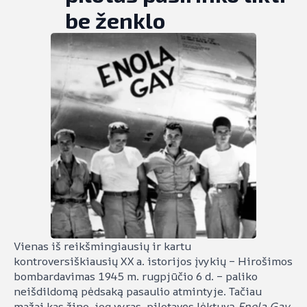
be ženklo
Vienas iš reikšmingiausių ir kartu
kontroversiškiausių XX a. istorijos įvykių – Hirošimos
bombardavimas 1945 m. rugpjūčio 6 d. – paliko
neišdildomą pėdsaką pasaulio atmintyje. Tačiau
mažai kas žino, jog vyras, pilotavęs lėktuvą
Enola Gay
,