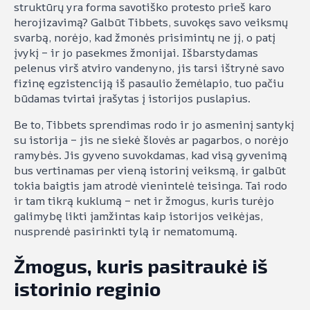
struktūrų yra forma savotiško protesto prieš karo
herojizavimą? Galbūt Tibbets, suvokęs savo veiksmų
svarbą, norėjo, kad žmonės prisimintų ne jį, o patį
įvykį – ir jo pasekmes žmonijai. Išbarstydamas
pelenus virš atviro vandenyno, jis tarsi ištrynė savo
fizinę egzistenciją iš pasaulio žemėlapio, tuo pačiu
būdamas tvirtai įrašytas į istorijos puslapius.
Be to, Tibbets sprendimas rodo ir jo asmeninį santykį
su istorija – jis ne siekė šlovės ar pagarbos, o norėjo
ramybės. Jis gyveno suvokdamas, kad visą gyvenimą
bus vertinamas per vieną istorinį veiksmą, ir galbūt
tokia baigtis jam atrodė vienintelė teisinga. Tai rodo
ir tam tikrą kuklumą – net ir žmogus, kuris turėjo
galimybę likti įamžintas kaip istorijos veikėjas,
nusprendė pasirinkti tylą ir nematomumą.
Žmogus, kuris pasitraukė iš
istorinio reginio