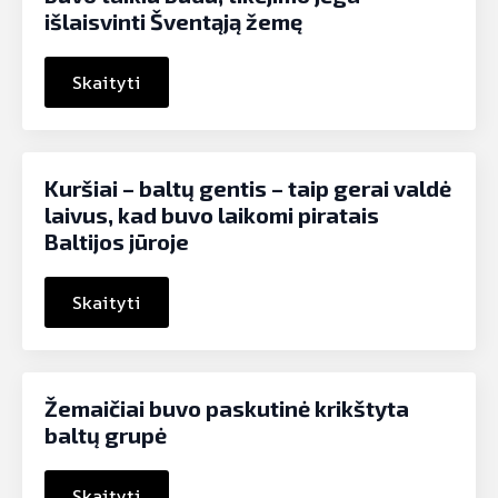
išlaisvinti Šventąją žemę
Skaityti
Kuršiai – baltų gentis – taip gerai valdė
laivus, kad buvo laikomi piratais
Baltijos jūroje
Skaityti
Žemaičiai buvo paskutinė krikštyta
baltų grupė
Skaityti