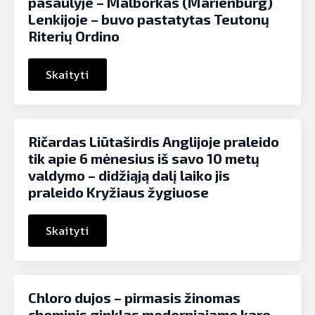
pasaulyje – Malborkas (Marienburg)
Lenkijoje – buvo pastatytas Teutonų
Riterių Ordino
Skaityti
Ričardas Liūtaširdis Anglijoje praleido
tik apie 6 mėnesius iš savo 10 metų
valdymo – didžiąją dalį laiko jis
praleido Kryžiaus žygiuose
Skaityti
Chloro dujos – pirmasis žinomas
cheminis ginklas moderniajame kare