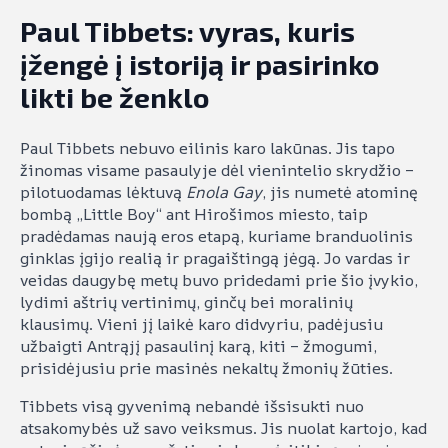
Paul Tibbets: vyras, kuris
įžengė į istoriją ir pasirinko
likti be ženklo
Paul Tibbets nebuvo eilinis karo lakūnas. Jis tapo
žinomas visame pasaulyje dėl vienintelio skrydžio –
pilotuodamas lėktuvą
Enola Gay
, jis numetė atominę
bombą „Little Boy“ ant Hirošimos miesto, taip
pradėdamas naują eros etapą, kuriame branduolinis
ginklas įgijo realią ir pragaištingą jėgą. Jo vardas ir
veidas daugybę metų buvo pridedami prie šio įvykio,
lydimi aštrių vertinimų, ginčų bei moralinių
klausimų. Vieni jį laikė karo didvyriu, padėjusiu
užbaigti Antrąjį pasaulinį karą, kiti – žmogumi,
prisidėjusiu prie masinės nekaltų žmonių žūties.
Tibbets visą gyvenimą nebandė išsisukti nuo
atsakomybės už savo veiksmus. Jis nuolat kartojo, kad