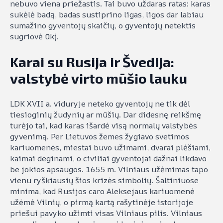
nebuvo viena priežastis. Tai buvo uždaras ratas: karas
sukėlė badą, badas sustiprino ligas, ligos dar labiau
sumažino gyventojų skaičių, o gyventojų netektis
sugriovė ūkį.
Karai su Rusija ir Švedija:
valstybė virto mūšio lauku
LDK XVII a. viduryje neteko gyventojų ne tik dėl
tiesioginių žudynių ar mūšių. Dar didesnę reikšmę
turėjo tai, kad karas išardė visą normalų valstybės
gyvenimą. Per Lietuvos žemes žygiavo svetimos
kariuomenės, miestai buvo užimami, dvarai plėšiami,
kaimai deginami, o civiliai gyventojai dažnai likdavo
be jokios apsaugos. 1655 m. Vilniaus užėmimas tapo
vienu ryškiausių šios krizės simbolių. Šaltiniuose
minima, kad Rusijos caro Aleksejaus kariuomenė
užėmė Vilnių, o pirmą kartą rašytinėje istorijoje
priešui pavyko užimti visas Vilniaus pilis. Vilniaus