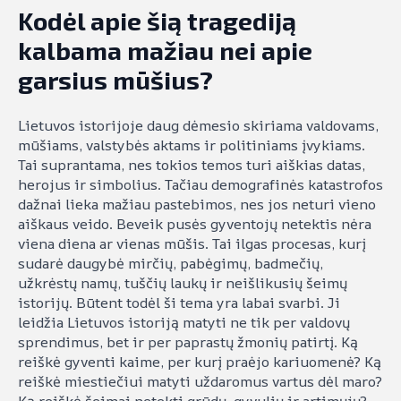
Kodėl apie šią tragediją
kalbama mažiau nei apie
garsius mūšius?
Lietuvos istorijoje daug dėmesio skiriama valdovams,
mūšiams, valstybės aktams ir politiniams įvykiams.
Tai suprantama, nes tokios temos turi aiškias datas,
herojus ir simbolius. Tačiau demografinės katastrofos
dažnai lieka mažiau pastebimos, nes jos neturi vieno
aiškaus veido. Beveik pusės gyventojų netektis nėra
viena diena ar vienas mūšis. Tai ilgas procesas, kurį
sudarė daugybė mirčių, pabėgimų, badmečių,
užkrėstų namų, tuščių laukų ir neišlikusių šeimų
istorijų. Būtent todėl ši tema yra labai svarbi. Ji
leidžia Lietuvos istoriją matyti ne tik per valdovų
sprendimus, bet ir per paprastų žmonių patirtį. Ką
reiškė gyventi kaime, per kurį praėjo kariuomenė? Ką
reiškė miestiečiui matyti uždaromus vartus dėl maro?