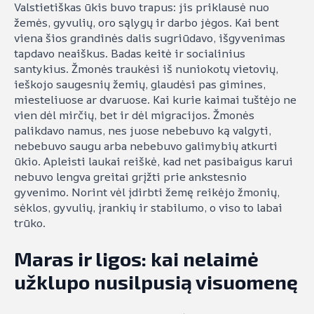
Valstietiškas ūkis buvo trapus: jis priklausė nuo
žemės, gyvulių, oro sąlygų ir darbo jėgos. Kai bent
viena šios grandinės dalis sugriūdavo, išgyvenimas
tapdavo neaiškus. Badas keitė ir socialinius
santykius. Žmonės traukėsi iš nuniokotų vietovių,
ieškojo saugesnių žemių, glaudėsi pas gimines,
miesteliuose ar dvaruose. Kai kurie kaimai tuštėjo ne
vien dėl mirčių, bet ir dėl migracijos. Žmonės
palikdavo namus, nes juose nebebuvo ką valgyti,
nebebuvo saugu arba nebebuvo galimybių atkurti
ūkio. Apleisti laukai reiškė, kad net pasibaigus karui
nebuvo lengva greitai grįžti prie ankstesnio
gyvenimo. Norint vėl įdirbti žemę reikėjo žmonių,
sėklos, gyvulių, įrankių ir stabilumo, o viso to labai
trūko.
Maras ir ligos: kai nelaimė
užklupo nusilpusią visuomenę