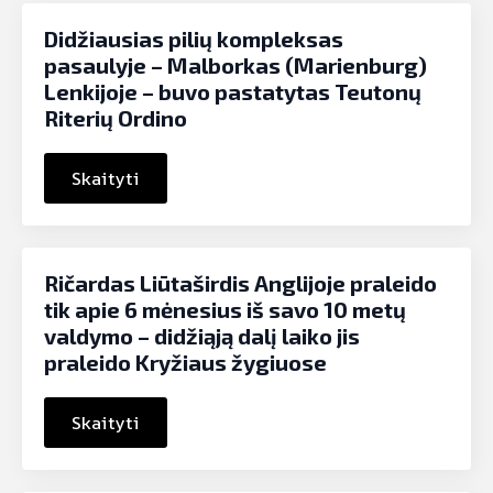
Didžiausias pilių kompleksas
pasaulyje – Malborkas (Marienburg)
Lenkijoje – buvo pastatytas Teutonų
Riterių Ordino
Skaityti
Ričardas Liūtaširdis Anglijoje praleido
tik apie 6 mėnesius iš savo 10 metų
valdymo – didžiąją dalį laiko jis
praleido Kryžiaus žygiuose
Skaityti