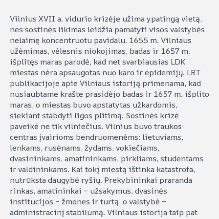
Vilnius XVII a. vidurio krizėje užima ypatingą vietą,
nes sostinės likimas leidžia pamatyti visos valstybės
nelaimę koncentruotu pavidalu. 1655 m. Vilniaus
užėmimas, vėlesnis niokojimas, badas ir 1657 m.
išplitęs maras parodė, kad net svarbiausias LDK
miestas nėra apsaugotas nuo karo ir epidemijų. LRT
publikacijoje apie Vilniaus istoriją primenama, kad
nusiaubtame krašte prasidėjo badas ir 1657 m. išplito
maras, o miestas buvo apstatytas užkardomis,
siekiant stabdyti ligos plitimą. Sostinės krizė
paveikė ne tik vilniečius. Vilnius buvo traukos
centras įvairioms bendruomenėms: lietuviams,
lenkams, rusėnams, žydams, vokiečiams,
dvasininkams, amatininkams, pirkliams, studentams
ir valdininkams. Kai tokį miestą ištinka katastrofa,
nutrūksta daugybė ryšių. Prekybininkai praranda
rinkas, amatininkai – užsakymus, dvasinės
institucijos – žmones ir turtą, o valstybė –
administracinį stabilumą. Vilniaus istorija taip pat