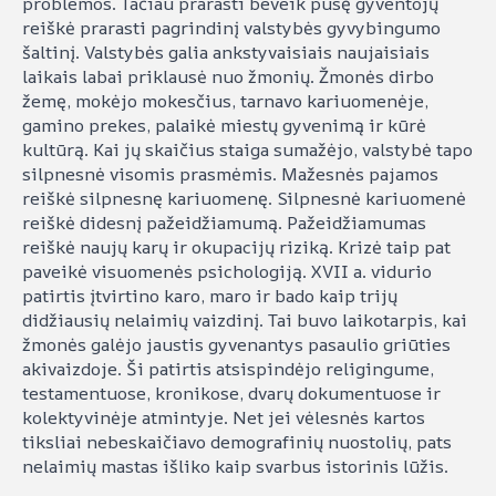
problemos. Tačiau prarasti beveik pusę gyventojų
reiškė prarasti pagrindinį valstybės gyvybingumo
šaltinį. Valstybės galia ankstyvaisiais naujaisiais
laikais labai priklausė nuo žmonių. Žmonės dirbo
žemę, mokėjo mokesčius, tarnavo kariuomenėje,
gamino prekes, palaikė miestų gyvenimą ir kūrė
kultūrą. Kai jų skaičius staiga sumažėjo, valstybė tapo
silpnesnė visomis prasmėmis. Mažesnės pajamos
reiškė silpnesnę kariuomenę. Silpnesnė kariuomenė
reiškė didesnį pažeidžiamumą. Pažeidžiamumas
reiškė naujų karų ir okupacijų riziką. Krizė taip pat
paveikė visuomenės psichologiją. XVII a. vidurio
patirtis įtvirtino karo, maro ir bado kaip trijų
didžiausių nelaimių vaizdinį. Tai buvo laikotarpis, kai
žmonės galėjo jaustis gyvenantys pasaulio griūties
akivaizdoje. Ši patirtis atsispindėjo religingume,
testamentuose, kronikose, dvarų dokumentuose ir
kolektyvinėje atmintyje. Net jei vėlesnės kartos
tiksliai nebeskaičiavo demografinių nuostolių, pats
nelaimių mastas išliko kaip svarbus istorinis lūžis.