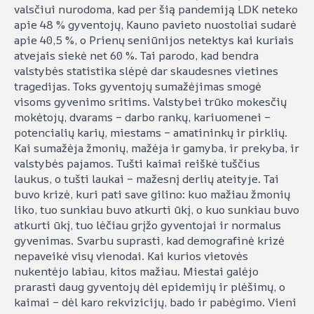
valsčiui nurodoma, kad per šią pandemiją LDK neteko
apie 48 % gyventojų, Kauno pavieto nuostoliai sudarė
apie 40,5 %, o Prienų seniūnijos netektys kai kuriais
atvejais siekė net 60 %. Tai parodo, kad bendra
valstybės statistika slėpė dar skaudesnes vietines
tragedijas. Toks gyventojų sumažėjimas smogė
visoms gyvenimo sritims. Valstybei trūko mokesčių
mokėtojų, dvarams – darbo rankų, kariuomenei –
potencialių karių, miestams – amatininkų ir pirklių.
Kai sumažėja žmonių, mažėja ir gamyba, ir prekyba, ir
valstybės pajamos. Tušti kaimai reiškė tuščius
laukus, o tušti laukai – mažesnį derlių ateityje. Tai
buvo krizė, kuri pati save gilino: kuo mažiau žmonių
liko, tuo sunkiau buvo atkurti ūkį, o kuo sunkiau buvo
atkurti ūkį, tuo lėčiau grįžo gyventojai ir normalus
gyvenimas. Svarbu suprasti, kad demografinė krizė
nepaveikė visų vienodai. Kai kurios vietovės
nukentėjo labiau, kitos mažiau. Miestai galėjo
prarasti daug gyventojų dėl epidemijų ir plėšimų, o
kaimai – dėl karo rekvizicijų, bado ir pabėgimo. Vieni