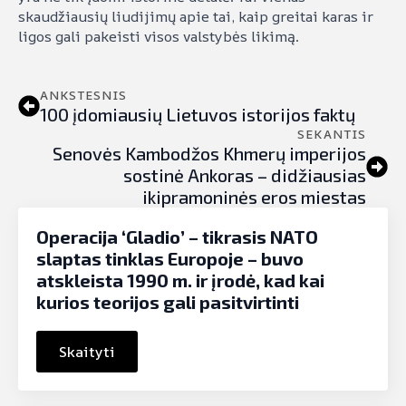
skaudžiausių liudijimų apie tai, kaip greitai karas ir
ligos gali pakeisti visos valstybės likimą.
ANKSTESNIS
100 įdomiausių Lietuvos istorijos faktų
SEKANTIS
Senovės Kambodžos Khmerų imperijos
sostinė Ankoras – didžiausias
ikipramoninės eros miestas
Operacija ‘Gladio’ – tikrasis NATO
slaptas tinklas Europoje – buvo
atskleista 1990 m. ir įrodė, kad kai
kurios teorijos gali pasitvirtinti
Skaityti