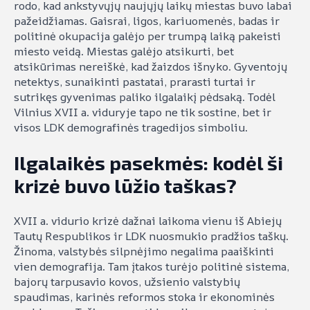
rodo, kad ankstyvųjų naujųjų laikų miestas buvo labai
pažeidžiamas. Gaisrai, ligos, kariuomenės, badas ir
politinė okupacija galėjo per trumpą laiką pakeisti
miesto veidą. Miestas galėjo atsikurti, bet
atsikūrimas nereiškė, kad žaizdos išnyko. Gyventojų
netektys, sunaikinti pastatai, prarasti turtai ir
sutrikęs gyvenimas paliko ilgalaikį pėdsaką. Todėl
Vilnius XVII a. viduryje tapo ne tik sostine, bet ir
visos LDK demografinės tragedijos simboliu.
Ilgalaikės pasekmės: kodėl ši
krizė buvo lūžio taškas?
XVII a. vidurio krizė dažnai laikoma vienu iš Abiejų
Tautų Respublikos ir LDK nuosmukio pradžios taškų.
Žinoma, valstybės silpnėjimo negalima paaiškinti
vien demografija. Tam įtakos turėjo politinė sistema,
bajorų tarpusavio kovos, užsienio valstybių
spaudimas, karinės reformos stoka ir ekonominės