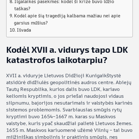
Ilgalaikės pasekmės: kodėl ši krizė buvo lūžio
taškas?
Kodėl apie šią tragediją kalbama mažiau nei apie
garsius mūšius?
Išvada
Kodėl XVII a. vidurys tapo LDK
katastrofos laikotarpiu?
XVII a. viduryje Lietuvos Didžioji Kunigaikštystė
atsidūrė didžiulės geopolitinės audros centre. Abiejų
Tautų Respublika, kurios dalis buvo LDK, kariavo
keliomis kryptimis, o jos priešai naudojosi vidaus
silpnumu, bajorijos nesutarimais ir valstybės karinės
sistemos problemomis. Svarbiausias smūgis rytų
kryptimi buvo 1654–1667 m. karas su Maskvos
valstybe, kuris ypač skaudžiai palietė Lietuvos žemes.
1655 m. Maskvos kariuomenė užėmė Vilnių – tai buvo
milžiniškas simbolinis ir praktinis smūgis, nes