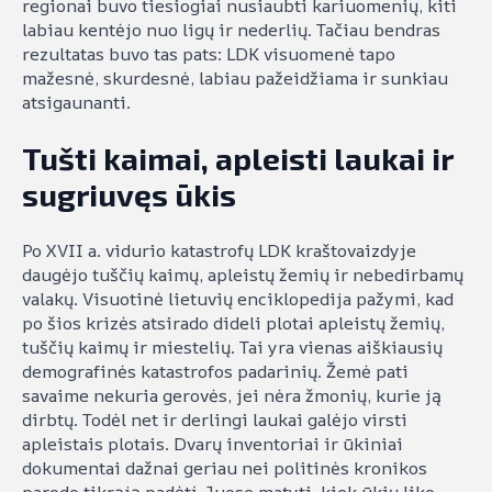
regionai buvo tiesiogiai nusiaubti kariuomenių, kiti
labiau kentėjo nuo ligų ir nederlių. Tačiau bendras
rezultatas buvo tas pats: LDK visuomenė tapo
mažesnė, skurdesnė, labiau pažeidžiama ir sunkiau
atsigaunanti.
Tušti kaimai, apleisti laukai ir
sugriuvęs ūkis
Po XVII a. vidurio katastrofų LDK kraštovaizdyje
daugėjo tuščių kaimų, apleistų žemių ir nebedirbamų
valakų. Visuotinė lietuvių enciklopedija pažymi, kad
po šios krizės atsirado dideli plotai apleistų žemių,
tuščių kaimų ir miestelių. Tai yra vienas aiškiausių
demografinės katastrofos padarinių. Žemė pati
savaime nekuria gerovės, jei nėra žmonių, kurie ją
dirbtų. Todėl net ir derlingi laukai galėjo virsti
apleistais plotais. Dvarų inventoriai ir ūkiniai
dokumentai dažnai geriau nei politinės kronikos
parodo tikrąją padėtį. Juose matyti, kiek ūkių liko