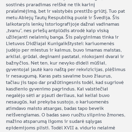
sostinės praradimas reiškė ne tik karinį
pralaimėjimą, bet ir valstybės prestižo griūtį. Tuo pat
metu Abiejų Tautų Respubliką puolė ir Švedija. Šis
laikotarpis lenkų istoriografijoje dažnai vadinamas
„tvanu“, nes priešų antplūdis atrodė kaip viską
užliejanti nelaimių banga. Šis palyginimas tinka ir
Lietuvos Didžiajai Kunigaikštystei: kariuomenės
judėjo per miestus ir kaimus, buvo imamas maistas,
arkliai, grūdai, deginami pastatai, niokojami dvarai ir
bažnyčios. Net ten, kur nevyko dideli mūšiai,
gyventojai jautė karo naštą per rekvizicijas, plėšimus
ir nesaugumą. Karas pats savaime buvo žiaurus,
tačiau jis tapo dar pražūtingesnis todėl, kad sugriovė
kasdienio gyvenimo pagrindus. Kai valstiečiai
negalėjo sėti ar pjauti derliaus, kai keliai buvo
nesaugūs, kai prekyba sustojo, o kariuomenės
atimdavo maisto atsargas, badas tapo beveik
neišvengiamas. O badas savo ruožtu silpnino žmones,
mažino atsparumą ligoms ir sudarė sąlygas
epidemijoms plisti. Todėl XVII a. vidurio nelaimė