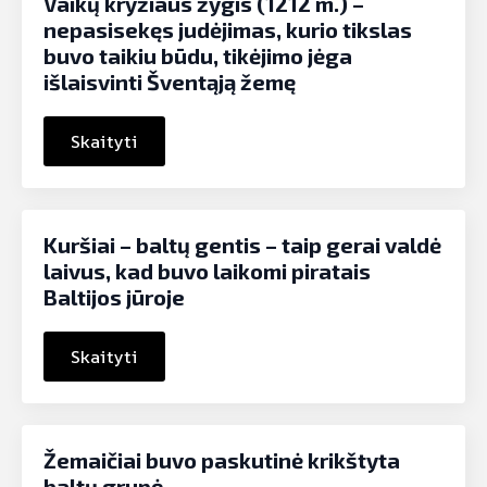
Vaikų kryžiaus žygis (1212 m.) –
nepasisekęs judėjimas, kurio tikslas
buvo taikiu būdu, tikėjimo jėga
išlaisvinti Šventąją žemę
Skaityti
Kuršiai – baltų gentis – taip gerai valdė
laivus, kad buvo laikomi piratais
Baltijos jūroje
Skaityti
Žemaičiai buvo paskutinė krikštyta
baltų grupė