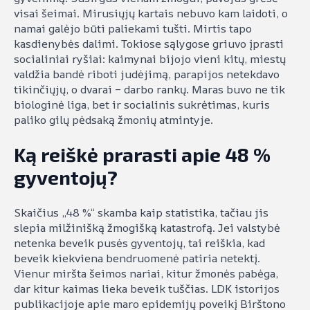
visai šeimai. Mirusiųjų kartais nebuvo kam laidoti, o
namai galėjo būti paliekami tušti. Mirtis tapo
kasdienybės dalimi. Tokiose sąlygose griuvo įprasti
socialiniai ryšiai: kaimynai bijojo vieni kitų, miestų
valdžia bandė riboti judėjimą, parapijos netekdavo
tikinčiųjų, o dvarai – darbo rankų. Maras buvo ne tik
biologinė liga, bet ir socialinis sukrėtimas, kuris
paliko gilų pėdsaką žmonių atmintyje.
Ką reiškė prarasti apie 48 %
gyventojų?
Skaičius „48 %“ skamba kaip statistika, tačiau jis
slepia milžinišką žmogišką katastrofą. Jei valstybė
netenka beveik pusės gyventojų, tai reiškia, kad
beveik kiekviena bendruomenė patiria netektį.
Vienur miršta šeimos nariai, kitur žmonės pabėga,
dar kitur kaimas lieka beveik tuščias. LDK istorijos
publikacijoje apie maro epidemijų poveikį Birštono