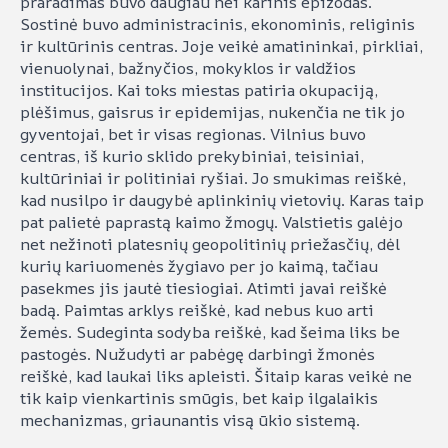
praradimas buvo daugiau nei karinis epizodas.
Sostinė buvo administracinis, ekonominis, religinis
ir kultūrinis centras. Joje veikė amatininkai, pirkliai,
vienuolynai, bažnyčios, mokyklos ir valdžios
institucijos. Kai toks miestas patiria okupaciją,
plėšimus, gaisrus ir epidemijas, nukenčia ne tik jo
gyventojai, bet ir visas regionas. Vilnius buvo
centras, iš kurio sklido prekybiniai, teisiniai,
kultūriniai ir politiniai ryšiai. Jo smukimas reiškė,
kad nusilpo ir daugybė aplinkinių vietovių. Karas taip
pat palietė paprastą kaimo žmogų. Valstietis galėjo
net nežinoti platesnių geopolitinių priežasčių, dėl
kurių kariuomenės žygiavo per jo kaimą, tačiau
pasekmes jis jautė tiesiogiai. Atimti javai reiškė
badą. Paimtas arklys reiškė, kad nebus kuo arti
žemės. Sudeginta sodyba reiškė, kad šeima liks be
pastogės. Nužudyti ar pabėgę darbingi žmonės
reiškė, kad laukai liks apleisti. Šitaip karas veikė ne
tik kaip vienkartinis smūgis, bet kaip ilgalaikis
mechanizmas, griaunantis visą ūkio sistemą.