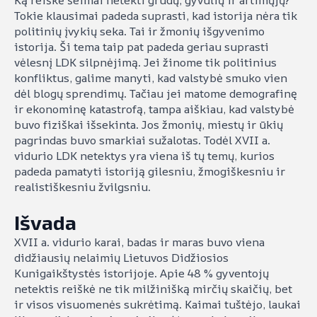
Ką reiškė šeimai netekti grūdų, gyvulių ir artimųjų?
Tokie klausimai padeda suprasti, kad istorija nėra tik
politinių įvykių seka. Tai ir žmonių išgyvenimo
istorija. Ši tema taip pat padeda geriau suprasti
vėlesnį LDK silpnėjimą. Jei žinome tik politinius
konfliktus, galime manyti, kad valstybė smuko vien
dėl blogų sprendimų. Tačiau jei matome demografinę
ir ekonominę katastrofą, tampa aiškiau, kad valstybė
buvo fiziškai išsekinta. Jos žmonių, miestų ir ūkių
pagrindas buvo smarkiai sužalotas. Todėl XVII a.
vidurio LDK netektys yra viena iš tų temų, kurios
padeda pamatyti istoriją gilesniu, žmogiškesniu ir
realistiškesniu žvilgsniu.
Išvada
XVII a. vidurio karai, badas ir maras buvo viena
didžiausių nelaimių Lietuvos Didžiosios
Kunigaikštystės istorijoje. Apie 48 % gyventojų
netektis reiškė ne tik milžinišką mirčių skaičių, bet
ir visos visuomenės sukrėtimą. Kaimai tuštėjo, laukai