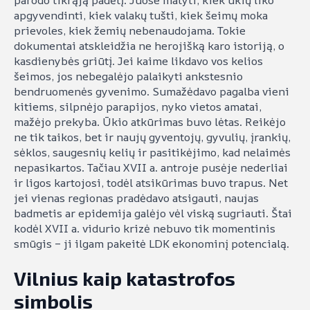
apgyvendinti, kiek valakų tušti, kiek šeimų moka
prievoles, kiek žemių nebenaudojama. Tokie
dokumentai atskleidžia ne herojišką karo istoriją, o
kasdienybės griūtį. Jei kaime likdavo vos kelios
šeimos, jos nebegalėjo palaikyti ankstesnio
bendruomenės gyvenimo. Sumažėdavo pagalba vieni
kitiems, silpnėjo parapijos, nyko vietos amatai,
mažėjo prekyba. Ūkio atkūrimas buvo lėtas. Reikėjo
ne tik taikos, bet ir naujų gyventojų, gyvulių, įrankių,
sėklos, saugesnių kelių ir pasitikėjimo, kad nelaimės
nepasikartos. Tačiau XVII a. antroje pusėje nederliai
ir ligos kartojosi, todėl atsikūrimas buvo trapus. Net
jei vienas regionas pradėdavo atsigauti, naujas
badmetis ar epidemija galėjo vėl viską sugriauti. Štai
kodėl XVII a. vidurio krizė nebuvo tik momentinis
smūgis – ji ilgam pakeitė LDK ekonominį potencialą.
Vilnius kaip katastrofos
simbolis