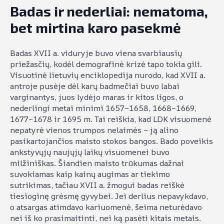
Badas ir nederliai: nematoma,
bet mirtina karo pasekmė
Badas XVII a. viduryje buvo viena svarbiausių
priežasčių, kodėl demografinė krizė tapo tokia gili.
Visuotinė lietuvių enciklopedija nurodo, kad XVII a.
antroje pusėje dėl karų badmečiai buvo labai
varginantys, juos lydėjo maras ir kitos ligos, o
nederlingi metai minimi 1657–1658, 1668–1669,
1677–1678 ir 1695 m. Tai reiškia, kad LDK visuomenė
nepatyrė vienos trumpos nelaimės – ją alino
pasikartojančios maisto stokos bangos. Bado poveikis
ankstyvųjų naujųjų laikų visuomenei buvo
milžiniškas. Šiandien maisto trūkumas dažnai
suvokiamas kaip kainų augimas ar tiekimo
sutrikimas, tačiau XVII a. žmogui badas reiškė
tiesioginę grėsmę gyvybei. Jei derlius nepavykdavo,
o atsargas atimdavo kariuomenė, šeima neturėdavo
nei iš ko prasimaitinti, nei ką pasėti kitais metais.