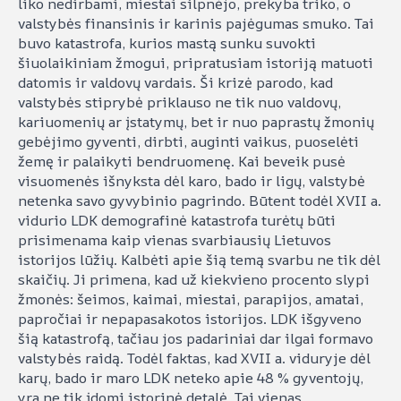
liko nedirbami, miestai silpnėjo, prekyba triko, o
valstybės finansinis ir karinis pajėgumas smuko. Tai
buvo katastrofa, kurios mastą sunku suvokti
šiuolaikiniam žmogui, pripratusiam istoriją matuoti
datomis ir valdovų vardais. Ši krizė parodo, kad
valstybės stiprybė priklauso ne tik nuo valdovų,
kariuomenių ar įstatymų, bet ir nuo paprastų žmonių
gebėjimo gyventi, dirbti, auginti vaikus, puoselėti
žemę ir palaikyti bendruomenę. Kai beveik pusė
visuomenės išnyksta dėl karo, bado ir ligų, valstybė
netenka savo gyvybinio pagrindo. Būtent todėl XVII a.
vidurio LDK demografinė katastrofa turėtų būti
prisimenama kaip vienas svarbiausių Lietuvos
istorijos lūžių. Kalbėti apie šią temą svarbu ne tik dėl
skaičių. Ji primena, kad už kiekvieno procento slypi
žmonės: šeimos, kaimai, miestai, parapijos, amatai,
papročiai ir nepapasakotos istorijos. LDK išgyveno
šią katastrofą, tačiau jos padariniai dar ilgai formavo
valstybės raidą. Todėl faktas, kad XVII a. viduryje dėl
karų, bado ir maro LDK neteko apie 48 % gyventojų,
yra ne tik įdomi istorinė detalė. Tai vienas