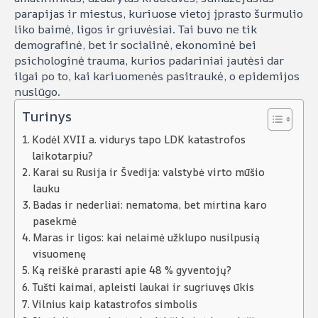
parapijas ir miestus, kuriuose vietoj įprasto šurmulio
liko baimė, ligos ir griuvėsiai. Tai buvo ne tik
demografinė, bet ir socialinė, ekonominė bei
psichologinė trauma, kurios padariniai jautėsi dar
ilgai po to, kai kariuomenės pasitraukė, o epidemijos
nuslūgo.
Turinys
Kodėl XVII a. vidurys tapo LDK katastrofos
laikotarpiu?
Karai su Rusija ir Švedija: valstybė virto mūšio
lauku
Badas ir nederliai: nematoma, bet mirtina karo
pasekmė
Maras ir ligos: kai nelaimė užklupo nusilpusią
visuomenę
Ką reiškė prarasti apie 48 % gyventojų?
Tušti kaimai, apleisti laukai ir sugriuvęs ūkis
Vilnius kaip katastrofos simbolis