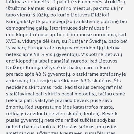
laikinas sunkmetis. Ji pakeitė visuomenės struktūrą,
ištuštino kaimus, susilpnino miestus, pakirto ūkį ir
tapo vienu iš lūžių, po kurio Lietuvos Didžioji
Kunigaikštystė jau nebegrįžo į ankstesnę politinę bei
demografinę galią. Istoriniuose šaltiniuose ir
enciklopediniuose apibendrinimuose nurodoma, kad
XVII a. viduryje dėl karų su Rusija ir Švedija, bado bei
iš Vakarų Europos atėjusių maro epidemijų Lietuva
neteko apie 48 % visų gyventojų. Visuotinė lietuvių
enciklopedija labai panašiai nurodo, kad Lietuvos
Didžioji Kunigaikštystė dėl bado, maro ir karų
prarado apie 48 % gyventojų, o atskirame straipsnyje
apie marą Lietuvoje pateikiamas 49 % skaičius. Šis
nedidelis skirtumas rodo, kad tikslūs demografiniai
skaičiavimai gali skirtis pagal metodiką, tačiau esmė
lieka ta pati: valstybė prarado beveik pusę savo
žmonių. Kad suprastume šios katastrofos mastą,
reikia įsivaizduoti ne vien skaičių lentelę. Beveik
pusės gyventojų netektis reiškė tuščias sodybas,
nebedirbamus laukus, iširusias šeimas, mirusius
amatininkus, uždarytas krautuves, sumažėjusias