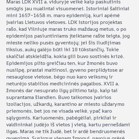
Maras LDK XVII a. viduryje veikė kaip paskutinis
smūgis jau nualintai visuomenei. Istoriniai šaltiniai
mini 1657–1658 m. maro epidemiją, kuri apėmė
įvairias Lietuvos vietoves. LDK istorijos projektas
rašo, kad Vilniuje maras truko maždaug metus, o po
epidemijos pasiuntiniams įteiktame rašte teigta, jog
mieste neliko pusės gyventojų; jei šis liudijimas
tikslus, aukų galėjo būti iki 10 tūkstančių. Tokie
skaičiai atskleidžia, kokia gili buvo sostinės krizė.
Epidemijos plito greičiau ten, kur žmonės buvo
nusilpę, prastai maitinosi, gyveno perpildytose ar
nesaugiose vietose, bėgo nuo karo veiksmų ir
neturėjo stabilios medicininės pagalbos. XVII a.
žmonės dar nesuprato ligų plitimo taip, kaip tai
suprantama šiandien. Buvo taikomos įvairios
izoliacijos, užkardų, karantino ar miesto uždarymo
priemonės, bet jos ne visada veikė, ypač karo
sąlygomis. Kariuomenės, pabėgėliai, pirkliai ir
valdininkai judėjo iš vietos į vietą, kartu pernešdami
ligas. Maras ne tik žudė, bet ir ardė bendruomenės
gyvenimą. Susirgus vienam žmogui, pavojus grėsė