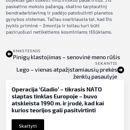
paskatino mokslo pažangą, skatino tarptautinį
bendradarbiavimą ir padėjo patobulinti planetos
gynybos sistemas. Tačiau svarbiausia tai, kad šis
įvykis priminė – žmonija ir toliau turi būti
pasiruošusi netikėtiems kosminiams iššūkiams.
ANKSTESNIS
Pinigų klastojimas – senovinė meno rūšis
SEKANTIS
Lego – vienas atpažįstamiausių prekės
ženklų pasaulyje
Operacija ‘Gladio’ – tikrasis NATO
slaptas tinklas Europoje – buvo
atskleista 1990 m. ir įrodė, kad kai
kurios teorijos gali pasitvirtinti
Skaityti