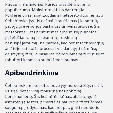
klipus ir animacijas, kurios prisidėjo prie jo
populiarumo. Mokslininkai vis dar rengia
konferencijas, analizuodami meteorito duomenis, o
Čeliabinsko įvykis dažnai įtraukiamas į kosminių
pavojų prevencijos paskaitas universitetuose. Šis
meteoritas – tai priminimas apie mūsų planetos
pažeidžiamumą ir kosminių reiškinių
nenuspėjamumą. Jis parodė, kad net ir technologijų
amžiuje kai kurie procesai vis dar slypi už mūsų
galimybių ribų, o pasaulio bendruomenė turi nuolat
tobulinti kosmoso stebėjimo sistemas.
Apibendrinkime
Čeliabinsko meteoritas buvo įvykis, sukrėtęs ne tik
Rusiją, bet ir visą mokslinę bei politinę
bendruomenę. Šis kosminis kūnas, atskriejęs iš
asteroidų juostos, privertė iš naujo įvertinti Žemės
saugumą, įrodydamas, kad net palyginti nedidelis
objektas gali sukelti milžiniškus padarinius. Jis