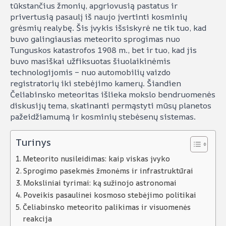
tūkstančius žmonių, apgriovusią pastatus ir
privertusią pasaulį iš naujo įvertinti kosminių
grėsmių realybę. Šis įvykis išsiskyrė ne tik tuo, kad
buvo galingiausias meteorito sprogimas nuo
Tunguskos katastrofos 1908 m., bet ir tuo, kad jis
buvo masiškai užfiksuotas šiuolaikinėmis
technologijomis – nuo automobilių vaizdo
registratorių iki stebėjimo kamerų. Šiandien
Čeliabinsko meteoritas išlieka mokslo bendruomenės
diskusijų tema, skatinanti permąstyti mūsų planetos
pažeidžiamumą ir kosminių stebėsenų sistemas.
Turinys
Meteorito nusileidimas: kaip viskas įvyko
Sprogimo pasekmės žmonėms ir infrastruktūrai
Moksliniai tyrimai: ką sužinojo astronomai
Poveikis pasaulinei kosmoso stebėjimo politikai
Čeliabinsko meteorito palikimas ir visuomenės
reakcija