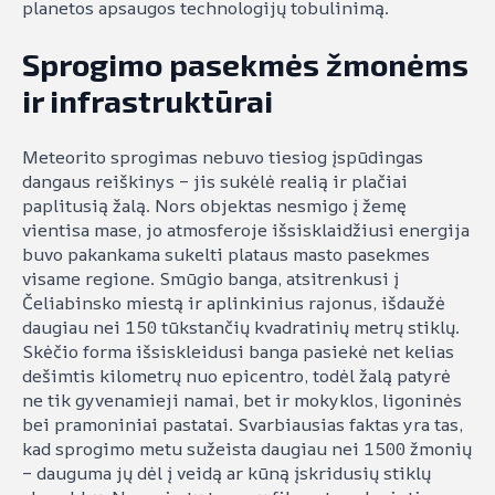
planetos apsaugos technologijų tobulinimą.
Sprogimo pasekmės žmonėms
ir infrastruktūrai
Meteorito sprogimas nebuvo tiesiog įspūdingas
dangaus reiškinys – jis sukėlė realią ir plačiai
paplitusią žalą. Nors objektas nesmigo į žemę
vientisa mase, jo atmosferoje išsisklaidžiusi energija
buvo pakankama sukelti plataus masto pasekmes
visame regione. Smūgio banga, atsitrenkusi į
Čeliabinsko miestą ir aplinkinius rajonus, išdaužė
daugiau nei 150 tūkstančių kvadratinių metrų stiklų.
Skėčio forma išsiskleidusi banga pasiekė net kelias
dešimtis kilometrų nuo epicentro, todėl žalą patyrė
ne tik gyvenamieji namai, bet ir mokyklos, ligoninės
bei pramoniniai pastatai. Svarbiausias faktas yra tas,
kad sprogimo metu sužeista daugiau nei 1500 žmonių
– dauguma jų dėl į veidą ar kūną įskridusių stiklų