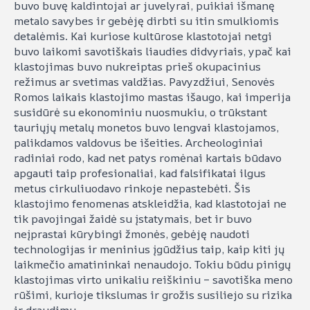
buvo buvę kaldintojai ar juvelyrai, puikiai išmanę
metalo savybes ir gebėję dirbti su itin smulkiomis
detalėmis. Kai kuriose kultūrose klastotojai netgi
buvo laikomi savotiškais liaudies didvyriais, ypač kai
klastojimas buvo nukreiptas prieš okupacinius
režimus ar svetimas valdžias. Pavyzdžiui, Senovės
Romos laikais klastojimo mastas išaugo, kai imperija
susidūrė su ekonominiu nuosmukiu, o trūkstant
tauriųjų metalų monetos buvo lengvai klastojamos,
palikdamos valdovus be išeities. Archeologiniai
radiniai rodo, kad net patys romėnai kartais būdavo
apgauti taip profesionaliai, kad falsifikatai ilgus
metus cirkuliuodavo rinkoje nepastebėti. Šis
klastojimo fenomenas atskleidžia, kad klastotojai ne
tik pavojingai žaidė su įstatymais, bet ir buvo
neįprastai kūrybingi žmonės, gebėję naudoti
technologijas ir meninius įgūdžius taip, kaip kiti jų
laikmečio amatininkai nenaudojo. Tokiu būdu pinigų
klastojimas virto unikaliu reiškiniu – savotiška meno
rūšimi, kurioje tikslumas ir grožis susiliejo su rizika