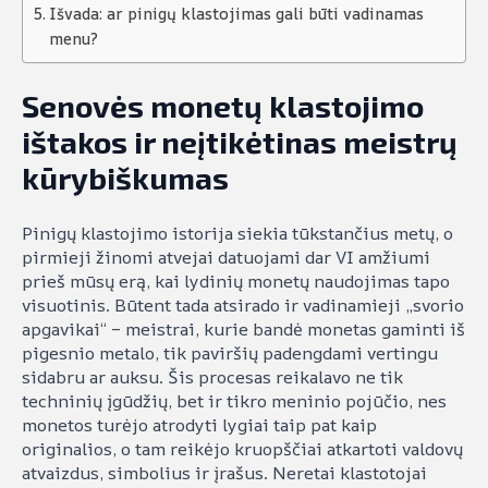
Išvada: ar pinigų klastojimas gali būti vadinamas
menu?
Senovės monetų klastojimo
ištakos ir neįtikėtinas meistrų
kūrybiškumas
Pinigų klastojimo istorija siekia tūkstančius metų, o
pirmieji žinomi atvejai datuojami dar VI amžiumi
prieš mūsų erą, kai lydinių monetų naudojimas tapo
visuotinis. Būtent tada atsirado ir vadinamieji „svorio
apgavikai“ – meistrai, kurie bandė monetas gaminti iš
pigesnio metalo, tik paviršių padengdami vertingu
sidabru ar auksu. Šis procesas reikalavo ne tik
techninių įgūdžių, bet ir tikro meninio pojūčio, nes
monetos turėjo atrodyti lygiai taip pat kaip
originalios, o tam reikėjo kruopščiai atkartoti valdovų
atvaizdus, simbolius ir įrašus. Neretai klastotojai