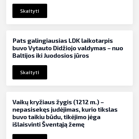
Skaityti
Pats galingiausias LDK laikotarpis
buvo Vytauto Didžiojo valdymas – nuo
Baltijos iki Juodosios jūros
Skaityti
Vaikų kryžiaus žygis (1212 m.) –
nepasisekęs judėjimas, kurio tikslas
buvo taikiu būdu, tikėjimo jėga
išlaisvinti Šventąją žemę