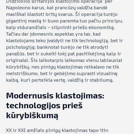
Didžiosios Britanijos klastojimo operacija“ per
Napoleono karus, kai prancūzų valdžia bandė
masiškai klastoti britų svarus. Ši operacija turėjo
gigantinį mastą ir buvo paremta tuo pačiu principu,
kaip viduramžiais – silpninti priešo ekonomiką.
Tačiau dar įdomesnis aspektas yra tas, kad
klastotojams teko įvaldyti ne tik technologiją, bet ir
psichologiją: banknotai turėjo ne tik atrodyti
panašūs, bet ir sukelti tokį pat pasitikėjimą kaip ir
originalai. Šis laikotarpis laikomas vienu labiausiai
kūrybiškų, nes pinigų klastojimas reikalavo ne tik
meistriškumo, bet ir gebėjimo suprasti vizualinę
kalbą, kuri perteikia vertę, valdžią ir stabilumą.
Modernusis klastojimas:
technologijos prieš
kūrybiškumą
XX ir XXI amžiais pinigų klastojimas tapo itin