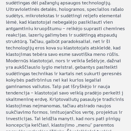
sudėtingas dėl pažangių apsaugos technologijų.
Ultravioletinės detalės, hologramos, specialios rašalo
sudėtys, mikrotekstas ir sudėtingi reljefo elementai
lėmė, kad klastotojai nebegalėjo pasikliauti vien
antgamtiniu kruopštumu – reikėjo suprasti chemines
reakcijas, lazerių galimybes ir sudėtingą atspaudų
struktūrą. Tačiau, galbūt paradoksaliai, net ir ši
technologijų eros kova su klastotojais atskleidė, kad
klastojimas tebėra savo esme savotiška meno rūšis.
Modernūs klastotojai, nors ir veikia šešėlyje, dažnai
yra aukščiausio lygio meistrai, gebantys pasitelkti
sudėtingas technikas ir kartais net sukurti geresnės
kokybės padirbinius nei kai kurios legaliai
gaminamos valiutos. Taip pat išryškėjo ir nauja
tendencija – klastotojai savo veiklą pradėjo perkelti į
skaitmeninę erdvę. Kriptovaliutų pasaulyje tradicinis
klastojimas neįmanomas, tačiau atsirado naujos
sukčiavimo formos, imituojančios vertę, projektus ir
investicijas. Tai leidžia manyti, kad nors pati pinigų
koncepcija keičiasi, klastojimo „menu“ paremtos