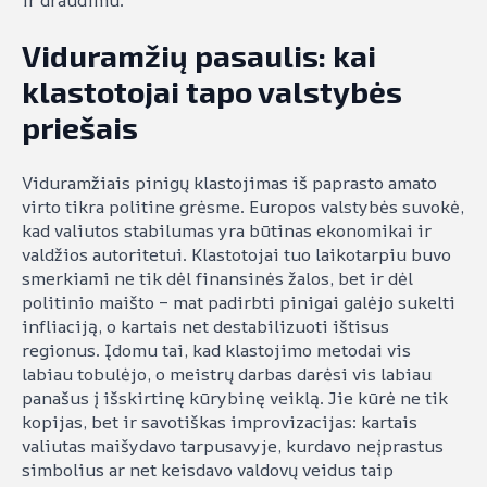
ir draudimu.
Viduramžių pasaulis: kai
klastotojai tapo valstybės
priešais
Viduramžiais pinigų klastojimas iš paprasto amato
virto tikra politine grėsme. Europos valstybės suvokė,
kad valiutos stabilumas yra būtinas ekonomikai ir
valdžios autoritetui. Klastotojai tuo laikotarpiu buvo
smerkiami ne tik dėl finansinės žalos, bet ir dėl
politinio maišto – mat padirbti pinigai galėjo sukelti
infliaciją, o kartais net destabilizuoti ištisus
regionus. Įdomu tai, kad klastojimo metodai vis
labiau tobulėjo, o meistrų darbas darėsi vis labiau
panašus į išskirtinę kūrybinę veiklą. Jie kūrė ne tik
kopijas, bet ir savotiškas improvizacijas: kartais
valiutas maišydavo tarpusavyje, kurdavo neįprastus
simbolius ar net keisdavo valdovų veidus taip