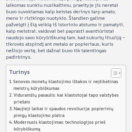
laikomas sunkiu nusikaltimu, praeityje jis neretai
buvo suvokiamas kaip keistas derinys tarp amato,
meno ir rizikingo nuotykio. Šiandien galime
pažvelgti į šią veiklą iš istorinio atstumo ir pamatyti,
kaip meistrai, valdovai bei paprasti avantiūristai
naudojo savo kūrybiškumą tam, kad sukurtų iliuziją –
tikrovės atspindį ant metalo ar popieriaus, kuris
nešiojo vertę, bet dažnai buvo tik talentingas
padirbinys.
Turinys
Senovės monetų klastojimo ištakos ir neįtikėtinas
meistrų kūrybiškumas
Viduramžių pasaulis: kai klastotojai tapo valstybės
priešais
Naujieji laikai ir spaudos revoliucija: popierinių
pinigų klastojimo plėtra
Modernusis klastojimas: technologijos prieš
kūrybiškumą