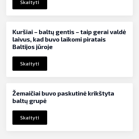
Skaityti
Kuršiai – baltų gentis – taip gerai valdė
laivus, kad buvo laikomi piratais
Baltijos jūroje
Skaityti
Žemaičiai buvo paskutinė krikštyta
baltų grupė
Skaityti