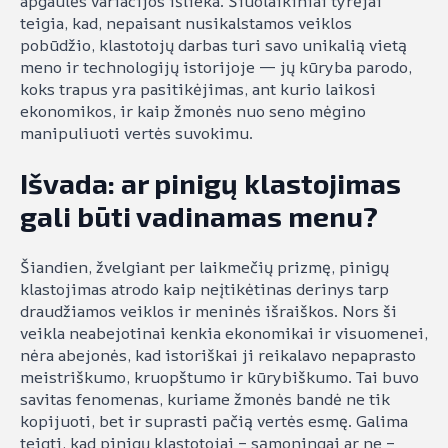
apgaulės variacijos išlieka. Šiuolaikiniai tyrėjai
teigia, kad, nepaisant nusikalstamos veiklos
pobūdžio, klastotojų darbas turi savo unikalią vietą
meno ir technologijų istorijoje — jų kūryba parodo,
koks trapus yra pasitikėjimas, ant kurio laikosi
ekonomikos, ir kaip žmonės nuo seno mėgino
manipuliuoti vertės suvokimu.
Išvada: ar pinigų klastojimas
gali būti vadinamas menu?
Šiandien, žvelgiant per laikmečių prizmę, pinigų
klastojimas atrodo kaip neįtikėtinas derinys tarp
draudžiamos veiklos ir meninės išraiškos. Nors ši
veikla neabejotinai kenkia ekonomikai ir visuomenei,
nėra abejonės, kad istoriškai ji reikalavo nepaprasto
meistriškumo, kruopštumo ir kūrybiškumo. Tai buvo
savitas fenomenas, kuriame žmonės bandė ne tik
kopijuoti, bet ir suprasti pačią vertės esmę. Galima
teigti, kad pinigų klastotojai – sąmoningai ar ne –