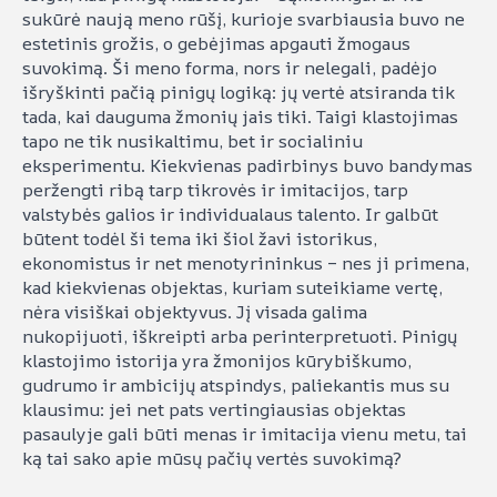
sukūrė naują meno rūšį, kurioje svarbiausia buvo ne
estetinis grožis, o gebėjimas apgauti žmogaus
suvokimą. Ši meno forma, nors ir nelegali, padėjo
išryškinti pačią pinigų logiką: jų vertė atsiranda tik
tada, kai dauguma žmonių jais tiki. Taigi klastojimas
tapo ne tik nusikaltimu, bet ir socialiniu
eksperimentu. Kiekvienas padirbinys buvo bandymas
peržengti ribą tarp tikrovės ir imitacijos, tarp
valstybės galios ir individualaus talento. Ir galbūt
būtent todėl ši tema iki šiol žavi istorikus,
ekonomistus ir net menotyrininkus – nes ji primena,
kad kiekvienas objektas, kuriam suteikiame vertę,
nėra visiškai objektyvus. Jį visada galima
nukopijuoti, iškreipti arba perinterpretuoti. Pinigų
klastojimo istorija yra žmonijos kūrybiškumo,
gudrumo ir ambicijų atspindys, paliekantis mus su
klausimu: jei net pats vertingiausias objektas
pasaulyje gali būti menas ir imitacija vienu metu, tai
ką tai sako apie mūsų pačių vertės suvokimą?