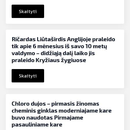
Skaityti
Ričardas Liūtaširdis Anglijoje praleido
tik apie 6 mėnesius iš savo 10 metų
valdymo – didžiąją dalį laiko jis
praleido Kryžiaus žygiuose
Skaityti
Chloro dujos – pirmasis žinomas
cheminis ginklas moderniajame kare
buvo naudotas Pirmajame
pasauliniame kare