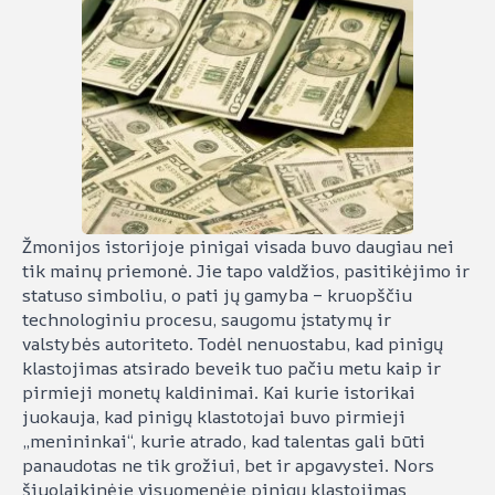
Žmonijos istorijoje pinigai visada buvo daugiau nei
tik mainų priemonė. Jie tapo valdžios, pasitikėjimo ir
statuso simboliu, o pati jų gamyba – kruopščiu
technologiniu procesu, saugomu įstatymų ir
valstybės autoriteto. Todėl nenuostabu, kad pinigų
klastojimas atsirado beveik tuo pačiu metu kaip ir
pirmieji monetų kaldinimai. Kai kurie istorikai
juokauja, kad pinigų klastotojai buvo pirmieji
„menininkai“, kurie atrado, kad talentas gali būti
panaudotas ne tik grožiui, bet ir apgavystei. Nors
šiuolaikinėje visuomenėje pinigų klastojimas