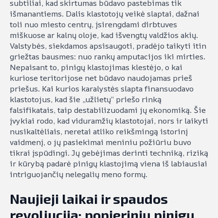
subtiliai, kad skirtumas būdavo pastebimas tik
išmanantiems. Dalis klastotojų veikė slaptai, dažnai
toli nuo miesto centrų, įsirengdami dirbtuves
miškuose ar kalnų oloje, kad išvengtų valdžios akių.
Valstybės, siekdamos apsisaugoti, pradėjo taikyti itin
griežtas bausmes: nuo rankų amputacijos iki mirties.
Nepaisant to, pinigų klastojimas klestėjo, o kai
kuriose teritorijose net būdavo naudojamas prieš
priešus. Kai kurios karalystės slapta finansuodavo
klastotojus, kad šie „užlietų“ priešo rinką
falsifikatais, taip destabilizuodami jų ekonomiką. Šie
įvykiai rodo, kad viduramžių klastotojai, nors ir laikyti
nusikaltėliais, neretai atliko reikšmingą istorinį
vaidmenį, o jų pasiekimai meniniu požiūriu buvo
tikrai įspūdingi. Jų gebėjimas derinti techniką, riziką
ir kūrybą padarė pinigų klastojimą viena iš labiausiai
intriguojančių nelegalių meno formų.
Naujieji laikai ir spaudos
revoliucija: popierinių pinigų