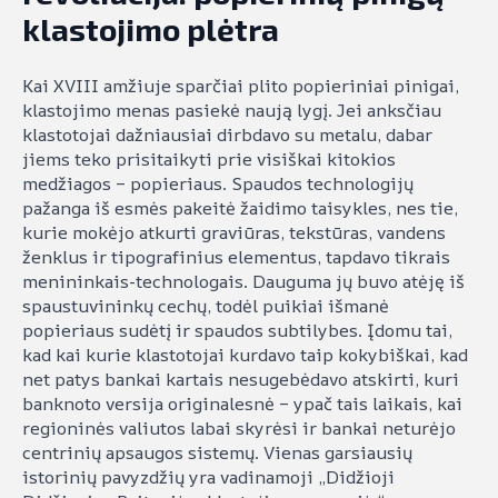
klastojimo plėtra
Kai XVIII amžiuje sparčiai plito popieriniai pinigai,
klastojimo menas pasiekė naują lygį. Jei anksčiau
klastotojai dažniausiai dirbdavo su metalu, dabar
jiems teko prisitaikyti prie visiškai kitokios
medžiagos – popieriaus. Spaudos technologijų
pažanga iš esmės pakeitė žaidimo taisykles, nes tie,
kurie mokėjo atkurti graviūras, tekstūras, vandens
ženklus ir tipografinius elementus, tapdavo tikrais
menininkais-technologais. Dauguma jų buvo atėję iš
spaustuvininkų cechų, todėl puikiai išmanė
popieriaus sudėtį ir spaudos subtilybes. Įdomu tai,
kad kai kurie klastotojai kurdavo taip kokybiškai, kad
net patys bankai kartais nesugebėdavo atskirti, kuri
banknoto versija originalesnė – ypač tais laikais, kai
regioninės valiutos labai skyrėsi ir bankai neturėjo
centrinių apsaugos sistemų. Vienas garsiausių
istorinių pavyzdžių yra vadinamoji „Didžioji