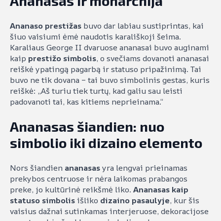
Ananasas ir monarchija
Ananaso prestižas
buvo dar labiau sustiprintas, kai
šiuo vaisiumi ėmė naudotis karališkoji šeima.
Karaliaus George II dvaruose ananasai buvo auginami
kaip
prestižo simbolis
, o svečiams dovanoti ananasai
reiškė ypatingą pagarbą ir statuso pripažinimą. Tai
buvo ne tik dovana – tai buvo simbolinis gestas, kuris
reiškė: „Aš turiu tiek turtų, kad galiu sau leisti
padovanoti tai, kas kitiems neprieinama.“
Ananasas šiandien: nuo
simbolio iki dizaino elemento
Nors šiandien
ananasas
yra lengvai prieinamas
prekybos centruose ir nėra laikomas prabangos
preke, jo kultūrinė reikšmė liko.
Ananasas kaip
statuso simbolis
išliko
dizaino pasaulyje
, kur šis
vaisius dažnai sutinkamas interjeruose, dekoracijose