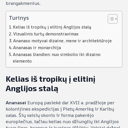
brangakmenius.
Turinys
Kelias iš tropikų į elitinį Anglijos stalą
Vizualinis turtų demonstravimas
Ananaso motyvai dizaine, mene ir architektūroje
Ananasas ir monarchija
Ananasas šiandien: nuo simbolio iki dizaino
elemento
Kelias iš tropikų į elitinį
Anglijos stalą
Ananasai
Europą pasiekė dar XVII a. pradžioje per
kolonijines ekspedicijas į Pietų Ameriką ir Karibų
salas. Šių vaisių skonis ir forma pakerėjo
europiečius, tačiau kelias nuo džiunglių iki Anglijos
buvo ilgas, brangus ir kupinas iššūkių. Vaisiai dažnai