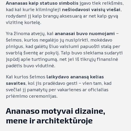
Ananasas kaip statuso simbolis
įgavo tiek reikšmės,
kad kai kurie kilmingieji
nešiodavosi vaisių viešai
,
rodydami jį kaip brangų aksesuarą ar net kaip gyvą
vizitinę kortelę.
Yra žinoma atvejų, kai
ananasai buvo nuomojami
–
šeimos, kurios negalėjo jų nusipirkti, mokėdavo
pinigus, kad galėtų šiuo vaisiumi papuošti stalą per
svarbią šventę ar pokylį. Taip buvo siekiama sudaryti
įspūdį apie turtingumą, net jei iš tikrųjų finansinė
padėtis buvo vidutinė.
Kai kurios šeimos
laikydavo ananasą kelias
savaites
, kol jis pradėdavo gesti – vien tam, kad
svečiai jį pamatytų per vakarienes ar oficialias
priėmimo ceremonijas.
Ananaso motyvai dizaine,
mene ir architektūroje