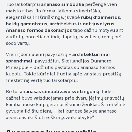
Tuo laikotarpiu
ananaso simbolika
peržengė vien
maisto ribas. Jo forma, laikoma simetriška,
elegantiška ir išraiškinga, įkvėpė
rūbų dizainerius,
baldų gamintojus, architektus ir net juvelyrus
.
Ananaso formos dekoracijos
tapo dažnu motyvu ant
audinių, porceliano indų, tapetų, paveikslų rėmų bei
sodo vartų.
Vieni įdomiausių pavyzdžių –
architektūriniai
sprendimai
, pavyzdžiui, Skotlandijos Dunmoro
Pineapple – didžiulis pastatas su ananaso formos
kupolu. Tokie kūriniai liudija apie vaisiaus prestižą
ir estetinę vertę tuo laikotarpiu.
Be to,
ananasas simbolizavo svetingumą
, todėl
dažnai buvo vaizduojamas prie dvarų įėjimų ar svečių
kambariuose kaip geranoriškumo ženklas. Ši reikšmė
gyvuoja iki šių dienų – kai kuriose šalyse ananaso
atvaizdas iki šiol reiškia „sveiki atvykę“.