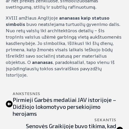
ar net prekės ženkluose, simbolizuodamas
svetingumą, stilių ir subtilų rafinuotumą.
XVIII amžiaus Anglijoje
ananasas kaip statuso
simbolis
buvo neatsiejama turtuolių gyvenimo dalis.
Nuo retų vaisių iki architektūros detalių – šis
tropinis vaisius užėmė garbingą vietą aukštuomenės
kasdienybėje. Jo simbolika, išlikusi iki šių dienų,
primena, kaip žmonės visais laikais ieškojo būdų
išreikšti savo socialinį statusą per materialius
objektus. O
ananasas
, paradoksaliai, tapo vienu iš
įspūdingiausių tokios saviraiškos pavyzdžių
istorijoje.
ANKSTESNIS
Pirmieji Garbės medaliai JAV istorijoje –
Didžiojo lokomotyvo persekiojimo
herojams
SEKANTIS
Senovės Graikijoje buvo tikima, kad