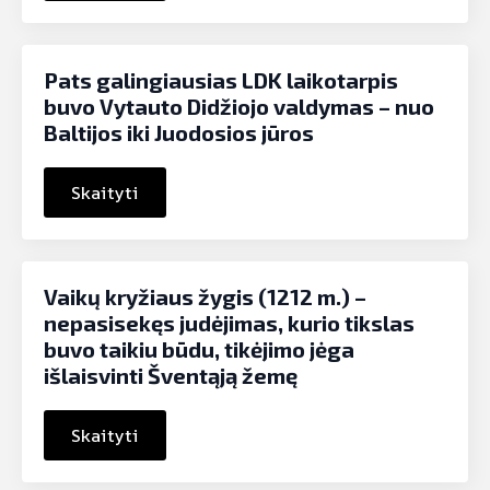
Pats galingiausias LDK laikotarpis
buvo Vytauto Didžiojo valdymas – nuo
Baltijos iki Juodosios jūros
Skaityti
Vaikų kryžiaus žygis (1212 m.) –
nepasisekęs judėjimas, kurio tikslas
buvo taikiu būdu, tikėjimo jėga
išlaisvinti Šventąją žemę
Skaityti