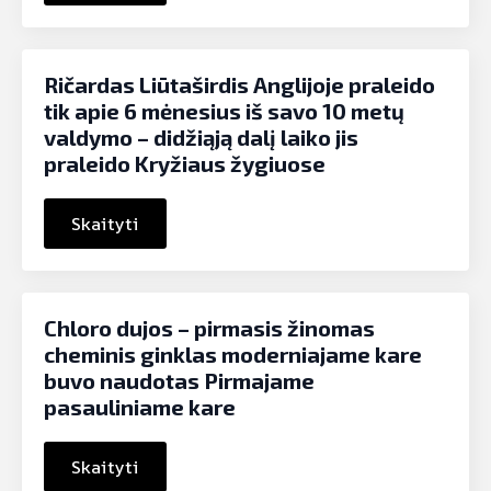
Ričardas Liūtaširdis Anglijoje praleido
tik apie 6 mėnesius iš savo 10 metų
valdymo – didžiąją dalį laiko jis
praleido Kryžiaus žygiuose
Skaityti
Chloro dujos – pirmasis žinomas
cheminis ginklas moderniajame kare
buvo naudotas Pirmajame
pasauliniame kare
Skaityti