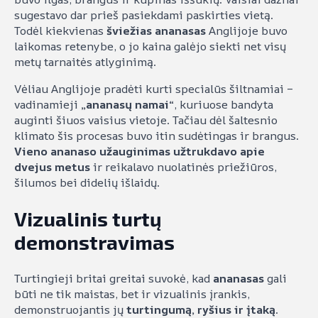
sugestavo dar prieš pasiekdami paskirties vietą.
Todėl kiekvienas
šviežias ananasas
Anglijoje buvo
laikomas retenybe, o jo kaina galėjo siekti net visų
metų tarnaitės atlyginimą.
Vėliau Anglijoje pradėti kurti specialūs šiltnamiai –
vadinamieji
„ananasų namai“
, kuriuose bandyta
auginti šiuos vaisius vietoje. Tačiau dėl šaltesnio
klimato šis procesas buvo itin sudėtingas ir brangus.
Vieno ananaso užauginimas užtrukdavo apie
dvejus metus
ir reikalavo nuolatinės priežiūros,
šilumos bei didelių išlaidų.
Vizualinis turtų
demonstravimas
Turtingieji britai greitai suvokė, kad
ananasas
gali
būti ne tik maistas, bet ir vizualinis įrankis,
demonstruojantis jų
turtingumą, ryšius ir įtaką
.