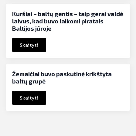
Kuršiai – baltų gentis – taip gerai valdė
laivus, kad buvo laikomi piratais
Baltijos jūroje
Skaityti
Žemaičiai buvo paskutinė krikštyta
baltų grupė
Skaityti