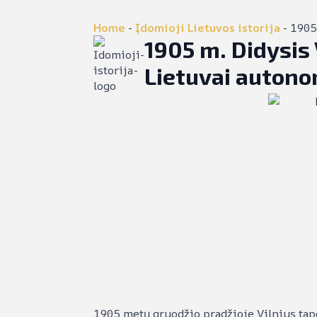
Home
-
Įdomioji Lietuvos istorija
-
1905
1905 m. Didysis
Lietuvai autono
1905 metų gruodžio pradžioje Vilnius tap