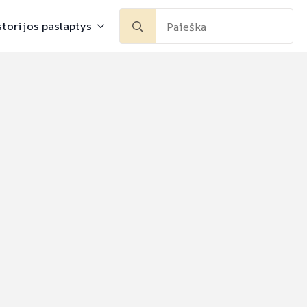
Search
storijos paslaptys
for: