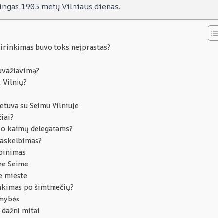
ringas 1905 metų Vilniaus dienas.
sirinkimas buvo toks neįprastas?
uvažiavimą?
 Vilnių?
etuva su Seimu Vilniuje
žiai?
ėjo kaimų delegatams?
paskelbimas?
opinimas
me Seime
e mieste
rinkimas po šimtmečių?
omybės
 dažni mitai