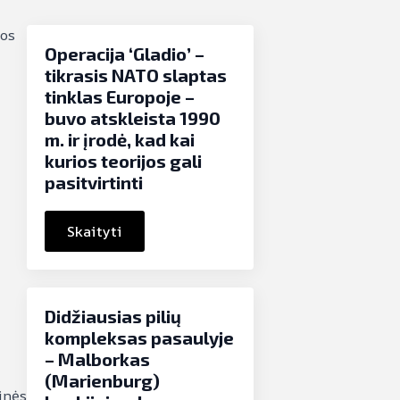
jos
Operacija ‘Gladio’ –
tikrasis NATO slaptas
tinklas Europoje –
buvo atskleista 1990
m. ir įrodė, kad kai
kurios teorijos gali
pasitvirtinti
Skaityti
Didžiausias pilių
kompleksas pasaulyje
– Malborkas
(Marienburg)
inės