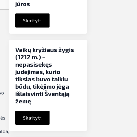
jūros
Skaityti
Vaikų kryžiaus žygis
(1212 m.) –
nepasisekęs
judėjimas, kurio
tikslas buvo taikiu
būdu, tikėjimo jėga
vo
išlaisvinti Šventąją
žemę
Skaityti
nės
lba,