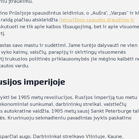
iniu įtraukimu.
o Prūsijoje spausdintus leidinius, o „Aušra“, „Varpas“ ir ki
 raidą plačiau atskleidžia
lietuviškos spaudos draudimo ir
iskutuoti ne tik apie kalbos išsaugojimą, bet ir apie visuom
tį.
stas savo mastu ir sudėtimi. Jame turėjo dalyvauti ne vien
ių vyko kaimų, valsčių, parapijų ir skirtingų visuomenės
tį trukusios politinės priklausomybės jie mėgino kalbėti n
tautos vardu.
sijos imperijoje
vykti be 1905 metų revoliucijos. Rusijos imperiją tuo metu
ekonominiai sunkumai, darbininkų streikai, valstiečių
 autokratine valdžia. 1905 metų sausį Sankt Peterburge tai
s. Kruvinuoju sekmadieniu pavadintas įvykis paskatino
sparčiai augo. Darbininkai streikavo Vilniuje, Kaune,