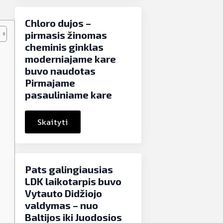
Chloro dujos –
pirmasis žinomas
cheminis ginklas
moderniajame kare
buvo naudotas
Pirmajame
pasauliniame kare
Skaityti
Pats galingiausias
LDK laikotarpis buvo
Vytauto Didžiojo
valdymas – nuo
Baltijos iki Juodosios