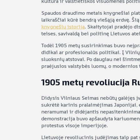
kultūra ir valstietiškos visuomenės polit
Spaudos draudimo metais knygnešiai platin
laikraščiai kūrė bendrą viešąją erdvę. Šią
knygnešių istorija
. Skaitytojai pradėjo d
teises, savivaldą bei politinę Lietuvos atei
Todėl 1905 metų susirinkimas buvo neįpra
didikai ar profesionalūs politikai. Į Viln
sluoksnių atstovai. Po daugiau nei šimtme
praėjusios valstybės luomų, o modernios 
1905 metų revoliucija Ru
Didysis Vilniaus Seimas nebūtų galėjęs į
sukrėtė karinis pralaimėjimas Japonijai, 
neramumai ir didėjantis nepasitenkinimas
demonstracija buvo apšaudyta kariuomenė
protestus visoje imperijoje.
Lietuvoje revoliucinis judėjimas taip pat 