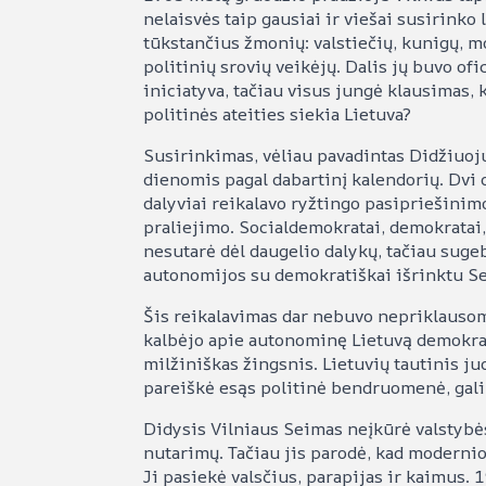
nelaisvės taip gausiai ir viešai susirinko
tūkstančius žmonių: valstiečių, kunigų, mo
politinių srovių veikėjų. Dalis jų buvo ofic
iniciatyva, tačiau visus jungė klausimas, 
politinės ateities siekia Lietuva?
Susirinkimas, vėliau pavadintas Didžiuo
dienomis pagal dabartinį kalendorių. Dvi d
dalyviai reikalavo ryžtingo pasipriešinimo
praliejimo. Socialdemokratai, demokratai,
nesutarė dėl daugelio dalykų, tačiau suge
autonomijos su demokratiškai išrinktu Se
Šis reikalavimas dar nebuvo nepriklaus
kalbėjo apie autonominę Lietuvą demokrati
milžiniškas žingsnis. Lietuvių tautinis j
pareiškė esąs politinė bendruomenė, galin
Didysis Vilniaus Seimas neįkūrė valstybės
nutarimų. Tačiau jis parodė, kad modernio
Ji pasiekė valsčius, parapijas ir kaimus. 