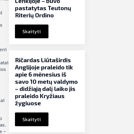
Lenkijoje – buvo
pastatytas Teutonų
ų
Riterių Ordino
os
Skaityti
ieni
Ričardas Liūtaširdis
atai
Anglijoje praleido tik
ios
apie 6 mėnesius iš
savo 10 metų valdymo
– didžiąją dalį laiko jis
praleido Kryžiaus
šai
žygiuose
o
Skaityti
as.
e –