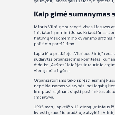
galimybių langas gali užsidaryti greičiau, 
Kaip gimė sumanymas s
Mintis Vilniuje surengti visos Lietuvos a
iniciatorių minimi Jonas Kriaučiūnas, Jon
lietuvių visuomeninio gyvenimo sritims, 
politinio pareiškimo.
Lapkričio pradžioje „Vilniaus žinių“ redak
sudarytas organizacinis komitetas, kuriam
didelis: „Aušros“ leidėjas ir tautinio atg
vienijančia figūra.
Organizatoriams teko spręsti esminį klaus
nepriklausomos valstybės, nei legalių liet
kreiptasi raginant siųsti pasirinktus atst
iniciatyva.
1905 metų lapkričio 11 dieną „Vilniaus ži
kviesti gruodžio pradžioje atvykti į Vilnių