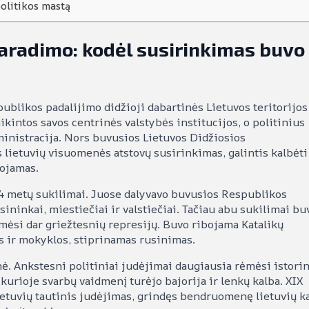
politikos mastą
raradimo: kodėl susirinkimas buvo
ublikos padalijimo didžioji dabartinės Lietuvos teritorijos
ikintos savos centrinės valstybės institucijos, o politinius
inistracija. Nors buvusios Lietuvos Didžiosios
 lietuvių visuomenės atstovų susirinkimas, galintis kalbėti
uojamas.
 metų sukilimai. Juose dalyvavo buvusios Respublikos
sininkai, miestiečiai ir valstiečiai. Tačiau abu sukilimai bu
ėmėsi dar griežtesnių represijų. Buvo ribojama Katalikų
s ir mokyklos, stiprinamas rusinimas.
nė. Ankstesni politiniai judėjimai daugiausia rėmėsi istori
kurioje svarbų vaidmenį turėjo bajorija ir lenkų kalba. XIX
tuvių tautinis judėjimas, grindęs bendruomenę lietuvių ka