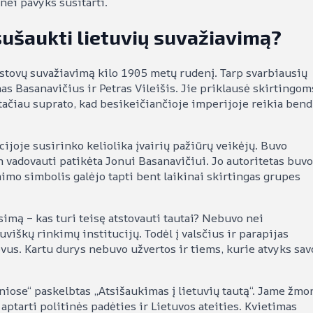
nei pavyks susitarti.
ušaukti lietuvių suvažiavimą?
tstovų suvažiavimą kilo 1905 metų rudenį. Tarp svarbiausių
as Basanavičius ir Petras Vileišis. Jie priklausė skirtingom
tačiau suprato, kad besikeičiančioje imperijoje reikia bend
cijoje susirinko keliolika įvairių pažiūrų veikėjų. Buvo
 vadovauti patikėta Jonui Basanavičiui. Jo autoritetas buvo
imimo simbolis galėjo tapti bent laikinai skirtingas grupes
imą – kas turi teisę atstovauti tautai? Nebuvo nei
uviškų rinkimų institucijų. Todėl į valsčius ir parapijas
ovus. Kartu durys nebuvo užvertos ir tiems, kurie atvyks sav
niose“ paskelbtas „Atsišaukimas į lietuvių tautą“. Jame žmo
 aptarti politinės padėties ir Lietuvos ateities. Kvietimas