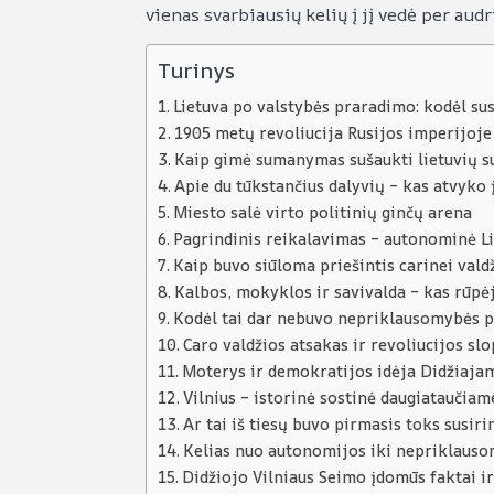
vienas svarbiausių kelių į jį vedė per aud
Turinys
Lietuva po valstybės praradimo: kodėl su
1905 metų revoliucija Rusijos imperijoje
Kaip gimė sumanymas sušaukti lietuvių s
Apie du tūkstančius dalyvių – kas atvyko į
Miesto salė virto politinių ginčų arena
Pagrindinis reikalavimas – autonominė Li
Kaip buvo siūloma priešintis carinei vald
Kalbos, mokyklos ir savivalda – kas rūp
Kodėl tai dar nebuvo nepriklausomybės 
Caro valdžios atsakas ir revoliucijos sl
Moterys ir demokratijos idėja Didžiaja
Vilnius – istorinė sostinė daugiataučiam
Ar tai iš tiesų buvo pirmasis toks susi
Kelias nuo autonomijos iki nepriklaus
Didžiojo Vilniaus Seimo įdomūs faktai ir