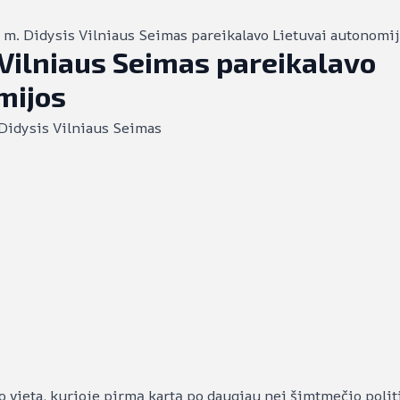
 m. Didysis Vilniaus Seimas pareikalavo Lietuvai autonomi
 Vilniaus Seimas pareikalavo
mijos
o vieta, kurioje pirmą kartą po daugiau nei šimtmečio polit