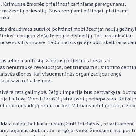
e. Kaimuose žmonės priešinosi cariniams pareigūnams,
ir mažesnių prievolių. Buvo rengiami mitingai, platinami
inkai.
dos draudimas suteikė politinei mobilizacijai naujų galimy
žinios“, daugėjo viešų tekstų ir diskusijų. Tai, kas anksčiau
ačiuose susitikimuose, 1905 metais galėjo būti skelbiama da
askelbė manifestą, žadėjusį pilietines laisves ir
as nenutraukė revoliucijos, bet trumpam susilpnino cenzūr
laisvės dienos, kai visuomeninės organizacijos rengė
lavo savo reikalavimus.
tsivėrė reta galimybė. Jeigu imperija bus pertvarkyta, būtin
lauja Lietuva. Vien laikraščių straipsnių nebepakako. Reikėj
autonomijos idėją remia ne keli Vilniaus inteligentai, o žm
ldžia galėjo bet kada susigrąžinti iniciatyvą, o kariuomenė
anizuojamas skubiai. Jo rengėjai veikė žinodami, kad polit