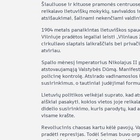
Šiauliuose ir kituose pramonės centruos
reikalavo lietuviškų mokyklų, savivaldos 
atsišaukimai, šalinami nekenčiami valdin
1904 metais panaikintas lietuviškos spau
Vilniuje pradėtos legaliai leisti „Vilniaus 
cirkuliavo slaptais laikraščiais bei priv
atviriau.
Spalio mėnesį imperatorius Nikolajus II p
atstovaujamąją Valstybės Dūmą. Manifest
policinę kontrolę. Atsirado vadinamosios 
susirinkimus, o tautiniai judėjimai formu
Lietuvių politikos veikėjai suprato, kad a
aiškiai pasakyti, kokios vietos joje reika
didelio susirinkimo, kuris parodytų, kad 
visame krašte.
Revoliucinis chaosas kartu kėlė pavojų. Va
pradėti represijas. Todėl Seimas buvo org