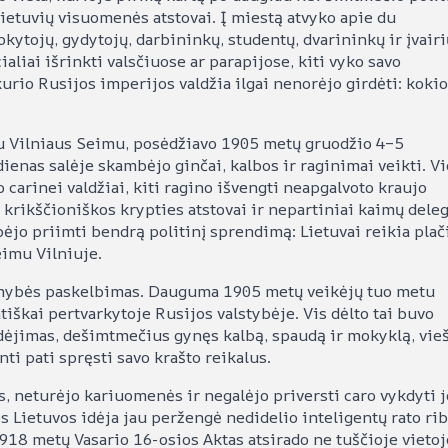
 lietuvių visuomenės atstovai. Į miestą atvyko apie du
kytojų, gydytojų, darbininkų, studentų, dvarininkų ir įvairi
ialiai išrinkti valsčiuose ar parapijose, kiti vyko savo
kurio Rusijos imperijos valdžia ilgai nenorėjo girdėti: koki
ju Vilniaus Seimu, posėdžiavo 1905 metų gruodžio 4–5
ienas salėje skambėjo ginčai, kalbos ir raginimai veikti. V
 carinei valdžiai, kiti ragino išvengti neapgalvoto kraujo
 krikščioniškos krypties atstovai ir nepartiniai kaimų deleg
bėjo priimti bendrą politinį sprendimą: Lietuvai reikia plač
imu Vilniuje.
omybės paskelbimas. Dauguma 1905 metų veikėjų tuo metu
škai pertvarkytoje Rusijos valstybėje. Vis dėlto tai buvo
udėjimas, dešimtmečius gynęs kalbą, spaudą ir mokyklą, vie
ti pati spręsti savo krašto reikalus.
, neturėjo kariuomenės ir negalėjo priversti caro vykdyti j
s Lietuvos idėja jau peržengė nedidelio inteligentų rato rib
1918 metų Vasario 16-osios Aktas atsirado ne tuščioje vietoj