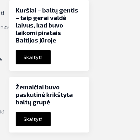
Kuršiai – baltų gentis
ti
– taip gerai valdė
laivus, kad buvo
enės
laikomi piratais
Baltijos jūroje
Skaityti
e
Žemaičiai buvo
paskutinė krikštyta
baltų grupė
ki
Skaityti