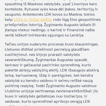
spaudimą iš Maskvos valstybės, ypač Livonijos karo
kontekste. Rytuose vyko kova dėl įtakos, teritorijų ir
saugumo. Ankstesnės LDK kovos su Maskva, tokios
kaip
1514 m. Oršos mūšis
, rodo ilgą šios geopolitinės
priešpriešos istoriją. Žygimanto Augusto laikais ši
įtampa niekur nedingo, o karinė ir finansinė našta
vertė ieškoti tvirtesnės sąjungos su Lenkija.
Tačiau unijos sudarymo procesas buvo skausmingas.
Lietuvos didikai priešinosi pernelyg glaudžiam
susiliejimui, nes bijojo prarasti valstybės
savarankiškumą. Žygimantas Augustas spaudė,
laviravo ir galiausiai pasirinko sprendimą, kuris
pakeitė abiejų valstybių ateitį. LDK išsaugojo atskirą
teisę, kariuomenę, iždą ir pareigybes, bet bendra
valstybė su bendru valdovu ir seimu reiškė naują
politinę realybę. Todėl Žygimanto Augusto vaidmuo
Liublino unijoje vertinamas nevienareikšmiškai: jis
buvo ir valstybės gelbėtojas nuo izoliacijos, ir
valdovas, kurio sprendimai apribojo senąją LDK