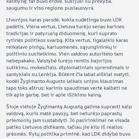
kaimynę: tai buvo erdvė, susijusi su prekyba,
saugumu ir viso regiono pusiausvyra.
Livonijos karas parodė, kokia sudėtinga buvo LDK
padėtis. Viena vertus, Lietuva turėjo senas karines
tradicijas ir patyrusią diduomenę, kuri suprato
rytinės politikos svarbą. Kita vertus, ilgalaikis karas
reikalavo pinigų, kariuomenės, sąjungininkų ir
politinio susitelkimo. Vien valdovo autoriteto tam
nebepakako. Valstybė turėjo remtis bajorijos
sutikimu, mokesčiais, diplomatiniais sprendimais ir
santykiais su Lenkija. Būtent čia labai aiškiai matyti,
kodėl Žygimanto Augusto laikais unijos klausimas
tapo toks aštrus: karinis spaudimas vertė kalbėti ne
tik apie garbę, bet ir apie išlikimo kainą.
Šioje vietoje Žygimantą Augustą galima suprasti kaip
valdovą, kuris matė pavojų, bet neturėjo paprastų
priemonių jam sustabdyti. Jo pasirinkimai ne visada
patiko Lietuvos didikams, tačiau jie kilo iš realios
grėsmės. Rytų politika priminė, kad LDK didybė buvo