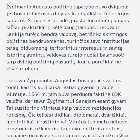
Žygimanto Augusto politinė tapatybė buvo dviguba:
jis buvo ir Lietuvos didysis kunigaikštis, ir Lenkijos
karalius. Ši padėtis atrodė įprasta Jogailaičių laikais,
tačiau praktiškai ji kėlė daug įtampos. Lietuva ir
Lenkija turėjo bendrą valdovą, bet išliko skirtingos
politinės bendruomenės, turinčios savo institucijas,
teisę, diduomenę, teritorinius interesus ir savitą
istorinę atmintį. Valdovas turėjo nuolat balansuoti
tarp dviejų politinių pasaulių, kurių poreikiai ne
visada sutapo.
Lietuvai Žygimantas Augustas buvo ypač svarbus
todėl, kad jis kurį laiką realiai gyveno ir valdė
Vilniuje. 1544 m. jam buvo perduota faktinė LDK
valdžia, dar tėvui Žygimantui Senajam esant gyvam.
Tai sustiprino Vilniaus kaip valdovo rezidencijos
reikšmę. Čia telkėsi didikai, diplomatai, dvariškiai,
menininkai ir raštininkai. Vilnius tuo metu nebuvo
provincinis užkampis. Tai buvo politinis centras,
kuriame formavosi sprendimai, svarbūs milžiniškai