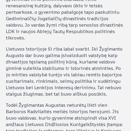
renesansinę kultūrą, dalyvavo ūkio ir teisės
pertvarkose, o gyvenimo pabaigoje tapo paskutiniu
Gediminaičių-Jogailaičių dinastinės tradicijos
valdovu. Jo vardas žymi ribą tarp senosios dinastinės
LDK ir naujos Abiejų Tautų Respublikos politinės
tikrovės.
Lietuvos istorijoje ši riba labai svarbi. Iki Žygimanto
Augusto dar buvo galima įsivaizduoti valstybę kaip
dinastijos tęsiamą politinį kūną, kuriame valdovo
giminė suteikia stabilumo ir istorinės atminties. Po
jo mirties valstybė turėjo vis labiau remtis bajorijos
susitarimais, rinkimais, seimų politika ir sudėtingu
Lietuvos bei Lenkijos interesų derinimu. Tai nebuvo
staigus žlugimas, bet tai buvo aiškus posūkis.
Todėl Žygimantas Augustas neturėtų likti vien
Barboros Radvilaitės meilės istorijos herojumi. Jis
buvo valdovas, kurio gyvenime atsispindi visa XVI
amžiaus Lietuvos Didžiosios Kunigaikštystės įtampa:
tarp tradicijos ir reformos, tarp Vilniaus ir Krokuvos,