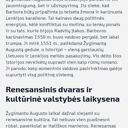
jausmingumą, bet ir užsispyrimą. Jis siekė, kad
Barbora būtų pripažinta jo teisėta žmona ir karūnuota
Lenkijos karaliene. Tai kainavo daug politinės
energijos, kėlė konfliktus su motina, su lenkų ponais
ir su tais, kurie bijojo Radvilų įtakos. Barboros
karūnavimas 1550 m. buvo valdovo pergalė, bet labai
trumpa. Ji mirė 1551 m., palikdama Žygimantą
Augustą gedule, o istorijai – vieną garsiausių
Lietuvos ir Lenkijos meilės pasakojimų. Vis dėlto šios
istorijos nereikėtų suprasti vien kaip rūmų romano.
Ji parodo, kaip asmeninis valdovo pasirinkimas galėjo
supurtyti visą politinę sistemą.
Renesansinis dvaras ir
kultūrinė valstybės laikysena
Žygimanto Augusto laikai dažnai siejami su
renesansine kultūra. Tai nebuvo vien puošnesni
rūbai, paveikslai ar itališkos manieros. Renesansas