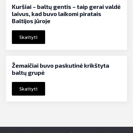
Kuršiai – baltų gentis – taip gerai valdė
laivus, kad buvo laikomi piratais
Baltijos jūroje
Skaityti
Žemaičiai buvo paskutinė krikštyta
baltų grupė
Skaityti