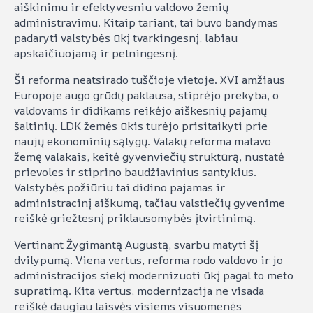
aiškinimu ir efektyvesniu valdovo žemių
administravimu. Kitaip tariant, tai buvo bandymas
padaryti valstybės ūkį tvarkingesnį, labiau
apskaičiuojamą ir pelningesnį.
Ši reforma neatsirado tuščioje vietoje. XVI amžiaus
Europoje augo grūdų paklausa, stiprėjo prekyba, o
valdovams ir didikams reikėjo aiškesnių pajamų
šaltinių. LDK žemės ūkis turėjo prisitaikyti prie
naujų ekonominių sąlygų. Valakų reforma matavo
žemę valakais, keitė gyvenviečių struktūrą, nustatė
prievoles ir stiprino baudžiavinius santykius.
Valstybės požiūriu tai didino pajamas ir
administracinį aiškumą, tačiau valstiečių gyvenime
reiškė griežtesnį priklausomybės įtvirtinimą.
Vertinant Žygimantą Augustą, svarbu matyti šį
dvilypumą. Viena vertus, reforma rodo valdovo ir jo
administracijos siekį modernizuoti ūkį pagal to meto
supratimą. Kita vertus, modernizacija ne visada
reiškė daugiau laisvės visiems visuomenės