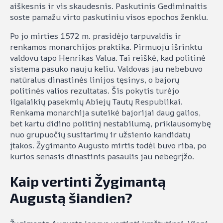
aiškesnis ir vis skaudesnis. Paskutinis Gediminaitis
soste pamažu virto paskutiniu visos epochos ženklu.
Po jo mirties 1572 m. prasidėjo tarpuvaldis ir
renkamos monarchijos praktika. Pirmuoju išrinktu
valdovu tapo Henrikas Valua. Tai reiškė, kad politinė
sistema pasuko nauju keliu. Valdovas jau nebebuvo
natūralus dinastinės linijos tęsinys, o bajorų
politinės valios rezultatas. Šis pokytis turėjo
ilgalaikių pasekmių Abiejų Tautų Respublikai.
Renkama monarchija suteikė bajorijai daug galios,
bet kartu didino politinį nestabilumą, priklausomybę
nuo grupuočių susitarimų ir užsienio kandidatų
įtakos. Žygimanto Augusto mirtis todėl buvo riba, po
kurios senasis dinastinis pasaulis jau nebegrįžo.
Kaip vertinti Žygimantą
Augustą šiandien?