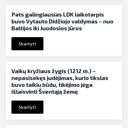
Pats galingiausias LDK laikotarpis
buvo Vytauto Didžiojo valdymas – nuo
Baltijos iki Juodosios jūros
Skaityti
Vaikų kryžiaus žygis (1212 m.) –
nepasisekęs judėjimas, kurio tikslas
buvo taikiu būdu, tikėjimo jėga
išlaisvinti Šventąją žemę
Skaityti