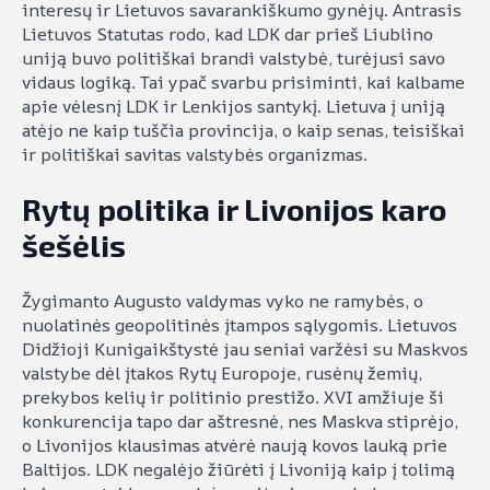
interesų ir Lietuvos savarankiškumo gynėjų. Antrasis
Lietuvos Statutas rodo, kad LDK dar prieš Liublino
uniją buvo politiškai brandi valstybė, turėjusi savo
vidaus logiką. Tai ypač svarbu prisiminti, kai kalbame
apie vėlesnį LDK ir Lenkijos santykį. Lietuva į uniją
atėjo ne kaip tuščia provincija, o kaip senas, teisiškai
ir politiškai savitas valstybės organizmas.
Rytų politika ir Livonijos karo
šešėlis
Žygimanto Augusto valdymas vyko ne ramybės, o
nuolatinės geopolitinės įtampos sąlygomis. Lietuvos
Didžioji Kunigaikštystė jau seniai varžėsi su Maskvos
valstybe dėl įtakos Rytų Europoje, rusėnų žemių,
prekybos kelių ir politinio prestižo. XVI amžiuje ši
konkurencija tapo dar aštresnė, nes Maskva stiprėjo,
o Livonijos klausimas atvėrė naują kovos lauką prie
Baltijos. LDK negalėjo žiūrėti į Livoniją kaip į tolimą