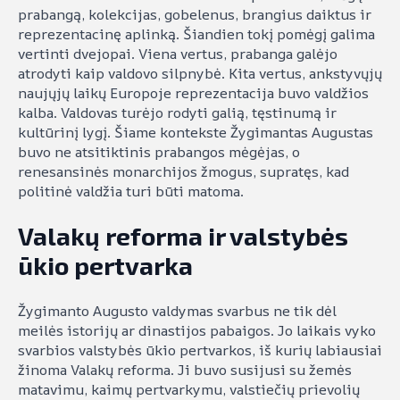
prabangą, kolekcijas, gobelenus, brangius daiktus ir
reprezentacinę aplinką. Šiandien tokį pomėgį galima
vertinti dvejopai. Viena vertus, prabanga galėjo
atrodyti kaip valdovo silpnybė. Kita vertus, ankstyvųjų
naujųjų laikų Europoje reprezentacija buvo valdžios
kalba. Valdovas turėjo rodyti galią, tęstinumą ir
kultūrinį lygį. Šiame kontekste Žygimantas Augustas
buvo ne atsitiktinis prabangos mėgėjas, o
renesansinės monarchijos žmogus, supratęs, kad
politinė valdžia turi būti matoma.
Valakų reforma ir valstybės
ūkio pertvarka
Žygimanto Augusto valdymas svarbus ne tik dėl
meilės istorijų ar dinastijos pabaigos. Jo laikais vyko
svarbios valstybės ūkio pertvarkos, iš kurių labiausiai
žinoma Valakų reforma. Ji buvo susijusi su žemės
matavimu, kaimų pertvarkymu, valstiečių prievolių