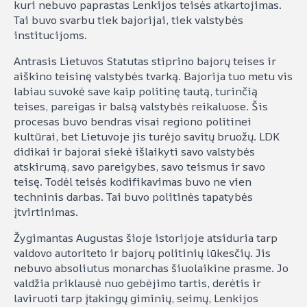
kuri nebuvo paprastas Lenkijos teisės atkartojimas.
Tai buvo svarbu tiek bajorijai, tiek valstybės
institucijoms.
Antrasis Lietuvos Statutas stiprino bajorų teises ir
aiškino teisinę valstybės tvarką. Bajorija tuo metu vis
labiau suvokė save kaip politinę tautą, turinčią
teises, pareigas ir balsą valstybės reikaluose. Šis
procesas buvo bendras visai regiono politinei
kultūrai, bet Lietuvoje jis turėjo savitų bruožų. LDK
didikai ir bajorai siekė išlaikyti savo valstybės
atskirumą, savo pareigybes, savo teismus ir savo
teisę. Todėl teisės kodifikavimas buvo ne vien
techninis darbas. Tai buvo politinės tapatybės
įtvirtinimas.
Žygimantas Augustas šioje istorijoje atsiduria tarp
valdovo autoriteto ir bajorų politinių lūkesčių. Jis
nebuvo absoliutus monarchas šiuolaikine prasme. Jo
valdžia priklausė nuo gebėjimo tartis, derėtis ir
laviruoti tarp įtakingų giminių, seimų, Lenkijos