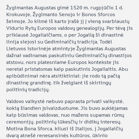
Žygimantas Augustas gimė 1520 m. rugpjūčio 1 d.
Krokuvoje, Žygimanto Senojo ir Bonos Sforcos
šeimoje. Jo kilmė iš karto įrašė jį į vieną svarbiausių
Vidurio Rytų Europos valdovų genealogijų. Per tėvą jis
priklausė Jogailaičiams, o per Jogailą ši dinastinė
linija siejosi su Gediminaičių tradicija. Todėl
Lietuvos istorinėje atmintyje Žygimantas Augustas
dažnai vadinamas paskutiniu Gediminaičių dinastijos
atstovu, nors platesniame Europos kontekste jis
neretai pristatomas kaip paskutinis Jogailaitis. Abu
apibūdinimai nėra atsitiktiniai: jie rodo tą pačią
dinastinę grandinę, tik žvelgiant iš skirtingų
politinių tradicijų.
Valdovo vaikystė nebuvo paprasta privati vaikystė,
kokią šiandien įsivaizduotume. Jis buvo auklėjamas
kaip būsimas valdovas, nuo mažens supamas rūmų
ceremonijų, politinių lūkesčių ir didikų interesų.
Motina Bona Sforca, kilusi iš Italijos, į Jogailaičių
dvarą atnešė renesansinės kultūros, ūkinio