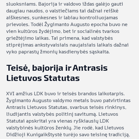
sluoksniams. Bajorija ir valdovo iždas galėjo gauti
daugiau naudos, o valstiečiams tai dažnai reiškė
aiškesnes, sunkesnes ir labiau kontroliuojamas
prievoles. Todėl Žygimanto Augusto epocha buvo ne
vien kultūros žydėjimo, bet ir socialinės tvarkos
griežtėjimo laikas. Tai primena, kad valstybės
stiprėjimas ankstyvaisiais naujaisiais laikais dažnai
vyko paprastų žmonių kasdienybės sąskaita.
Teisė, bajorija ir Antrasis
Lietuvos Statutas
XVI amžius LDK buvo ir teisės brandos laikotarpis.
Žygimanto Augusto valdymo metais buvo patvirtintas
Antrasis Lietuvos Statutas, svarbus teisės rinkinys,
liudijantis valstybės politinį savitumą. Lietuvos
Statutai apskritai yra vienas ryškiausių LDK
valstybinės kultūros ženklų. Jie rodė, kad Lietuvos
Didžioji Kunigaikštystė turėjo savo teisinę tradiciją,