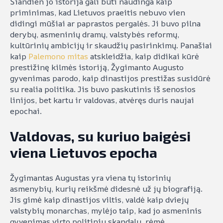
Šiandien jo istorija gali būti naudinga kaip
priminimas, kad Lietuvos praeitis nebuvo vien
didingi mūšiai ar paprastos pergalės. Ji buvo pilna
derybų, asmeninių dramų, valstybės reformų,
kultūrinių ambicijų ir skaudžių pasirinkimų. Panašiai
kaip
Palemono mitas
atskleidžia, kaip didikai kūrė
prestižinę kilmės istoriją, Žygimanto Augusto
gyvenimas parodo, kaip dinastijos prestižas susidūrė
su realia politika. Jis buvo paskutinis iš senosios
linijos, bet kartu ir valdovas, atvėręs duris naujai
epochai.
Valdovas, su kuriuo baigėsi
viena Lietuvos epocha
Žygimantas Augustas yra viena tų istorinių
asmenybių, kurių reikšmė didesnė už jų biografiją.
Jis gimė kaip dinastijos viltis, valdė kaip dviejų
valstybių monarchas, mylėjo taip, kad jo asmeninis
gyvenimas virto politiniu skandalu, rėmė