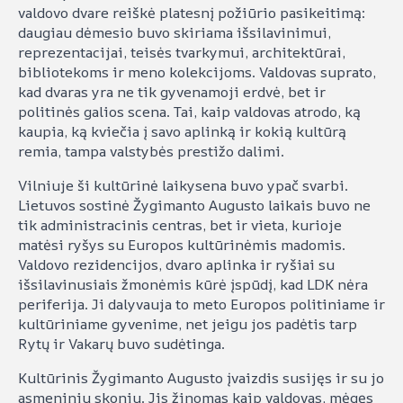
valdovo dvare reiškė platesnį požiūrio pasikeitimą:
daugiau dėmesio buvo skiriama išsilavinimui,
reprezentacijai, teisės tvarkymui, architektūrai,
bibliotekoms ir meno kolekcijoms. Valdovas suprato,
kad dvaras yra ne tik gyvenamoji erdvė, bet ir
politinės galios scena. Tai, kaip valdovas atrodo, ką
kaupia, ką kviečia į savo aplinką ir kokią kultūrą
remia, tampa valstybės prestižo dalimi.
Vilniuje ši kultūrinė laikysena buvo ypač svarbi.
Lietuvos sostinė Žygimanto Augusto laikais buvo ne
tik administracinis centras, bet ir vieta, kurioje
matėsi ryšys su Europos kultūrinėmis madomis.
Valdovo rezidencijos, dvaro aplinka ir ryšiai su
išsilavinusiais žmonėmis kūrė įspūdį, kad LDK nėra
periferija. Ji dalyvauja to meto Europos politiniame ir
kultūriniame gyvenime, net jeigu jos padėtis tarp
Rytų ir Vakarų buvo sudėtinga.
Kultūrinis Žygimanto Augusto įvaizdis susijęs ir su jo
asmeniniu skoniu. Jis žinomas kaip valdovas, mėgęs