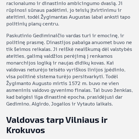
racionalumo ir dinastinio ambicingumo dvasią. Ji
rūpinosi sūnaus padėtimi, jo teisių įtvirtinimu ir
ateitimi, todėl Žygimantas Augustas labai anksti tapo
politinių planų centru.
Paskutinio Gediminaičio vardas turi ir emocinę, ir
politinę prasmę. Dinastijos pabaiga anuomet buvo ne
tik šeimos reikalas. Ji reiškė neaiškumą dėl valstybės
ateities, galimą valdžios perėjimą į renkamos
monarchijos logiką ir naujas didikų kovas. Kai
valdovas neturėjo teisėto vyriškos linijos įpėdinio,
visa politinė sistema turėjo persitvarkyti. Todėl
Žygimanto Augusto mirtis 1572 m. buvo ne vien
asmeninis valdovo gyvenimo finalas. Tai buvo ženklas,
kad baigėsi ilga dinastinė epocha, prasidėjusi dar
Gedimino, Algirdo, Jogailos ir Vytauto laikais.
Valdovas tarp Vilniaus ir
Krokuvos