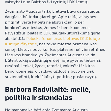
valstybei nuo Baltijos iki rytinių LDK žemių.
Žygimanto Augusto laikų Lietuva buvo daugiatautė,
daugiakalbė ir daugiareligė. Apie tokią valstybės
prigimtį verta kalbėti ne abstrakčiai, o per
konkrečius miestus, žemes ir bendruomenes.
Pavyzdžiui, platesnį LDK daugiakultūriškumą gerai
atskleidžia
Polocko fenomenas Lietuvos Didžiojoje
Kunigaikštystėje
, nes tokie miestai primena, kad
senoji Lietuva buvo kur kas platesnė nei vien etninės
Lietuvos branduolys. Žygimantas Augustas valdė
būtent tokią sudėtingą erdvę: joje gyveno lietuviai,
rusėnai, lenkai, žydai, totoriai, vokiečiai ir kitos
bendruomenės, o valdovo užduotis buvo ne tiek
suvienodinti, kiek išlaikyti politinę pusiausvyrą.
Barbora Radvilaitė: meilė,
politika ir skandalas
Neįmanoma kalbėti apie Žygimantą Augustą