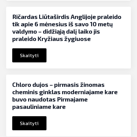
Ričardas Liūtaširdis Anglijoje praleido
tik apie 6 mėnesius iš savo 10 metų
valdymo – didžiąją dalį laiko jis
praleido Kryžiaus žygiuose
Skaityti
Chloro dujos – pirmasis žinomas
cheminis ginklas moderniajame kare
buvo naudotas Pirmajame
pasauliniame kare
Skaityti