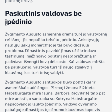
politinę erdvę.
Paskutinis valdovas be
įpėdinio
Žygimanto Augusto asmeninė drama turėjo valstybinę
reikšmę: jis nepaliko teisėto įpėdinio. Ankstyvųjų
naujųjų laikų monarchijoje tai buvo didžiulė
problema. Dinastinis paveldėjimas užtikrindavo
tęstinumą, mažindavo politinį neapibrėžtumą ir
padėdavo išvengti kovų dėl sosto. Kai valdovas miršta
be palikuonio, valstybė turi iš naujo atsakyti į
klausimą, kas turi teisę valdyti.
Žygimanto Augusto santuokos buvo politiškai ir
asmeniškai sudėtingos. Pirmoji žmona Elžbieta
Habsburgaitė mirė jauna, Barbora Radvilaitė taip pat
mirė anksti, o santuoka su Kotryna Habsburgaite
nepadovanojo laukto įpėdinio. Valdovo gyvenimo
pabaigoje dinastijos tęstinumo klausimas tapo vis