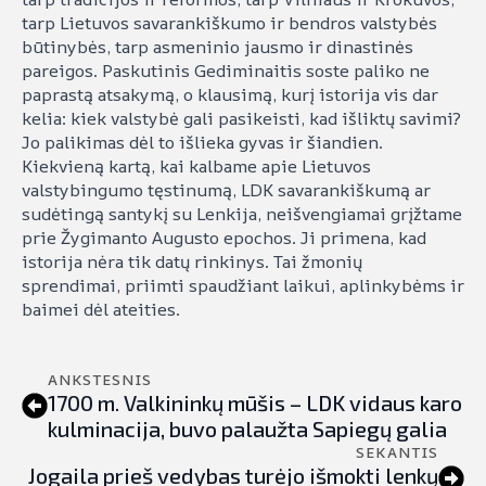
tarp Lietuvos savarankiškumo ir bendros valstybės
būtinybės, tarp asmeninio jausmo ir dinastinės
pareigos. Paskutinis Gediminaitis soste paliko ne
paprastą atsakymą, o klausimą, kurį istorija vis dar
kelia: kiek valstybė gali pasikeisti, kad išliktų savimi?
Jo palikimas dėl to išlieka gyvas ir šiandien.
Kiekvieną kartą, kai kalbame apie Lietuvos
valstybingumo tęstinumą, LDK savarankiškumą ar
sudėtingą santykį su Lenkija, neišvengiamai grįžtame
prie Žygimanto Augusto epochos. Ji primena, kad
istorija nėra tik datų rinkinys. Tai žmonių
sprendimai, priimti spaudžiant laikui, aplinkybėms ir
baimei dėl ateities.
ANKSTESNIS
1700 m. Valkininkų mūšis – LDK vidaus karo
kulminacija, buvo palaužta Sapiegų galia
SEKANTIS
Jogaila prieš vedybas turėjo išmokti lenkų