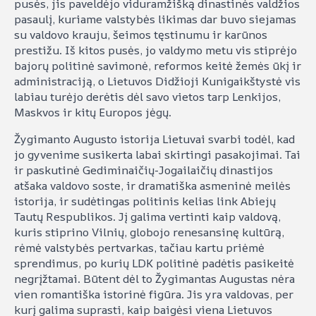
pusės, jis paveldėjo viduramžišką dinastinės valdžios
pasaulį, kuriame valstybės likimas dar buvo siejamas
su valdovo krauju, šeimos tęstinumu ir karūnos
prestižu. Iš kitos pusės, jo valdymo metu vis stiprėjo
bajorų politinė savimonė, reformos keitė žemės ūkį ir
administraciją, o Lietuvos Didžioji Kunigaikštystė vis
labiau turėjo derėtis dėl savo vietos tarp Lenkijos,
Maskvos ir kitų Europos jėgų.
Žygimanto Augusto istorija Lietuvai svarbi todėl, kad
jo gyvenime susikerta labai skirtingi pasakojimai. Tai
ir paskutinė Gediminaičių-Jogailaičių dinastijos
atšaka valdovo soste, ir dramatiška asmeninė meilės
istorija, ir sudėtingas politinis kelias link Abiejų
Tautų Respublikos. Jį galima vertinti kaip valdovą,
kuris stiprino Vilnių, globojo renesansinę kultūrą,
rėmė valstybės pertvarkas, tačiau kartu priėmė
sprendimus, po kurių LDK politinė padėtis pasikeitė
negrįžtamai. Būtent dėl to Žygimantas Augustas nėra
vien romantiška istorinė figūra. Jis yra valdovas, per
kurį galima suprasti, kaip baigėsi viena Lietuvos