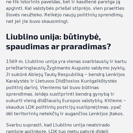
ne tik istorinis paveldas, bet ir kasdienė pareiga ją
apginti. Kai valstybės priešai stiprėjo, vien praeities
šlovės neužteko. Reikėjo naujų politinių sprendimų,
net jei jie buvo skausmingi.
Liublino unija: būtinybė,
spaudimas ar praradimas?
1569 m. Liublino unija yra vienas svarbiausių ir kartu
prieštaringiausių Žygimanto Augusto valdymo įvykių.
Ji sukūrė Abiejų Tautų Respubliką – bendrą Lenkijos
Karalystės ir Lietuvos Didžiosios Kunigaikštystės
politinį darinį. Vieniems tai buvo būtinas
sprendimas, leidęs sustiprinti bendrą gynybą ir
sukurti vieną didžiausių Europos valstybių. Kitiems –
skaudus LDK politinių pozicijų susilpnėjimas, ypač
dėl teritorinių netekčių ir augančios Lenkijos įtakos.
Svarbu suprasti, kad Liublino unija neatsirado
ramioje aplinkoje. LDK tuo metu patyrė didelį