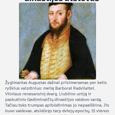
Žygimantas Augustas dažnai prisimenamas per kelis
ryškius vaizdinius: meilę Barborai Radvilaitei,
Vilniaus renesansinį dvarą, Liublino uniją ir
paskutinio Gediminaičių dinastijos valdovo vardą.
Tačiau toks trumpas apibūdinimas jo nepaaiškina. Jis
buvo valdovas, atsidūręs tarp dviejų epochų. Iš vienos