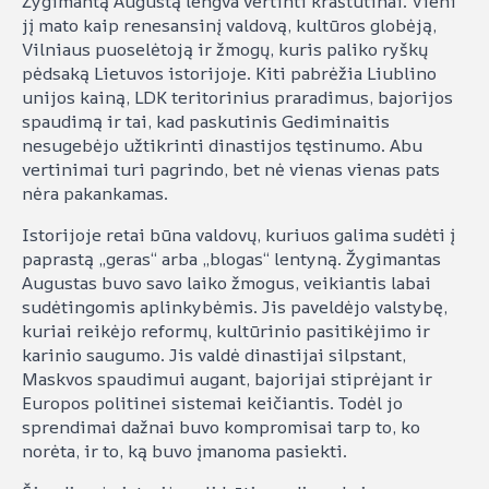
Žygimantą Augustą lengva vertinti kraštutinai. Vieni
jį mato kaip renesansinį valdovą, kultūros globėją,
Vilniaus puoselėtoją ir žmogų, kuris paliko ryškų
pėdsaką Lietuvos istorijoje. Kiti pabrėžia Liublino
unijos kainą, LDK teritorinius praradimus, bajorijos
spaudimą ir tai, kad paskutinis Gediminaitis
nesugebėjo užtikrinti dinastijos tęstinumo. Abu
vertinimai turi pagrindo, bet nė vienas vienas pats
nėra pakankamas.
Istorijoje retai būna valdovų, kuriuos galima sudėti į
paprastą „geras“ arba „blogas“ lentyną. Žygimantas
Augustas buvo savo laiko žmogus, veikiantis labai
sudėtingomis aplinkybėmis. Jis paveldėjo valstybę,
kuriai reikėjo reformų, kultūrinio pasitikėjimo ir
karinio saugumo. Jis valdė dinastijai silpstant,
Maskvos spaudimui augant, bajorijai stiprėjant ir
Europos politinei sistemai keičiantis. Todėl jo
sprendimai dažnai buvo kompromisai tarp to, ko
norėta, ir to, ką buvo įmanoma pasiekti.