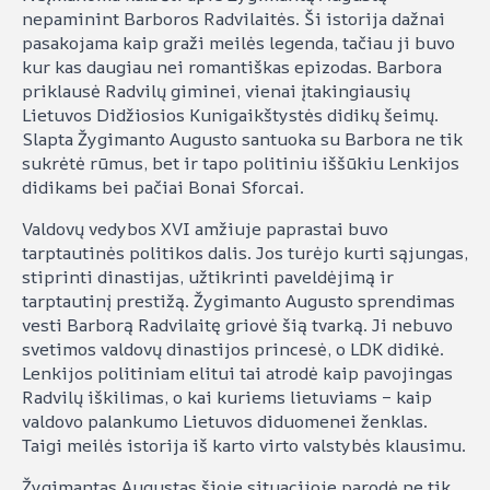
nepaminint Barboros Radvilaitės. Ši istorija dažnai
pasakojama kaip graži meilės legenda, tačiau ji buvo
kur kas daugiau nei romantiškas epizodas. Barbora
priklausė Radvilų giminei, vienai įtakingiausių
Lietuvos Didžiosios Kunigaikštystės didikų šeimų.
Slapta Žygimanto Augusto santuoka su Barbora ne tik
sukrėtė rūmus, bet ir tapo politiniu iššūkiu Lenkijos
didikams bei pačiai Bonai Sforcai.
Valdovų vedybos XVI amžiuje paprastai buvo
tarptautinės politikos dalis. Jos turėjo kurti sąjungas,
stiprinti dinastijas, užtikrinti paveldėjimą ir
tarptautinį prestižą. Žygimanto Augusto sprendimas
vesti Barborą Radvilaitę griovė šią tvarką. Ji nebuvo
svetimos valdovų dinastijos princesė, o LDK didikė.
Lenkijos politiniam elitui tai atrodė kaip pavojingas
Radvilų iškilimas, o kai kuriems lietuviams – kaip
valdovo palankumo Lietuvos diduomenei ženklas.
Taigi meilės istorija iš karto virto valstybės klausimu.
Žygimantas Augustas šioje situacijoje parodė ne tik