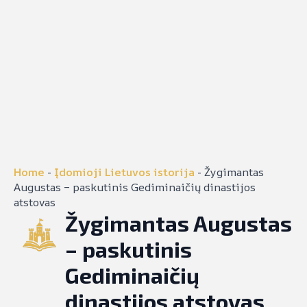
Home
-
Įdomioji Lietuvos istorija
-
Žygimantas
Augustas – paskutinis Gediminaičių dinastijos
atstovas
Žygimantas Augustas
– paskutinis
Gediminaičių
dinastijos atstovas