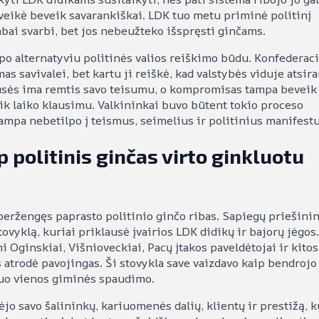
 veikė beveik savarankiškai. LDK tuo metu priminė politinį
abai svarbi, bet jos nebeužteko išspręsti ginčams.
apo alternatyviu politinės valios reiškimo būdu. Konfederaci
as savivalei, bet kartu ji reiškė, kad valstybės viduje atsir
 pusės ima remtis savo teisumu, o kompromisas tampa beveik
ik laiko klausimu. Valkininkai buvo būtent tokio proceso
tampa nebetilpo į teismus, seimelius ir politinius manifestu
p politinis ginčas virto ginkluotu
peržengęs paprasto politinio ginčo ribas. Sapiegų priešini
vyklą, kuriai priklausė įvairios LDK didikų ir bajorų jėgos.
Oginskiai, Višnioveckiai, Pacų įtakos paveldėtojai ir kitos
trodė pavojingas. Ši stovykla save vaizdavo kaip bendrojo
 nuo vienos giminės spaudimo.
jo savo šalininkų, kariuomenės dalių, klientų ir prestižą, k