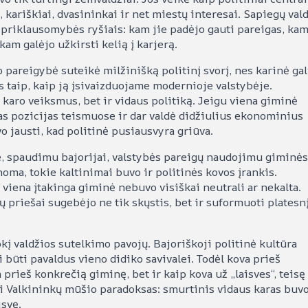
, kariškiai, dvasininkai ir net miestų interesai. Sapiegų val
s priklausomybės ryšiais: kam jie padėjo gauti pareigas, ka
kam galėjo užkirsti kelią į karjerą.
areigybė suteikė milžinišką politinį svorį, nes karinė gal
 taip, kaip ją įsivaizduojame modernioje valstybėje.
karo veiksmus, bet ir vidaus politiką. Jeigu viena giminė
tas pozicijas teismuose ir dar valdė didžiulius ekonominius
vo jausti, kad politinė pusiausvyra griūva.
le, spaudimu bajorijai, valstybės pareigų naudojimu giminės
oma, tokie kaltinimai buvo ir politinės kovos įrankis.
viena įtakinga giminė nebuvo visiškai neutrali ar nekalta.
jų priešai sugebėjo ne tik skųstis, bet ir suformuoti platesn
okį valdžios sutelkimo pavojų. Bajoriškoji politinė kultūra
 būti pavaldus vieno didiko savivalei. Todėl kova prieš
prieš konkrečią giminę, bet ir kaip kova už „laisves“, teisę 
i Valkininkų mūšio paradoksas: smurtinis vidaus karas buv
isvę.