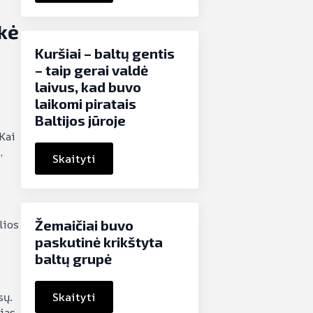
ikė
Kuršiai – baltų gentis
– taip gerai valdė
laivus, kad buvo
laikomi piratais
Baltijos jūroje
 Kai
,
Skaityti
lios
Žemaičiai buvo
paskutinė krikštyta
baltų grupė
sų.
Skaityti
ias.