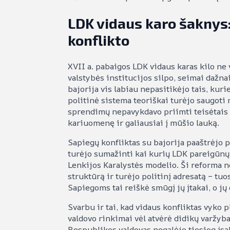
LDK vidaus karo šaknys:
konflikto
XVII a. pabaigos LDK vidaus karas kilo ne
valstybės institucijos silpo, seimai dažn
bajorija vis labiau nepasitikėjo tais, ku
politinė sistema teoriškai turėjo saugoti n
sprendimų nepavykdavo priimti teisėtais k
kariuomenę ir galiausiai į mūšio lauką.
Sapiegų konfliktas su bajorija paaštrėjo 
turėjo sumažinti kai kurių LDK pareigūnų 
Lenkijos Karalystės modelio. Ši reforma ne
struktūrą ir turėjo politinį adresatą – tu
Sapiegoms tai reiškė smūgį jų įtakai, o jų
Svarbu ir tai, kad vidaus konfliktas vyko
valdovo rinkimai vėl atvėrė didikų varžyba
Respublikos valdovas negalėjo tiesiog įsak