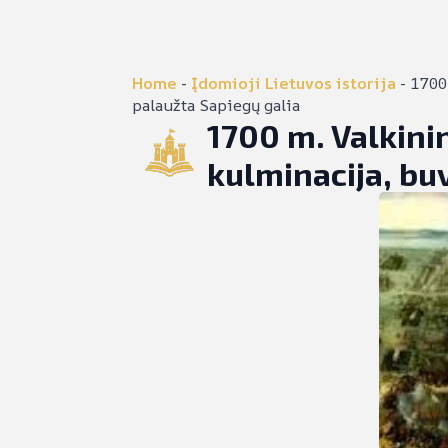
Home
-
Įdomioji Lietuvos istorija
-
1700
palaužta Sapiegų galia
1700 m. Valkini
kulminacija, bu