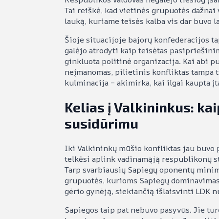
Tai reiškė, kad vietinės grupuotės dažnai
lauką, kuriame teisės kalba vis dar buvo l
Šioje situacijoje bajorų konfederacijos t
galėjo atrodyti kaip teisėtas pasipriešinim
ginkluota politinė organizacija. Kai abi
neįmanomas, pilietinis konfliktas tampa t
kulminacija – akimirka, kai ilgai kaupta į
Kelias į Valkininkus: kai
susidūrimu
Iki Valkininkų mūšio konfliktas jau buvo 
telkėsi aplink vadinamąją respublikonų sto
Tarp svarbiausių Sapiegų oponentų minimi 
grupuotės, kurioms Sapiegų dominavimas a
gėrio gynėją, siekiančią išlaisvinti LDK
Sapiegos taip pat nebuvo pasyvūs. Jie turė