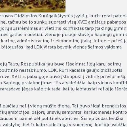
etuvos Didžiosios Kunigaikštystės įvykių, kuris retai patenk
nę, tačiau be jo sunku suprasti visą XVII amžiaus pabaigos
ajorų susirėmimas ar vietinis konfliktas tarp įtakingų gimin
inės galios modeliai: vienoje pusėje stovėjo Sapiegų gimin
karinę, administracinę ir ekonominę įtaką, kitoje – prieš j
, bijojusios, kad LDK virsta beveik vienos šeimos valdoma
ejų Tautų Respublika jau buvo išsekinta ilgų karų, seimų
politinio nestabilumo. LDK, kuri kadaise galėjo didžiuotis
 erdve, XVII a. pabaigoje buvo įklimpusi į vidinę priešpriešą.
 Sapiegų pralaimėjimas. Jis atskleidžia, kaip vidaus konfli
rarasdavo jėgas kaip tik tada, kai jų labiausiai reikėjo išorė
i plačiau nei į vieną mūšio dieną. Tai buvo ilgai brendusios
kų ambicijos, bajorų laisvių samprata, kariuomenės kontro
udos ir baimė dėl politinės ateities. Šis epizodas leidžia
 valstybę, bet ir kaip sudėtingą visuomenę, kurioje valdžia