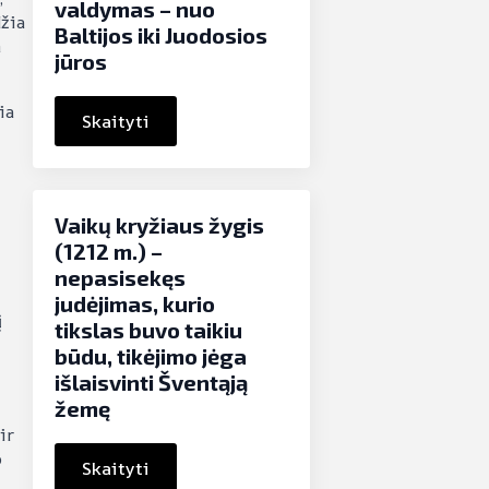
valdymas – nuo
džia
Baltijos iki Juodosios
m
jūros
ia
Skaityti
Vaikų kryžiaus žygis
(1212 m.) –
nepasisekęs
judėjimas, kurio
į
tikslas buvo taikiu
būdu, tikėjimo jėga
išlaisvinti Šventąją
žemę
ir
o
Skaityti