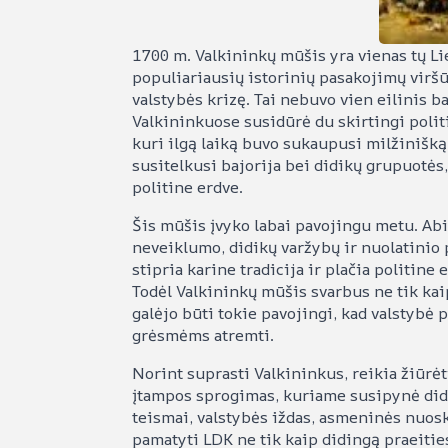
1700 m. Valkininkų mūšis yra vienas tų Li
populiariausių istorinių pasakojimų viršū
valstybės krizę. Tai nebuvo vien eilinis b
Valkininkuose susidūrė du skirtingi polit
kuri ilgą laiką buvo sukaupusi milžinišką 
susitelkusi bajorija bei didikų grupuotės
politine erdve.
Šis mūšis įvyko labai pavojingu metu. Abi
neveiklumo, didikų varžybų ir nuolatinio 
stipria karine tradicija ir plačia politine
Todėl Valkininkų mūšis svarbus ne tik kaip
galėjo būti tokie pavojingi, kad valstybė p
grėsmėms atremti.
Norint suprasti Valkininkus, reikia žiūrėt
įtampos sprogimas, kuriame susipynė didi
teismai, valstybės iždas, asmeninės nuoska
pamatyti LDK ne tik kaip didingą praeities