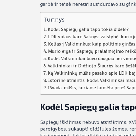
garbė ir teisė neretai susidurdavo su gin
Turinys
Kodėl Sapiegų galia tapo tokia didelė?
LDK vidaus karo šaknys: valstybė, kurioj
Kelias į Valkininkus: kaip politinis ginča
Mūšio eiga ir Sapiegų pralaimėjimo reik
Kodėl Valkininkai buvo daugiau nei vien
Valkininkai ir Didžiojo Šiaurės karo šešėl
Ką Valkininkų mūšis pasako apie LDK baj
Istorinė atmintis: kodėl Valkininkai maži
Išvada: mūšis, kuriame laimėta prieš Sapi
Kodėl Sapiegų galia tap
Sapiegų iškilimas nebuvo atsitiktinis. X
pareigybes, sukaupti didžiules žemes, remt
kariuomenei. Tokios didikų giminės nebuvo 