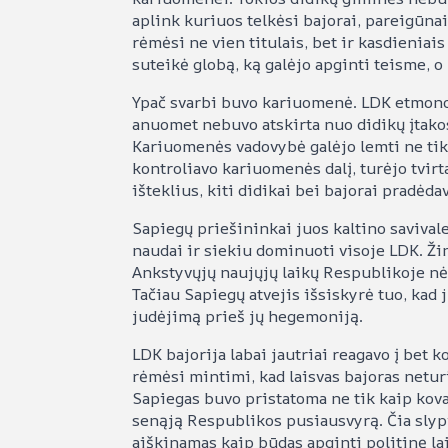
aplink kuriuos telkėsi bajorai, pareigūnai
rėmėsi ne vien titulais, bet ir kasdieniai
suteikė globą, ką galėjo apginti teisme, o 
Ypač svarbi buvo kariuomenė. LDK etmono p
anuomet nebuvo atskirta nuo didikų įtakos
Kariuomenės vadovybė galėjo lemti ne tik 
kontroliavo kariuomenės dalį, turėjo tvir
išteklius, kiti didikai bei bajorai pradėda
Sapiegų priešininkai juos kaltino saviva
naudai ir siekiu dominuoti visoje LDK. Žin
Ankstyvųjų naujųjų laikų Respublikoje nė 
Tačiau Sapiegų atvejis išsiskyrė tuo, kad 
judėjimą prieš jų hegemoniją.
LDK bajorija labai jautriai reagavo į bet k
rėmėsi mintimi, kad laisvas bajoras neturi
Sapiegas buvo pristatoma ne tik kaip kova 
senąją Respublikos pusiausvyrą. Čia slyp
aiškinamas kaip būdas apginti politinę la