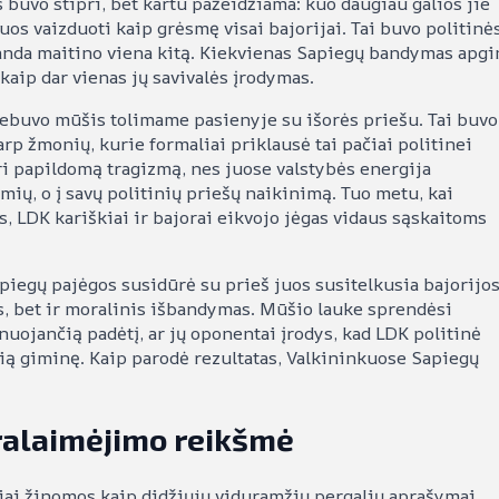
 buvo stipri, bet kartu pažeidžiama: kuo daugiau galios jie
os vaizduoti kaip grėsmę visai bajorijai. Tai buvo politinė
aganda maitino viena kitą. Kiekvienas Sapiegų bandymas apgi
aip dar vienas jų savivalės įrodymas.
 nebuvo mūšis tolimame pasienyje su išorės priešu. Tai buvo
rp žmonių, kurie formaliai priklausė tai pačiai politinei
 papildomą tragizmą, nes juose valstybės energija
ių, o į savų politinių priešų naikinimą. Tuo metu, kai
, LDK kariškiai ir bajorai eikvojo jėgas vidaus sąskaitoms
piegų pajėgos susidūrė su prieš juos susitelkusia bajorijos
s, bet ir moralinis išbandymas. Mūšio lauke sprendėsi
nuojančią padėtį, ar jų oponentai įrodys, kad LDK politinė
ią giminę. Kaip parodė rezultatas, Valkininkuose Sapiegų
pralaimėjimo reikšmė
iai žinomos kaip didžiųjų viduramžių pergalių aprašymai,