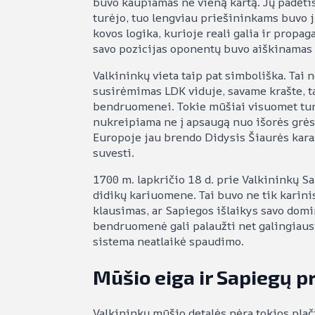
buvo kaupiamas ne vieną kartą. Jų padėtis
turėjo, tuo lengviau priešininkams buvo ju
kovos logika, kurioje reali galia ir prop
savo pozicijas oponentų buvo aiškinamas k
Valkininkų vieta taip pat simboliška. Tai
susirėmimas LDK viduje, savame krašte, ta
bendruomenei. Tokie mūšiai visuomet turi
nukreipiama ne į apsaugą nuo išorės grėsm
Europoje jau brendo Didysis Šiaurės karas
suvesti.
1700 m. lapkričio 18 d. prie Valkininkų Sa
didikų kariuomene. Tai buvo ne tik karini
klausimas, ar Sapiegos išlaikys savo domi
bendruomenė gali palaužti net galingiaus
sistema neatlaikė spaudimo.
Mūšio eiga ir Sapiegų 
Valkininkų mūšio detalės nėra tokios plač