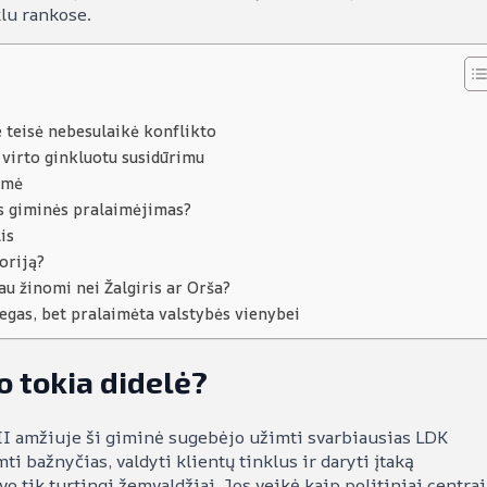
klu rankose.
e teisė nebesulaikė konflikto
s virto ginkluotu susidūrimu
šmė
os giminės pralaimėjimas?
is
oriją?
au žinomi nei Žalgiris ar Orša?
egas, bet pralaimėta valstybės vienybei
o tokia didelė?
VII amžiuje ši giminė sugebėjo užimti svarbiausias LDK
i bažnyčias, valdyti klientų tinklus ir daryti įtaką
tik turtingi žemvaldžiai. Jos veikė kaip politiniai centrai