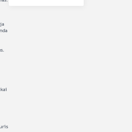
ja
anda
s.
nkai
uris