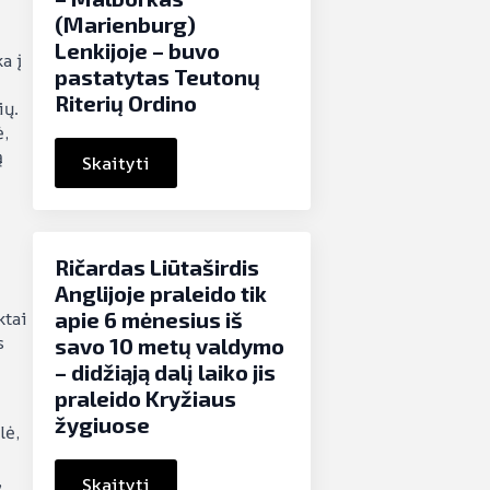
(Marienburg)
Lenkijoje – buvo
a į
pastatytas Teutonų
Riterių Ordino
ių.
ė,
ą
Skaityti
Ričardas Liūtaširdis
Anglijoje praleido tik
ktai
apie 6 mėnesius iš
s
savo 10 metų valdymo
– didžiąją dalį laiko jis
praleido Kryžiaus
žygiuose
lė,
,
Skaityti