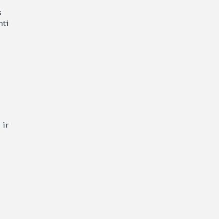
s
nti
 ir