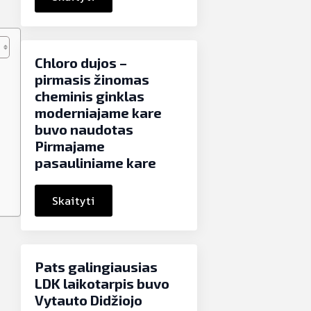
Chloro dujos –
pirmasis žinomas
cheminis ginklas
moderniajame kare
buvo naudotas
Pirmajame
pasauliniame kare
Skaityti
Pats galingiausias
LDK laikotarpis buvo
Vytauto Didžiojo
,