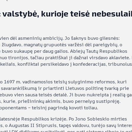
 valstybė, kurioje teisė nebesula
 vien dėl asmeninių ambicijų. Jo šaknys buvo gilesnės:
ai žlugdavo, magnatų grupuotės varžėsi dėl pareigybių, o
rie buvo sukaupę per daug galios. Abiejų Tautų Respublikos
uo tironijos, tačiau praktiškai ji dažnai virsdavo aklaviete.
eliais, konfliktai persikeldavo į konfederacijas, tribunolus
po 1697 m. vadinamosios teisių sulyginimo reformos, kuri
savarankiškumą ir priartinti Lietuvos politinę tvarką prie
buvo vien sausa teisės detalė. Ji buvo nukreipta į realią ga
os, kurie, priešininkų akimis, buvo pernelyg sustiprėję.
 oponentams – teisinį pagrindą kovoti toliau.
 platesnėje Respublikos krizėje. Po Jono Sobieskio mirties
s, o Augustas II Stiprusis, tapęs valdovu, turėjo savų intere
yti LDK didikams susitaikyti, nes pati sistema ribojo jo gal