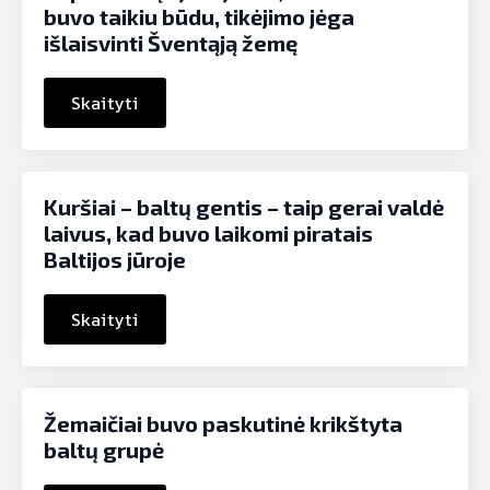
buvo taikiu būdu, tikėjimo jėga
išlaisvinti Šventąją žemę
Skaityti
Kuršiai – baltų gentis – taip gerai valdė
laivus, kad buvo laikomi piratais
Baltijos jūroje
Skaityti
Žemaičiai buvo paskutinė krikštyta
baltų grupė