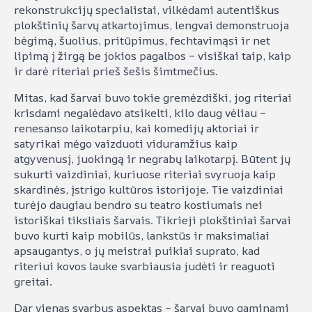
rekonstrukcijų specialistai, vilkėdami autentiškus
plokštinių šarvų atkartojimus, lengvai demonstruoja
bėgimą, šuolius, pritūpimus, fechtavimąsi ir net
lipimą į žirgą be jokios pagalbos – visiškai taip, kaip
ir darė riteriai prieš šešis šimtmečius.
Mitas, kad šarvai buvo tokie gremėzdiški, jog riteriai
krisdami negalėdavo atsikelti, kilo daug vėliau –
renesanso laikotarpiu, kai komedijų aktoriai ir
satyrikai mėgo vaizduoti viduramžius kaip
atgyvenusį, juokingą ir negrabų laikotarpį. Būtent jų
sukurti vaizdiniai, kuriuose riteriai svyruoja kaip
skardinės, įstrigo kultūros istorijoje. Tie vaizdiniai
turėjo daugiau bendro su teatro kostiumais nei
istoriškai tiksliais šarvais. Tikrieji plokštiniai šarvai
buvo kurti kaip mobilūs, lankstūs ir maksimaliai
apsaugantys, o jų meistrai puikiai suprato, kad
riteriui kovos lauke svarbiausia judėti ir reaguoti
greitai.
Dar vienas svarbus aspektas – šarvai buvo gaminami