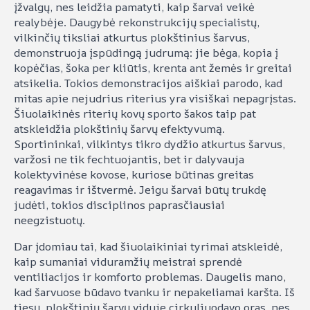
įžvalgų, nes leidžia pamatyti, kaip šarvai veikė
realybėje. Daugybė rekonstrukcijų specialistų,
vilkinčių tiksliai atkurtus plokštinius šarvus,
demonstruoja įspūdingą judrumą: jie bėga, kopia į
kopėčias, šoka per kliūtis, krenta ant žemės ir greitai
atsikelia. Tokios demonstracijos aiškiai parodo, kad
mitas apie nejudrius riterius yra visiškai nepagrįstas.
Šiuolaikinės riterių kovų sporto šakos taip pat
atskleidžia plokštinių šarvų efektyvumą.
Sportininkai, vilkintys tikro dydžio atkurtus šarvus,
varžosi ne tik fechtuojantis, bet ir dalyvauja
kolektyvinėse kovose, kuriose būtinas greitas
reagavimas ir ištvermė. Jeigu šarvai būtų trukdę
judėti, tokios disciplinos paprasčiausiai
neegzistuotų.
Dar įdomiau tai, kad šiuolaikiniai tyrimai atskleidė,
kaip sumaniai viduramžių meistrai sprendė
ventiliacijos ir komforto problemas. Daugelis mano,
kad šarvuose būdavo tvanku ir nepakeliamai karšta. Iš
tiesų, plokštinių šarvų viduje cirkuliuodavo oras, nes