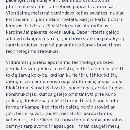
padengti visą kūną vientisomis suformuotomis
plieno plokštėmis. Tai nebuvo paprastas procesas.
Vien šalmą meistrai gamindavo kelias savaites, nuolat
kaitindami ir plonindami metalą, kad jis kartu būtų ir
lengvas, ir tvirtas. Plokštinių šarvų atsiradimas
kardinaliai pakeitė kovos lauką. Dabar riteris galėjo
atlaikyti daugumą kirčių, jam buvo sunkiau pataikyti į
jautrias vietas, o gerai pagamintas šarvas buvo tikras
technologinis stebuklas.
Viduramžių plieno apdirbimo technologijos buvo
gerokai pažengusios, o meistrų patirtis leido pasiekti
tokią šarvų kokybę, kad kai kurie iš jų išliko iki šių
dienų ir vis dar demonstruoja stulbinamą atsparumą.
Plokštiniai šarvai išsivystė į sudėtingas, artikuliuotas
konstrukcijas, kurios galėjo prisitaikyti prie kūno
judesių. Kiekviena plokštė turėjo tiksliai suderintą
formą ir kampą, kad riteris galėtų ne tik stovėti ar
joti, bet ir kovoti, judėti, net atlikti akrobatinius
veiksmus, jei reikėjo. Tai buvo tobulai subalansuotas
derinys tarp svorio ir apsaugos – ir tai daugelį metų