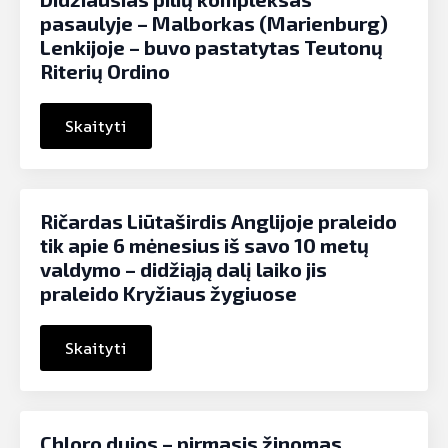
pasaulyje – Malborkas (Marienburg)
Lenkijoje – buvo pastatytas Teutonų
Riterių Ordino
Skaityti
Ričardas Liūtaširdis Anglijoje praleido
tik apie 6 mėnesius iš savo 10 metų
valdymo – didžiąją dalį laiko jis
praleido Kryžiaus žygiuose
Skaityti
Chloro dujos – pirmasis žinomas