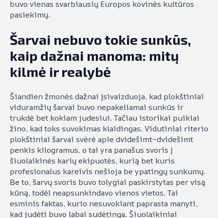
buvo vienas svarbiausių Europos kovinės kultūros
pasiekimų.
Šarvai nebuvo tokie sunkūs,
kaip dažnai manoma: mitų
kilmė ir realybė
Šiandien žmonės dažnai įsivaizduoja, kad plokštiniai
viduramžių šarvai buvo nepakeliamai sunkūs ir
trukdė bet kokiam judesiui. Tačiau istorikai puikiai
žino, kad toks suvokimas klaidingas. Vidutiniai riterio
plokštiniai šarvai svėrė apie dvidešimt–dvidešimt
penkis kilogramus, o tai yra panašus svoris į
šiuolaikinės karių ekipuotės, kurią bet kuris
profesionalus kareivis nešioja be ypatingų sunkumų.
Be to, šarvų svoris buvo tolygiai paskirstytas per visą
kūną, todėl neapsunkindavo vienos vietos. Tai
esminis faktas, kurio nesuvokiant paprasta manyti,
kad judėti buvo labai sudėtinga. Šiuolaikiniai