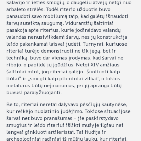
kalavijo ir ieties smūgių, o daugeliu atvejų netgi nuo
arbaleto strėlės. Todėl riterio užduotis buvo
panaudoti savo mobilumą taip, kad galėtų išnaudoti
šarvų suteiktą saugumą. Viduramžių šaltiniai
pasakoja apie riterius, kurie jodinėdavo valandų
valandas nenusivilkdami šarvų, nes jų konstrukcija
leido pakankamai laisvai judėti. Turnyrai, kuriuose
riteriai turėjo demonstruoti ne tik jėgą, bet ir
techniką, buvo dar vienas įrodymas, kad šarvai ne
ribojo, o papildė jų įgūdžius. Netgi XIV amžiaus
šaltiniai mini, jog riteriai galėjo „šuoliuoti kaip
liūtai“ ir „smogti kaip plieniniai vilkai“, o tokios
metaforos būtų neįmanomos, jei jų apranga būtų
buvusi paralyžiuojanti.
Be to, riteriai neretai dalyvavo pėsčiųjų kautynėse,
kur reikėjo nuolatinio judėjimo. Tokiose situacijose
šarvai net buvo pranašumas – jie paskirstydavo
smūgius ir leido riteriui išlikti mūšyje ilgiau nei
lengvai ginkluoti artileristai. Tai liudija ir
archeologiniai radiniai iš mūšių laukų, kur riteriai,