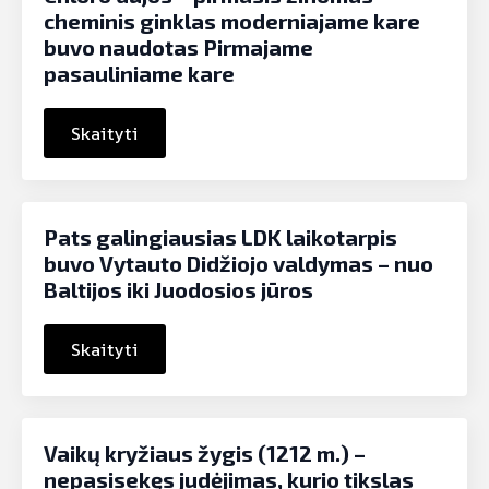
cheminis ginklas moderniajame kare
buvo naudotas Pirmajame
pasauliniame kare
Skaityti
Pats galingiausias LDK laikotarpis
buvo Vytauto Didžiojo valdymas – nuo
Baltijos iki Juodosios jūros
Skaityti
Vaikų kryžiaus žygis (1212 m.) –
nepasisekęs judėjimas, kurio tikslas