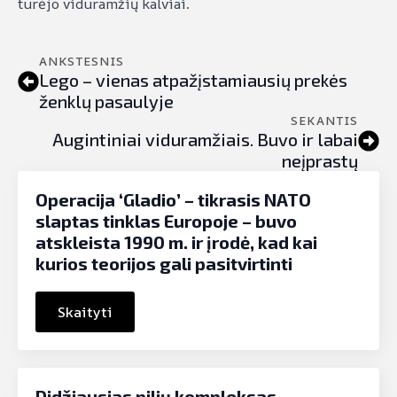
turėjo viduramžių kalviai.
ANKSTESNIS
Lego – vienas atpažįstamiausių prekės
ženklų pasaulyje
SEKANTIS
Augintiniai viduramžiais. Buvo ir labai
neįprastų
Operacija ‘Gladio’ – tikrasis NATO
slaptas tinklas Europoje – buvo
atskleista 1990 m. ir įrodė, kad kai
kurios teorijos gali pasitvirtinti
Skaityti
Didžiausias pilių kompleksas