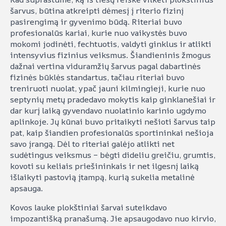
šarvus, būtina atkreipti dėmesį į riterio fizinį
pasirengimą ir gyvenimo būdą. Riteriai buvo
profesionalūs kariai, kurie nuo vaikystės buvo
mokomi jodinėti, fechtuotis, valdyti ginklus ir atlikti
intensyvius fizinius veiksmus. Šiandieninis žmogus
dažnai vertina viduramžių šarvus pagal dabartinės
fizinės būklės standartus, tačiau riteriai buvo
treniruoti nuolat, ypač jauni kilmingieji, kurie nuo
septynių metų pradedavo mokytis kaip ginklanešiai ir
dar kurį laiką gyvendavo nuolatinio karinio ugdymo
aplinkoje. Jų kūnai buvo pritaikyti nešioti šarvus taip
pat, kaip šiandien profesionalūs sportininkai nešioja
savo įrangą. Dėl to riteriai galėjo atlikti net
sudėtingus veiksmus – bėgti dideliu greičiu, grumtis,
kovoti su keliais priešininkais ir net ilgesnį laiką
išlaikyti pastovią įtampą, kurią sukelia metalinė
apsauga.
Kovos lauke plokštiniai šarvai suteikdavo
impozantišką pranašumą. Jie apsaugodavo nuo kirvio,