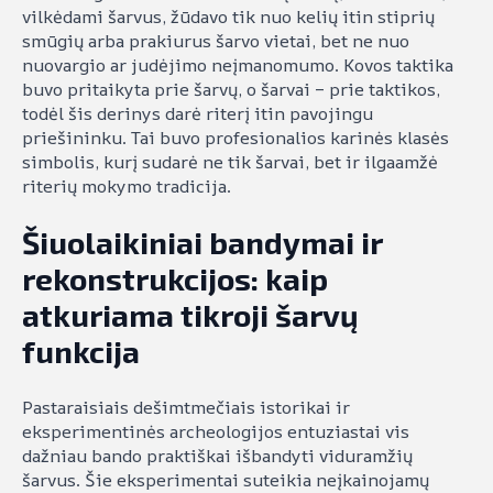
vilkėdami šarvus, žūdavo tik nuo kelių itin stiprių
smūgių arba prakiurus šarvo vietai, bet ne nuo
nuovargio ar judėjimo neįmanomumo. Kovos taktika
buvo pritaikyta prie šarvų, o šarvai – prie taktikos,
todėl šis derinys darė riterį itin pavojingu
priešininku. Tai buvo profesionalios karinės klasės
simbolis, kurį sudarė ne tik šarvai, bet ir ilgaamžė
riterių mokymo tradicija.
Šiuolaikiniai bandymai ir
rekonstrukcijos: kaip
atkuriama tikroji šarvų
funkcija
Pastaraisiais dešimtmečiais istorikai ir
eksperimentinės archeologijos entuziastai vis
dažniau bando praktiškai išbandyti viduramžių
šarvus. Šie eksperimentai suteikia neįkainojamų