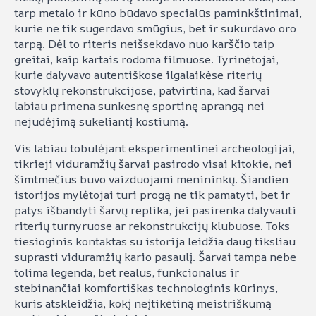
tarp metalo ir kūno būdavo specialūs paminkštinimai,
kurie ne tik sugerdavo smūgius, bet ir sukurdavo oro
tarpą. Dėl to riteris neišsekdavo nuo karščio taip
greitai, kaip kartais rodoma filmuose. Tyrinėtojai,
kurie dalyvavo autentiškose ilgalaikėse riterių
stovyklų rekonstrukcijose, patvirtina, kad šarvai
labiau primena sunkesnę sportinę aprangą nei
nejudėjimą sukeliantį kostiumą.
Vis labiau tobulėjant eksperimentinei archeologijai,
tikrieji viduramžių šarvai pasirodo visai kitokie, nei
šimtmečius buvo vaizduojami menininkų. Šiandien
istorijos mylėtojai turi progą ne tik pamatyti, bet ir
patys išbandyti šarvų replika, jei pasirenka dalyvauti
riterių turnyruose ar rekonstrukcijų klubuose. Toks
tiesioginis kontaktas su istorija leidžia daug tiksliau
suprasti viduramžių kario pasaulį. Šarvai tampa nebe
tolima legenda, bet realus, funkcionalus ir
stebinančiai komfortiškas technologinis kūrinys,
kuris atskleidžia, kokį neįtikėtiną meistriškumą