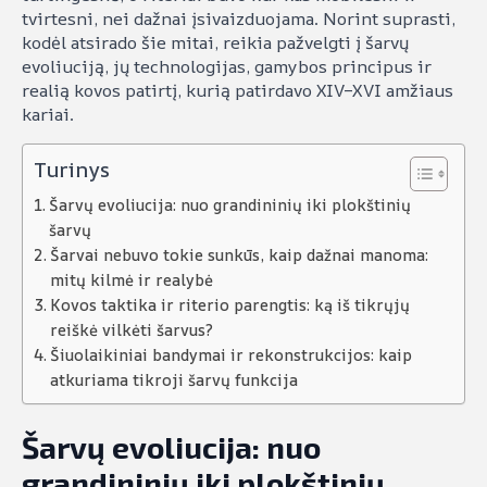
tvirtesni, nei dažnai įsivaizduojama. Norint suprasti,
kodėl atsirado šie mitai, reikia pažvelgti į šarvų
evoliuciją, jų technologijas, gamybos principus ir
realią kovos patirtį, kurią patirdavo XIV–XVI amžiaus
kariai.
Turinys
Šarvų evoliucija: nuo grandininių iki plokštinių
šarvų
Šarvai nebuvo tokie sunkūs, kaip dažnai manoma:
mitų kilmė ir realybė
Kovos taktika ir riterio parengtis: ką iš tikrųjų
reiškė vilkėti šarvus?
Šiuolaikiniai bandymai ir rekonstrukcijos: kaip
atkuriama tikroji šarvų funkcija
Šarvų evoliucija: nuo
grandininių iki plokštinių