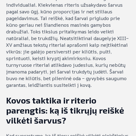
individualiai. Kiekvienas riteris užsakydavo šarvus
pagal savo ūgį, kūno proporcijas ir net stiliaus
pageidavimus. Tai reiškė, kad šarvai prigludo prie
kūno geriau nei šiandienos masinės gamybos
drabužiai. Toks tikslus pritaikymas leido veikti
natūraliai, be trukdžių. Neatsitiktinai daugelyje XIII–
XV amžiaus tekstų riteriai aprašomi kaip neįtikėtinai
vikrūs: jie galėjo persiversti per kliūtis, pulti,
sprintuoti, keisti kryptį akimirksniu. Kovos
turnyruose riteriai atlikdavo judesius, kurių nebūtų
įmanoma padaryti, jei šarvai trukdytų judėti. Šarvai
buvo ne kliūtis, bet plieninė oda – gyvybės saugumo
garantas, leidžiantis susitelkti į kovą.
Kovos taktika ir riterio
parengtis: ką iš tikrųjų reiškė
vilkėti šarvus?
Kad suprastume, ką iš tiesų reiškė vilkėti plokštinius