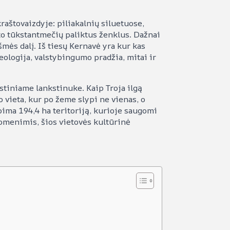
raštovaizdyje: piliakalnių siluetuose,
to tūkstantmečių paliktus ženklus. Dažnai
mės dalį. Iš tiesų Kernavė yra kur kas
heologija, valstybingumo pradžia, mitai ir
stiniame lankstinuke. Kaip Troja ilgą
 vieta, kur po žeme slypi ne vienas, o
pima 194,4 ha teritoriją, kurioje saugomi
omenimis, šios vietovės kultūrinė