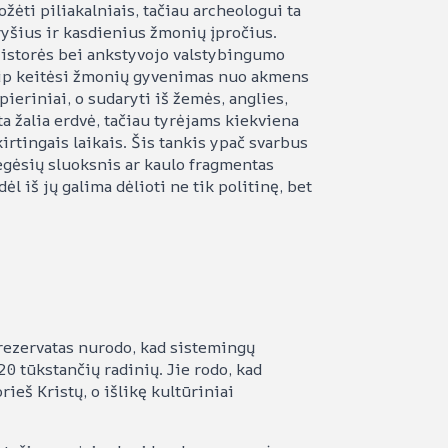
žėti piliakalniais, tačiau archeologui ta
ryšius ir kasdienius žmonių įpročius.
ešistorės bei ankstyvojo valstybingumo
 kaip keitėsi žmonių gyvenimas nuo akmens
pieriniai, o sudaryti iš žemės, anglies,
a žalia erdvė, tačiau tyrėjams kiekviena
irtingais laikais. Šis tankis ypač svarbus
degėsių sluoksnis ar kaulo fragmentas
ėl iš jų galima dėlioti ne tik politinę, bet
 rezervatas nurodo, kad sistemingų
0 tūkstančių radinių. Jie rodo, kad
ieš Kristų, o išlikę kultūriniai