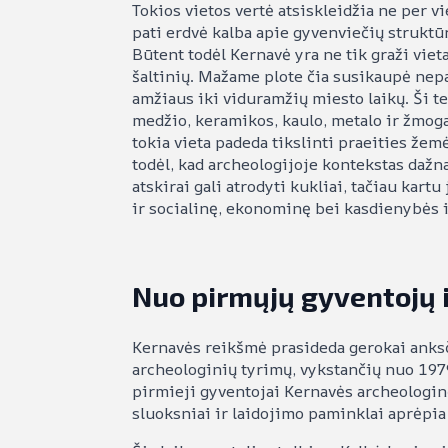
Tokios vietos vertė atsiskleidžia ne per v
pati erdvė kalba apie gyvenviečių struktū
Būtent todėl Kernavė yra ne tik graži vie
šaltinių. Mažame plote čia susikaupė nepa
amžiaus iki viduramžių miesto laikų. Ši ter
medžio, keramikos, kaulo, metalo ir žmogau
tokia vieta padeda tikslinti praeities žemė
todėl, kad archeologijoje kontekstas dažn
atskirai gali atrodyti kukliai, tačiau kartu
ir socialinę, ekonominę bei kasdienybės i
Nuo pirmųjų gyventojų 
Kernavės reikšmė prasideda gerokai anksč
archeologinių tyrimų, vykstančių nuo 1979
pirmieji gyventojai Kernavės archeologinės
sluoksniai ir laidojimo paminklai aprėpia