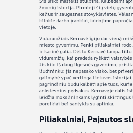
Šis laiko mastelis stulbina. Kalbėdami ap
žmonių istorija. Pirmieji šių vietų gyvent
kelius ir saugesnes stovyklavietes. Vėlesn
kitokie darbo įrankiai, laidojimo papročiai
vietoje.
Viduramžiais Kernavė įgijo dar vieną reik
miesto gyvenimu. Penki piliakalniai rodo, k
ir karinė galia. Dėl to Kernavė tampa tiltu
viduramžių, kai pradeda ryškėti valstybės
Jis kilo iš daug ilgesnės gyvenimo, prisi
liudininku: jis nepasako visko, bet priver
galimybė ypač vertinga Lietuvos istorijai,
pagrindiniu būdu kalbėti apie tuos, kurie
ankstesnius pėdsakus. Kernavėje dalis isto
leidžia mokslininkams lyginti skirtingus l
poreikiai bei santykis su aplinka.
Piliakalniai, Pajautos s