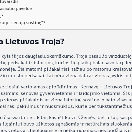
štovaizdis
asaulio pavelde
ę?
kaip „senąją sostinę“?
 Lietuvos Troja?
kyla iš jos daugiasluoksniškumo. Troja pasaulio vaizduotėje 
chų pėdsakai ir istorijos, kurios ilgą laiką balansavo tarp l
ąmonėje. Čia matomi piliakalniai, tačiau po matomu kraštova
ų miesto pėdsakai. Tai nėra viena data ar vienas įvykis, o i
 tiesiai vartojamas apibūdinimas „Kernavė – Lietuvos Troja“
iakalniais, senovės gyvenvietėmis ir laidojimo vietomis. Š
p vienas piliakalnis ar viena istorinė sostinė, o kaip visas
ainas, pakilimus ir nuosmukius, kurie per tūkstantmečius k
 čia svarbi ne tik tai, kas išliko virš žemės, bet ir tai, kas
 ilgainiui buvo užklotos sąnašomis ir natūraliais sluoksniai
ios vietos archeologams yra neįkainojamos, nes leidžia tyrinė