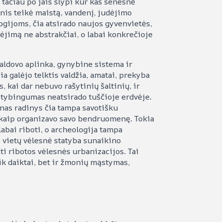
tačiau po jais slypi kur kas senesnė
ėnis teikė maistą, vandenį, judėjimo
ogijoms, čia atsirado naujos gyvenvietės,
rėjimą ne abstrakčiai, o labai konkrečioje
valdovo aplinka, gynybine sistema ir
ia galėjo telktis valdžia, amatai, prekyba
s, kai dar nebuvo rašytinių šaltinių, ir
lstybingumas neatsirado tuščioje erdvėje.
enas radinys čia tampa savotišku
ir kaip organizavo savo bendruomenę. Tokia
labai riboti, o archeologija tampa
 vietų vėlesnė statyba sunaikino
ti ribotos vėlesnės urbanizacijos. Tai
tik daiktai, bet ir žmonių mąstymas,