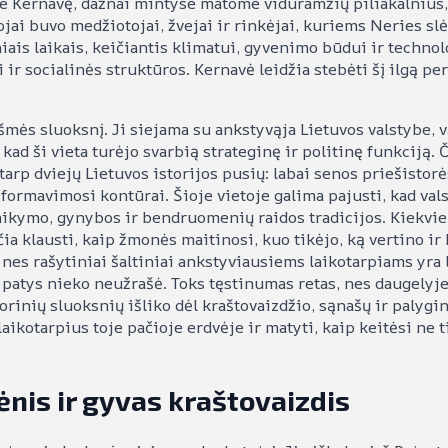
ie Kernavę, dažnai mintyse matome viduramžių piliakalnius, 
ojai buvo medžiotojai, žvejai ir rinkėjai, kuriems Neries sl
iais laikais, keičiantis klimatui, gyvenimo būdui ir technol
 ir socialinės struktūros. Kernavė leidžia stebėti šį ilgą pe
šmės sluoksnį. Ji siejama su ankstyvąja Lietuvos valstybe, 
ad ši vieta turėjo svarbią strateginę ir politinę funkciją. Č
 tarp dviejų Lietuvos istorijos pusių: labai senos priešistorė
 formavimosi kontūrai. Šioje vietoje galima pajusti, kad va
taikymo, gynybos ir bendruomenių raidos tradicijos. Kiekvi
čia klausti, kaip žmonės maitinosi, kuo tikėjo, ką vertino 
 nes rašytiniai šaltiniai ankstyviausiems laikotarpiams yra 
 patys nieko neužrašė. Toks tęstinumas retas, nes daugelyje
rinių sluoksnių išliko dėl kraštovaizdžio, sąnašų ir palygin
aikotarpius toje pačioje erdvėje ir matyti, kaip keitėsi ne 
lėnis ir gyvas kraštovaizdis