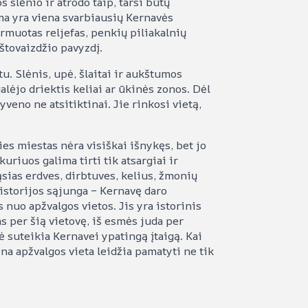
 slėnio ir atrodo taip, tarsi būtų
ema yra viena svarbiausių Kernavės
rmuotas reljefas, penkių piliakalnių
tovaizdžio pavyzdį.
tu. Slėnis, upė, šlaitai ir aukštumos
alėjo driektis keliai ar ūkinės zonos. Dėl
yveno ne atsitiktinai. Jie rinkosi vietą,
ies miestas nėra visiškai išnykęs, bet jo
uriuos galima tirti tik atsargiai ir
sias erdves, dirbtuves, kelius, žmonių
istorijos sąjunga – Kernavę daro
 nuo apžvalgos vietos. Jis yra istorinis
s per šią vietovę, iš esmės juda per
ė suteikia Kernavei ypatingą įtaigą. Kai
na apžvalgos vieta leidžia pamatyti ne tik