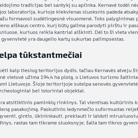
idojimo tradicijas bei santykį su aplinka. Kernavė todėl nė
ijos laboratorija, kurioje kiekvienas sluoksnis padeda atsaky
žu formavosi sudėtingesnė visuomenė. Toks palyginimas p
no aiškaus centro, kurį būtų galima parodyti pirštu ir pasaky
ose, kuriuos reikia kantriai aiškinti. Dėl to ši vieta vienu
a gyvenvietė yra daugelio kartų sukurtas palimpsestas.
telpa tūkstantmečiai
ėti kaip tiesiog teritorijos dydis, tačiau Kernavės atveju š
vietovė užima 194,4 ha plotą, o Lietuvos turizmo šaltiniai
mi Lietuvoje. Šioje teritorijoje sutelpa senovės gyvenvietė
rcheologiniai bei istoriniai objektai.
ėra atsitiktinis paminklų rinkinys. Tai vientisas kultūrinis 
vieną pasakojimą. Paskutinio ledynmečio suformuotas reljefa
yventi, gintis, ūkininkauti, prekiauti ir laidoti mirusiuosi
Radinys, rastas tam tikrame sluoksnyje, šalia tam tikros gyv