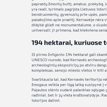
paprastų žmonių buitį, amatus, prekybą, la
yra reali, tyrimais pagrįsta Lietuvos istor
bendruomenių, gyvenusių prie upės, pama
pasakojimo apie praeitį. Kernavėje nėra vie
didybė glūdi ne monumentalume, o sluoksniu
universali: ji primena, kad kiekviena sen
194 hektarai, kuriuose 
Iš pirmo žvilgsnio 194 hektarai gali skamb
UNESCO nurodo, kad Kernavės archeologinė 
archeologinių ekspozicijų po atviru dangu
kompleksas, senojo miesto vietos ir kiti a
Svarbiausia tai, kad Kernavės teritorija n
žmogaus veikla per ilgą laiką susipynė į 
Pajautos slėnis sudarė palankias sąlygas g
radiniai, bet ir jų vieta kraštovaizdyje. 
istorijos dalimi.