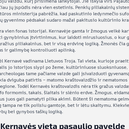
u vaizdu, kurį prisimena lankytojai. Jie iškyla virš Pajautos
čiau jų įspūdis nėra vien estetinis. Penkių piliakalnių sist
ltūros ministerija pabrėžia, kad paskutinio ledynmečio sufo
 gyvenimo pėdsakai sudaro mažai pakitusio kultūrinio kraš
ėra vien fonas istorijai. Kernavėje gamta ir žmogus veikė kar
i gynybinius įtvirtinimus, kur laidoti mirusiuosius, o kur g
gražius piliakalnius, bet ir visą erdvinę logiką. Žmonės čia g
us ir galimybę kontroliuoti aplinką.
l Kernavė vadinama Lietuvos Troja. Tai vieta, kurioje praeit
lis jo istorijos slypi po žeme, kultūriniuose sluoksniuose, k
o archeologas tame pačiame vaizde gali įsivaizduoti gyvenamą
kia dviguba patirtis – matomo kraštovaizdžio ir nematomos 
regione. Todėl Kernavės kraštovaizdis nėra tik gražus vaizdas
o formomis, takais, šlaitais ir slėnio erdve. Žmogus, eidama
sus juos gali pamatyti plika akimi. Būtent ši nematoma gelm
 tampa ne tik poilsiu gamtoje, bet ir lėtu skaitymu. Kiekvie
ybų bei gynybos taškų logiką.
 Kernavės vieta pasaulio pavelde