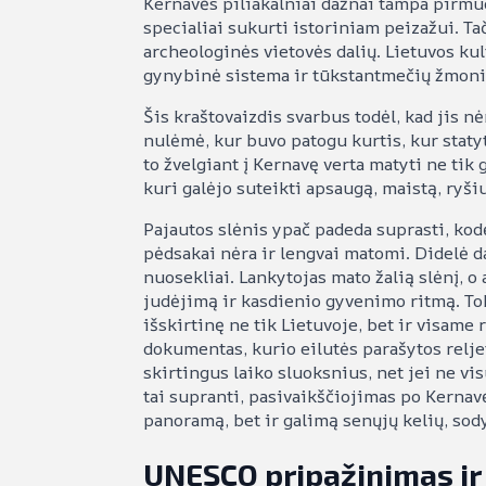
Kernavės piliakalniai dažnai tampa pirmuoj
specialiai sukurti istoriniam peizažui. Ta
archeologinės vietovės dalių. Lietuvos ku
gynybinė sistema ir tūkstantmečių žmonių
Šis kraštovaizdis svarbus todėl, kad jis n
nulėmė, kur buvo patogu kurtis, kur statyt
to žvelgiant į Kernavę verta matyti ne tik 
kuri galėjo suteikti apsaugą, maistą, ryši
Pajautos slėnis ypač padeda suprasti, kodė
pėdsakai nėra ir lengvai matomi. Didelė da
nuosekliai. Lankytojas mato žalią slėnį, 
judėjimą ir kasdienio gyvenimo ritmą. To
išskirtinę ne tik Lietuvoje, bet ir visame 
dokumentas, kurio eilutės parašytos reljef
skirtingus laiko sluoksnius, net jei ne vi
tai supranti, pasivaikščiojimas po Kernavę
panoramą, bet ir galimą senųjų kelių, sod
UNESCO pripažinimas ir