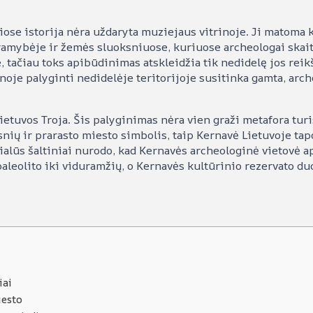
riose istorija nėra uždaryta muziejaus vitrinoje. Ji matoma k
 ramybėje ir žemės sluoksniuose, kuriuose archeologai skai
 tačiau toks apibūdinimas atskleidžia tik nedidelę jos reikš
ienoje palyginti nedidelėje teritorijoje susitinka gamta, arc
ietuvos Troja. Šis palyginimas nėra vien graži metafora turi
nių ir prarasto miesto simbolis, taip Kernavė Lietuvoje tapo
cialūs šaltiniai nurodo, kad Kernavės archeologinė vietovė a
leolito iki viduramžių, o Kernavės kultūrinio rezervato du
iai
iesto