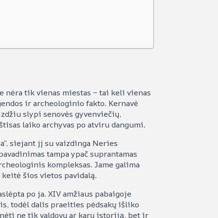
nėra tik vienas miestas – tai keli vienas
egendos ir archeologinio fakto. Kernavė
izdžiu slypi senovės gyvenviečių,
štisas laiko archyvas po atviru dangumi.
, siejant jį su vaizdinga Neries
is pavadinimas tampa ypač suprantamas
 archeologinis kompleksas. Jame galima
eitė šios vietos pavidalą.
 paslėpta po ja. XIV amžiaus pabaigoje
s, todėl dalis praeities pėdsakų išliko
ti ne tik valdovų ar karų istoriją, bet ir