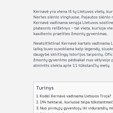
Kernavė yra viena iš tų Lietuvos vietų, ku
Neries slėnio vingiuose, Pajautos slėnio
Kernavė vadinama senąja Lietuvos sostine,
platesnis reiškinys – tai vieta, kurioje v
kasdienis praeities žmonių gyvenimas.
Neatsitiktinai Kernavė kartais vadinama L
laiką buvo suvokiama kaip legendų, sluoks
daugybė skirtingų istorijos tarpsnių. Ofi
žmonių gyvenimo pėdsakai nuo vėlyvojo pa
atmintis siekia apie 11 tūkstančių metų.
Turinys
Kodėl Kernavė vadinama Lietuvos Troja?
194 hektarai, kuriuose telpa tūkstantmeč
Nuo pirmųjų gyventojų iki viduramžių m