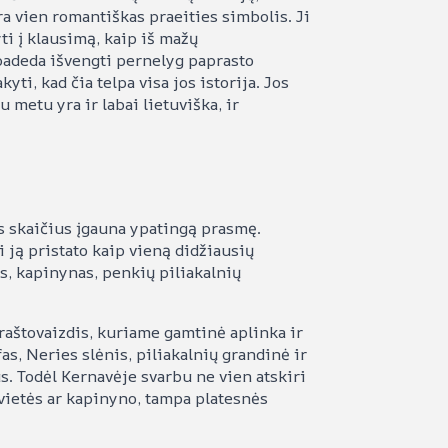
ra vien romantiškas praeities simbolis. Ji
ti į klausimą, kaip iš mažų
adeda išvengti pernelyg paprasto
ti, kad čia telpa visa jos istorija. Jos
 metu yra ir labai lietuviška, ir
is skaičius įgauna ypatingą prasmę.
 ją pristato kaip vieną didžiausių
s, kapinynas, penkių piliakalnių
kraštovaizdis, kuriame gamtinė aplinka ir
s, Neries slėnis, piliakalnių grandinė ir
us. Todėl Kernavėje svarbu ne vien atskiri
envietės ar kapinyno, tampa platesnės