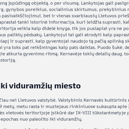
ieną įspūdingą objektą, o per visumą. Lankytojas gali pasigro
rą, gynybos poreikius, socialinius skirtumus, prekybinius 
ta pasivaikščiojimui, bet ir vienas svarbiausių Lietuvos pri
prastai tanki istorinė informacija, kuri leidžia suprasti,
itorija veikia kaip didelė knyga, tik jos puslapiai yra ne po
s paliktų pėdsakų. Lankytojui tai gali atrodyti kaip paprast
lapį ir suprasti, kaip gyventojai naudojo tą pačią aplinką sk
ai yra toks pat reikšmingas kaip pats daiktas. Puodo šukė, 
 jie atkuria gyvenimo ritmą. Kernavėje tokių detalių daug, tod
storiją.
iki viduramžių miesto
iau nei Lietuvos valstybė. Valstybinis Kernavės kultūrinis
 metų, metu rasta ir muziejaus rinkiniuose sukaupta apie 2
 vietovės teritorijoje įsikūrė dar IX–VIII tūkstantmetyje pr
 epochas nuo paleolito iki viduramžių.