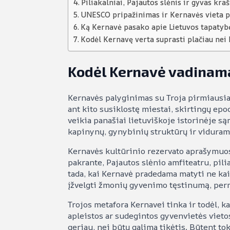
Piliakalniai, Pajautos slėnis ir gyvas kra
UNESCO pripažinimas ir Kernavės vieta p
Ką Kernavė pasako apie Lietuvos tapatyb
Kodėl Kernavę verta suprasti plačiau nei 
Kodėl Kernavė vadinama
Kernavės palyginimas su Troja pirmiausia 
ant kito susiklostę miestai, skirtingų epo
veikia panašiai lietuviškoje istorinėje s
kapinynų, gynybinių struktūrų ir viduramži
Kernavės kultūrinio rezervato aprašymuose
pakrante, Pajautos slėnio amfiteatru, pil
tada, kai Kernavė pradedama matyti ne kai
įžvelgti žmonių gyvenimo tęstinumą, perm
Trojos metafora Kernavei tinka ir todėl, kad
apleistos ar sudegintos gyvenvietės vietos
geriau, nei būtų galima tikėtis. Būtent tok