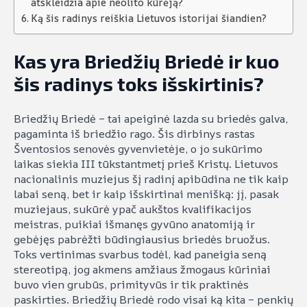
atskleidžia apie neolito kūrėją?
Ką šis radinys reiškia Lietuvos istorijai šiandien?
Kas yra Briedžių Briedė ir kuo
šis radinys toks išskirtinis?
Briedžių Briedė – tai apeiginė lazda su briedės galva,
pagaminta iš briedžio rago. Šis dirbinys rastas
Šventosios senovės gyvenvietėje, o jo sukūrimo
laikas siekia III tūkstantmetį prieš Kristų. Lietuvos
nacionalinis muziejus šį radinį apibūdina ne tik kaip
labai seną, bet ir kaip išskirtinai menišką: jį, pasak
muziejaus, sukūrė ypač aukštos kvalifikacijos
meistras, puikiai išmanęs gyvūno anatomiją ir
gebėjęs pabrėžti būdingiausius briedės bruožus.
Toks vertinimas svarbus todėl, kad paneigia seną
stereotipą, jog akmens amžiaus žmogaus kūriniai
buvo vien grubūs, primityvūs ir tik praktinės
paskirties. Briedžių Briedė rodo visai ką kita – penkių