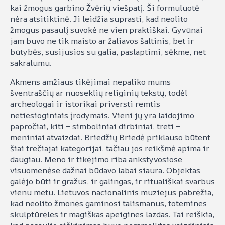
kai žmogus garbino Žvėrių viešpatį. Ši formuluotė
nėra atsitiktinė. Ji leidžia suprasti, kad neolito
žmogus pasaulį suvokė ne vien praktiškai. Gyvūnai
jam buvo ne tik maisto ar žaliavos šaltinis, bet ir
būtybės, susijusios su galia, paslaptimi, sėkme, net
sakralumu.
Akmens amžiaus tikėjimai nepaliko mums
šventraščių ar nuoseklių religinių tekstų, todėl
archeologai ir istorikai priversti remtis
netiesioginiais įrodymais. Vieni jų yra laidojimo
papročiai, kiti – simboliniai dirbiniai, treti –
meniniai atvaizdai. Briedžių Briedė priklauso būtent
šiai trečiajai kategorijai, tačiau jos reikšmė apima ir
daugiau. Meno ir tikėjimo riba ankstyvosiose
visuomenėse dažnai būdavo labai siaura. Objektas
galėjo būti ir gražus, ir galingas, ir rituališkai svarbus
vienu metu. Lietuvos nacionalinis muziejus pabrėžia,
kad neolito žmonės gaminosi talismanus, totemines
skulptūrėles ir magiškas apeigines lazdas. Tai reiškia,