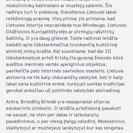
mokslininkų kabinetais ar muziejų salėmis. Šis
radinys turi ir platesnę, šiandienos Lietuvai labai
reikšmingą prasmę. Visų pirma, jis primena, kad
Lietuvos istorija neprasideda nuo Mindaugo, Lietuvos
Didžiosios Kunigaikštystės ar pirmųjų rašytinių
šaltinių. Ji yra daug gilesnė. Tokie radiniai leidžia
kalbėti apie tūkstantmečius trunkančią kultūrinę
atmintį mūsų krašte. Kai suvokiame, kad dar III
tūkstantmetyje prieš Kristų čia gyvenę žmonės kūrė
aukštos meninės vertės apeiginius objektus,
pasikeičia pats istorinės savivokos mastelis. Lietuva
atsiveria ne tik kaip viduramžių valstybė, bet ir kaip
labai sena kultūrinė erdvė, turėjusi savitas tradicijas
gerokai anksčiau už politinės valstybės atsiradimą.
Antra, Briedžių Briedė yra nepaprastai stiprus
edukacinis simbolis. Ji leidžia priešistorę pasakoti
ne sausai, ne vien per datas ir laikotarpių
pavadinimus, o per vieną įtaigų vaizdinį. Moksleiviui,
skaitytojui ar muziejaus lankytojui kur kas lengviau