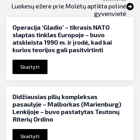
Luokesų ežere prie Molėtų aptikta polinė
gyvenvietė
Operacija ‘Gladio’ – tikrasis NATO
slaptas tinklas Europoje – buvo
atskleista 1990 m. ir įrodė, kad kai
kurios teorijos gali pasitvirtinti
Skaityti
Didžiausias pilių kompleksas
pasaulyje – Malborkas (Marienburg)
Lenkijoje – buvo pastatytas Teutonų
Riterių Ordino
Skaityti