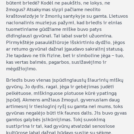
būtent briedė? Kodėl ne paukštis, ne lokys, ne
žmogus? Atsakymas slypi pačiame neolito
kraštovaizdyje ir žmonių santykyje su gamta. Lietuvos
nacionalinis muziejus pažymi, kad briedis ir elnias
tuometiniame gūdžiame miške buvo patys
didingiausi gyvūnai. Tai labai svarbi užuomina.
Pirmykštėje pasaulėžiūroje išskirtinio dydžio, jėgos
ar retumo gyvūnai dažnai įgaudavo sakralinį statusą.
Jie tapdavo ne tik fizine, bet ir simboline jėga – tuo,
kas vertas baimės, pagarbos, susižavėjimo ir
mėgdžiojimo.
Briedis buvo vienas įspūdingiausių šiaurinių miškų
gyvūnų. Jo dydis, ragai, jėga ir gebėjimas judėti
pelkėtuose, miškinguose plotuose kūrė ypatingą
įspūdį. Akmens amžiaus žmogui, gyvenusiam daug
artimesnį ir tiesioginį ryšį su gamta nei mums, toks
gyvūnas negalėjo būti tik faunos dalis. Jis buvo gyvas
gamtos galybės įsikūnijimas. Tokį suvokimą
sustiprina ir tai, kad gyvūnų atvaizdai senosiose
kultūrose labai dažnai būdavo susiję su sėkme,