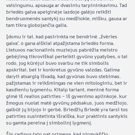
vaisingumu, apsauga ar dvasiniu tarpininkavimu. Tad
briedės galva apeiginėje lazdoje galėjo reikšti
bendruomenės santykį su medžiokle, mišku, gausa ar
tam tikra globojančia galia.
Įdomu ir tai, kad pasirinkta ne bendrinė „žvėries
galva“, o gana aiškiai atpažįstama briedės forma.
Lietuvos nacionalinis muziejus pabrėžia meistro
gebėjimą tikroviškai perteikti gyvūno ypatybes, o tai
rodo, jog kūrėjui buvo svarbu ne tik simbolis
apskritai, bet ir konkretus gyvūno vaizdas. Galima
daryti atsargią išvadą, kad gyvūnas buvo stebimas,
pažįstamas ir reikšmingas ne vien mitologiniu, bet ir
kasdieniu lygmeniu. Kitaip tariant, meninė forma
gimė iš realios patirties – iš gyvenimo aplinkoje, kur
žmogus nuolat matė gyvūnų pėdsakus, juos medžiojo,
galbūt jų bijojo ir gerbė. Briedžių Briedė yra tarsi tos
patirties susintetinta išraiška, kur praktinis santykis
su gamta pereina į simbolinį lygmenį.
Šis radinys taip pat primena, kad pirmykščio