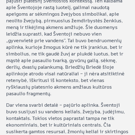
pajusti platesnį Šventosios kontekstą. Ten kalbama
apie Šventojoje rastą luotelį, galimai naudotą
apeigoms ar sėkmingos žvejybos simbolikai, apie
neolito žvejybą, pirmuosius žemdirbystės ženklus,
meną ir tikėjimą akmens amžiuje. Šie duomenys
leidžia suprasti, kad Šventoji nebuvo vien
„gyvenvietė prie vandens“. Tai buvo bendruomenių
aplinka, kurioje žmogus kūrė ne tik įrankius, bet ir
simbolius, ne tik gaudė žuvį ar plukdė luotus, bet ir
mąstė apie pasaulio tvarką, gyvūnų galią, sėkmę,
derlių, dvasių palankumą. Briedžių Briedė šioje
aplinkoje atrodo visai natūraliai – ji nėra atsitiktinė
retenybė, iškritusi iš konteksto, bet vienas
ryškiausių platesnio akmens amžiaus kultūros
pasaulio fragmentų.
Dar viena svarbi detalė – pajūrio aplinka. Šventoji
buvo susijusi su vandens keliais, žvejyba, judėjimu,
kontaktais. Tokios vietos paprastai tampa ne tik
ekonominiais, bet ir kultūriniais centrais. Čia
susikerta gamtos resursai, žmonių keliai ir skirtingos