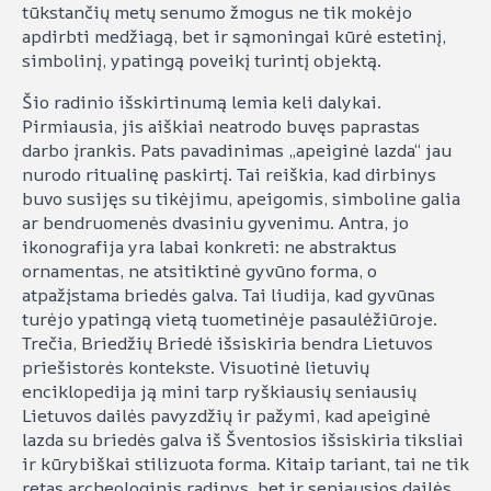
tūkstančių metų senumo žmogus ne tik mokėjo
apdirbti medžiagą, bet ir sąmoningai kūrė estetinį,
simbolinį, ypatingą poveikį turintį objektą.
Šio radinio išskirtinumą lemia keli dalykai.
Pirmiausia, jis aiškiai neatrodo buvęs paprastas
darbo įrankis. Pats pavadinimas „apeiginė lazda“ jau
nurodo ritualinę paskirtį. Tai reiškia, kad dirbinys
buvo susijęs su tikėjimu, apeigomis, simboline galia
ar bendruomenės dvasiniu gyvenimu. Antra, jo
ikonografija yra labai konkreti: ne abstraktus
ornamentas, ne atsitiktinė gyvūno forma, o
atpažįstama briedės galva. Tai liudija, kad gyvūnas
turėjo ypatingą vietą tuometinėje pasaulėžiūroje.
Trečia, Briedžių Briedė išsiskiria bendra Lietuvos
priešistorės kontekste. Visuotinė lietuvių
enciklopedija ją mini tarp ryškiausių seniausių
Lietuvos dailės pavyzdžių ir pažymi, kad apeiginė
lazda su briedės galva iš Šventosios išsiskiria tiksliai
ir kūrybiškai stilizuota forma. Kitaip tariant, tai ne tik
retas archeologinis radinys, bet ir seniausios dailės