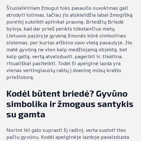
Šiuolaikiniam žmogui toks pasaulio suvokimas gali
atrodyti tolimas, tačiau jis atskleidžia labai žmogišką
poreikį suteikti aplinkai prasmę. Briedžių Briedė
byloja, kad dar prieš penkis tūkstančius metų
Lietuvos pajūryje gyvenę žmonės kūrė simbolines
sistemas, per kurias aiškino savo vietą pasaulyje. Jie
matė gyvūną ne vien kaip medžiojamą objektą, bet
kaip galią, vertą atvaizduoti, pagerbti ir, tikėtina,
rituališkai pasitelkti. Todėl ši apeiginė lazda yra
vienas vertingiausių raktų į dvasinę mūsų krašto
priešistorę.
Kodėl būtent briedė? Gyvūno
simbolika ir žmogaus santykis
su gamta
Norint iki galo suprasti šį radinį, verta sustoti ties
pačiu gyvūnu. Kodėl apeiginėje lazdoje pavaizduota