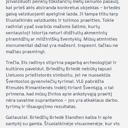
įsivaizduoti penkių tūkstančių metų senumo pasaulį,
kai prieš akis atsiranda konkretus objektas – briedės
galvą vaizduojanti apeiginė lazda. Ji tampa tiltu tarp
šiuolaikinės vaizduotės ir tolimos praeities. Tokie
radiniai ypač svarbūs mažoms šalims, kurių
seniausioji istorija neturi didžiulių akmeninių
piramidžių ar milžiniškų šventyklų. Mūsų atminties
monumentai dažnai yra mažesni, trapesni, tačiau ne
mažiau prasmingi.
Trečia, šis radinys stiprina pagarbą archeologijai ir
kultūros paveldui. Briedžių Briedė nebūtų tapusi
Lietuvos priešistorės simboliu, jei ne nuoseklūs
Šventosios gyvenviečių tyrimai. VLE pabrėžia
Rimutės Rimantienės indėlį tiriant Šventąją, o tai
primena, kad mūsų žinios apie ankstyvąją praeitį
nėra savaime suprantamos – jos yra atkaklaus darbo,
tyrimų ir išsaugojimo rezultatas.
Galiausiai, Briedžių Briedė šiandien kalba ir apie
santykį su gamta. Šiuolaikinėje visuomenėje, kur vis