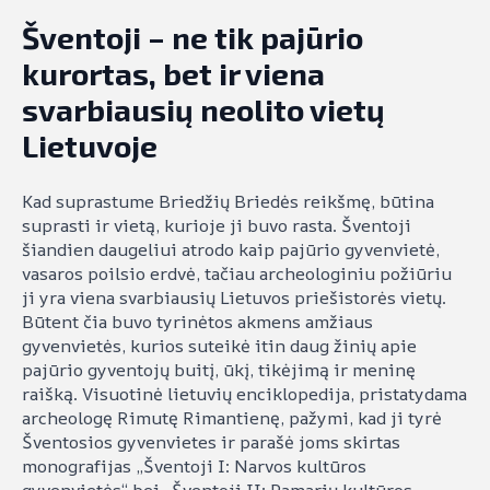
Šventoji – ne tik pajūrio
kurortas, bet ir viena
svarbiausių neolito vietų
Lietuvoje
Kad suprastume Briedžių Briedės reikšmę, būtina
suprasti ir vietą, kurioje ji buvo rasta. Šventoji
šiandien daugeliui atrodo kaip pajūrio gyvenvietė,
vasaros poilsio erdvė, tačiau archeologiniu požiūriu
ji yra viena svarbiausių Lietuvos priešistorės vietų.
Būtent čia buvo tyrinėtos akmens amžiaus
gyvenvietės, kurios suteikė itin daug žinių apie
pajūrio gyventojų buitį, ūkį, tikėjimą ir meninę
raišką. Visuotinė lietuvių enciklopedija, pristatydama
archeologę Rimutę Rimantienę, pažymi, kad ji tyrė
Šventosios gyvenvietes ir parašė joms skirtas
monografijas „Šventoji I: Narvos kultūros
gyvenvietės“ bei „Šventoji II: Pamarių kultūros