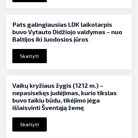
Pats galingiausias LDK laikotarpis
buvo Vytauto Didžiojo valdymas – nuo
Baltijos iki Juodosios jūros
Skaityti
Vaikų kryžiaus žygis (1212 m.) –
nepasisekęs judėjimas, kurio tikslas
buvo taikiu būdu, tikėjimo jėga
išlaisvinti Šventąją žemę
Skaityti