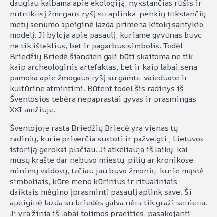
daugiau kalbama apie ekologiją, nykstančias rūšis ir
nutrūkusį žmogaus ryšį su aplinka, penkių tūkstančių
metų senumo apeiginė lazda primena kitokį santykio
modelį. Ji byloja apie pasaulį, kuriame gyvūnas buvo
ne tik išteklius, bet ir pagarbus simbolis. Todėl
Briedžių Briedė šiandien gali būti skaitoma ne tik
kaip archeologinis artefaktas, bet ir kaip labai sena
pamoka apie žmogaus ryšį su gamta, vaizduote ir
kultūrine atmintimi. Būtent todėl šis radinys iš
Šventosios tebėra nepaprastai gyvas ir prasmingas
XXI amžiuje.
Šventojoje rasta Briedžių Briedė yra vienas tų
radinių, kurie priverčia sustoti ir pažvelgti į Lietuvos
istoriją gerokai plačiau. Ji atkeliauja iš laikų, kai
mūsų krašte dar nebuvo miestų, pilių ar kronikose
minimų valdovų, tačiau jau buvo žmonių, kurie mąstė
simboliais, kūrė meno kūrinius ir ritualiniais
daiktais mėgino įprasminti pasaulį aplink save. Ši
apeiginė lazda su briedės galva nėra tik graži seniena.
Ji yra žinia iš labai tolimos praeities, pasakojanti