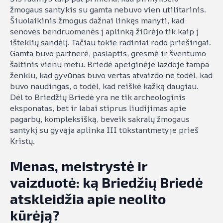
žmogaus santykis su gamta nebuvo vien utilitarinis.
Šiuolaikinis žmogus dažnai linkęs manyti, kad
senovės bendruomenės į aplinką žiūrėjo tik kaip į
išteklių sandėlį. Tačiau tokie radiniai rodo priešingai.
Gamta buvo partnerė, paslaptis, grėsmė ir šventumo
šaltinis vienu metu. Briedė apeiginėje lazdoje tampa
ženklu, kad gyvūnas buvo vertas atvaizdo ne todėl, kad
buvo naudingas, o todėl, kad reiškė kažką daugiau.
Dėl to Briedžių Briedė yra ne tik archeologinis
eksponatas, bet ir labai stiprus liudijimas apie
pagarbų, kompleksišką, beveik sakralų žmogaus
santykį su gyvąja aplinka III tūkstantmetyje prieš
Kristų.
Menas, meistrystė ir
vaizduotė: ką Briedžių Briedė
atskleidžia apie neolito
kūrėją?