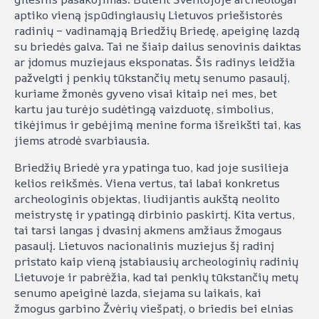
aptiko vieną įspūdingiausių Lietuvos priešistorės
radinių – vadinamąją Briedžių Briedę, apeiginę lazdą
su briedės galva. Tai ne šiaip dailus senovinis daiktas
ar įdomus muziejaus eksponatas. Šis radinys leidžia
pažvelgti į penkių tūkstančių metų senumo pasaulį,
kuriame žmonės gyveno visai kitaip nei mes, bet
kartu jau turėjo sudėtingą vaizduotę, simbolius,
tikėjimus ir gebėjimą menine forma išreikšti tai, kas
jiems atrodė svarbiausia.
Briedžių Briedė yra ypatinga tuo, kad joje susilieja
kelios reikšmės. Viena vertus, tai labai konkretus
archeologinis objektas, liudijantis aukštą neolito
meistrystę ir ypatingą dirbinio paskirtį. Kita vertus,
tai tarsi langas į dvasinį akmens amžiaus žmogaus
pasaulį. Lietuvos nacionalinis muziejus šį radinį
pristato kaip vieną įstabiausių archeologinių radinių
Lietuvoje ir pabrėžia, kad tai penkių tūkstančių metų
senumo apeiginė lazda, siejama su laikais, kai
žmogus garbino Žvėrių viešpatį, o briedis bei elnias