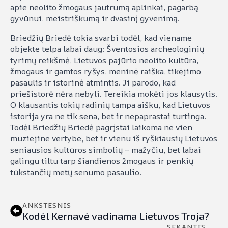
apie neolito žmogaus jautrumą aplinkai, pagarbą
gyvūnui, meistriškumą ir dvasinį gyvenimą.
Briedžių Briedė tokia svarbi todėl, kad viename
objekte telpa labai daug: Šventosios archeologinių
tyrimų reikšmė, Lietuvos pajūrio neolito kultūra,
žmogaus ir gamtos ryšys, meninė raiška, tikėjimo
pasaulis ir istorinė atmintis. Ji parodo, kad
priešistorė nėra nebyli. Tereikia mokėti jos klausytis.
O klausantis tokių radinių tampa aišku, kad Lietuvos
istorija yra ne tik sena, bet ir nepaprastai turtinga.
Todėl Briedžių Briedė pagrįstai laikoma ne vien
muziejine vertybe, bet ir vienu iš ryškiausių Lietuvos
seniausios kultūros simbolių – mažyčiu, bet labai
galingu tiltu tarp šiandienos žmogaus ir penkių
tūkstančių metų senumo pasaulio.
ANKSTESNIS
Kodėl Kernavė vadinama Lietuvos Troja?
SEKANTIS