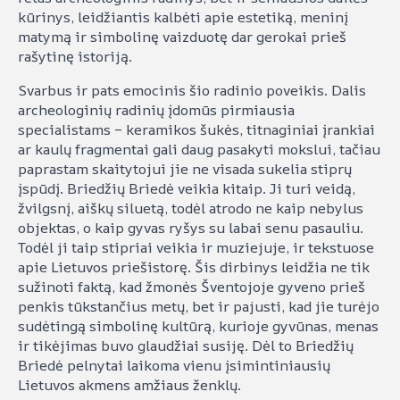
kūrinys, leidžiantis kalbėti apie estetiką, meninį
matymą ir simbolinę vaizduotę dar gerokai prieš
rašytinę istoriją.
Svarbus ir pats emocinis šio radinio poveikis. Dalis
archeologinių radinių įdomūs pirmiausia
specialistams – keramikos šukės, titnaginiai įrankiai
ar kaulų fragmentai gali daug pasakyti mokslui, tačiau
paprastam skaitytojui jie ne visada sukelia stiprų
įspūdį. Briedžių Briedė veikia kitaip. Ji turi veidą,
žvilgsnį, aiškų siluetą, todėl atrodo ne kaip nebylus
objektas, o kaip gyvas ryšys su labai senu pasauliu.
Todėl ji taip stipriai veikia ir muziejuje, ir tekstuose
apie Lietuvos priešistorę. Šis dirbinys leidžia ne tik
sužinoti faktą, kad žmonės Šventojoje gyveno prieš
penkis tūkstančius metų, bet ir pajusti, kad jie turėjo
sudėtingą simbolinę kultūrą, kurioje gyvūnas, menas
ir tikėjimas buvo glaudžiai susiję. Dėl to Briedžių
Briedė pelnytai laikoma vienu įsimintiniausių
Lietuvos akmens amžiaus ženklų.