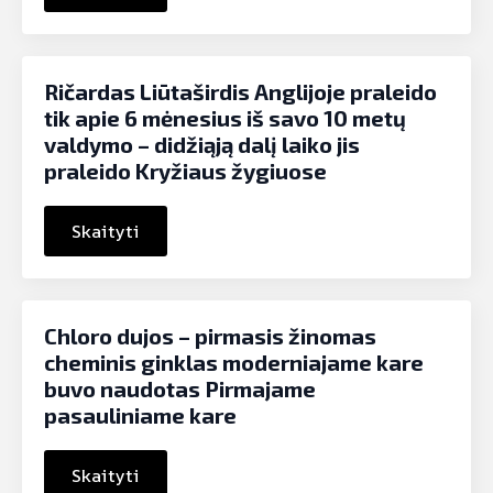
Ričardas Liūtaširdis Anglijoje praleido
tik apie 6 mėnesius iš savo 10 metų
valdymo – didžiąją dalį laiko jis
praleido Kryžiaus žygiuose
Skaityti
Chloro dujos – pirmasis žinomas
cheminis ginklas moderniajame kare
buvo naudotas Pirmajame
pasauliniame kare
Skaityti