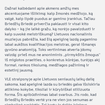
Dažnai kalbėdami apie akmens amžių mes
akcentuojame išlikimą: kaip žmonės medžiojo, ką
valgė, kaip lipdė puodus ar gamino įrankius. Tačiau
Briedžių Briedė priverčia paklausti ir visai kito
dalyko – ką jie laikė gražu, ką norėjo pavaizduoti ir
kaip suvokė meistriškumą? Lietuvos nacionalinis
muziejus pabrėžia, kad šią apeiginę lazdą pagamino
labai aukštos kvalifikacijos meistras, gerai išmanęs
gyvūno anatomiją. Toks vertinimas atveria įdomų
vaizdą: prieš mus ne anoniminis „pirmykštis žmogus“
iš miglotos praeities, o konkretus kūrėjas, turėjęs akį
formai, rankos tikslumą, medžiagos pažinimą ir
estetinį jausmą.
VLE straipsnyje apie Lietuvos seniausių laikų dailę
sakoma, kad apeiginė lazda su briedės galva išsiskiria
atlikimo kokybe, tiksliai ir kūrybiškai stilizuota
forma. Šis apibūdinimas labai svarbus. Jis rodo, kad
Briedžių Briedės vertė yra ne vien jos senumas ar
simbolinė paskirtis. Tai kartu ir dailės kūrinys.