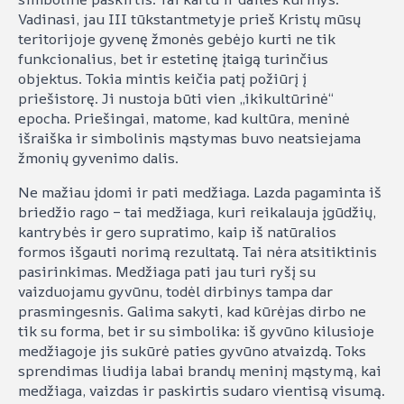
Vadinasi, jau III tūkstantmetyje prieš Kristų mūsų
teritorijoje gyvenę žmonės gebėjo kurti ne tik
funkcionalius, bet ir estetinę įtaigą turinčius
objektus. Tokia mintis keičia patį požiūrį į
priešistorę. Ji nustoja būti vien „ikikultūrinė“
epocha. Priešingai, matome, kad kultūra, meninė
išraiška ir simbolinis mąstymas buvo neatsiejama
žmonių gyvenimo dalis.
Ne mažiau įdomi ir pati medžiaga. Lazda pagaminta iš
briedžio rago – tai medžiaga, kuri reikalauja įgūdžių,
kantrybės ir gero supratimo, kaip iš natūralios
formos išgauti norimą rezultatą. Tai nėra atsitiktinis
pasirinkimas. Medžiaga pati jau turi ryšį su
vaizduojamu gyvūnu, todėl dirbinys tampa dar
prasmingesnis. Galima sakyti, kad kūrėjas dirbo ne
tik su forma, bet ir su simbolika: iš gyvūno kilusioje
medžiagoje jis sukūrė paties gyvūno atvaizdą. Toks
sprendimas liudija labai brandų meninį mąstymą, kai
medžiaga, vaizdas ir paskirtis sudaro vientisą visumą.