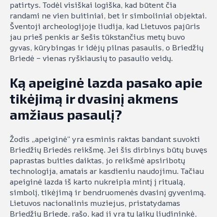
patirtys. Todėl visiškai logiška, kad būtent čia
randami ne vien buitiniai, bet ir simboliniai objektai.
Šventoji archeologijoje liudija, kad Lietuvos pajūris
jau prieš penkis ar šešis tūkstančius metų buvo
gyvas, kūrybingas ir idėjų pilnas pasaulis, o Briedžių
Briedė – vienas ryškiausių to pasaulio veidų.
Ką apeiginė lazda pasako apie
tikėjimą ir dvasinį akmens
amžiaus pasaulį?
Žodis „apeiginė“ yra esminis raktas bandant suvokti
Briedžių Briedės reikšmę. Jei šis dirbinys būtų buvęs
paprastas buities daiktas, jo reikšmė apsiribotų
technologija, amatais ar kasdieniu naudojimu. Tačiau
apeiginė lazda iš karto nukreipia mintį į ritualą,
simbolį, tikėjimą ir bendruomenės dvasinį gyvenimą.
Lietuvos nacionalinis muziejus, pristatydamas
Briedžių Briedę, rašo, kad ji yra tų laikų liudininkė,