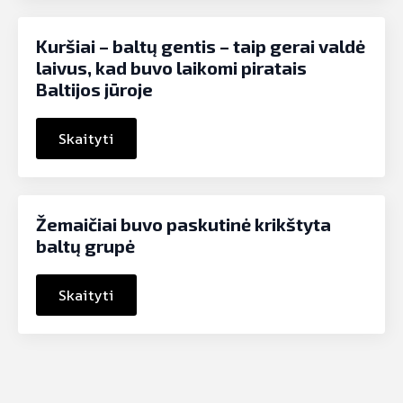
Kuršiai – baltų gentis – taip gerai valdė
laivus, kad buvo laikomi piratais
Baltijos jūroje
Skaityti
Žemaičiai buvo paskutinė krikštyta
baltų grupė
Skaityti