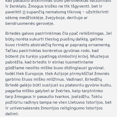
kad pasaulio aiškinimas buvo persmelktas vaizdiniais
ir ženklais. Žmogus troško ne tik išgyventi, bet ir
paveikti jį supančią nematomą tikrovę – užsitikrinti
sėkmę medžioklėje, žvejyboje, derliuje ar
bendruomenės gerovėje.
Briedės galvos pasirinkimas čia ypač reikšmingas. Jei
būtų norėta sukurti tiesiog puošnų daiktą, galima
buvo rinktis abstrakčią formą ar paprastą ornamentą.
Tačiau pasirinktas konkretus gyvūnas rodo, kad
būtent jis turėjo ypatingą simbolinį krūvį. Muziejus
pabrėžia, kad briedis ir elnias tuometiniame
gūdžiame neolito miške buvo didingiausi gyvūnai,
todėl tiek Europoje, tiek Azijoje pirmykščiai žmonės
garbino šiuos miško milžinus. Vadinasi, Briedžių
Briedė galėjo būti susijusi su platesniu gyvūno kultu,
pagarba miško galybei ar žvėries, kaip tarpininko
tarp žmogaus ir pasaulio tvarkos, įvaizdžiu. Tokiu
požiūriu radinys tampa ne vien Lietuvos istorijos, bet
ir universalesnės žmonijos religingumo istorijos
dalimi.