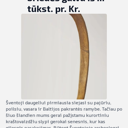
tūkst. pr. Kr.
Šventoji daugeliui pirmiausia siejasi su pajūriu,
poilsiu, vasara ir Baltijos pakrantės ramybe. Tačiau po
šiuo šiandien mums gerai pažįstamu kurortiniu
kraštovaizdžiu slypi gerokai senesnis, kur kas
gilesnis pasakojimas. Būtent Šventojoje archeologai