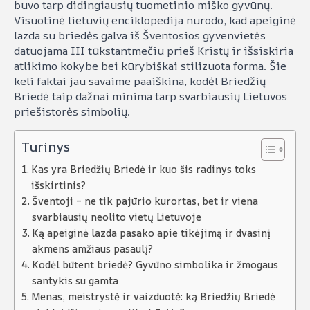
buvo tarp didingiausių tuometinio miško gyvūnų.
Visuotinė lietuvių enciklopedija nurodo, kad apeiginė
lazda su briedės galva iš Šventosios gyvenvietės
datuojama III tūkstantmečiu prieš Kristų ir išsiskiria
atlikimo kokybe bei kūrybiškai stilizuota forma. Šie
keli faktai jau savaime paaiškina, kodėl Briedžių
Briedė taip dažnai minima tarp svarbiausių Lietuvos
priešistorės simbolių.
Turinys
Kas yra Briedžių Briedė ir kuo šis radinys toks
išskirtinis?
Šventoji – ne tik pajūrio kurortas, bet ir viena
svarbiausių neolito vietų Lietuvoje
Ką apeiginė lazda pasako apie tikėjimą ir dvasinį
akmens amžiaus pasaulį?
Kodėl būtent briedė? Gyvūno simbolika ir žmogaus
santykis su gamta
Menas, meistrystė ir vaizduotė: ką Briedžių Briedė