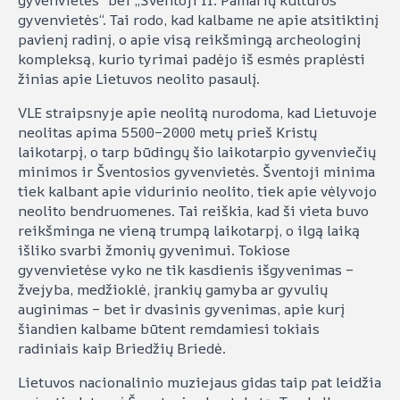
gyvenvietės“. Tai rodo, kad kalbame ne apie atsitiktinį
pavienį radinį, o apie visą reikšmingą archeologinį
kompleksą, kurio tyrimai padėjo iš esmės praplėsti
žinias apie Lietuvos neolito pasaulį.
VLE straipsnyje apie neolitą nurodoma, kad Lietuvoje
neolitas apima 5500–2000 metų prieš Kristų
laikotarpį, o tarp būdingų šio laikotarpio gyvenviečių
minimos ir Šventosios gyvenvietės. Šventoji minima
tiek kalbant apie vidurinio neolito, tiek apie vėlyvojo
neolito bendruomenes. Tai reiškia, kad ši vieta buvo
reikšminga ne vieną trumpą laikotarpį, o ilgą laiką
išliko svarbi žmonių gyvenimui. Tokiose
gyvenvietėse vyko ne tik kasdienis išgyvenimas –
žvejyba, medžioklė, įrankių gamyba ar gyvulių
auginimas – bet ir dvasinis gyvenimas, apie kurį
šiandien kalbame būtent remdamiesi tokiais
radiniais kaip Briedžių Briedė.
Lietuvos nacionalinio muziejaus gidas taip pat leidžia