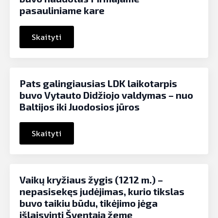
pasauliniame kare
Skaityti
Pats galingiausias LDK laikotarpis
buvo Vytauto Didžiojo valdymas – nuo
Baltijos iki Juodosios jūros
Skaityti
Vaikų kryžiaus žygis (1212 m.) –
nepasisekęs judėjimas, kurio tikslas
buvo taikiu būdu, tikėjimo jėga
išlaisvinti Šventąją žemę