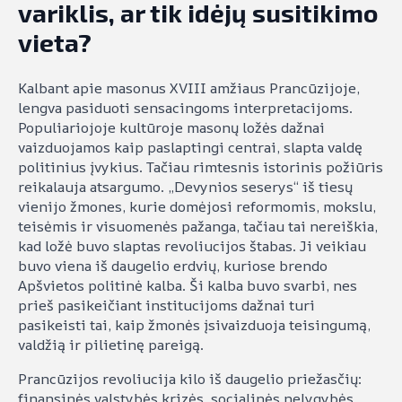
variklis, ar tik idėjų susitikimo
vieta?
Kalbant apie masonus XVIII amžiaus Prancūzijoje,
lengva pasiduoti sensacingoms interpretacijoms.
Populiariojoje kultūroje masonų ložės dažnai
vaizduojamos kaip paslaptingi centrai, slapta valdę
politinius įvykius. Tačiau rimtesnis istorinis požiūris
reikalauja atsargumo. „Devynios seserys“ iš tiesų
vienijo žmones, kurie domėjosi reformomis, mokslu,
teisėmis ir visuomenės pažanga, tačiau tai nereiškia,
kad ložė buvo slaptas revoliucijos štabas. Ji veikiau
buvo viena iš daugelio erdvių, kuriose brendo
Apšvietos politinė kalba. Ši kalba buvo svarbi, nes
prieš pasikeičiant institucijoms dažnai turi
pasikeisti tai, kaip žmonės įsivaizduoja teisingumą,
valdžią ir pilietinę pareigą.
Prancūzijos revoliucija kilo iš daugelio priežasčių:
finansinės valstybės krizės, socialinės nelygybės,