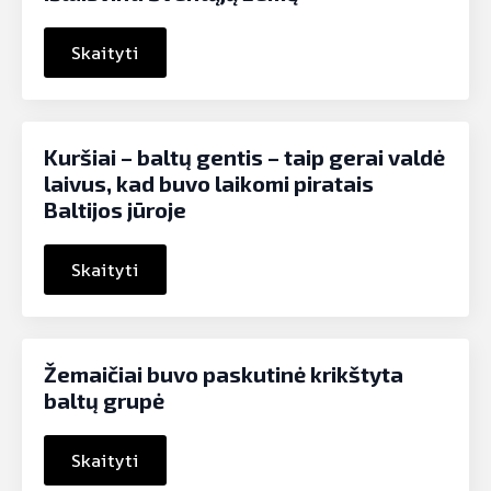
Skaityti
Kuršiai – baltų gentis – taip gerai valdė
laivus, kad buvo laikomi piratais
Baltijos jūroje
Skaityti
Žemaičiai buvo paskutinė krikštyta
baltų grupė
Skaityti