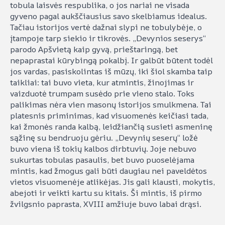
tobula laisvės respublika, o jos nariai ne visada
gyveno pagal aukščiausius savo skelbiamus idealus.
Tačiau istorijos vertė dažnai slypi ne tobulybėje, o
įtampoje tarp siekio ir tikrovės. „Devynios seserys“
parodo Apšvietą kaip gyvą, prieštaringą, bet
nepaprastai kūrybingą pokalbį. Ir galbūt būtent todėl
jos vardas, pasiskolintas iš mūzų, iki šiol skamba taip
taikliai: tai buvo vieta, kur atmintis, žinojimas ir
vaizduotė trumpam susėdo prie vieno stalo. Toks
palikimas nėra vien masonų istorijos smulkmena. Tai
platesnis priminimas, kad visuomenės keičiasi tada,
kai žmonės randa kalbą, leidžiančią susieti asmeninę
sąžinę su bendruoju gėriu. „Devynių seserų“ ložė
buvo viena iš tokių kalbos dirbtuvių. Joje nebuvo
sukurtas tobulas pasaulis, bet buvo puoselėjama
mintis, kad žmogus gali būti daugiau nei paveldėtos
vietos visuomenėje atlikėjas. Jis gali klausti, mokytis,
abejoti ir veikti kartu su kitais. Ši mintis, iš pirmo
žvilgsnio paprasta, XVIII amžiuje buvo labai drąsi.