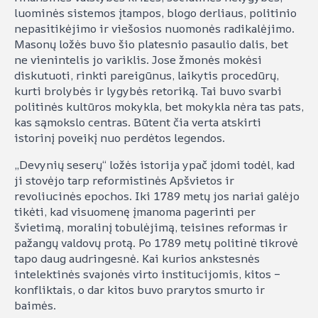
luominės sistemos įtampos, blogo derliaus, politinio
nepasitikėjimo ir viešosios nuomonės radikalėjimo.
Masonų ložės buvo šio platesnio pasaulio dalis, bet
ne vienintelis jo variklis. Jose žmonės mokėsi
diskutuoti, rinkti pareigūnus, laikytis procedūrų,
kurti brolybės ir lygybės retoriką. Tai buvo svarbi
politinės kultūros mokykla, bet mokykla nėra tas pats,
kas sąmokslo centras. Būtent čia verta atskirti
istorinį poveikį nuo perdėtos legendos.
„Devynių seserų“ ložės istorija ypač įdomi todėl, kad
ji stovėjo tarp reformistinės Apšvietos ir
revoliucinės epochos. Iki 1789 metų jos nariai galėjo
tikėti, kad visuomenę įmanoma pagerinti per
švietimą, moralinį tobulėjimą, teisines reformas ir
pažangų valdovų protą. Po 1789 metų politinė tikrovė
tapo daug audringesnė. Kai kurios ankstesnės
intelektinės svajonės virto institucijomis, kitos –
konfliktais, o dar kitos buvo prarytos smurto ir
baimės.