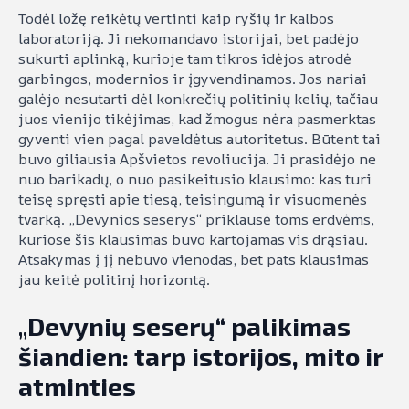
Todėl ložę reikėtų vertinti kaip ryšių ir kalbos
laboratoriją. Ji nekomandavo istorijai, bet padėjo
sukurti aplinką, kurioje tam tikros idėjos atrodė
garbingos, modernios ir įgyvendinamos. Jos nariai
galėjo nesutarti dėl konkrečių politinių kelių, tačiau
juos vienijo tikėjimas, kad žmogus nėra pasmerktas
gyventi vien pagal paveldėtus autoritetus. Būtent tai
buvo giliausia Apšvietos revoliucija. Ji prasidėjo ne
nuo barikadų, o nuo pasikeitusio klausimo: kas turi
teisę spręsti apie tiesą, teisingumą ir visuomenės
tvarką. „Devynios seserys“ priklausė toms erdvėms,
kuriose šis klausimas buvo kartojamas vis drąsiau.
Atsakymas į jį nebuvo vienodas, bet pats klausimas
jau keitė politinį horizontą.
„Devynių seserų“ palikimas
šiandien: tarp istorijos, mito ir
atminties