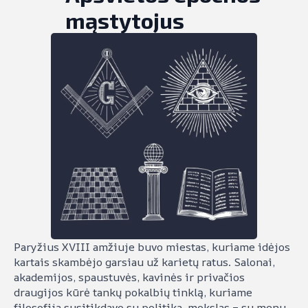
mąstytojus
Paryžius XVIII amžiuje buvo miestas, kuriame idėjos
kartais skambėjo garsiau už karietų ratus. Salonai,
akademijos, spaustuvės, kavinės ir privačios
draugijos kūrė tankų pokalbių tinklą, kuriame
filosofija susitikdavo su politika, mokslas – su menu,