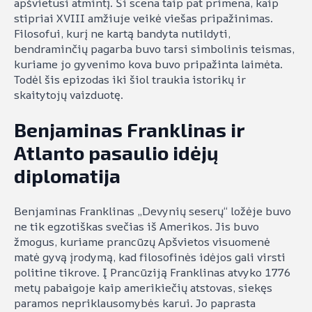
apšvietusi atmintį. Ši scena taip pat primena, kaip
stipriai XVIII amžiuje veikė viešas pripažinimas.
Filosofui, kurį ne kartą bandyta nutildyti,
bendraminčių pagarba buvo tarsi simbolinis teismas,
kuriame jo gyvenimo kova buvo pripažinta laimėta.
Todėl šis epizodas iki šiol traukia istorikų ir
skaitytojų vaizduotę.
Benjaminas Franklinas ir
Atlanto pasaulio idėjų
diplomatija
Benjaminas Franklinas „Devynių seserų“ ložėje buvo
ne tik egzotiškas svečias iš Amerikos. Jis buvo
žmogus, kuriame prancūzų Apšvietos visuomenė
matė gyvą įrodymą, kad filosofinės idėjos gali virsti
politine tikrove. Į Prancūziją Franklinas atvyko 1776
metų pabaigoje kaip amerikiečių atstovas, siekęs
paramos nepriklausomybės karui. Jo paprasta