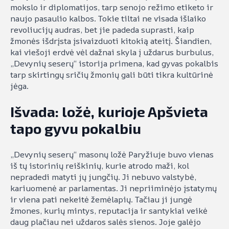
mokslo ir diplomatijos, tarp senojo režimo etiketo ir
naujo pasaulio kalbos. Tokie tiltai ne visada išlaiko
revoliucijų audras, bet jie padeda suprasti, kaip
žmonės išdrįsta įsivaizduoti kitokią ateitį. Šiandien,
kai viešoji erdvė vėl dažnai skyla į uždarus burbulus,
„Devynių seserų“ istorija primena, kad gyvas pokalbis
tarp skirtingų sričių žmonių gali būti tikra kultūrinė
jėga.
Išvada: ložė, kurioje Apšvieta
tapo gyvu pokalbiu
„Devynių seserų“ masonų ložė Paryžiuje buvo vienas
iš tų istorinių reiškinių, kurie atrodo maži, kol
nepradedi matyti jų jungčių. Ji nebuvo valstybė,
kariuomenė ar parlamentas. Ji nepriiminėjo įstatymų
ir viena pati nekeitė žemėlapių. Tačiau ji jungė
žmones, kurių mintys, reputacija ir santykiai veikė
daug plačiau nei uždaros salės sienos. Joje galėjo