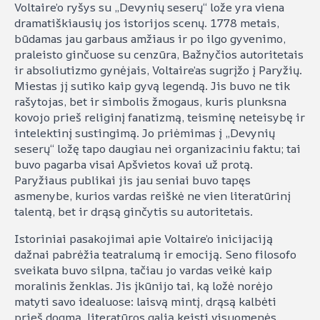
Voltaire’o ryšys su „Devynių seserų“ lože yra viena
dramatiškiausių jos istorijos scenų. 1778 metais,
būdamas jau garbaus amžiaus ir po ilgo gyvenimo,
praleisto ginčuose su cenzūra, Bažnyčios autoritetais
ir absoliutizmo gynėjais, Voltaire’as sugrįžo į Paryžių.
Miestas jį sutiko kaip gyvą legendą. Jis buvo ne tik
rašytojas, bet ir simbolis žmogaus, kuris plunksna
kovojo prieš religinį fanatizmą, teisminę neteisybę ir
intelektinį sustingimą. Jo priėmimas į „Devynių
seserų“ ložę tapo daugiau nei organizaciniu faktu; tai
buvo pagarba visai Apšvietos kovai už protą.
Paryžiaus publikai jis jau seniai buvo tapęs
asmenybe, kurios vardas reiškė ne vien literatūrinį
talentą, bet ir drąsą ginčytis su autoritetais.
Istoriniai pasakojimai apie Voltaire’o inicijaciją
dažnai pabrėžia teatralumą ir emociją. Seno filosofo
sveikata buvo silpna, tačiau jo vardas veikė kaip
moralinis ženklas. Jis įkūnijo tai, ką ložė norėjo
matyti savo idealuose: laisvą mintį, drąsą kalbėti
prieš dogmą, literatūros galią keisti visuomenės