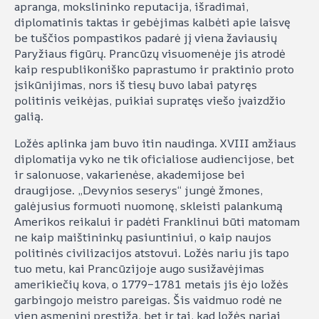
apranga, mokslininko reputacija, išradimai,
diplomatinis taktas ir gebėjimas kalbėti apie laisvę
be tuščios pompastikos padarė jį viena žaviausių
Paryžiaus figūrų. Prancūzų visuomenėje jis atrodė
kaip respublikoniško paprastumo ir praktinio proto
įsikūnijimas, nors iš tiesų buvo labai patyręs
politinis veikėjas, puikiai supratęs viešo įvaizdžio
galią.
Ložės aplinka jam buvo itin naudinga. XVIII amžiaus
diplomatija vyko ne tik oficialiose audiencijose, bet
ir salonuose, vakarienėse, akademijose bei
draugijose. „Devynios seserys“ jungė žmones,
galėjusius formuoti nuomonę, skleisti palankumą
Amerikos reikalui ir padėti Franklinui būti matomam
ne kaip maištininkų pasiuntiniui, o kaip naujos
politinės civilizacijos atstovui. Ložės nariu jis tapo
tuo metu, kai Prancūzijoje augo susižavėjimas
amerikiečių kova, o 1779–1781 metais jis ėjo ložės
garbingojo meistro pareigas. Šis vaidmuo rodė ne
vien asmeninį prestižą, bet ir tai, kad ložės nariai