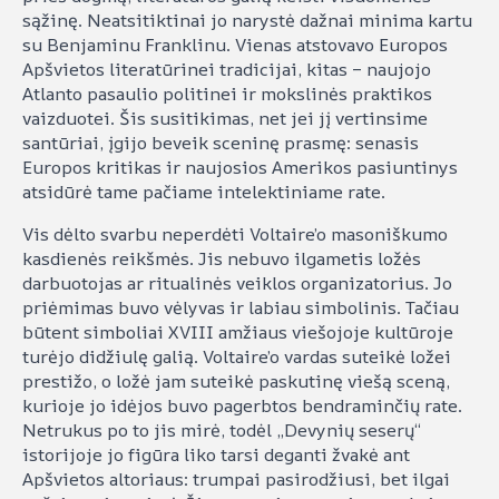
sąžinę. Neatsitiktinai jo narystė dažnai minima kartu
su Benjaminu Franklinu. Vienas atstovavo Europos
Apšvietos literatūrinei tradicijai, kitas – naujojo
Atlanto pasaulio politinei ir mokslinės praktikos
vaizduotei. Šis susitikimas, net jei jį vertinsime
santūriai, įgijo beveik sceninę prasmę: senasis
Europos kritikas ir naujosios Amerikos pasiuntinys
atsidūrė tame pačiame intelektiniame rate.
Vis dėlto svarbu neperdėti Voltaire’o masoniškumo
kasdienės reikšmės. Jis nebuvo ilgametis ložės
darbuotojas ar ritualinės veiklos organizatorius. Jo
priėmimas buvo vėlyvas ir labiau simbolinis. Tačiau
būtent simboliai XVIII amžiaus viešojoje kultūroje
turėjo didžiulę galią. Voltaire’o vardas suteikė ložei
prestižo, o ložė jam suteikė paskutinę viešą sceną,
kurioje jo idėjos buvo pagerbtos bendraminčių rate.
Netrukus po to jis mirė, todėl „Devynių seserų“
istorijoje jo figūra liko tarsi deganti žvakė ant
Apšvietos altoriaus: trumpai pasirodžiusi, bet ilgai