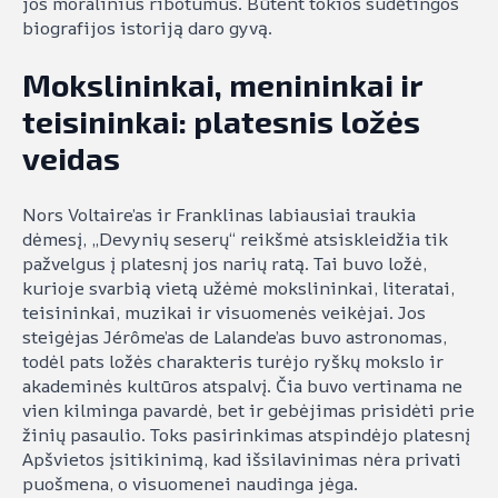
jos moralinius ribotumus. Būtent tokios sudėtingos
biografijos istoriją daro gyvą.
Mokslininkai, menininkai ir
teisininkai: platesnis ložės
veidas
Nors Voltaire’as ir Franklinas labiausiai traukia
dėmesį, „Devynių seserų“ reikšmė atsiskleidžia tik
pažvelgus į platesnį jos narių ratą. Tai buvo ložė,
kurioje svarbią vietą užėmė mokslininkai, literatai,
teisininkai, muzikai ir visuomenės veikėjai. Jos
steigėjas Jérôme’as de Lalande’as buvo astronomas,
todėl pats ložės charakteris turėjo ryškų mokslo ir
akademinės kultūros atspalvį. Čia buvo vertinama ne
vien kilminga pavardė, bet ir gebėjimas prisidėti prie
žinių pasaulio. Toks pasirinkimas atspindėjo platesnį
Apšvietos įsitikinimą, kad išsilavinimas nėra privati
puošmena, o visuomenei naudinga jėga.