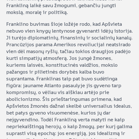
Frankliną laikė savu žmogumi, gebančiu jungti
mokslą, moralę ir politiką.
Franklino buvimas šioje ložėje rodo, kad Apšvieta
nebuvo vien knygų lentynose gyvenanti idėjų istorija.
Ji turėjo diplomatinių, finansinių ir socialinių kanalų.
Prancūzijos parama Amerikos revoliucijai neatsirado
vien dėl masonų ryšių, tačiau tokios draugijos padėjo
kurti simpatijų atmosferą. Jos jungė žmones,
kuriems laisvės, konstitucinės valdžios, mokslo
pažangos ir pilietinės dorybės kalba buvo
suprantama. Franklinas taip pat buvo sudėtinga
figūra: jauname Atlanto pasaulyje jis gyveno tarp
kompromisų, o vėliau vis aiškiau artėjo prie
abolicionizmo. Šis prieštaringumas primena, kad
Apšvietos žmonės dažnai skelbė universalius idealus,
bet patys gyveno visuomenėse, kurios jų dar
neįgyvendino. Todėl Frankliną verta matyti ne kaip
nepriekaištingą herojų, o kaip žmogų, per kurį galima
suprasti visą epochą: jos energiją, jos idealizmą ir