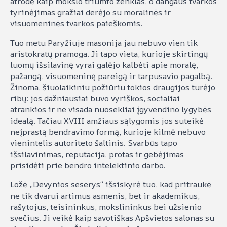
atrodė kaip mokslo triumfo ženklas, o dangaus tvarkos
tyrinėjimas gražiai derėjo su moralinės ir
visuomeninės tvarkos paieškomis.
Tuo metu Paryžiuje masonija jau nebuvo vien tik
aristokratų pramoga. Ji tapo vieta, kurioje skirtingų
luomų išsilavinę vyrai galėjo kalbėti apie moralę,
pažangą, visuomeninę pareigą ir tarpusavio pagalbą.
Žinoma, šiuolaikiniu požiūriu tokios draugijos turėjo
ribų: jos dažniausiai buvo vyriškos, socialiai
atrankios ir ne visada nuosekliai įgyvendino lygybės
idealą. Tačiau XVIII amžiaus sąlygomis jos suteikė
neįprastą bendravimo formą, kurioje kilmė nebuvo
vienintelis autoriteto šaltinis. Svarbūs tapo
išsilavinimas, reputacija, protas ir gebėjimas
prisidėti prie bendro intelektinio darbo.
Ložė „Devynios seserys“ išsiskyrė tuo, kad pritraukė
ne tik dvarui artimus asmenis, bet ir akademikus,
rašytojus, teisininkus, mokslininkus bei užsienio
svečius. Ji veikė kaip savotiškas Apšvietos salonas su