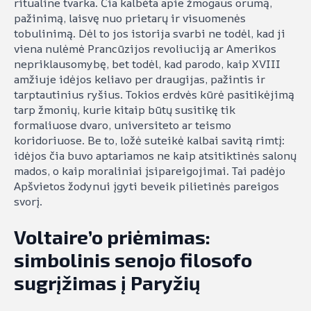
ritualine tvarka. Čia kalbėta apie žmogaus orumą,
pažinimą, laisvę nuo prietarų ir visuomenės
tobulinimą. Dėl to jos istorija svarbi ne todėl, kad ji
viena nulėmė Prancūzijos revoliuciją ar Amerikos
nepriklausomybę, bet todėl, kad parodo, kaip XVIII
amžiuje idėjos keliavo per draugijas, pažintis ir
tarptautinius ryšius. Tokios erdvės kūrė pasitikėjimą
tarp žmonių, kurie kitaip būtų susitikę tik
formaliuose dvaro, universiteto ar teismo
koridoriuose. Be to, ložė suteikė kalbai savitą rimtį:
idėjos čia buvo aptariamos ne kaip atsitiktinės salonų
mados, o kaip moraliniai įsipareigojimai. Tai padėjo
Apšvietos žodynui įgyti beveik pilietinės pareigos
svorį.
Voltaire’o priėmimas:
simbolinis senojo filosofo
sugrįžimas į Paryžių