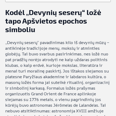
Kodėl „Devynių seserų“ ložė
tapo Apšvietos epochos
simboliu
„Devynių seserų“ pavadinimas kilo iš devynių mūzų –
antikinėje tradicijoje menų, mokslų ir atminties
globėjų. Tai buvo svarbus pasirinkimas, nes ložė nuo
pat pradžių norėjo atrodyti ne kaip uždaras politinis
klubas, o kaip erdvė, kurioje mokslas, literatūra ir
menai turi moralinę paskirtį. Jos ištakos siejamos su
platesne Paryžiaus akademine ir labdaros kultūra, o
masonų ložės forma jai suteikė ritualinį, organizacinį
ir simbolinį karkasą. Formalus ložės prašymas
organizuotis Grand Orient de France aplinkoje
siejamas su 1776 metais, o vienu pagrindinių jos
kūrėjų buvo astronomas Jérôme’as de Lalande’as. Tai
nebuvo atsitiktinumas: astronomija XVIII amžiuje