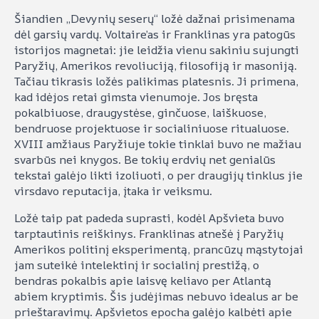
Šiandien „Devynių seserų“ ložė dažnai prisimenama
dėl garsių vardų. Voltaire’as ir Franklinas yra patogūs
istorijos magnetai: jie leidžia vienu sakiniu sujungti
Paryžių, Amerikos revoliuciją, filosofiją ir masoniją.
Tačiau tikrasis ložės palikimas platesnis. Ji primena,
kad idėjos retai gimsta vienumoje. Jos bręsta
pokalbiuose, draugystėse, ginčuose, laiškuose,
bendruose projektuose ir socialiniuose ritualuose.
XVIII amžiaus Paryžiuje tokie tinklai buvo ne mažiau
svarbūs nei knygos. Be tokių erdvių net genialūs
tekstai galėjo likti izoliuoti, o per draugijų tinklus jie
virsdavo reputacija, įtaka ir veiksmu.
Ložė taip pat padeda suprasti, kodėl Apšvieta buvo
tarptautinis reiškinys. Franklinas atnešė į Paryžių
Amerikos politinį eksperimentą, prancūzų mąstytojai
jam suteikė intelektinį ir socialinį prestižą, o
bendras pokalbis apie laisvę keliavo per Atlantą
abiem kryptimis. Šis judėjimas nebuvo idealus ar be
prieštaravimų. Apšvietos epocha galėjo kalbėti apie