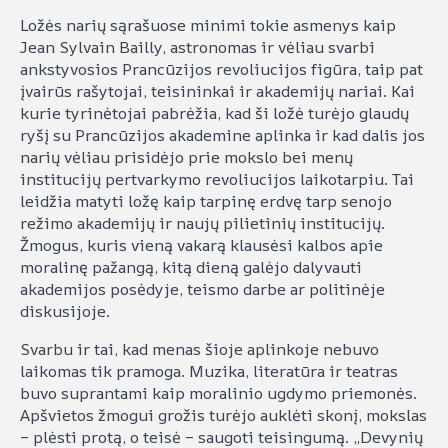
Ložės narių sąrašuose minimi tokie asmenys kaip
Jean Sylvain Bailly, astronomas ir vėliau svarbi
ankstyvosios Prancūzijos revoliucijos figūra, taip pat
įvairūs rašytojai, teisininkai ir akademijų nariai. Kai
kurie tyrinėtojai pabrėžia, kad ši ložė turėjo glaudų
ryšį su Prancūzijos akademine aplinka ir kad dalis jos
narių vėliau prisidėjo prie mokslo bei menų
institucijų pertvarkymo revoliucijos laikotarpiu. Tai
leidžia matyti ložę kaip tarpinę erdvę tarp senojo
režimo akademijų ir naujų pilietinių institucijų.
Žmogus, kuris vieną vakarą klausėsi kalbos apie
moralinę pažangą, kitą dieną galėjo dalyvauti
akademijos posėdyje, teismo darbe ar politinėje
diskusijoje.
Svarbu ir tai, kad menas šioje aplinkoje nebuvo
laikomas tik pramoga. Muzika, literatūra ir teatras
buvo suprantami kaip moralinio ugdymo priemonės.
Apšvietos žmogui grožis turėjo auklėti skonį, mokslas
– plėsti protą, o teisė – saugoti teisingumą. „Devynių