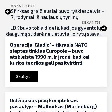
ANKSTESNIS
Sfinksas greičiausiai buvo ryškiaspalvis –
7 įrodymai iš naujausių tyrimų
SEKANTIS
LDK buvo tokia didelė, kad jos gyventojų
daugumą sudarė ne lietuviai, o rytų slavai
Operacija ‘Gladio’ – tikrasis NATO
slaptas tinklas Europoje – buvo
atskleista 1990 m. ir įrodė, kad kai
kurios teorijos gali pasitvirtinti
Skaityti
Didžiausias pilių kompleksas
pasaulyje – Malborkas (Marienburg)