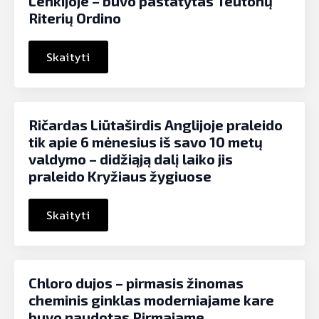
Lenkijoje – buvo pastatytas Teutonų
Riterių Ordino
Skaityti
Ričardas Liūtaširdis Anglijoje praleido
tik apie 6 mėnesius iš savo 10 metų
valdymo – didžiąją dalį laiko jis
praleido Kryžiaus žygiuose
Skaityti
Chloro dujos – pirmasis žinomas
cheminis ginklas moderniajame kare
buvo naudotas Pirmajame