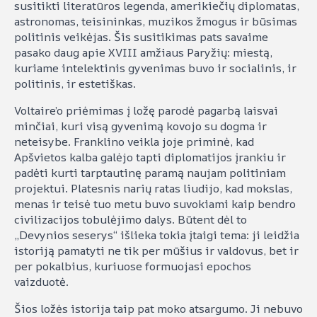
susitikti literatūros legenda, amerikiečių diplomatas,
astronomas, teisininkas, muzikos žmogus ir būsimas
politinis veikėjas. Šis susitikimas pats savaime
pasako daug apie XVIII amžiaus Paryžių: miestą,
kuriame intelektinis gyvenimas buvo ir socialinis, ir
politinis, ir estetiškas.
Voltaire’o priėmimas į ložę parodė pagarbą laisvai
minčiai, kuri visą gyvenimą kovojo su dogma ir
neteisybe. Franklino veikla joje priminė, kad
Apšvietos kalba galėjo tapti diplomatijos įrankiu ir
padėti kurti tarptautinę paramą naujam politiniam
projektui. Platesnis narių ratas liudijo, kad mokslas,
menas ir teisė tuo metu buvo suvokiami kaip bendro
civilizacijos tobulėjimo dalys. Būtent dėl to
„Devynios seserys“ išlieka tokia įtaigi tema: ji leidžia
istoriją pamatyti ne tik per mūšius ir valdovus, bet ir
per pokalbius, kuriuose formuojasi epochos
vaizduotė.
Šios ložės istorija taip pat moko atsargumo. Ji nebuvo