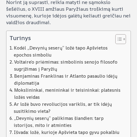
Norint ją suprasti, reikia matyti ne sąmokslo
šešėlius, o XVIII amžiaus Paryžiaus troškimą kurti
visuomenę, kurioje idėjos galėtų keliauti greičiau nei
valdžios draudimai.
Turinys
Kodėl „Devynių seserų“ ložė tapo Apšvietos
epochos simboliu
Voltaire’o priėmimas: simbolinis senojo filosofo
sugrįžimas į Paryžių
Benjaminas Franklinas ir Atlanto pasaulio idėjų
diplomatija
Mokslininkai, menininkai ir teisininkai: platesnis
ložės veidas
Ar ložė buvo revoliucijos variklis, ar tik idėjų
susitikimo vieta?
„Devynių seserų“ palikimas šiandien: tarp
istorijos, mito ir atminties
Išvada: ložė, kurioje Apšvieta tapo gyvu pokalbiu