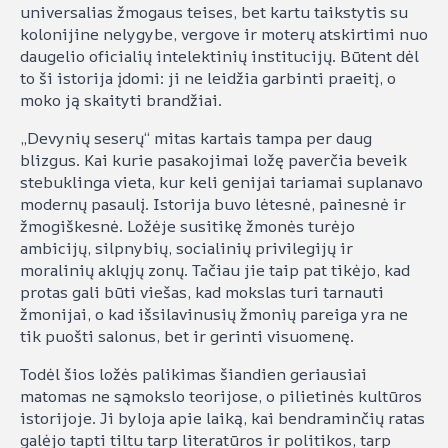
universalias žmogaus teises, bet kartu taikstytis su
kolonijine nelygybe, vergove ir moterų atskirtimi nuo
daugelio oficialių intelektinių institucijų. Būtent dėl
to ši istorija įdomi: ji ne leidžia garbinti praeitį, o
moko ją skaityti brandžiai.
„Devynių seserų“ mitas kartais tampa per daug
blizgus. Kai kurie pasakojimai ložę paverčia beveik
stebuklinga vieta, kur keli genijai tariamai suplanavo
modernų pasaulį. Istorija buvo lėtesnė, painesnė ir
žmogiškesnė. Ložėje susitikę žmonės turėjo
ambicijų, silpnybių, socialinių privilegijų ir
moralinių aklųjų zonų. Tačiau jie taip pat tikėjo, kad
protas gali būti viešas, kad mokslas turi tarnauti
žmonijai, o kad išsilavinusių žmonių pareiga yra ne
tik puošti salonus, bet ir gerinti visuomenę.
Todėl šios ložės palikimas šiandien geriausiai
matomas ne sąmokslo teorijose, o pilietinės kultūros
istorijoje. Ji byloja apie laiką, kai bendraminčių ratas
galėjo tapti tiltu tarp literatūros ir politikos, tarp