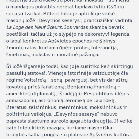
o mandagus pokalbis neretai tapdavo tyliu iššūkiu
senajai tvarkai. Būtent tokioje aplinkoje veikė
masonų ložė „Devynios seserys“, prancūziškai vadinta
La Loge des Neuf Sœurs
. Jos vardas skamba beveik
poetiškai, tačiau už jo slypėjo ne dekoratyvi legenda,
o labai konkretus Apšvietos epochos reiškinys:
žmonių ratas, kuriam rūpėjo protas, tolerancija,
švietimas, mokslas ir moralinė pažanga.
Ši ložė išgarsėjo todėl, kad joje susitiko keli skirtingų
pasaulių atstovai. Vienoje istorinėje vaizduotėje čia
regime Voltaire’ą – seną, pavargusį, bet vis dar aštrų
kovotoją prieš fanatizmą; Benjaminą Frankliną –
amerikietį diplomatą, išradėją ir Respublikos idėjos
ambasadorių; astronomą Jérôme’ą de Lalande’ą,
literatus, teisininkus, menininkus, mokslininkus ir
politinius veikėjus. „Devynios seserys“ nebuvo
paprasta slaptumo aureole apgaubta draugija. Ji veikė
kaip intelektinis mazgas, kuriame masoniška
brolybės kalba jungėsi su platesne Apšvietos kultūra.