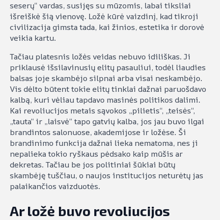
seserų“ vardas, susijęs su mūzomis, labai tiksliai
išreiškė šią vienovę. Ložė kūrė vaizdinį, kad tikroji
civilizacija gimsta tada, kai žinios, estetika ir dorovė
veikia kartu.
Tačiau platesnis ložės veidas nebuvo idiliškas. Ji
priklausė išsilavinusių elitų pasauliui, todėl liaudies
balsas joje skambėjo silpnai arba visai neskambėjo.
Vis dėlto būtent tokie elitų tinklai dažnai paruošdavo
kalbą, kuri vėliau tapdavo masinės politikos dalimi.
Kai revoliucijos metais sąvokos „pilietis“, „teisės“,
„tauta“ ir „laisvė“ tapo gatvių kalba, jos jau buvo ilgai
brandintos salonuose, akademijose ir ložėse. Ši
brandinimo funkcija dažnai lieka nematoma, nes ji
nepalieka tokio ryškaus pėdsako kaip mūšis ar
dekretas. Tačiau be jos politiniai šūkiai būtų
skambėję tuščiau, o naujos institucijos neturėtų jas
palaikančios vaizduotės.
Ar ložė buvo revoliucijos