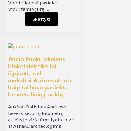
Vieni tikėjosi pasiekti
Viduržemio jūrą,…
Skaityti
Puma Punku akmens
blokai tiek tiksliai
išpjauti, kad
mokslininkai nesutaria,
kaip tai buvo pasiekta
be metalinių įrankių
Aukštai Bolivijos Anduose,
beveik keturių kilometrų
aukštyje virš jūros lygio, plyti
Tiwanaku archeologinis