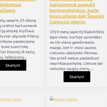
iešinimas
kariuomenė sumušė
uočiams
bermontininkus, kurie
buvo užėmę dalį Šiaurės
tų vasario 25 dieną
Lietuvos miestų
ų ordino kariuomenė
siją atvykę kryžiaus
1919 metų lapkritį Radviliškis
alyviai užpuolė Pilėnų
tapo vieta, kurioje sprendėsi
ronikose pasakojama,
ne tik vieno geležinkelio
e buvo susirinkę
mazgo, bet ir visos jaunos
čiai žmonių iš kelių
Lietuvos valstybės likimas.
ių, ieškojusių…
Vos prieš metus paskelbusi
nepriklausomybę, Lietuva dar
Skaityti
neturėjo saugių sienų,…
Skaityti