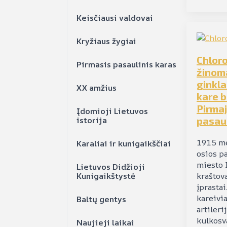
Keisčiausi valdovai
Kryžiaus žygiai
Chloro
Pirmasis pasaulinis karas
žinom
ginkl
XX amžius
kare 
Pirma
Įdomioji Lietuvos
istorija
pasau
1915 me
Karaliai ir kunigaikščiai
osios p
miesto 
Lietuvos Didžioji
Kunigaikštystė
kraštov
įprastai
kareivi
Baltų gentys
artileri
kulkosv
Naujieji laikai