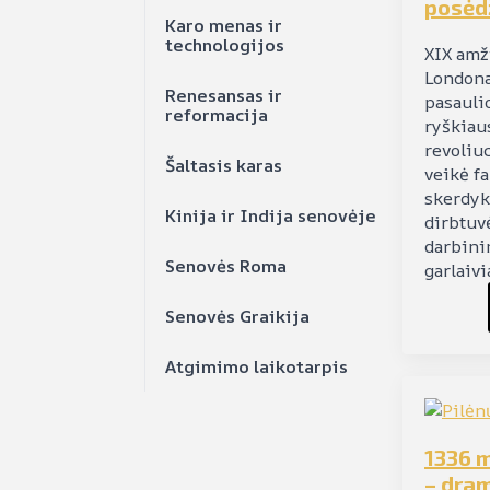
posėd
Karo menas ir
technologijos
XIX amž
Londona
Renesansas ir
pasauli
reformacija
ryškiau
revoliuc
Šaltasis karas
veikė fa
skerdyk
Kinija ir Indija senovėje
dirbtuv
darbinin
Senovės Roma
garlaivi
Senovės Graikija
Atgimimo laikotarpis
1336 m
– dram