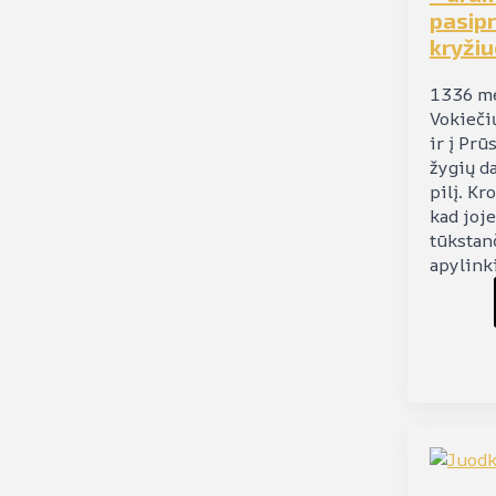
pasipr
kryži
1336 me
Vokieči
ir į Prū
žygių d
pilį. K
kad joj
tūkstan
apylink