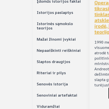
Įdomūs istorijos faktai
Operac
tikras
Istorijos paslaptys
tinkla
atskle
Istorinės sąmokslo
įrodė,
teorijos
teorijo
Mažai žinomi įvykiai
1990 me
visuome
Nepaaiškinti reiškiniai
atrodė t
politini
Slaptos draugijos
ministr
Andreott
Riteriai ir pilys
dešimtm
slapta g
Senovės istorija
turėjusi
Senoviniai artefaktai
Viduramžiai