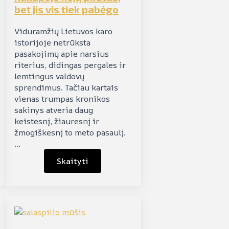
bet jis vis tiek pabėgo
Viduramžių Lietuvos karo
istorijoje netrūksta
pasakojimų apie narsius
riterius, didingas pergales ir
lemtingus valdovų
sprendimus. Tačiau kartais
vienas trumpas kronikos
sakinys atveria daug
keistesnį, žiauresnį ir
žmogiškesnį to meto pasaulį.
…
Skaityti