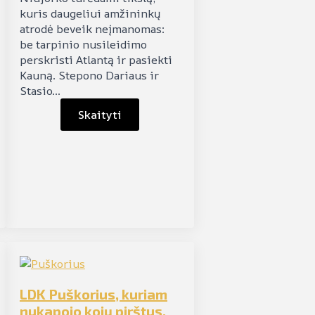
kuris daugeliui amžininkų
atrodė beveik neįmanomas:
be tarpinio nusileidimo
perskristi Atlantą ir pasiekti
Kauną. Stepono Dariaus ir
Stasio…
Skaityti
LDK Puškorius, kuriam
nukapojo kojų pirštus,