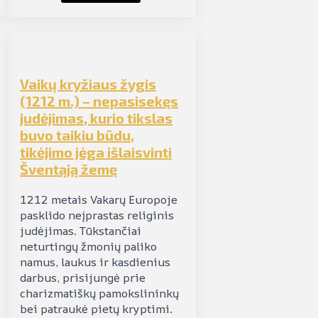
Vaikų kryžiaus žygis
(1212 m.) – nepasisekęs
judėjimas, kurio tikslas
buvo taikiu būdu,
tikėjimo jėga išlaisvinti
Šventąją žemę
1212 metais Vakarų Europoje
pasklido neįprastas religinis
judėjimas. Tūkstančiai
neturtingų žmonių paliko
namus, laukus ir kasdienius
darbus, prisijungė prie
charizmatiškų pamokslininkų
bei patraukė pietų kryptimi.