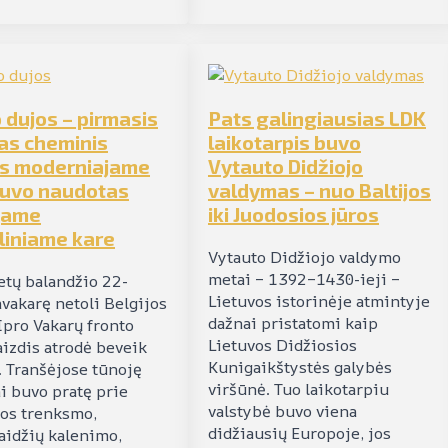
 dujos – pirmasis
Pats galingiausias LDK
as cheminis
laikotarpis buvo
as moderniajame
Vytauto Didžiojo
buvo naudotas
valdymas – nuo Baltijos
jame
iki Juodosios jūros
liniame kare
Vytauto Didžiojo valdymo
metai – 1392–1430-ieji –
tų balandžio 22-
Lietuvos istorinėje atmintyje
avakarę netoli Belgijos
dažnai pristatomi kaip
Ipro Vakarų fronto
Lietuvos Didžiosios
aizdis atrodė beveik
Kunigaikštystės galybės
. Tranšėjose tūnoję
viršūnė. Tuo laikotarpiu
ai buvo pratę prie
valstybė buvo viena
jos trenksmo,
didžiausių Europoje, jos
aidžių kalenimo,