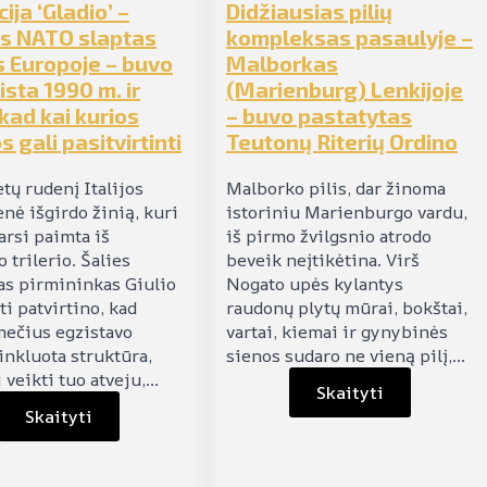
ija ‘Gladio’ –
Didžiausias pilių
is NATO slaptas
kompleksas pasaulyje –
s Europoje – buvo
Malborkas
ista 1990 m. ir
(Marienburg) Lenkijoje
 kad kai kurios
– buvo pastatytas
s gali pasitvirtinti
Teutonų Riterių Ordino
tų rudenį Italijos
Malborko pilis, dar žinoma
nė išgirdo žinią, kuri
istoriniu Marienburgo vardu,
arsi paimta iš
iš pirmo žvilgsnio atrodo
o trilerio. Šalies
beveik neįtikėtina. Virš
as pirmininkas Giulio
Nogato upės kylantys
i patvirtino, kad
raudonų plytų mūrai, bokštai,
ečius egzistavo
vartai, kiemai ir gynybinės
inkluota struktūra,
sienos sudaro ne vieną pilį,…
 veikti tuo atveju,…
Skaityti
Skaityti