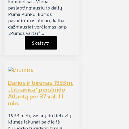
kompleksas. Viena
paslaptingiausių jo dalių –
Puma Punku, kurios
pavadinimas aimarų kalba
dažniausiai verčiamas kaip
„Pumos vartai“.…
Skaityti
Darius ir Girėnas 1933 m.
„Lituanica“ perskrido
Atlantą per 37 val. 11
min.
1933 metų vasarą du lietuvių
kilmės lakūnai pakilo iš
Niujorko turėdami tikslą,