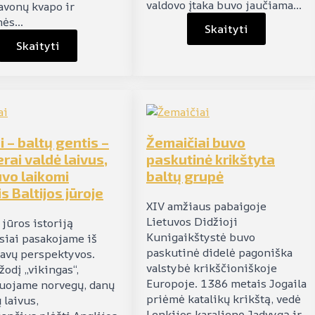
valdovo įtaka buvo jaučiama…
lavonų kvapo ir
nės…
Skaityti
Skaityti
i – baltų gentis –
Žemaičiai buvo
erai valdė laivus,
paskutinė krikštyta
vo laikomi
baltų grupė
is Baltijos jūroje
XIV amžiaus pabaigoje
Lietuvos Didžioji
 jūros istoriją
Kunigaikštystė buvo
siai pasakojame iš
paskutinė didelė pagoniška
avų perspektyvos.
valstybė krikščioniškoje
žodį „vikingas“,
Europoje. 1386 metais Jogaila
duojame norvegų, danų
priėmė katalikų krikštą, vedė
 laivus,
Lenkijos karalienę Jadvygą ir