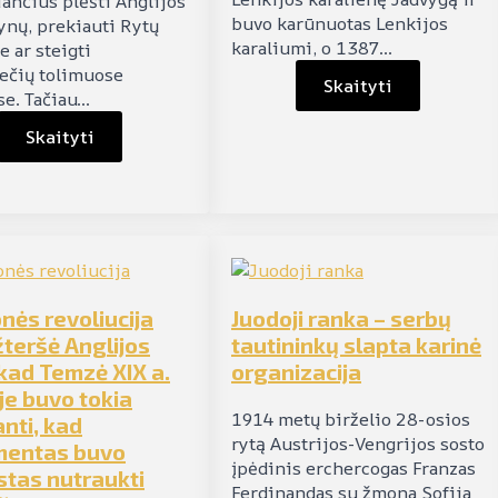
iančius plėšti Anglijos
buvo karūnuotas Lenkijos
ynų, prekiauti Rytų
karaliumi, o 1387…
 ar steigti
ečių tolimuose
Skaityti
se. Tačiau…
Skaityti
ės revoliucija
Juodoji ranka – serbų
žteršė Anglijos
tautininkų slapta karinė
kad Temzė XIX a.
organizacija
je buvo tokia
1914 metų birželio 28-osios
nti, kad
rytą Austrijos-Vengrijos sosto
mentas buvo
įpėdinis erchercogas Franzas
stas nutraukti
Ferdinandas su žmona Sofija