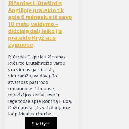
Ričardas Liūtaširdis
Anglijoje praleido tik
apie 6 mėnesius iš savo
10 metų valdymo –
didžiąją dalį laiko jis
praleido Kryžiaus
žygiuose
Ričardas I, geriau žinomas
Ričardo Liūtaširdžio vardu,
yra vienas garsiausių
viduramžių valdovų. Jo
atvaizdas pasirodo
romanuose, filmuose,
televizijos serialuose ir
legendose apie Robiną Hudą.
Dažniausiai jis vaizduojamas
kaip idealus riteris:…
Skaityti