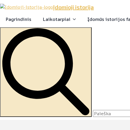
Įdomioji istorija
Pagrindinis
Laikotarpiai
Įdomūs istorijos f
Search
for: