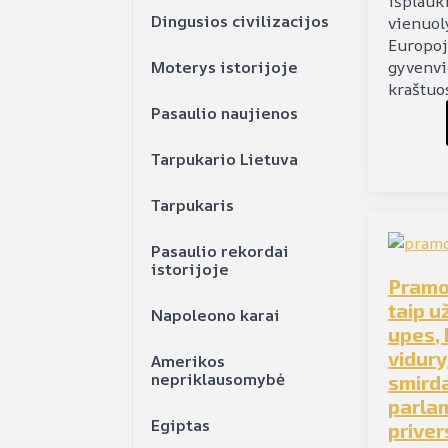
išplauk
Dingusios civilizacijos
vienuol
Europoje
Moterys istorijoje
gyvenvi
kraštuo
Pasaulio naujienos
Tarpukario Lietuva
Tarpukaris
Pasaulio rekordai
istorijoje
Pramon
taip u
Napoleono karai
upes, 
vidury
Amerikos
nepriklausomybė
smirda
parla
Egiptas
priver