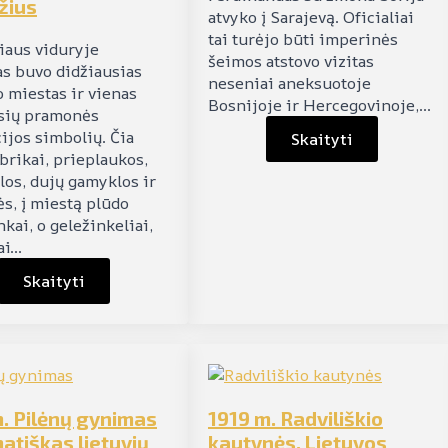
žius
atvyko į Sarajevą. Oficialiai
tai turėjo būti imperinės
iaus viduryje
šeimos atstovo vizitas
s buvo didžiausias
neseniai aneksuotoje
o miestas ir vienas
Bosnijoje ir Hercegovinoje,…
sių pramonės
ijos simbolių. Čia
Skaityti
brikai, prieplaukos,
los, dujų gamyklos ir
ės, į miestą plūdo
kai, o geležinkeliai,
ai…
Skaityti
. Pilėnų gynimas
1919 m. Radviliškio
atiškas lietuvių
kautynės. Lietuvos