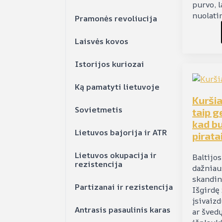
purvo, 
nuolati
Pramonės revoliucija
Laisvės kovos
Istorijos kuriozai
Ką pamatyti lietuvoje
Kuršia
Sovietmetis
taip g
kad bu
Lietuvos bajorija ir ATR
pirata
Lietuvos okupacija ir
Baltijos
rezistencija
dažniau
skandin
Partizanai ir rezistencija
Išgirdę 
įsivaiz
Antrasis pasaulinis karas
ar švedų