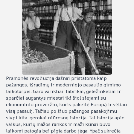
Pramonės revoliucija dažnai pristatoma kaip
pažangos, išradimų ir moderniojo pasaulio gimimo
laikotarpis. Garo varikliai, fabrikai, geležinkeliai ir
sparčiai augantys miestai iki šiol siejami su
ekonominiu proveržiu, kuris pakeitė Europą ir vėliau
visą pasaulį. Tačiau po šiuo pažangos pasakojimu
slypi kita, gerokai niūresnė istorija. Tai istorija apie
vaikus, kurių mažos rankos ir maži kūnai buvo
laikomi patogia bei pigia darbo jėga. Ypač sukrečia