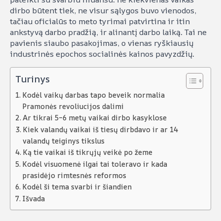
dirbo būtent tiek, ne visur sąlygos buvo vienodos,
tačiau oficialūs to meto tyrimai patvirtina ir itin
ankstyvą darbo pradžią, ir alinantį darbo laiką. Tai ne
pavienis siaubo pasakojimas, o vienas ryškiausių
industrinės epochos socialinės kainos pavyzdžių.
Turinys
Kodėl vaikų darbas tapo beveik normalia
Pramonės revoliucijos dalimi
Ar tikrai 5–6 metų vaikai dirbo kasyklose
Kiek valandų vaikai iš tiesų dirbdavo ir ar 14
valandų teiginys tikslus
Ką tie vaikai iš tikrųjų veikė po žeme
Kodėl visuomenė ilgai tai toleravo ir kada
prasidėjo rimtesnės reformos
Kodėl ši tema svarbi ir šiandien
Išvada