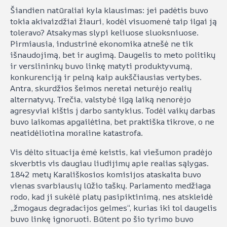
Šiandien natūraliai kyla klausimas: jei padėtis buvo
tokia akivaizdžiai žiauri, kodėl visuomenė taip ilgai ją
toleravo? Atsakymas slypi keliuose sluoksniuose.
Pirmiausia, industrinė ekonomika atnešė ne tik
išnaudojimą, bet ir augimą. Daugelis to meto politikų
ir verslininkų buvo linkę matyti produktyvumą,
konkurenciją ir pelną kaip aukščiausias vertybes.
Antra, skurdžios šeimos neretai neturėjo realių
alternatyvų. Trečia, valstybė ilgą laiką nenorėjo
agresyviai kištis į darbo santykius. Todėl vaikų darbas
buvo laikomas apgailėtina, bet praktiška tikrove, o ne
neatidėliotina moraline katastrofa.
Vis dėlto situacija ėmė keistis, kai viešumon pradėjo
skverbtis vis daugiau liudijimų apie realias sąlygas.
1842 metų Karališkosios komisijos ataskaita buvo
vienas svarbiausių lūžio taškų. Parlamento medžiaga
rodo, kad ji sukėlė platų pasipiktinimą, nes atskleidė
„žmogaus degradacijos gelmes“, kurias iki tol daugelis
buvo linkę ignoruoti. Būtent po šio tyrimo buvo