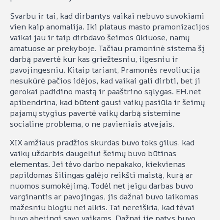
Svarbu ir tai, kad dirbantys vaikai nebuvo suvokiami
vien kaip anomalija. Iki plataus masto pramonizacijos
vaikai jau ir taip dirbdavo šeimos ūkiuose, namų
amatuose ar prekyboje. Tačiau pramoninė sistema šį
darbą pavertė kur kas griežtesniu, ilgesniu ir
pavojingesniu. Kitaip tariant, Pramonės revoliucija
nesukūrė pačios idėjos, kad vaikai gali dirbti, bet ji
gerokai padidino mastą ir paaštrino sąlygas. EH.net
apibendrina, kad būtent gausi vaikų pasiūla ir šeimų
pajamų stygius pavertė vaikų darbą sistemine
socialine problema, o ne pavieniais atvejais.
XIX amžiaus pradžios skurdas buvo toks gilus, kad
vaikų uždarbis daugeliui šeimų buvo būtinas
elementas. Jei tėvo darbo nepakako, kiekvienas
papildomas šilingas galėjo reikšti maistą, kurą ar
nuomos sumokėjimą. Todėl net jeigu darbas buvo
varginantis ar pavojingas, jis dažnai buvo laikomas
mažesniu blogiu nei alkis. Tai nereiškia, kad tėvai
buvo abejingi savo vaikams. Dažnai jie patys buvo