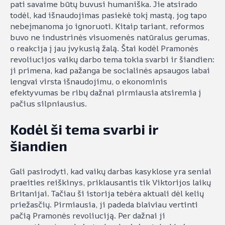
pati savaime būtų buvusi humaniška. Jie atsirado
todėl, kad išnaudojimas pasiekė tokį mastą, jog tapo
nebeįmanoma jo ignoruoti. Kitaip tariant, reformos
buvo ne industrinės visuomenės natūralus gerumas,
o reakcija į jau įvykusią žalą. Štai kodėl Pramonės
revoliucijos vaikų darbo tema tokia svarbi ir šiandien:
ji primena, kad pažanga be socialinės apsaugos labai
lengvai virsta išnaudojimu, o ekonominis
efektyvumas be ribų dažnai pirmiausia atsiremia į
pačius silpniausius.
Kodėl ši tema svarbi ir
šiandien
Gali pasirodyti, kad vaikų darbas kasyklose yra seniai
praeities reiškinys, priklausantis tik Viktorijos laikų
Britanijai. Tačiau ši istorija tebėra aktuali dėl kelių
priežasčių. Pirmiausia, ji padeda blaiviau vertinti
pačią Pramonės revoliuciją. Per dažnai ji