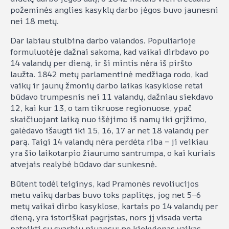
požeminės anglies kasyklų darbo jėgos buvo jaunesni
nei 18 metų.
Dar labiau stulbina darbo valandos. Populiarioje
formuluotėje dažnai sakoma, kad vaikai dirbdavo po
14 valandų per dieną, ir ši mintis nėra iš piršto
laužta. 1842 metų parlamentinė medžiaga rodo, kad
vaikų ir jaunų žmonių darbo laikas kasyklose retai
būdavo trumpesnis nei 11 valandų, dažniau siekdavo
12, kai kur 13, o tam tikruose regionuose, ypač
skaičiuojant laiką nuo išėjimo iš namų iki grįžimo,
galėdavo išaugti iki 15, 16, 17 ar net 18 valandų per
parą. Taigi 14 valandų nėra perdėta riba – ji veikiau
yra šio laikotarpio žiaurumo santrumpa, o kai kuriais
atvejais realybė būdavo dar sunkesnė.
Būtent todėl teiginys, kad Pramonės revoliucijos
metu vaikų darbas buvo toks paplitęs, jog net 5–6
metų vaikai dirbo kasyklose, kartais po 14 valandų per
dieną, yra istoriškai pagrįstas, nors jį visada verta
pateikti su svarbiu niuansu: ne kiekvienas vaikas