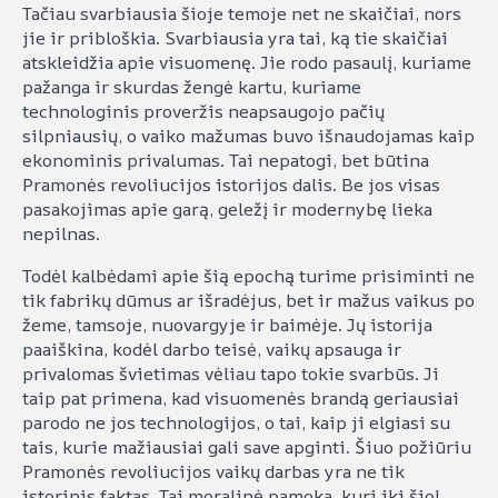
Tačiau svarbiausia šioje temoje net ne skaičiai, nors
jie ir pribloškia. Svarbiausia yra tai, ką tie skaičiai
atskleidžia apie visuomenę. Jie rodo pasaulį, kuriame
pažanga ir skurdas žengė kartu, kuriame
technologinis proveržis neapsaugojo pačių
silpniausių, o vaiko mažumas buvo išnaudojamas kaip
ekonominis privalumas. Tai nepatogi, bet būtina
Pramonės revoliucijos istorijos dalis. Be jos visas
pasakojimas apie garą, geležį ir modernybę lieka
nepilnas.
Todėl kalbėdami apie šią epochą turime prisiminti ne
tik fabrikų dūmus ar išradėjus, bet ir mažus vaikus po
žeme, tamsoje, nuovargyje ir baimėje. Jų istorija
paaiškina, kodėl darbo teisė, vaikų apsauga ir
privalomas švietimas vėliau tapo tokie svarbūs. Ji
taip pat primena, kad visuomenės brandą geriausiai
parodo ne jos technologijos, o tai, kaip ji elgiasi su
tais, kurie mažiausiai gali save apginti. Šiuo požiūriu
Pramonės revoliucijos vaikų darbas yra ne tik
istorinis faktas. Tai moralinė pamoka, kuri iki šiol