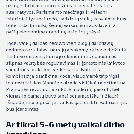
užaugę dirbdami nuo mažens ir nematė realios
alternatyvos. Parlamento medžiaga ir vėlesni
istoriniai tyrimai rodo, kad daug vaikų kasyklose buvo
būtent darbininkų šeimų vaikai, įsitraukdavę į tą
pačią ekonominę grandinę kaip ir jų tėvai.
Todėl vaikų darbas nebuvo vien blogų darbdavių
godumo rezultatas, nors jų atsakomybė buvo didžiulė.
Tai buvo sistema, kurioje ekonominis spaudimas,
silpnas valstybės reguliavimas ir įprastomis laikytos
socialinės praktikos veikė kartu. Būtent ši
kombinacija paaiškina, kodėl visuomenė taip ilgai
toleravo tai, kas šiandien atrodo visiškai nepriimtina.
Pramonės revoliucija sukūrė modernų pasaulį, bet
vienas jo pamatų buvo labai senamadiška ir žiauri
išnaudojimo logika: jei vaikas gali dirbti, vadinasi, jis
bus įdarbintas.
Ar tikrai 5–6 metų vaikai dirbo
kasyklose