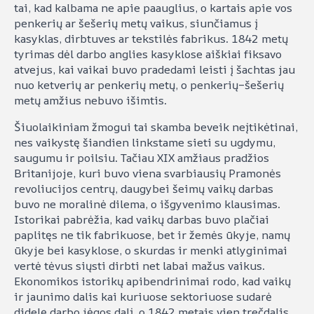
tai, kad kalbama ne apie paauglius, o kartais apie vos
penkerių ar šešerių metų vaikus, siunčiamus į
kasyklas, dirbtuves ar tekstilės fabrikus. 1842 metų
tyrimas dėl darbo anglies kasyklose aiškiai fiksavo
atvejus, kai vaikai buvo pradedami leisti į šachtas jau
nuo ketverių ar penkerių metų, o penkerių–šešerių
metų amžius nebuvo išimtis.
Šiuolaikiniam žmogui tai skamba beveik neįtikėtinai,
nes vaikystę šiandien linkstame sieti su ugdymu,
saugumu ir poilsiu. Tačiau XIX amžiaus pradžios
Britanijoje, kuri buvo viena svarbiausių Pramonės
revoliucijos centrų, daugybei šeimų vaikų darbas
buvo ne moralinė dilema, o išgyvenimo klausimas.
Istorikai pabrėžia, kad vaikų darbas buvo plačiai
paplitęs ne tik fabrikuose, bet ir žemės ūkyje, namų
ūkyje bei kasyklose, o skurdas ir menki atlyginimai
vertė tėvus siųsti dirbti net labai mažus vaikus.
Ekonomikos istorikų apibendrinimai rodo, kad vaikų
ir jaunimo dalis kai kuriuose sektoriuose sudarė
didelę darbo jėgos dalį, o 1842 metais vien trečdalis