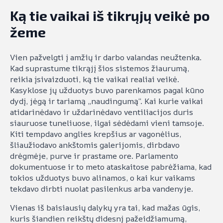
Ką tie vaikai iš tikrųjų veikė po
žeme
Vien pažvelgti į amžių ir darbo valandas neužtenka.
Kad suprastume tikrąjį šios sistemos žiaurumą,
reikia įsivaizduoti, ką tie vaikai realiai veikė.
Kasyklose jų užduotys buvo parenkamos pagal kūno
dydį, jėgą ir tariamą „naudingumą“. Kai kurie vaikai
atidarinėdavo ir uždarinėdavo ventiliacijos duris
siauruose tuneliuose, ilgai sėdėdami vieni tamsoje.
Kiti tempdavo anglies krepšius ar vagonėlius,
šliaužiodavo ankštomis galerijomis, dirbdavo
drėgmėje, purve ir prastame ore. Parlamento
dokumentuose ir to meto ataskaitose pabrėžiama, kad
tokios užduotys buvo alinamos, o kai kur vaikams
tekdavo dirbti nuolat pasilenkus arba vandenyje.
Vienas iš baisiausių dalykų yra tai, kad mažas ūgis,
kuris šiandien reikštų didesnį pažeidžiamumą,