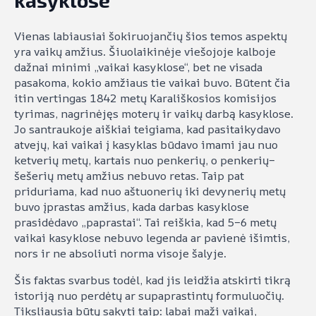
Vienas labiausiai šokiruojančių šios temos aspektų
yra vaikų amžius. Šiuolaikinėje viešojoje kalboje
dažnai minimi „vaikai kasyklose“, bet ne visada
pasakoma, kokio amžiaus tie vaikai buvo. Būtent čia
itin vertingas 1842 metų Karališkosios komisijos
tyrimas, nagrinėjęs moterų ir vaikų darbą kasyklose.
Jo santraukoje aiškiai teigiama, kad pasitaikydavo
atvejų, kai vaikai į kasyklas būdavo imami jau nuo
ketverių metų, kartais nuo penkerių, o penkerių–
šešerių metų amžius nebuvo retas. Taip pat
priduriama, kad nuo aštuonerių iki devynerių metų
buvo įprastas amžius, kada darbas kasyklose
prasidėdavo „paprastai“. Tai reiškia, kad 5–6 metų
vaikai kasyklose nebuvo legenda ar pavienė išimtis,
nors ir ne absoliuti norma visoje šalyje.
Šis faktas svarbus todėl, kad jis leidžia atskirti tikrą
istoriją nuo perdėtų ar supaprastintų formuluočių.
Tiksliausia būtų sakyti taip: labai maži vaikai,