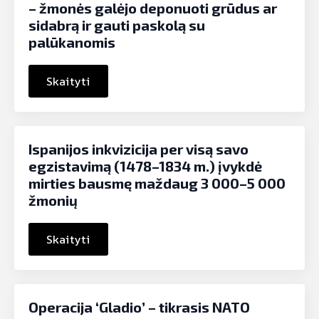
– žmonės galėjo deponuoti grūdus ar
sidabrą ir gauti paskolą su
palūkanomis
Skaityti
Ispanijos inkvizicija per visą savo
egzistavimą (1478–1834 m.) įvykdė
mirties bausmę maždaug 3 000–5 000
žmonių
Skaityti
Operacija ‘Gladio’ – tikrasis NATO