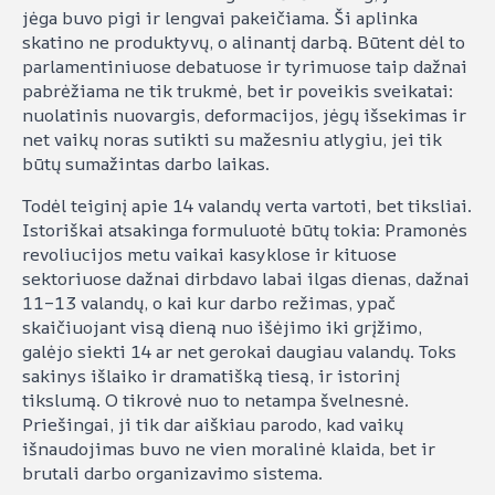
jėga buvo pigi ir lengvai pakeičiama. Ši aplinka
skatino ne produktyvų, o alinantį darbą. Būtent dėl to
parlamentiniuose debatuose ir tyrimuose taip dažnai
pabrėžiama ne tik trukmė, bet ir poveikis sveikatai:
nuolatinis nuovargis, deformacijos, jėgų išsekimas ir
net vaikų noras sutikti su mažesniu atlygiu, jei tik
būtų sumažintas darbo laikas.
Todėl teiginį apie 14 valandų verta vartoti, bet tiksliai.
Istoriškai atsakinga formuluotė būtų tokia: Pramonės
revoliucijos metu vaikai kasyklose ir kituose
sektoriuose dažnai dirbdavo labai ilgas dienas, dažnai
11–13 valandų, o kai kur darbo režimas, ypač
skaičiuojant visą dieną nuo išėjimo iki grįžimo,
galėjo siekti 14 ar net gerokai daugiau valandų. Toks
sakinys išlaiko ir dramatišką tiesą, ir istorinį
tikslumą. O tikrovė nuo to netampa švelnesnė.
Priešingai, ji tik dar aiškiau parodo, kad vaikų
išnaudojimas buvo ne vien moralinė klaida, bet ir
brutali darbo organizavimo sistema.