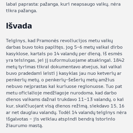
labai paprasta: pažanga, kuri neapsaugo vaikų, nėra
tikra pažanga.
Išvada
Teiginys, kad Pramonės revoliucijos metu vaikų
darbas buvo toks paplitęs, jog 5–6 metų vaikai dirbo
kasyklose, kartais po 14 valandų per dieną, iš esmės
yra teisingas, jei jį suformuluojame atsakingai. 1842
metų tyrimas tikrai dokumentavo atvejus, kai vaikai
buvo pradedami leisti į kasyklas jau nuo ketverių ar
penkerių metų, o penkerių–šešerių metų amžius
nebuvo neįprastas kai kuriuose regionuose. Tuo pat
metu oficialioje medžiagoje nurodoma, kad darbo
dienos vaikams dažnai trukdavo 11–13 valandų, o kai
kur, skaičiuojant visą dienos režimą, siekdavo 15, 16
ar net daugiau valandų. Todėl 14 valandų teiginys nėra
išgalvotas – jis veikiau atspindi bendrą istorinio
žiaurumo mastą.