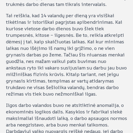
trukmės darbo dienas tam tikrais intervalais.
Tai reiškia, kad 14 valandų per dieną yra visiškai
tikėtinas ir istoriškai pagrįstas apibendrinimas. Kai
kuriose vietose darbo dienos buvo šiek tiek
trumpesnės, kitose – ilgesnės. Be to, reikia atkreipti
dėmesį į tai, kaip skaičiuotas laikas. Kai kur minimas
laikas nuo išėjimo iš namų iki grįžimo, o ne vien
grynasis darbas po žeme. Tačiau šis niuansas menkai
guodžia, nes mažam vaikui pats buvimas nuo
ankstaus ryto iki vakaro susijusiam su darbu jau buvo
milžiniškas fizinis krūvis. Kitaip tariant, net jeigu
grynasis kirtimas, tempimas ar vartų atidarymas
trukdavo ne visas šešiolika valandų, bendras darbo
režimas vis tiek buvo nežmoniškai ilgas.
Ilgos darbo valandos buvo ne atsitiktinė anomalija, o
ekonominės logikos dalis. Kasyklos ir fabrikai siekė
maksimaliai išnaudoti laiką, o darbo apsaugos normos
arba neegzistavo, arba buvo menkai taikomos.
Darbdaviui vaiko nuovargis reiškė nedaug, jei darbo