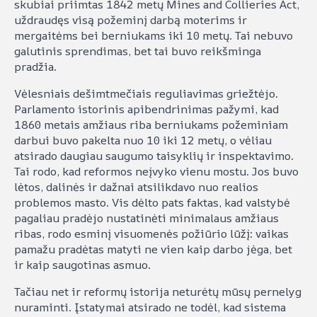
skubiai priimtas 1842 metų Mines and Collieries Act,
uždraudęs visą požeminį darbą moterims ir
mergaitėms bei berniukams iki 10 metų. Tai nebuvo
galutinis sprendimas, bet tai buvo reikšminga
pradžia.
Vėlesniais dešimtmečiais reguliavimas griežtėjo.
Parlamento istorinis apibendrinimas pažymi, kad
1860 metais amžiaus riba berniukams požeminiam
darbui buvo pakelta nuo 10 iki 12 metų, o vėliau
atsirado daugiau saugumo taisyklių ir inspektavimo.
Tai rodo, kad reformos neįvyko vienu mostu. Jos buvo
lėtos, dalinės ir dažnai atsilikdavo nuo realios
problemos masto. Vis dėlto pats faktas, kad valstybė
pagaliau pradėjo nustatinėti minimalaus amžiaus
ribas, rodo esminį visuomenės požiūrio lūžį: vaikas
pamažu pradėtas matyti ne vien kaip darbo jėga, bet
ir kaip saugotinas asmuo.
Tačiau net ir reformų istorija neturėtų mūsų pernelyg
nuraminti. Įstatymai atsirado ne todėl, kad sistema