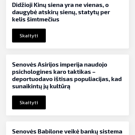
Didžioji Kinų siena yra ne vienas, o
daugybė atskirų sienų, statytų per
kelis šimtmečius
Skaityti
Senovės Asirijos imperija naudojo
psichologines karo taktikas –
deportuodavo ištisas populiacijas, kad
sunaikintų jų kultūrą
Skaityti
Senovės Babilone veikė bankų sistema