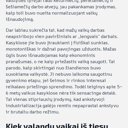
valstybės tyrėjai rado keturmečių, penkiamečių ir
šešiamečių darbo atvejų, jau pakankamas įrodymas,
kaip toli buvo nueita normalizuojant vaikų
išnaudojimą.
Dar labiau sukrečia tai, kad mažų vaikų darbas
neapsiribojo vien paviršiniais ar „lengvais“ darbais.
Kasyklose jie buvo įtraukiami į fiziškai sunkias,
monotoniškas ir dažnai pavojingas užduotis. Mažas
ūgis buvo išnaudojamas kaip ekonominis
pranašumas, o ne kaip priežastis vaiką saugoti. Tai
parodo, kaip skirtingai nuo šiandienos buvo
suvokiama vaikystė. Ji nebuvo laikoma saugotinu
gyvenimo etapu, jei šeimos ir rinkos interesai
reikalavo priešingo sprendimo. Todėl teiginys apie 5–
6 metų vaikus kasyklose nėra tik sensacinga detalė.
Tai vienas stipriausių įrodymų, kad ankstyvoji
industrializacija galėjo remtis nepaprastai ankstyvu
ir brutaliu darbo režimu.
Kiek valandų vaikai iš tiesų