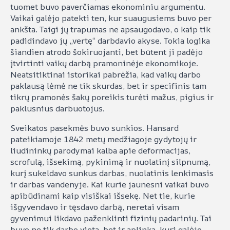
tuomet buvo paverčiamas ekonominiu argumentu.
Vaikai galėjo patekti ten, kur suaugusiems buvo per
ankšta. Taigi jų trapumas ne apsaugodavo, o kaip tik
padidindavo jų „vertę“ darbdavio akyse. Tokia logika
šiandien atrodo šokiruojanti, bet būtent ji padėjo
įtvirtinti vaikų darbą pramoninėje ekonomikoje.
Neatsitiktinai istorikai pabrėžia, kad vaikų darbo
paklausą lėmė ne tik skurdas, bet ir specifinis tam
tikrų pramonės šakų poreikis turėti mažus, pigius ir
paklusnius darbuotojus.
Sveikatos pasekmės buvo sunkios. Hansard
pateikiamoje 1842 metų medžiagoje gydytojų ir
liudininkų parodymai kalba apie deformacijas,
scrofulą, išsekimą, pykinimą ir nuolatinį silpnumą,
kurį sukeldavo sunkus darbas, nuolatinis lenkimasis
ir darbas vandenyje. Kai kurie jaunesni vaikai buvo
apibūdinami kaip visiškai išsekę. Net tie, kurie
išgyvendavo ir tęsdavo darbą, neretai visam
gyvenimui likdavo paženklinti fizinių padarinių. Tai
buvo ne tik darbo vieta, bet ir aplinka, kuri galėjo