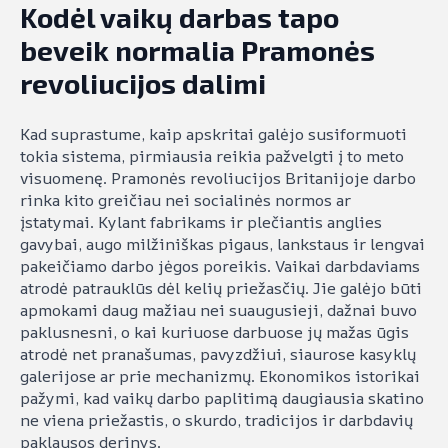
Kodėl vaikų darbas tapo
beveik normalia Pramonės
revoliucijos dalimi
Kad suprastume, kaip apskritai galėjo susiformuoti
tokia sistema, pirmiausia reikia pažvelgti į to meto
visuomenę. Pramonės revoliucijos Britanijoje darbo
rinka kito greičiau nei socialinės normos ar
įstatymai. Kylant fabrikams ir plečiantis anglies
gavybai, augo milžiniškas pigaus, lankstaus ir lengvai
pakeičiamo darbo jėgos poreikis. Vaikai darbdaviams
atrodė patrauklūs dėl kelių priežasčių. Jie galėjo būti
apmokami daug mažiau nei suaugusieji, dažnai buvo
paklusnesni, o kai kuriuose darbuose jų mažas ūgis
atrodė net pranašumas, pavyzdžiui, siaurose kasyklų
galerijose ar prie mechanizmų. Ekonomikos istorikai
pažymi, kad vaikų darbo paplitimą daugiausia skatino
ne viena priežastis, o skurdo, tradicijos ir darbdavių
paklausos derinys.