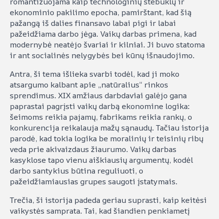
romantizuojama kaip technologinių stebuklų ir
ekonominio pakilimo epocha, pamirštant, kad šią
pažangą iš dalies finansavo labai pigi ir labai
pažeidžiama darbo jėga. Vaikų darbas primena, kad
modernybė neatėjo švariai ir kilniai. Ji buvo statoma
ir ant socialinės nelygybės bei kūnų išnaudojimo.
Antra, ši tema išlieka svarbi todėl, kad ji moko
atsargumo kalbant apie „natūralius“ rinkos
sprendimus. XIX amžiaus darbdaviai galėjo gana
paprastai pagrįsti vaikų darbą ekonomine logika:
šeimoms reikia pajamų, fabrikams reikia rankų, o
konkurencija reikalauja mažų sąnaudų. Tačiau istorija
parodė, kad tokia logika be moralinių ir teisinių ribų
veda prie akivaizdaus žiaurumo. Vaikų darbas
kasyklose tapo vienu aiškiausių argumentų, kodėl
darbo santykius būtina reguliuoti, o
pažeidžiamiausias grupes saugoti įstatymais.
Trečia, ši istorija padeda geriau suprasti, kaip keitėsi
vaikystės samprata. Tai, kad šiandien penkiametį