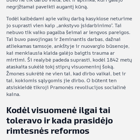
negrįžtamai paveikti augantį kūną.
Todėl kalbėdami apie vaikų darbą kasyklose neturime
jo suprasti vien kaip „ankstyvo įsidarbinimo“. Tai
nebuvo tik vaiko pagalba šeimai ar lengvos pareigos.
Tai buvo pavojingas ir žeminantis darbas, dažnai
atliekamas tamsoje, ankštyje ir nuovargio būsenoje,
kai menkiausia klaida galėjo baigtis trauma ar
mirtimi. Ši realybė padeda suprasti, kodėl 1842 metų
ataskaita sukėlė tokį stiprų visuomeninį šoką.
Žmones sukrėtė ne vien tai, kad dirbo vaikai, bet ir
tai, kokiomis sąlygomis jie dirbo. O būtent ten
atsiskleidė tikroji Pramonės revoliucijos socialinė
kaina.
Kodėl visuomenė ilgai tai
toleravo ir kada prasidėjo
rimtesnės reformos