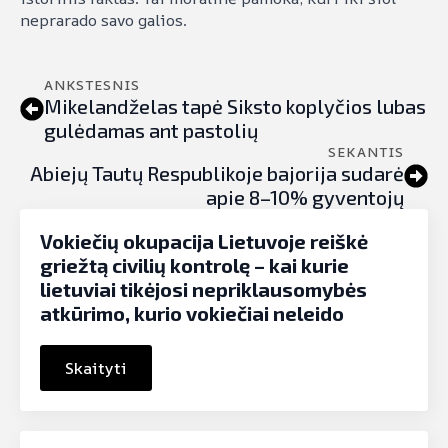
neprarado savo galios.
ANKSTESNIS
Mikelandželas tapė Siksto koplyčios lubas
gulėdamas ant pastolių
SEKANTIS
Abiejų Tautų Respublikoje bajorija sudarė
apie 8–10% gyventojų
Vokiečių okupacija Lietuvoje reiškė
griežtą civilių kontrolę – kai kurie
lietuviai tikėjosi nepriklausomybės
atkūrimo, kurio vokiečiai neleido
Skaityti