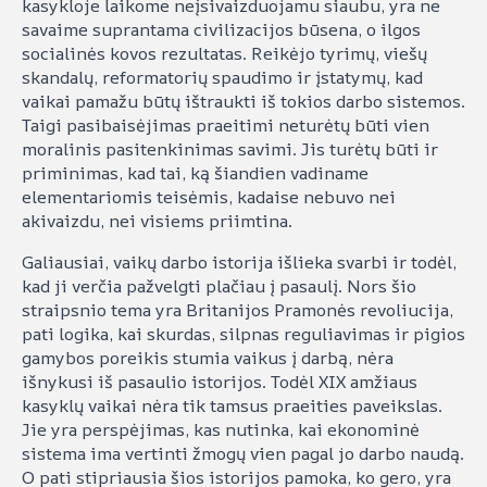
kasykloje laikome neįsivaizduojamu siaubu, yra ne
savaime suprantama civilizacijos būsena, o ilgos
socialinės kovos rezultatas. Reikėjo tyrimų, viešų
skandalų, reformatorių spaudimo ir įstatymų, kad
vaikai pamažu būtų ištraukti iš tokios darbo sistemos.
Taigi pasibaisėjimas praeitimi neturėtų būti vien
moralinis pasitenkinimas savimi. Jis turėtų būti ir
priminimas, kad tai, ką šiandien vadiname
elementariomis teisėmis, kadaise nebuvo nei
akivaizdu, nei visiems priimtina.
Galiausiai, vaikų darbo istorija išlieka svarbi ir todėl,
kad ji verčia pažvelgti plačiau į pasaulį. Nors šio
straipsnio tema yra Britanijos Pramonės revoliucija,
pati logika, kai skurdas, silpnas reguliavimas ir pigios
gamybos poreikis stumia vaikus į darbą, nėra
išnykusi iš pasaulio istorijos. Todėl XIX amžiaus
kasyklų vaikai nėra tik tamsus praeities paveikslas.
Jie yra perspėjimas, kas nutinka, kai ekonominė
sistema ima vertinti žmogų vien pagal jo darbo naudą.
O pati stipriausia šios istorijos pamoka, ko gero, yra