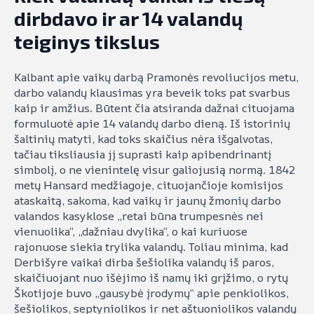
dirbdavo ir ar 14 valandų
teiginys tikslus
Kalbant apie vaikų darbą Pramonės revoliucijos metu,
darbo valandų klausimas yra beveik toks pat svarbus
kaip ir amžius. Būtent čia atsiranda dažnai cituojama
formuluotė apie 14 valandų darbo dieną. Iš istorinių
šaltinių matyti, kad toks skaičius nėra išgalvotas,
tačiau tiksliausia jį suprasti kaip apibendrinantį
simbolį, o ne vienintelę visur galiojusią normą. 1842
metų Hansard medžiagoje, cituojančioje komisijos
ataskaitą, sakoma, kad vaikų ir jaunų žmonių darbo
valandos kasyklose „retai būna trumpesnės nei
vienuolika“, „dažniau dvylika“, o kai kuriuose
rajonuose siekia trylika valandų. Toliau minima, kad
Derbišyre vaikai dirba šešiolika valandų iš paros,
skaičiuojant nuo išėjimo iš namų iki grįžimo, o rytų
Škotijoje buvo „gausybė įrodymų“ apie penkiolikos,
šešiolikos, septyniolikos ir net aštuoniolikos valandų