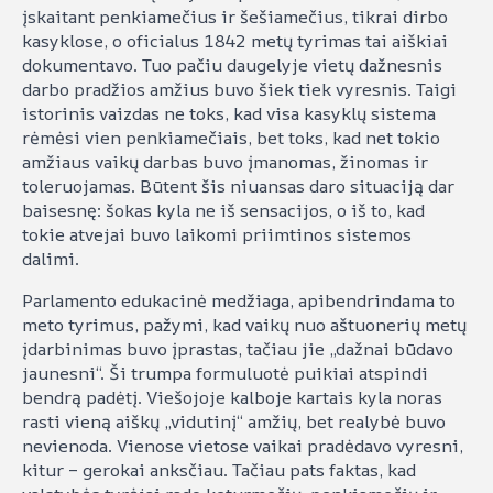
įskaitant penkiamečius ir šešiamečius, tikrai dirbo
kasyklose, o oficialus 1842 metų tyrimas tai aiškiai
dokumentavo. Tuo pačiu daugelyje vietų dažnesnis
darbo pradžios amžius buvo šiek tiek vyresnis. Taigi
istorinis vaizdas ne toks, kad visa kasyklų sistema
rėmėsi vien penkiamečiais, bet toks, kad net tokio
amžiaus vaikų darbas buvo įmanomas, žinomas ir
toleruojamas. Būtent šis niuansas daro situaciją dar
baisesnę: šokas kyla ne iš sensacijos, o iš to, kad
tokie atvejai buvo laikomi priimtinos sistemos
dalimi.
Parlamento edukacinė medžiaga, apibendrindama to
meto tyrimus, pažymi, kad vaikų nuo aštuonerių metų
įdarbinimas buvo įprastas, tačiau jie „dažnai būdavo
jaunesni“. Ši trumpa formuluotė puikiai atspindi
bendrą padėtį. Viešojoje kalboje kartais kyla noras
rasti vieną aiškų „vidutinį“ amžių, bet realybė buvo
nevienoda. Vienose vietose vaikai pradėdavo vyresni,
kitur – gerokai anksčiau. Tačiau pats faktas, kad