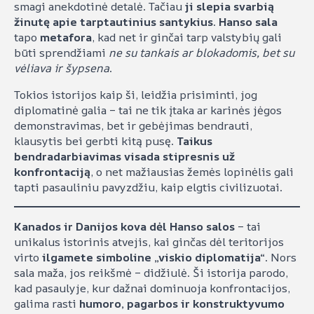
smagi anekdotinė detalė. Tačiau
ji slepia svarbią
žinutę apie tarptautinius santykius
.
Hanso sala
tapo
metafora
, kad net ir ginčai tarp valstybių gali
būti sprendžiami
ne su tankais ar blokadomis, bet su
vėliava ir šypsena
.
Tokios istorijos kaip ši, leidžia prisiminti, jog
diplomatinė galia – tai ne tik įtaka ar karinės jėgos
demonstravimas, bet ir gebėjimas bendrauti,
klausytis bei gerbti kitą pusę.
Taikus
bendradarbiavimas visada stipresnis už
konfrontaciją
, o net mažiausias žemės lopinėlis gali
tapti pasauliniu pavyzdžiu, kaip elgtis civilizuotai.
Kanados ir Danijos kova dėl Hanso salos
– tai
unikalus istorinis atvejis, kai ginčas dėl teritorijos
virto
ilgamete simboline „viskio diplomatija“
. Nors
sala maža, jos reikšmė – didžiulė. Ši istorija parodo,
kad pasaulyje, kur dažnai dominuoja konfrontacijos,
galima rasti
humoro, pagarbos ir konstruktyvumo