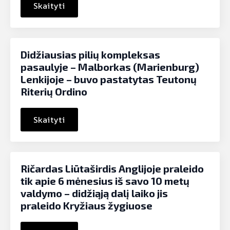
Skaityti
Didžiausias pilių kompleksas
pasaulyje – Malborkas (Marienburg)
Lenkijoje – buvo pastatytas Teutonų
Riterių Ordino
Skaityti
Ričardas Liūtaširdis Anglijoje praleido
tik apie 6 mėnesius iš savo 10 metų
valdymo – didžiąją dalį laiko jis
praleido Kryžiaus žygiuose