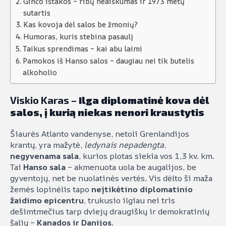
Ginčo ištakos – ribų neaiškumas ir 1973 metų
sutartis
Kas kovoja dėl salos be žmonių?
Humoras, kuris stebina pasaulį
Taikus sprendimas – kai abu laimi
Pamokos iš Hanso salos – daugiau nei tik butelis
alkoholio
Viskio Karas –
Ilga diplomatinė kova dėl
salos, į kurią niekas nenori kraustytis
Šiaurės Atlanto vandenyse, netoli Grenlandijos
krantų, yra mažytė,
ledynais nepadengta
,
negyvenama sala
, kurios plotas siekia vos 1,3 kv. km.
Tai
Hanso sala
– akmenuota uola be augalijos, be
gyventojų, net be nuolatinės vertės. Vis dėlto ši maža
žemės lopinėlis tapo
neįtikėtino diplomatinio
žaidimo epicentru
, trukusio ilgiau nei tris
dešimtmečius tarp dviejų draugiškų ir demokratinių
šalių –
Kanados ir Danijos
.