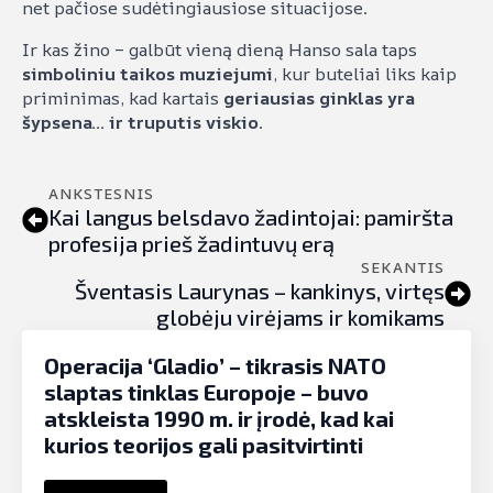
net pačiose sudėtingiausiose situacijose.
Ir kas žino – galbūt vieną dieną Hanso sala taps
simboliniu taikos muziejumi
, kur buteliai liks kaip
priminimas, kad kartais
geriausias ginklas yra
šypsena… ir truputis viskio
.
ANKSTESNIS
Kai langus belsdavo žadintojai: pamiršta
profesija prieš žadintuvų erą
SEKANTIS
Šventasis Laurynas – kankinys, virtęs
globėju virėjams ir komikams
Operacija ‘Gladio’ – tikrasis NATO
slaptas tinklas Europoje – buvo
atskleista 1990 m. ir įrodė, kad kai
kurios teorijos gali pasitvirtinti