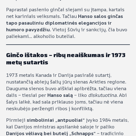
Paprastai pasienio ginčai siejami su įtampa, kartais
net kariniais veiksmais. Tačiau
Hanso salos ginčas
tapo pasauliniu diplomatinės elegancijos ir
humoro pavyzdžiu
. Vietoj šūvių ir sankcijų, čia buvo
paliekami… alkoholio buteliai.
Ginčo ištakos – ribų neaiškumas ir 1973
metų sutartis
1973 metais Kanada ir Danija pasirašė sutartį,
nustatančią abiejų šalių jūrų sienas Arkties regione.
Dauguma sienos buvo aiškiai apibrėžta, tačiau viena
dalis – tiesiai per
Hanso salą
– liko
diskutuotina
. Abi
šalys laikė, kad sala priklauso joms, tačiau nė viena
neskubėjo peržengti ribos į konfliktą.
Pirmieji
simboliniai „antpuoliai“
įvyko 1984 metais,
kai Danijos ministras apsilankė saloje ir paliko
Danijos vėliavą bei butelį „Schnapps“
– tradicinio