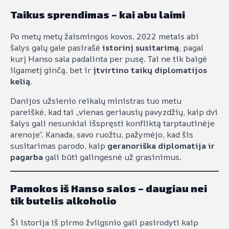
Taikus sprendimas – kai abu laimi
Po metų metų žaismingos kovos, 2022 metais abi
šalys galų gale pasirašė
istorinį susitarimą
, pagal
kurį Hanso sala padalinta per pusę. Tai ne tik baigė
ilgametį ginčą, bet ir
įtvirtino taikų diplomatijos
kelią
.
Danijos užsienio reikalų ministras tuo metu
pareiškė, kad tai „vienas geriausių pavyzdžių, kaip dvi
šalys gali nesunkiai išspręsti konfliktą tarptautinėje
arenoje“. Kanada, savo ruožtu, pažymėjo, kad šis
susitarimas parodo, kaip
geranoriška diplomatija ir
pagarba
gali būti galingesnė už grasinimus.
Pamokos iš Hanso salos – daugiau nei
tik butelis alkoholio
Ši istorija iš pirmo žvilgsnio gali pasirodyti kaip