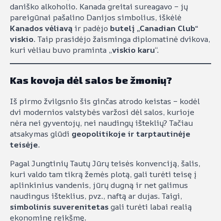
daniško alkoholio. Kanada greitai sureagavo – jų
pareigūnai pašalino Danijos simbolius, iškėlė
Kanados vėliavą
ir padėjo
butelį „Canadian Club“
viskio
. Taip prasidėjo žaisminga diplomatinė dvikova,
kuri vėliau buvo praminta „
viskio karu
“.
Kas kovoja dėl salos be žmonių?
Iš pirmo žvilgsnio šis ginčas atrodo keistas – kodėl
dvi modernios valstybės varžosi dėl salos, kurioje
nėra nei gyventojų, nei naudingų išteklių? Tačiau
atsakymas glūdi
geopolitikoje ir tarptautinėje
teisėje
.
Pagal Jungtinių Tautų Jūrų teisės konvenciją, šalis,
kuri valdo tam tikrą žemės plotą, gali turėti teisę į
aplinkinius vandenis, jūrų dugną ir net galimus
naudingus išteklius, pvz., naftą ar dujas. Taigi,
simbolinis suverenitetas
gali turėti labai realią
ekonominę reikšmę.