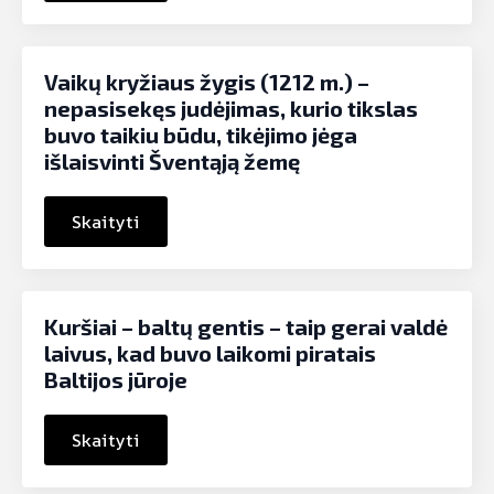
Vaikų kryžiaus žygis (1212 m.) –
nepasisekęs judėjimas, kurio tikslas
buvo taikiu būdu, tikėjimo jėga
išlaisvinti Šventąją žemę
Skaityti
Kuršiai – baltų gentis – taip gerai valdė
laivus, kad buvo laikomi piratais
Baltijos jūroje
Skaityti