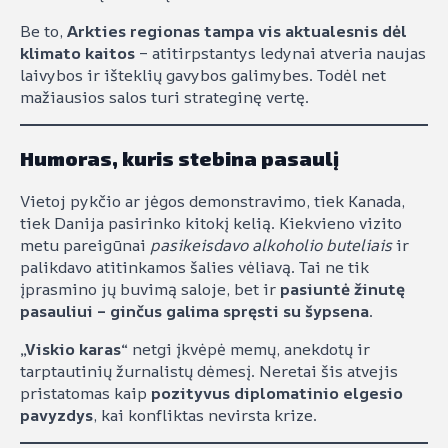
Be to,
Arkties regionas tampa vis aktualesnis dėl
klimato kaitos
– atitirpstantys ledynai atveria naujas
laivybos ir išteklių gavybos galimybes. Todėl net
mažiausios salos turi strateginę vertę.
Humoras, kuris stebina pasaulį
Vietoj pykčio ar jėgos demonstravimo, tiek Kanada,
tiek Danija pasirinko kitokį kelią. Kiekvieno vizito
metu pareigūnai
pasikeisdavo alkoholio buteliais
ir
palikdavo atitinkamos šalies vėliavą. Tai ne tik
įprasmino jų buvimą saloje, bet ir
pasiuntė žinutę
pasauliui – ginčus galima spręsti su šypsena
.
„Viskio karas“
netgi įkvėpė memų, anekdotų ir
tarptautinių žurnalistų dėmesį. Neretai šis atvejis
pristatomas kaip
pozityvus diplomatinio elgesio
pavyzdys
, kai konfliktas nevirsta krize.