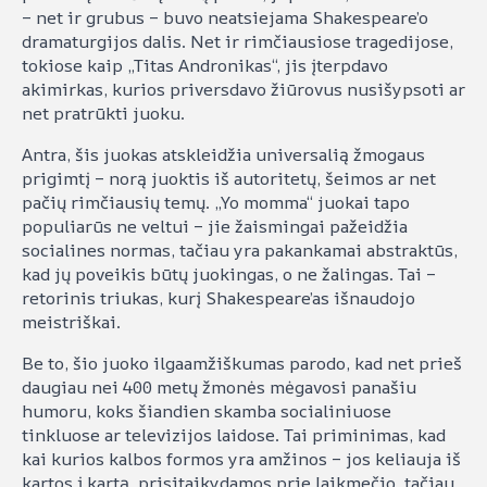
– net ir grubus – buvo neatsiejama Shakespeare’o
dramaturgijos dalis. Net ir rimčiausiose tragedijose,
tokiose kaip „Titas Andronikas“, jis įterpdavo
akimirkas, kurios priversdavo žiūrovus nusišypsoti ar
net pratrūkti juoku.
Antra, šis juokas atskleidžia universalią žmogaus
prigimtį – norą juoktis iš autoritetų, šeimos ar net
pačių rimčiausių temų. „Yo momma“ juokai tapo
populiarūs ne veltui – jie žaismingai pažeidžia
socialines normas, tačiau yra pakankamai abstraktūs,
kad jų poveikis būtų juokingas, o ne žalingas. Tai –
retorinis triukas, kurį Shakespeare’as išnaudojo
meistriškai.
Be to, šio juoko ilgaamžiškumas parodo, kad net prieš
daugiau nei 400 metų žmonės mėgavosi panašiu
humoru, koks šiandien skamba socialiniuose
tinkluose ar televizijos laidose. Tai priminimas, kad
kai kurios kalbos formos yra amžinos – jos keliauja iš
kartos į kartą, prisitaikydamos prie laikmečio, tačiau