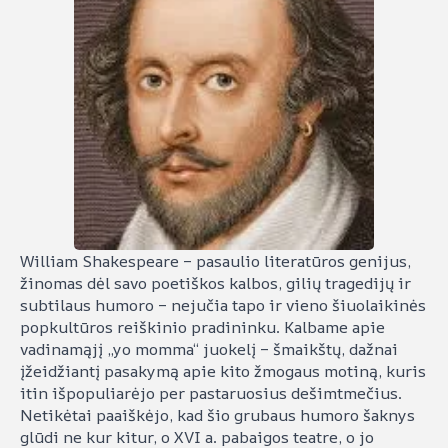
William Shakespeare – pasaulio literatūros genijus,
žinomas dėl savo poetiškos kalbos, gilių tragedijų ir
subtilaus humoro – nejučia tapo ir vieno šiuolaikinės
popkultūros reiškinio pradininku. Kalbame apie
vadinamąjį „yo momma“ juokelį – šmaikštų, dažnai
įžeidžiantį pasakymą apie kito žmogaus motiną, kuris
itin išpopuliarėjo per pastaruosius dešimtmečius.
Netikėtai paaiškėjo, kad šio grubaus humoro šaknys
glūdi ne kur kitur, o XVI a. pabaigos teatre, o jo