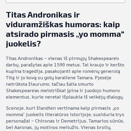
Titas Andronikas ir
viduramžiškas humoras: kaip
atsirado pirmasis „yo momma“
juokelis?
Titas Andronikas – vienas iš pirmųjų Shakespeare’o
darbų, parašytas apie 1590 metus. Tai kraujo ir keršto
kupina tragedija, pasakojanti apie romėnų generolą
Titą ir jo kovą su gotų karaliene Tamara. Pjesėje
netrūksta žiaurumo, tačiau šalia smurto
Shakespeare’as meistriškai įpina ir juodojo humoro
elementus, kurie neretai išplaukia iš veikėjų dialogų.
Scenoje, kuri šiandien vertinama kaip pirmasis „yo
momma“ juokelis literatūros istorijoje, susiduria trys
personažai – Chironas ir Demetrijus, Tamarios sūnūs,
bei Aaronas, jų motinos meilužis. Vienas brolių,