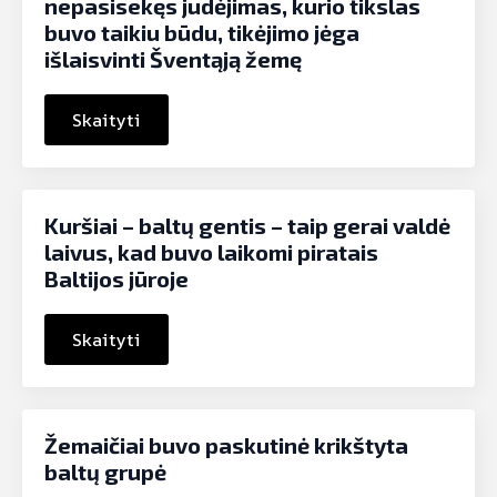
nepasisekęs judėjimas, kurio tikslas
buvo taikiu būdu, tikėjimo jėga
išlaisvinti Šventąją žemę
Skaityti
Kuršiai – baltų gentis – taip gerai valdė
laivus, kad buvo laikomi piratais
Baltijos jūroje
Skaityti
Žemaičiai buvo paskutinė krikštyta
baltų grupė