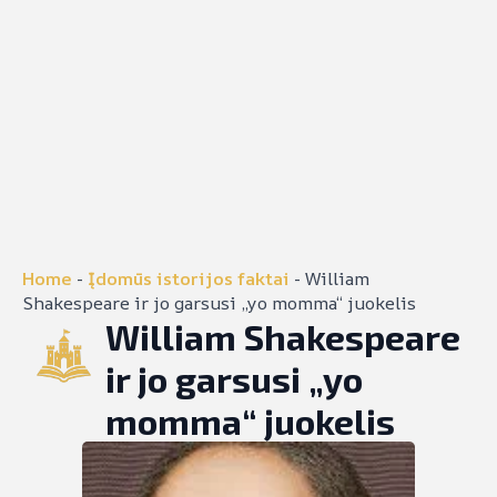
Home
-
Įdomūs istorijos faktai
-
William
Shakespeare ir jo garsusi „yo momma“ juokelis
William Shakespeare
ir jo garsusi „yo
momma“ juokelis