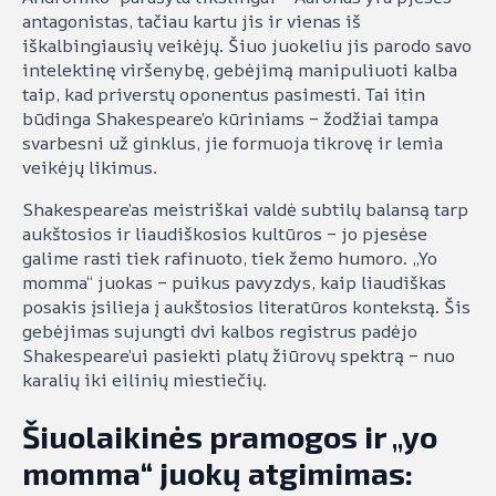
antagonistas, tačiau kartu jis ir vienas iš
iškalbingiausių veikėjų. Šiuo juokeliu jis parodo savo
intelektinę viršenybę, gebėjimą manipuliuoti kalba
taip, kad priverstų oponentus pasimesti. Tai itin
būdinga Shakespeare’o kūriniams – žodžiai tampa
svarbesni už ginklus, jie formuoja tikrovę ir lemia
veikėjų likimus.
Shakespeare’as meistriškai valdė subtilų balansą tarp
aukštosios ir liaudiškosios kultūros – jo pjesėse
galime rasti tiek rafinuoto, tiek žemo humoro. „Yo
momma“ juokas – puikus pavyzdys, kaip liaudiškas
posakis įsilieja į aukštosios literatūros kontekstą. Šis
gebėjimas sujungti dvi kalbos registrus padėjo
Shakespeare’ui pasiekti platų žiūrovų spektrą – nuo
karalių iki eilinių miestiečių.
Šiuolaikinės pramogos ir „yo
momma“ juokų atgimimas: