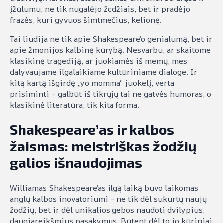
įžūlumu, ne tik nugalėjo žodžiais, bet ir pradėjo
frazės, kuri gyvuos šimtmečius, kelionę.
Tai liudija ne tik apie Shakespeare’o genialumą, bet ir
apie žmonijos kalbinę kūrybą. Nesvarbu, ar skaitome
klasikinę tragediją, ar juokiamės iš memų, mes
dalyvaujame ilgalaikiame kultūriniame dialoge. Ir
kitą kartą išgirdę „yo momma“ juokelį, verta
prisiminti – galbūt iš tikrųjų tai ne gatvės humoras, o
klasikinė literatūra, tik kita forma.
Shakespeare’as ir kalbos
žaismas: meistriškas žodžių
galios išnaudojimas
Williamas Shakespeare’as ilgą laiką buvo laikomas
anglų kalbos inovatoriumi – ne tik dėl sukurtų naujų
žodžių, bet ir dėl unikalios gebos naudoti dvilypius,
daugiareikšmius pasakymus. Būtent dėl to jo kūriniai