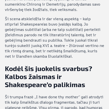
sumenkino Chironą ir Demetrijų, parodydamas savo
viršenybę tiek žodžiais, tiek veiksmais.
Ši scena atskleidžia ir dar vieną aspektą – kaip
stipriai Shakespeare’as buvo įvaldęs kalbą. Jo
gebėjimas subtiliai (arba ne taip subtiliai) perteikti
įžeidimus parodo ne tik literatūrinį talentą, bet ir
gebėjimą bendrauti su publika. Tokie juokai tikrai
turėjo sukelti juoką XVI a. teatre – žiūrovai vertino ne
tik rimtą dramą, bet ir netikėtą šmaikštumą, kuris
net ir šiandien skamba šiuolaikiškai.
Kodėl šis juokelis svarbus?
Kalbos žaismas ir
Shakespeare’o palikimas
Ši trumpa frazė „I have done thy mother“ gali atrodyti
tik kaip šmaikštus dialogo fragmentas, tačiau ji turi
platesnę reikšmę. Visų pirma, ji parodo, kad humoras