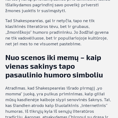
išlaikydamos pagrindinį savo poveikį: priversti
žmones juoktis ir susimąstyti.
Tad Shakespeare’as, gal ir netyčia, tapo ne tik
klasikinės literatūros tėvu, bet ir grubaus,
„žmoniškojo“ humoro pradininku. Jo žodžiai gyvena
ne tik vadovėliuose, bet ir populiariojoje kultūroje,
net jei mes to ne visuomet pastebime.
Nuo scenos iki memų – kaip
vienas sakinys tapo
pasaulinio humoro simboliu
Atradimas, kad Shakespeare’as išrado pirmąjį „yo
momma“ juoką, yra puikus priminimas, kaip giliai
mūsų kasdienėje kalboje slypi senovinės šaknys. Tai,
kas šiandien atrodo kaip šiuolaikinis „internetinis“
humoras, iš tikrųjų kyla iš senųjų literatūros
tradicijų. Aaronas, atsakydamas Chironui su drąsa ir