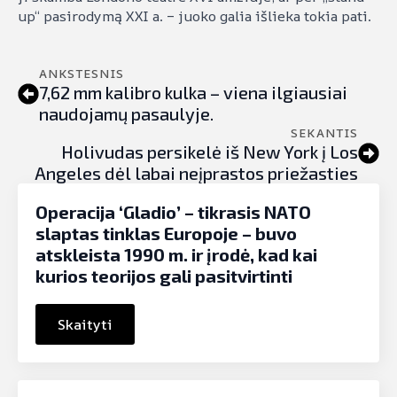
up“ pasirodymą XXI a. – juoko galia išlieka tokia pati.
ANKSTESNIS
7,62 mm kalibro kulka – viena ilgiausiai
naudojamų pasaulyje.
SEKANTIS
Holivudas persikelė iš New York į Los
Angeles dėl labai neįprastos priežasties
Operacija ‘Gladio’ – tikrasis NATO
slaptas tinklas Europoje – buvo
atskleista 1990 m. ir įrodė, kad kai
kurios teorijos gali pasitvirtinti
Skaityti