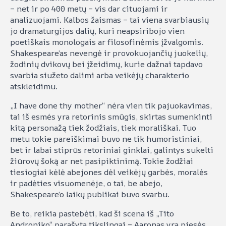
– net ir po 400 metų – vis dar cituojami ir
analizuojami. Kalbos žaismas – tai viena svarbiausių
jo dramaturgijos dalių, kuri neapsiribojo vien
poetiškais monologais ar filosofinėmis įžvalgomis.
Shakespeare’as nevengė ir provokuojančių juokelių,
žodinių dvikovų bei įžeidimų, kurie dažnai tapdavo
svarbia siužeto dalimi arba veikėjų charakterio
atskleidimu.
„I have done thy mother“ nėra vien tik pajuokavimas,
tai iš esmės yra retorinis smūgis, skirtas sumenkinti
kitą personažą tiek žodžiais, tiek morališkai. Tuo
metu tokie pareiškimai buvo ne tik humoristiniai,
bet ir labai stiprūs retoriniai ginklai, galintys sukelti
žiūrovų šoką ar net pasipiktinimą. Tokie žodžiai
tiesiogiai kėlė abejones dėl veikėjų garbės, moralės
ir padėties visuomenėje, o tai, be abejo,
Shakespeare’o laikų publikai buvo svarbu.
Be to, reikia pastebėti, kad ši scena iš „Tito
Androniko“ parašyta tikslingai – Aaronas yra pjesės