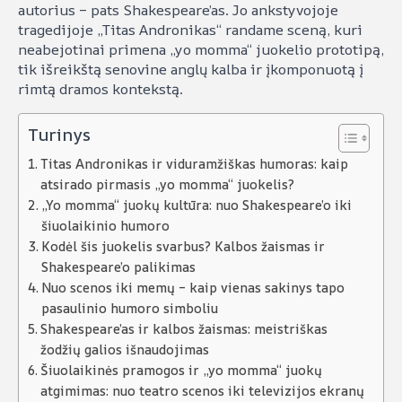
autorius – pats Shakespeare’as. Jo ankstyvojoje
tragedijoje „Titas Andronikas“ randame sceną, kuri
neabejotinai primena „yo momma“ juokelio prototipą,
tik išreikštą senovine anglų kalba ir įkomponuotą į
rimtą dramos kontekstą.
Turinys
Titas Andronikas ir viduramžiškas humoras: kaip
atsirado pirmasis „yo momma“ juokelis?
„Yo momma“ juokų kultūra: nuo Shakespeare’o iki
šiuolaikinio humoro
Kodėl šis juokelis svarbus? Kalbos žaismas ir
Shakespeare’o palikimas
Nuo scenos iki memų – kaip vienas sakinys tapo
pasaulinio humoro simboliu
Shakespeare’as ir kalbos žaismas: meistriškas
žodžių galios išnaudojimas
Šiuolaikinės pramogos ir „yo momma“ juokų
atgimimas: nuo teatro scenos iki televizijos ekranų