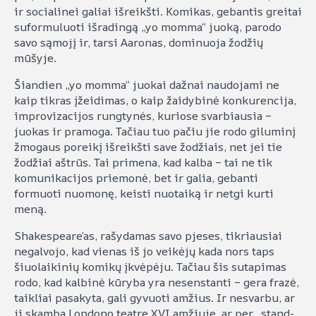
ir socialinei galiai išreikšti. Komikas, gebantis greitai
suformuluoti išradingą „yo momma“ juoką, parodo
savo sąmojį ir, tarsi Aaronas, dominuoja žodžių
mūšyje.
Šiandien „yo momma“ juokai dažnai naudojami ne
kaip tikras įžeidimas, o kaip žaidybinė konkurencija,
improvizacijos rungtynės, kuriose svarbiausia –
juokas ir pramoga. Tačiau tuo pačiu jie rodo giluminį
žmogaus poreikį išreikšti save žodžiais, net jei tie
žodžiai aštrūs. Tai primena, kad kalba – tai ne tik
komunikacijos priemonė, bet ir galia, gebanti
formuoti nuomonę, keisti nuotaiką ir netgi kurti
meną.
Shakespeare’as, rašydamas savo pjeses, tikriausiai
negalvojo, kad vienas iš jo veikėjų kada nors taps
šiuolaikinių komikų įkvėpėju. Tačiau šis sutapimas
rodo, kad kalbinė kūryba yra nesenstanti – gera frazė,
taikliai pasakyta, gali gyvuoti amžius. Ir nesvarbu, ar
ji skamba Londono teatre XVI amžiuje, ar per „stand-