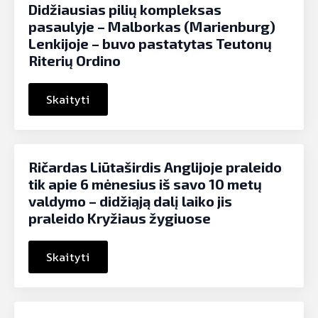
Didžiausias pilių kompleksas
pasaulyje – Malborkas (Marienburg)
Lenkijoje – buvo pastatytas Teutonų
Riterių Ordino
Skaityti
Ričardas Liūtaširdis Anglijoje praleido
tik apie 6 mėnesius iš savo 10 metų
valdymo – didžiąją dalį laiko jis
praleido Kryžiaus žygiuose
Skaityti