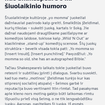
šiuolaikinio humoro
Šiuolaikinėje kultūroje „yo momma“ juokeliai
dažniausiai pasirodo kaip greiti, šmaikštūs įžeidimai,
kurių tikslas – sukelti juoką, kartais ir šoką. Jie
dažnai naudojami draugiškame pasišaipyme ar
komedijos laidose, tokiose kaip „Wild ‘N Out“ ar
klasikinėse „stand-up“ komedijų scenose. Šių juokų
struktūra – beveik visada tokia pati: „Yo momma so
[insert insult], [insert punchline].“ Pavyzdžiui: „Yo
momma so old, she has an autographed Bible.“
Tačiau Shakespeare’o laikais tokie juokeliai buvo
retesni ir subtiliau įpinti į dialogus. Svarbu suvokti,
kad tuo metu „motinos“ įžeidimas turėjo kur kas
stipresnį socialinį atspalvį – šeimos garbė ir
reputacija buvo vertinami itin rimtai. Tad pasakymas
apie kieno nors motiną galėjo būti laikomas rimtu
išpuoliu prieš visą šeimą, o ne tik lengvabūdišku
juoku. Aaronas, pasitelkęs šį juoką, iš esmės