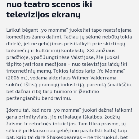
nuo teatro scenos iki
televizijos ekranų
Laikui bėgant „yo momma“ juokeliai tapo neatsiejama
komedijos žanro dalimi. Tačiau jų sėkmė nebūtų tokia
didelė, jei ne gebėjimas prisitaikyti prie skirtingų
laikmečių ir kultūrinių kontekstų. XXI amžiaus
pradžioje, ypač Jungtinėse Valstijose, šie juokai
išplito įvairiose medijose – nuo televizijos laidų iki
internetinių memų. Tokios laidos kaip „Yo Momma“
(2006 m.), vedama aktoriaus Wilmer Valderrama,
sukūrė ištisą pramogų industriją, paremtą šmaikščiu,
bet dažnai ribą tarp humoro ir įžeidimo
peržengiančiu bendravimu.
Įdomu tai, kad nors „yo momma“ juokai dažnai laikomi
gana primityviais, jie reikalauja iškalbos, žodžių
žaismo ir retorinės intuicijos. Tam tikra prasme, jų
sėkmė priklauso nuo gebėjimo pasitelkti kalbą taip
pat, kaip tai darė Shakespeare’as – ne tik juokui, bet