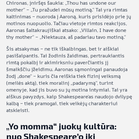
Chironas, įniršęs šaukia: „Thou has undone our
mother“ – „Tu pražudei mūsų motiną.“ Tai yra rimtas
kaltinimas – nuoroda į Aaroną, kuris prisidėjo prie jų
motinos nuopuolio. Tačiau vietoje rimtos reakcijos,
Aaronas šaltakraujiškai atsako: „Villain, I have done
thy mother“ – „Niektauza, aš padariau tavo motiną.“
Šis atsakymas – ne tik iškalbingas, bet ir aiškiai
pasišaipantis. Tai žodinis žaidimas, pertraukiantis
rimtą pokalbį ir akimirksniu paverčiantis jį
šmaikščiu įžeidimu. Aaronas sąmoningai panaudoja
žodį „done“ – kuris čia reiškia tiek fizinį veiksmą
(meilės aktą), tiek moralinį „padarymą“, turint
omenyje, kad jis buvo su jų motina intymiai. Tai yra
aiškus pavyzdys, kaip Shakespeare’as naudojo dvilypę
kalbą – tiek pramogai, tiek veikėjų charakteriui
atskleisti.
„Yo momma“ juokų kultūra:
nuo Shakespeare’o iki