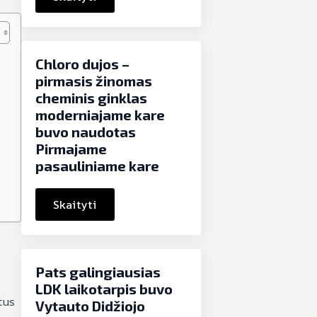
Chloro dujos –
pirmasis žinomas
cheminis ginklas
moderniajame kare
buvo naudotas
Pirmajame
pasauliniame kare
Skaityti
Pats galingiausias
LDK laikotarpis buvo
tus
Vytauto Didžiojo