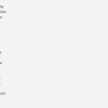
ią
iais
ar
s
ai
,
,
ybos
,