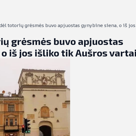
dėl totorių grėsmės buvo apjuostas gynybine siena, o iš jos
orių grėsmės buvo apjuostas
 iš jos išliko tik Aušros varta