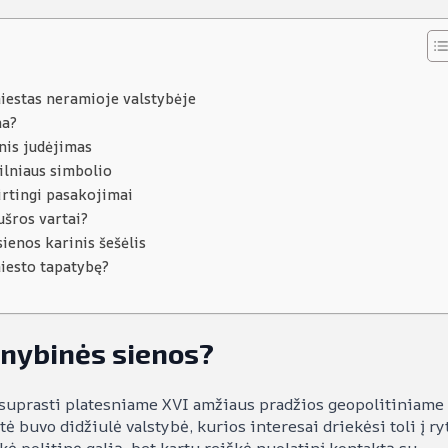
miestas neramioje valstybėje
na?
nis judėjimas
ilniaus simbolio
kirtingi pasakojimai
ušros vartai?
sienos karinis šešėlis
iesto tapatybę?
gynybinės sienos?
 suprasti platesniame XVI amžiaus pradžios geopolitiniame
ė buvo didžiulė valstybė, kurios interesai driekėsi toli į ry