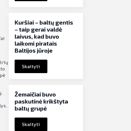
Kuršiai – baltų gentis
– taip gerai valdė
laivus, kad buvo
Tai
laikomi piratais
Baltijos jūroje
irių
Skaityti
sto
upė
ų,
Žemaičiai buvo
paskutinė krikštyta
lys.
baltų grupė
Skaityti