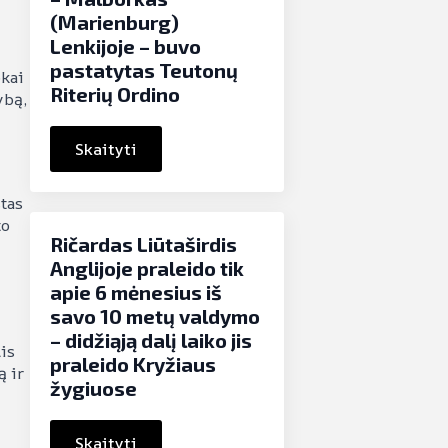
(Marienburg)
Lenkijoje – buvo
pastatytas Teutonų
okai
Riterių Ordino
ybą,
Skaityti
stas
to
Ričardas Liūtaširdis
Anglijoje praleido tik
apie 6 mėnesius iš
savo 10 metų valdymo
– didžiąją dalį laiko jis
is
praleido Kryžiaus
ą ir
žygiuose
Skaityti