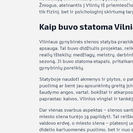
Žmogus, ateinantis į Vilnių iš priemiesčio 
tik fizinį, bet ir psichologinį skirtumą ta
Kaip buvo statoma Viln
Vilniaus gynybinės sienos statyba prasid
apsauga. Tai buvo didžiulis projektas, rei
realių išteklių: medžiagų, meistrų, darbin
sezoną. Ji buvo statoma etapais, pritaikan
gynybinių poreikių.
Statyboje naudoti akmenys ir plytos, o pat
puolimą ar bent jau apsunkintų greitą įsi
šaudymo angos, vartai, bokštai ir atkarpos
paprastas: kalvos, Vilnios vingiai ir tank
Dar vienas svarbus aspektas – sienos santy
miesto siena turėjo ją papildyti. Tai rei
valdovo erdvę, o miesto siena – platesnį u
didelio kariuomenės puolimo, bet ir nuo s