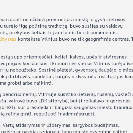
sivaizduoti ne uždarą provincijos miestą, o gyvą Lietuvos
u turėjo ilgą politinę tradiciją, buvo susijęs su valdovų
omis, prekybos keliais ir įvairiomis bendruomenėmis.
kštystės
kontekste Vilnius buvo ne tik geografinis centras. 
stą supo priemiesčiai, keliai, kalvos, upės ir atviresnės
avojingais koridoriais. Iki mūrinės sienos Vilnius turėjo įva
 jų nebeužteko. Sostinė plėtėsi, gyventojų daugėjo, o mie
inkų dirbtuvės, sandėliai, turgūs ir dvasinės institucijos ka
ma grobti arba naikinti.
ų bendruomenių. Vilniuje susitiko lietuvių, rusėnų, vokieči
kia įvairovė buvo LDK stiprybė, bet ji reikalavo ir geresnės
ibrėžti, kur prasideda ir baigiasi saugomas miesto branduo
rią reikia ginti, reguliuoti ir administruoti.
ą. Vartų atidarymas ir uždarymas, sargybos budėjimas,
r gaisro ar pavojaus signalai tapo miesto gyvenimo dalimi.