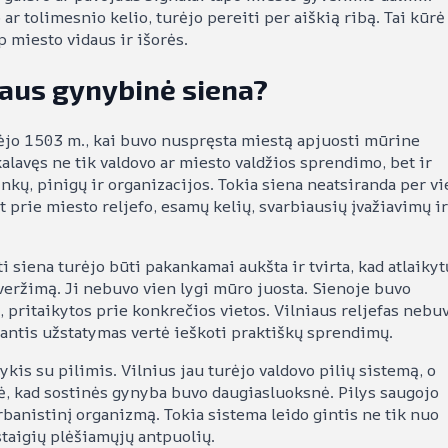
ar tolimesnio kelio, turėjo pereiti per aiškią ribą. Tai kūrė
rp miesto vidaus ir išorės.
iaus gynybinė siena?
ėjo 1503 m., kai buvo nuspręsta miestą apjuosti mūrine
kalavęs ne tik valdovo ar miesto valdžios sprendimo, bet ir
inkų, pinigų ir organizacijos. Tokia siena neatsiranda per v
t prie miesto reljefo, esamų kelių, svarbiausių įvažiavimų ir
i siena turėjo būti pakankamai aukšta ir tvirta, kad atlaikyt
veržimą. Ji nebuvo vien lygi mūro juosta. Sienoje buvo
, pritaikytos prie konkrečios vietos. Vilniaus reljefas nebu
ėjantis užstatymas vertė ieškoti praktiškų sprendimų.
kis su pilimis. Vilnius jau turėjo valdovo pilių sistemą, o
škė, kad sostinės gynyba buvo daugiasluoksnė. Pilys saugojo
rbanistinį organizmą. Tokia sistema leido gintis ne tik nuo
taigių plėšiamųjų antpuolių.