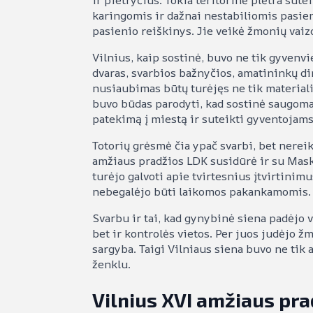
ir pietryčius. Tokia teritorinė plėtra sute
karingomis ir dažnai nestabiliomis pasie
pasienio reiškinys. Jie veikė žmonių vai
Vilnius, kaip sostinė, buvo ne tik gyvenvie
dvaras, svarbios bažnyčios, amatininkų di
nusiaubimas būtų turėjęs ne tik material
buvo būdas parodyti, kad sostinė saugoma r
patekimą į miestą ir suteikti gyventojam
Totorių grėsmė čia ypač svarbi, bet nereik
amžiaus pradžios LDK susidūrė ir su Mask
turėjo galvoti apie tvirtesnius įtvirtini
nebegalėjo būti laikomos pakankamomis. 
Svarbu ir tai, kad gynybinė siena padėjo v
bet ir kontrolės vietos. Per juos judėjo ž
sargyba. Taigi Vilniaus siena buvo ne tik a
ženklu.
Vilnius XVI amžiaus pra