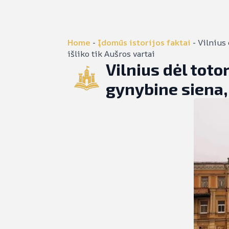
Home
-
Įdomūs istorijos faktai
-
Vilnius 
išliko tik Aušros vartai
Vilnius dėl tot
gynybine siena, o