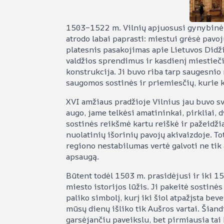
1503–1522 m. Vilnių apjuosusi gynybinė si
atrodo labai paprasti: miestui grėsė pavoj
platesnis pasakojimas apie Lietuvos Didži
valdžios sprendimus ir kasdienį miestieč
konstrukcija. Ji buvo riba tarp saugesnio
saugomos sostinės ir priemiesčių, kurie 
XVI amžiaus pradžioje Vilnius jau buvo sva
augo, jame telkėsi amatininkai, pirkliai, d
sostinės reikšmė kartu reiškė ir pažeidž
nuolatinių išorinių pavojų akivaizdoje. T
regiono nestabilumas vertė galvoti ne tik
apsaugą.
Būtent todėl 1503 m. prasidėjusi ir iki 1
miesto istorijos lūžis. Ji pakeitė sostinė
paliko simbolį, kurį iki šiol atpažįsta bev
mūsų dienų išliko tik Aušros vartai. Šian
garsėjančiu paveikslu, bet pirmiausia tai