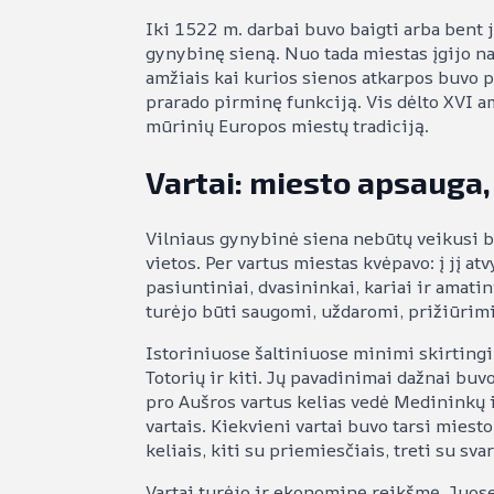
Iki 1522 m. darbai buvo baigti arba bent j
gynybinę sieną. Nuo tada miestas įgijo nau
amžiais kai kurios sienos atkarpos buvo p
prarado pirminę funkciją. Vis dėlto XVI a
mūrinių Europos miestų tradiciją.
Vartai: miesto apsauga,
Vilniaus gynybinė siena nebūtų veikusi be
vietos. Per vartus miestas kvėpavo: į jį atv
pasiuntiniai, dvasininkai, kariai ir amatin
turėjo būti saugomi, uždaromi, prižiūrimi 
Istoriniuose šaltiniuose minimi skirtingi 
Totorių ir kiti. Jų pavadinimai dažnai buv
pro Aušros vartus kelias vedė Medininkų i
vartais. Kiekvieni vartai buvo tarsi miest
keliais, kiti su priemiesčiais, treti su s
Vartai turėjo ir ekonominę reikšmę. Juose