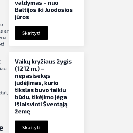
valdymas – nuo
Baltijos iki Juodosios
jūros
vo
s ar
Skaityti
ena
oti
Vaikų kryžiaus žygis
I
(1212 m.) –
iau
nepasisekęs
judėjimas, kurio
tikslas buvo taikiu
tai,
būdu, tikėjimo jėga
išlaisvinti Šventąją
žemę
e
Skaityti