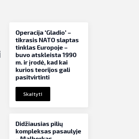
Operacija ‘Gladio’ –
tikrasis NATO slaptas
tinklas Europoje –
i
buvo atskleista 1990
m. ir įrodė, kad kai
kurios teorijos gali
pasitvirtinti
Skaityti
Didžiausias pilių
kompleksas pasaulyje
– Malborkas