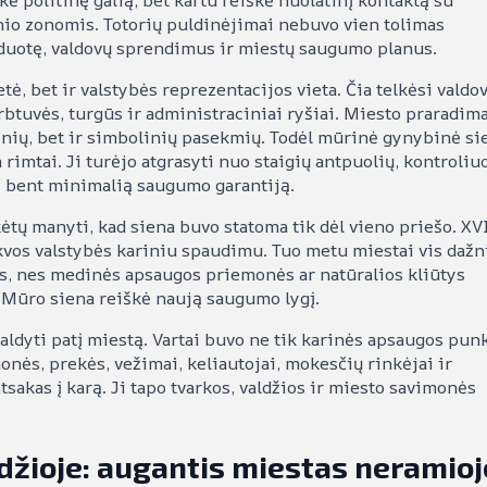
ikė politinę galią, bet kartu reiškė nuolatinį kontaktą su
nio zonomis. Totorių puldinėjimai nebuvo vien tolimas
zduotę, valdovų sprendimus ir miestų saugumo planus.
tė, bet ir valstybės reprezentacijos vieta. Čia telkėsi valdo
rbtuvės, turgūs ir administraciniai ryšiai. Miesto praradima
inių, bet ir simbolinių pasekmių. Todėl mūrinė gynybinė si
imtai. Ji turėjo atgrasyti nuo staigių antpuolių, kontroliu
s bent minimalią saugumo garantiją.
ėtų manyti, kad siena buvo statoma tik dėl vieno priešo. XV
vos valstybės kariniu spaudimu. Tuo metu miestai vis dažn
mus, nes medinės apsaugos priemonės ar natūralios kliūtys
Mūro siena reiškė naują saugumo lygį.
aldyti patį miestą. Vartai buvo ne tik karinės apsaugos punk
monės, prekės, vežimai, keliautojai, mokesčių rinkėjai ir
tsakas į karą. Ji tapo tvarkos, valdžios ir miesto savimonės
džioje: augantis miestas neramioj