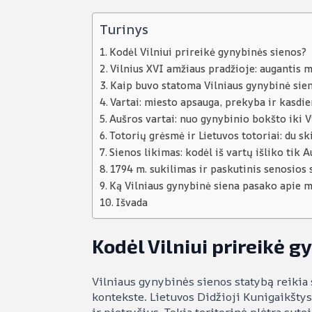
Turinys
Kodėl Vilniui prireikė gynybinės sienos?
Vilnius XVI amžiaus pradžioje: augantis 
Kaip buvo statoma Vilniaus gynybinė sie
Vartai: miesto apsauga, prekyba ir kasdie
Aušros vartai: nuo gynybinio bokšto iki V
Totorių grėsmė ir Lietuvos totoriai: du s
Sienos likimas: kodėl iš vartų išliko tik A
1794 m. sukilimas ir paskutinis senosios 
Ką Vilniaus gynybinė siena pasako apie m
Išvada
Kodėl Vilniui prireikė 
Vilniaus gynybinės sienos statybą reikia
kontekste. Lietuvos Didžioji Kunigaikštyst