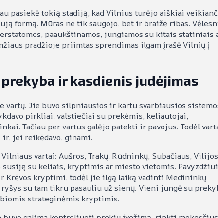
au pasiekė tokią stadiją, kad Vilnius turėjo aiškiai veikianč
ją formą. Mūras ne tik saugojo, bet ir braižė ribas. Vėlesn
erstatomos, paaukštinamos, jungiamos su kitais statiniais 
mžiaus pradžioje priimtas sprendimas ilgam įrašė Vilnių į
 prekyba ir kasdienis judėjimas
 vartų. Jie buvo silpniausios ir kartu svarbiausios sistemo
ykdavo pirkliai, valstiečiai su prekėmis, keliautojai,
inkai. Tačiau per vartus galėjo patekti ir pavojus. Todėl vart
ir, jei reikėdavo, ginami.
Vilniaus vartai: Aušros, Trakų, Rūdninkų, Subačiaus, Vilijos
o susiję su keliais, kryptimis ar miesto vietomis. Pavyzdžiui
r Krėvos kryptimi, todėl jie ilgą laiką vadinti Medininkų
o ryšys su tam tikru pasauliu už sienų. Vieni jungė su prek
varbiomis strateginėmis kryptimis.
 buvo galima kontroliuoti prekių įvežimą, rinkti mokesčius