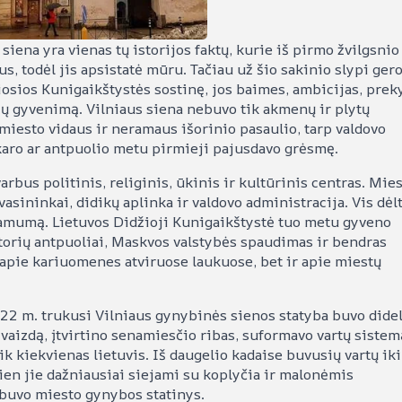
ena yra vienas tų istorijos faktų, kurie iš pirmo žvilgsnio
us, todėl jis apsistatė mūru. Tačiau už šio sakinio slypi ger
osios Kunigaikštystės sostinę, jos baimes, ambicijas, prek
ių gyvenimą. Vilniaus siena nebuvo tik akmenų ir plytų
 miesto vidaus ir neramaus išorinio pasaulio, tarp valdovo
karo ar antpuolio metu pirmieji pajusdavo grėsmę.
rbus politinis, religinis, ūkinis ir kultūrinis centras. Mie
vasininkai, didikų aplinka ir valdovo administracija. Vis dėl
iamumą. Lietuvos Didžioji Kunigaikštystė tuo metu gyveno
otorių antpuoliai, Maskvos valstybės spaudimas ir bendras
 apie kariuomenes atviruose laukuose, bet ir apie miestų
522 m. trukusi Vilniaus gynybinės sienos statyba buvo didel
s vaizdą, įtvirtino senamiesčio ribas, suformavo vartų sistem
eik kiekvienas lietuvis. Iš daugelio kadaise buvusių vartų iki
dien jie dažniausiai siejami su koplyčia ir malonėmis
 buvo miesto gynybos statinys.