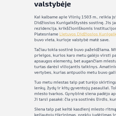
valstybėje
Kai kalbame apie Vilnių 1503 m., reikia į
Didžiosios Kunigaikštystės sostinę. Jis ja
rezidencija, krikščioniškomis institucij
Platesniame
Lietuvos Didžiosios Kunigai
buvo vieta, kurioje valstybė matė save.
Tačiau tokia sostinė buvo pažeidžiama. Mie
prieigos, kurios karo metu galėjo virsti p
apsaugos elementų, bet augančiam miestui
turtas darėsi viliojantis taikinys. Amatin
vertybes, kurias antpuolio metu buvo gali
Tuo metu miestas taip pat turėjo skirting
lenkų, žydų ir kitų gyventojų pasauliai. To
miesto tvarkos. Gynybinė siena padėjo ap
Ji tarsi pasakė: čia yra sostinės širdis, ku
Siena taip pat keitė kasdienį miesto ritm
keliautojų tikrinimas, prekių judėjimas i