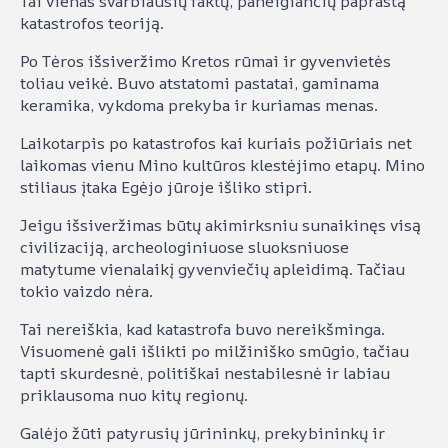
Tai vienas svarbiausių faktų, paneigiančių paprastą
katastrofos teoriją.
Po Tėros išsiveržimo Kretos rūmai ir gyvenvietės
toliau veikė. Buvo atstatomi pastatai, gaminama
keramika, vykdoma prekyba ir kuriamas menas.
Laikotarpis po katastrofos kai kuriais požiūriais net
laikomas vienu Mino kultūros klestėjimo etapų. Mino
stiliaus įtaka Egėjo jūroje išliko stipri.
Jeigu išsiveržimas būtų akimirksniu sunaikinęs visą
civilizaciją, archeologiniuose sluoksniuose
matytume vienalaikį gyvenviečių apleidimą. Tačiau
tokio vaizdo nėra.
Tai nereiškia, kad katastrofa buvo nereikšminga.
Visuomenė gali išlikti po milžiniško smūgio, tačiau
tapti skurdesnė, politiškai nestabilesnė ir labiau
priklausoma nuo kitų regionų.
Galėjo žūti patyrusių jūrininkų, prekybininkų ir