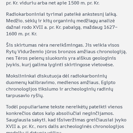
pr. Kr. viduriu arba net apie 1500 m. pr. Kr.
Radiokarboniniai tyrimai pateikė ankstesnį laiką.
Medžio, sėklų ir kitų organinių medžiagų analizė
dažnai rodo XVII a. pr. Kr. pabaigą, maždaug 1627–
1600 m. pr. Kr.
Šis skirtumas nėra nereikšmingas. Jis veikia visos
Rytų Viduržemio jūros bronzos amžiaus chronologiją,
nes Tėros pelenų sluoksnis yra aiškus geologinis
įvykis, kurį galima lyginti skirtingose vietovėse.
Mokslininkai diskutuoja dėl radiokarboninių
duomenų kalibravimo, medienos amžiaus, Egipto
chronologijos tikslumo ir archeologinių radinių
tarpusavio ryšių.
Todėl populiariame tekste nereikėtų pateikti vienos
konkrečios datos kaip absoliučiai neginčijamos.
Saugiausia sakyti, kad išsiveržimas greičiausiai įvyko
XVII a. pr. Kr., nors dalis archeologinės chronologijos
modelių jį datuoja vėliau.