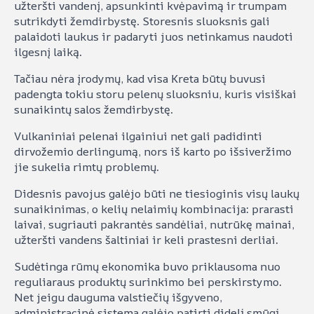
užteršti vandenį, apsunkinti kvėpavimą ir trumpam
sutrikdyti žemdirbystę. Storesnis sluoksnis gali
palaidoti laukus ir padaryti juos netinkamus naudoti
ilgesnį laiką.
Tačiau nėra įrodymų, kad visa Kreta būtų buvusi
padengta tokiu storu pelenų sluoksniu, kuris visiškai
sunaikintų salos žemdirbystę.
Vulkaniniai pelenai ilgainiui net gali padidinti
dirvožemio derlingumą, nors iš karto po išsiveržimo
jie sukelia rimtų problemų.
Didesnis pavojus galėjo būti ne tiesioginis visų laukų
sunaikinimas, o kelių nelaimių kombinacija: prarasti
laivai, sugriauti pakrantės sandėliai, nutrūkę mainai,
užteršti vandens šaltiniai ir keli prastesni derliai.
Sudėtinga rūmų ekonomika buvo priklausoma nuo
reguliaraus produktų surinkimo bei perskirstymo.
Net jeigu dauguma valstiečių išgyveno,
administracinė sistema galėjo patirti didelį smūgį.