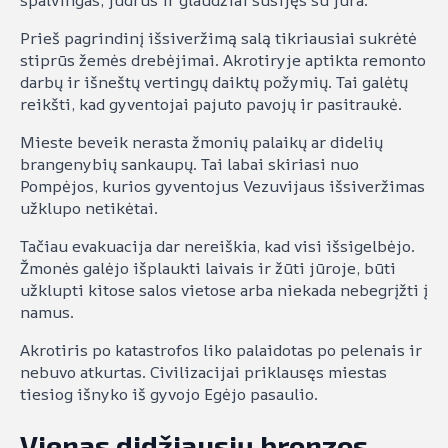
spalvingas, judrus ir glaudžiai susijęs su jūra.
Prieš pagrindinį išsiveržimą salą tikriausiai sukrėtė
stiprūs žemės drebėjimai. Akrotiryje aptikta remonto
darbų ir išneštų vertingų daiktų požymių. Tai galėtų
reikšti, kad gyventojai pajuto pavojų ir pasitraukė.
Mieste beveik nerasta žmonių palaikų ar didelių
brangenybių sankaupų. Tai labai skiriasi nuo
Pompėjos, kurios gyventojus Vezuvijaus išsiveržimas
užklupo netikėtai.
Tačiau evakuacija dar nereiškia, kad visi išsigelbėjo.
Žmonės galėjo išplaukti laivais ir žūti jūroje, būti
užklupti kitose salos vietose arba niekada nebegrįžti į
namus.
Akrotiris po katastrofos liko palaidotas po pelenais ir
nebuvo atkurtas. Civilizacijai priklausęs miestas
tiesiog išnyko iš gyvojo Egėjo pasaulio.
Vienas didžiausių bronzos