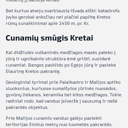
Bet kuriuo atveju svarbiausia išvada aiški: katastrofa
įvyko gerokai anksčiau nei plačiai paplitę Kretos
rūmų sunaikinimai apie 1450 m. pr. Kr.
Cunamių smūgis Kretai
Kai didžiulės vulkaninės medžiagos masės pateko į
jūrą ir ugnikalnio struktūra ėmė griūti, susidarė
cunamiai. Bangos pasklido po Egėjo jūrą ir pasiekė
šiaurinę Kretos pakrantę.
Geologiniai tyrimai prie Palaikastro ir Malijos aptiko
sluoksnius, kuriuose sumaišytos jūrinės nuosėdos,
gyvūnų liekanos, keramika bei kitos medžiagos. Tokie
radiniai rodo, kad vanduo įsiveržė į sausumą ir nešė
pakrantės objektus.
Prie Malijos cunamio vanduo galėjo pasiekti
teritorijas šimtus metrų nuo tuometės pakrantės.