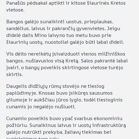
Panašūs pėdsakai aptikti ir kitose šiaurinės Kretos
vietose.
Bangos galėjo sunaikinti uostus, prieplaukas,
sandėlius, laivus ir pakrančių gyvenvietes. Jeigu
didelė dalis Mino laivyno tuo metu buvo prie
šiaurinių uostų, nuostoliai galėjo būti labai dideli.
Vis dėlto nereikėtų įsivaizduoti vienos milžiniškos
bangos, nušlavusios visą Kretą. Salos pakrantė labai
įvairi, o bangų poveikis skirtingose vietose turėjo
skirtis.
Daugelis didžiųjų rūmų stovėjo ne tiesiog
paplūdimyje. Knosas buvo įsikūręs sausumos
gilumoje ir aukščiau jūros lygio, todėl tiesioginis
cunamis jo negalėjo nušluoti.
Cunamio poveikis buvo ypač svarbus ekonominiu
požiūriu. Sunaikinus laivus ir uostų infrastruktūrą
galėjo nutrūkti prekyba, žaliavų tiekimas bei
susisiekimas tarp salų.