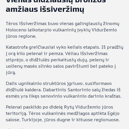
amžiaus išsiveržimų
Tėros išsiveržimas buvo vienas galingiausių žinomų
Holoceno laikotarpio vulkaninių įvykių Viduržemio
jūros regione.
Katastrofa greičiausiai vyko keliais etapais. Iš pradžių
į orą kilo pelenai ir pemza. Vėliau išsiveržimas
stiprėjo, o didžiulės perkaitusių dujų, pelenų ir
uolienų masės slinko salos paviršiumi bei pateko į
jūrą.
Dalis ugnikalnio struktūros įgriuvo, susiformavo
didžiulė kaldera. Dabartinis Santorinio salų žiedas iš
esmės yra likęs senovinio vulkaninio darinio kraštas.
Pelenai pasklido po didelę Rytų Viduržemio jūros
teritoriją. Tėros vulkaninės medžiagos aptikta Egėjo
salose, Turkijoje, jūros dugne ir kituose regionuose.