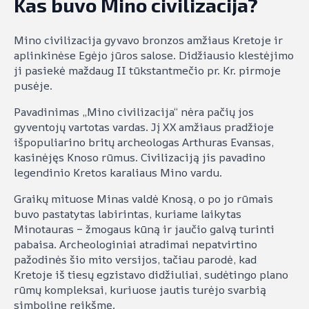
Kas buvo Mino civilizacija?
Mino civilizacija gyvavo bronzos amžiaus Kretoje ir
aplinkinėse Egėjo jūros salose. Didžiausio klestėjimo
ji pasiekė maždaug II tūkstantmečio pr. Kr. pirmoje
pusėje.
Pavadinimas „Mino civilizacija“ nėra pačių jos
gyventojų vartotas vardas. Jį XX amžiaus pradžioje
išpopuliarino britų archeologas Arthuras Evansas,
kasinėjęs Knoso rūmus. Civilizaciją jis pavadino
legendinio Kretos karaliaus Mino vardu.
Graikų mituose Minas valdė Knosą, o po jo rūmais
buvo pastatytas labirintas, kuriame laikytas
Minotauras – žmogaus kūną ir jaučio galvą turinti
pabaisa. Archeologiniai atradimai nepatvirtino
pažodinės šio mito versijos, tačiau parodė, kad
Kretoje iš tiesų egzistavo didžiuliai, sudėtingo plano
rūmų kompleksai, kuriuose jautis turėjo svarbią
simbolinę reikšmę.