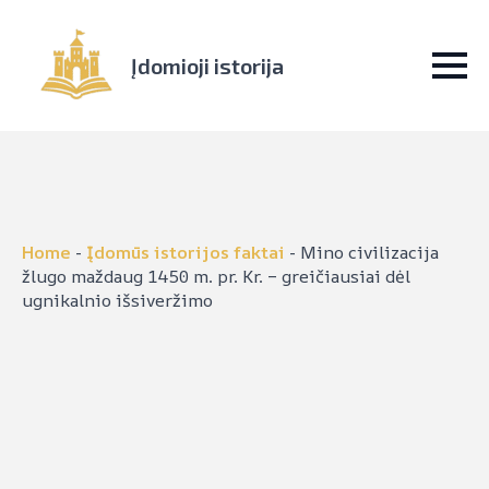
Įdomioji istorija
Home
-
Įdomūs istorijos faktai
-
Mino civilizacija
žlugo maždaug 1450 m. pr. Kr. – greičiausiai dėl
ugnikalnio išsiveržimo