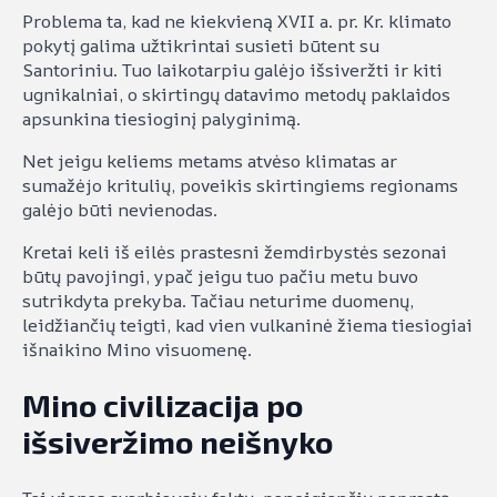
Problema ta, kad ne kiekvieną XVII a. pr. Kr. klimato
pokytį galima užtikrintai susieti būtent su
Santoriniu. Tuo laikotarpiu galėjo išsiveržti ir kiti
ugnikalniai, o skirtingų datavimo metodų paklaidos
apsunkina tiesioginį palyginimą.
Net jeigu keliems metams atvėso klimatas ar
sumažėjo kritulių, poveikis skirtingiems regionams
galėjo būti nevienodas.
Kretai keli iš eilės prastesni žemdirbystės sezonai
būtų pavojingi, ypač jeigu tuo pačiu metu buvo
sutrikdyta prekyba. Tačiau neturime duomenų,
leidžiančių teigti, kad vien vulkaninė žiema tiesiogiai
išnaikino Mino visuomenę.
Mino civilizacija po
išsiveržimo neišnyko