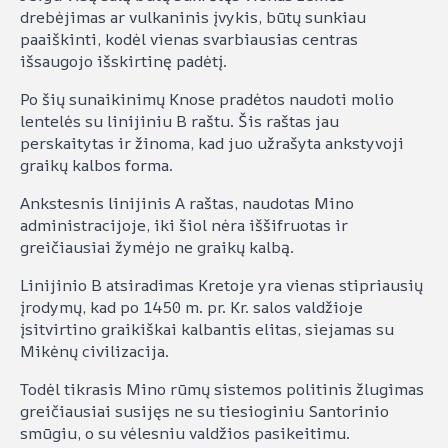
drebėjimas ar vulkaninis įvykis, būtų sunkiau
paaiškinti, kodėl vienas svarbiausias centras
išsaugojo išskirtinę padėtį.
Po šių sunaikinimų Knose pradėtos naudoti molio
lentelės su linijiniu B raštu. Šis raštas jau
perskaitytas ir žinoma, kad juo užrašyta ankstyvoji
graikų kalbos forma.
Ankstesnis linijinis A raštas, naudotas Mino
administracijoje, iki šiol nėra iššifruotas ir
greičiausiai žymėjo ne graikų kalbą.
Linijinio B atsiradimas Kretoje yra vienas stipriausių
įrodymų, kad po 1450 m. pr. Kr. salos valdžioje
įsitvirtino graikiškai kalbantis elitas, siejamas su
Mikėnų civilizacija.
Todėl tikrasis Mino rūmų sistemos politinis žlugimas
greičiausiai susijęs ne su tiesioginiu Santorinio
smūgiu, o su vėlesniu valdžios pasikeitimu.