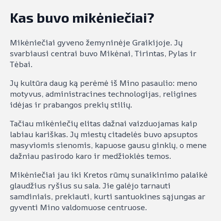
Kas buvo mikėniečiai?
Mikėniečiai gyveno žemyninėje Graikijoje. Jų
svarbiausi centrai buvo Mikėnai, Tirintas, Pylas ir
Tėbai.
Jų kultūra daug ką perėmė iš Mino pasaulio: meno
motyvus, administracines technologijas, religines
idėjas ir prabangos prekių stilių.
Tačiau mikėniečių elitas dažnai vaizduojamas kaip
labiau kariškas. Jų miestų citadelės buvo apsuptos
masyviomis sienomis, kapuose gausu ginklų, o mene
dažniau pasirodo karo ir medžioklės temos.
Mikėniečiai jau iki Kretos rūmų sunaikinimo palaikė
glaudžius ryšius su sala. Jie galėjo tarnauti
samdiniais, prekiauti, kurti santuokines sąjungas ar
gyventi Mino valdomuose centruose.