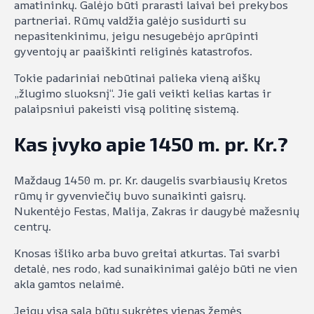
amatininkų. Galėjo būti prarasti laivai bei prekybos
partneriai. Rūmų valdžia galėjo susidurti su
nepasitenkinimu, jeigu nesugebėjo aprūpinti
gyventojų ar paaiškinti religinės katastrofos.
Tokie padariniai nebūtinai palieka vieną aiškų
„žlugimo sluoksnį“. Jie gali veikti kelias kartas ir
palaipsniui pakeisti visą politinę sistemą.
Kas įvyko apie 1450 m. pr. Kr.?
Maždaug 1450 m. pr. Kr. daugelis svarbiausių Kretos
rūmų ir gyvenviečių buvo sunaikinti gaisrų.
Nukentėjo Festas, Malija, Zakras ir daugybė mažesnių
centrų.
Knosas išliko arba buvo greitai atkurtas. Tai svarbi
detalė, nes rodo, kad sunaikinimai galėjo būti ne vien
akla gamtos nelaimė.
Jeigu visą salą būtų sukrėtęs vienas žemės