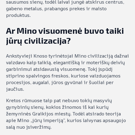
sausumos sienų, todėl laivai jungė atskirus centrus,
gabeno metalus, prabangos prekes ir maisto
produktus.
Ar Mino visuomenė buvo taiki
jūrų civilizacija?
Ankstyvieji Knoso tyrinėtojai Mino civilizaciją dažnai
vaizdavo kaip taikią, elegantišką ir moteriškų deivių
garbinimui atsidavusią visuomenę. Tokį įspūdį
stiprino spalvingos freskos, kuriose vaizduojamos
procesijos, augalai, jūros gyvūnai ir šuoliai per
jaučius.
Kretos rūmuose taip pat nebuvo tokių masyvių
gynybinių sienų, kokios žinomos iš kai kurių
žemyninės Graikijos miestų. Todėl atsirado teorija
apie Mino „jūrų imperiją“, kurios laivynas apsaugojo
salą nuo įsiveržimų.