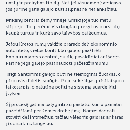
uostų ir prekybos tinklų. Net jei visuomenė atsigavo,
jos jūrinė galia galėjo būti silpnesnė nei anksčiau.
Mikėnų centrai žemyninėje Graikijoje tuo metu
stiprėjo. Jie perėmė vis daugiau prekybos maršrutų,
kaupė turtus ir kūrė savo laivybos pajėgumus.
Jeigu Kretos rūmų valdžia prarado dalį ekonominio
autoriteto, vietos konfliktai galėjo paaštrėti.
Konkuruojantys centrai, sukilę pavaldiniai ar išorės
karinė jėga galėjo pasinaudoti pažeidžiamumu.
Taigi Santorinis galėjo būti ne tiesioginis žudikas, o
pirmasis didelis smūgis. Po jo sekė ilgas prisitaikymo
laikotarpis, o galutinę politinę sistemą suardė kiti
įvykiai.
Šį procesą galima palyginti su pastatu, kurio pamatai
pažeidžiami per žemės drebėjimą. Namas dar gali
stovėti dešimtmečius, tačiau vėlesnis gaisras ar karas
jį sunaikins lengviau.