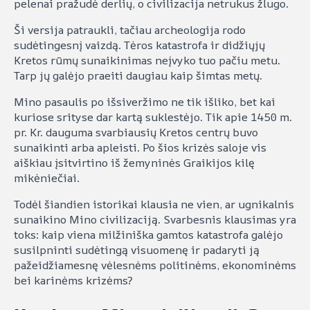
pelenai pražudė derlių, o civilizacija netrukus žlugo.
Ši versija patraukli, tačiau archeologija rodo
sudėtingesnį vaizdą. Tėros katastrofa ir didžiųjų
Kretos rūmų sunaikinimas neįvyko tuo pačiu metu.
Tarp jų galėjo praeiti daugiau kaip šimtas metų.
Mino pasaulis po išsiveržimo ne tik išliko, bet kai
kuriose srityse dar kartą suklestėjo. Tik apie 1450 m.
pr. Kr. dauguma svarbiausių Kretos centrų buvo
sunaikinti arba apleisti. Po šios krizės saloje vis
aiškiau įsitvirtino iš žemyninės Graikijos kilę
mikėniečiai.
Todėl šiandien istorikai klausia ne vien, ar ugnikalnis
sunaikino Mino civilizaciją. Svarbesnis klausimas yra
toks: kaip viena milžiniška gamtos katastrofa galėjo
susilpninti sudėtingą visuomenę ir padaryti ją
pažeidžiamesnę vėlesnėms politinėms, ekonominėms
bei karinėms krizėms?