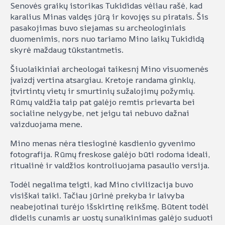
Senovės graikų istorikas Tukididas vėliau rašė, kad
karalius Minas valdęs jūrą ir kovojęs su piratais. Šis
pasakojimas buvo siejamas su archeologiniais
duomenimis, nors nuo tariamo Mino laikų Tukididą
skyrė maždaug tūkstantmetis.
Šiuolaikiniai archeologai taikesnį Mino visuomenės
įvaizdį vertina atsargiau. Kretoje randama ginklų,
įtvirtintų vietų ir smurtinių sužalojimų požymių.
Rūmų valdžia taip pat galėjo remtis prievarta bei
socialine nelygybe, net jeigu tai nebuvo dažnai
vaizduojama mene.
Mino menas nėra tiesioginė kasdienio gyvenimo
fotografija. Rūmų freskose galėjo būti rodoma ideali,
ritualinė ir valdžios kontroliuojama pasaulio versija.
Todėl negalima teigti, kad Mino civilizacija buvo
visiškai taiki. Tačiau jūrinė prekyba ir laivyba
neabejotinai turėjo išskirtinę reikšmę. Būtent todėl
didelis cunamis ar uostų sunaikinimas galėjo suduoti