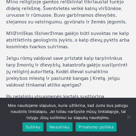
Mino religijoje gamtos reiškiniai tikriausiai turėjo
didelę reikšmę. Šventvietės veikė kalnų viršūnėse,
urvuose ir rūmuose. Buvo garbinamos dievybės,
siejamos su vaisingumu, gyvūnais ir žemės jėgomis.
Milžiniškas išsiveržimas galėjo būti suvoktas ne kaip
atsitiktinis geologinis įvykis, o kaip dievų pyktis arba
kosminės tvarkos suirimas.
Jeigu rūmų valdovai save pristatė kaip tarpininkus
tarp žmonių ir dievybių, katastrofa galėjo susilpninti
jų religinį autoritetą. Kodėl dievai sunaikino
prekybos miestą ir pasiuntė bangas į Kretą, jeigu
valdovai tinkamai atliko apeigas?
Po nelaimių visuomenės kartais sustiprina
tradicinius ritualus, o kartais pradeda abejoti senąja
Mes naudojame slapukus, kurie užtikrina, kad Jums bus patogu
valdžia. Archeologijoje tai gali pasireikšti naujų
naudotis tinklalapiu. Jei toliau naršysite mūsų tinklalapyje, tai
šventviečių atsiradimu, aukojimo pokyčiais ar kitokia
tolygu Jūsų sutikimui su slapukų naudojimu.
meno simbolika.
Sutinku
Nesutinku
Privatumo politika
Tokias idėjas sunku įrodyti, nes nežinome Mino