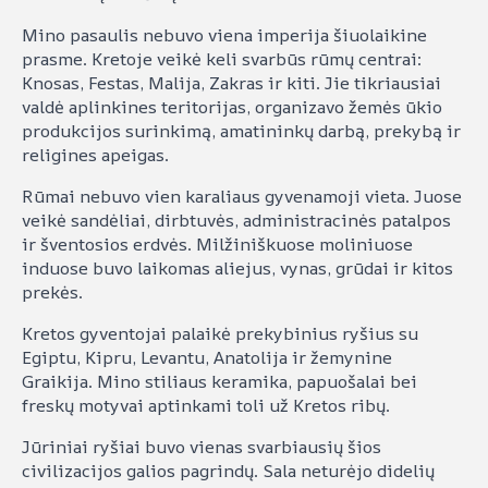
Mino pasaulis nebuvo viena imperija šiuolaikine
prasme. Kretoje veikė keli svarbūs rūmų centrai:
Knosas, Festas, Malija, Zakras ir kiti. Jie tikriausiai
valdė aplinkines teritorijas, organizavo žemės ūkio
produkcijos surinkimą, amatininkų darbą, prekybą ir
religines apeigas.
Rūmai nebuvo vien karaliaus gyvenamoji vieta. Juose
veikė sandėliai, dirbtuvės, administracinės patalpos
ir šventosios erdvės. Milžiniškuose moliniuose
induose buvo laikomas aliejus, vynas, grūdai ir kitos
prekės.
Kretos gyventojai palaikė prekybinius ryšius su
Egiptu, Kipru, Levantu, Anatolija ir žemynine
Graikija. Mino stiliaus keramika, papuošalai bei
freskų motyvai aptinkami toli už Kretos ribų.
Jūriniai ryšiai buvo vienas svarbiausių šios
civilizacijos galios pagrindų. Sala neturėjo didelių