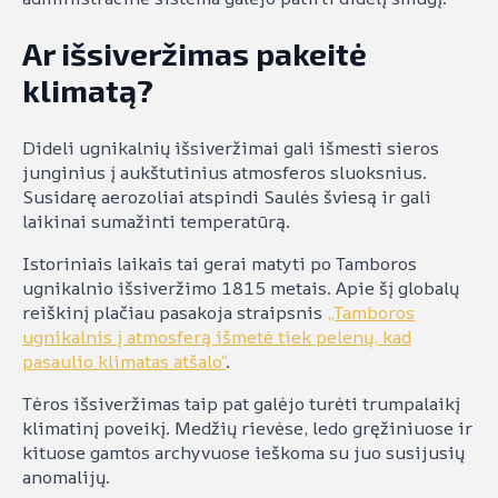
Ar išsiveržimas pakeitė
klimatą?
Dideli ugnikalnių išsiveržimai gali išmesti sieros
junginius į aukštutinius atmosferos sluoksnius.
Susidarę aerozoliai atspindi Saulės šviesą ir gali
laikinai sumažinti temperatūrą.
Istoriniais laikais tai gerai matyti po Tamboros
ugnikalnio išsiveržimo 1815 metais. Apie šį globalų
reiškinį plačiau pasakoja straipsnis
„Tamboros
ugnikalnis į atmosferą išmetė tiek pelenų, kad
pasaulio klimatas atšalo“
.
Tėros išsiveržimas taip pat galėjo turėti trumpalaikį
klimatinį poveikį. Medžių rievėse, ledo gręžiniuose ir
kituose gamtos archyvuose ieškoma su juo susijusių
anomalijų.