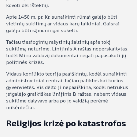
kovoti dėl išteklių.
Apie 1450 m. pr. Kr. sunaikinti rūmai galėjo būti
vietinių sukilimų ar vidaus karų taikiniai. Gaisrai
galėjo būti sąmoningai sukelti.
Tačiau tiesioginių rašytinių šaltinių apie tokį
sukilimą neturime. Linijinis A raštas neperskaitytas,
todėl Mino valdovų dokumentai negali papasakoti jų
politinės krizės.
Vidaus konflikto teorija paaiškintų, kodėl sunaikinti
administraciniai centrai, tačiau paliktos kai kurios
gyvenvietės. Vis dėlto ji nepaaiškina, kodėl netrukus
įsigalėjo graikiškas linijinis B raštas, nebent vidaus
sukilime dalyvavo arba po jo valdžią perėmė
mikėniečiai.
Religijos krizė po katastrofos