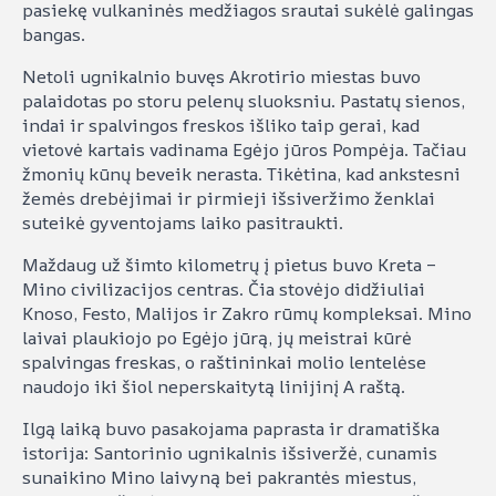
pasiekę vulkaninės medžiagos srautai sukėlė galingas
bangas.
Netoli ugnikalnio buvęs Akrotirio miestas buvo
palaidotas po storu pelenų sluoksniu. Pastatų sienos,
indai ir spalvingos freskos išliko taip gerai, kad
vietovė kartais vadinama Egėjo jūros Pompėja. Tačiau
žmonių kūnų beveik nerasta. Tikėtina, kad ankstesni
žemės drebėjimai ir pirmieji išsiveržimo ženklai
suteikė gyventojams laiko pasitraukti.
Maždaug už šimto kilometrų į pietus buvo Kreta –
Mino civilizacijos centras. Čia stovėjo didžiuliai
Knoso, Festo, Malijos ir Zakro rūmų kompleksai. Mino
laivai plaukiojo po Egėjo jūrą, jų meistrai kūrė
spalvingas freskas, o raštininkai molio lentelėse
naudojo iki šiol neperskaitytą linijinį A raštą.
Ilgą laiką buvo pasakojama paprasta ir dramatiška
istorija: Santorinio ugnikalnis išsiveržė, cunamis
sunaikino Mino laivyną bei pakrantės miestus,