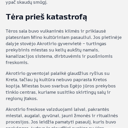
ypač skaudų smūgį.
Tėra prieš katastrofą
Tėros sala buvo vulkaninės kilmės ir priklausė
platesniam Mino kultūriniam pasauliui. Jos pietinėje
dalyje stovėjo Akrotirio gyvenvietė – turtingas
prekybinis miestas su kelių aukštų namais,
kanalizacijos sistema, dirbtuvėmis ir puošniomis
freskomis.
Akrotirio gyventojai palaikė glaudžius ryšius su
Kreta, tačiau jų kultūra nebuvo paprasta Kretos
kopija. Miestas buvo svarbus Egėjo jūros prekybos
tinklo centras, kuriame susitiko skirtingų salų ir
regionų įtakos.
Akrotirio freskose vaizduojami laivai, pakrantės
miestai, augalai, gyvūnai, jauni žmonės ir ritualinės
procesijos. Jos leidžia pamatyti pasaulį, kuris buvo