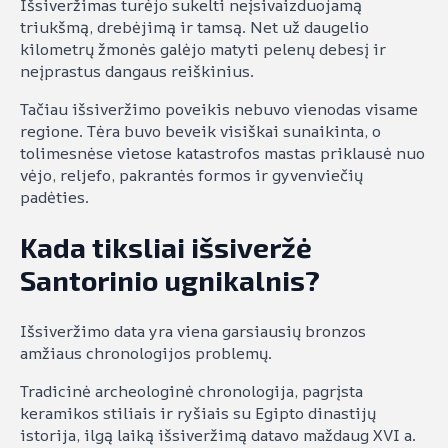
Išsiveržimas turėjo sukelti neįsivaizduojamą
triukšmą, drebėjimą ir tamsą. Net už daugelio
kilometrų žmonės galėjo matyti pelenų debesį ir
neįprastus dangaus reiškinius.
Tačiau išsiveržimo poveikis nebuvo vienodas visame
regione. Tėra buvo beveik visiškai sunaikinta, o
tolimesnėse vietose katastrofos mastas priklausė nuo
vėjo, reljefo, pakrantės formos ir gyvenviečių
padėties.
Kada tiksliai išsiveržė
Santorinio ugnikalnis?
Išsiveržimo data yra viena garsiausių bronzos
amžiaus chronologijos problemų.
Tradicinė archeologinė chronologija, pagrįsta
keramikos stiliais ir ryšiais su Egipto dinastijų
istorija, ilgą laiką išsiveržimą datavo maždaug XVI a.