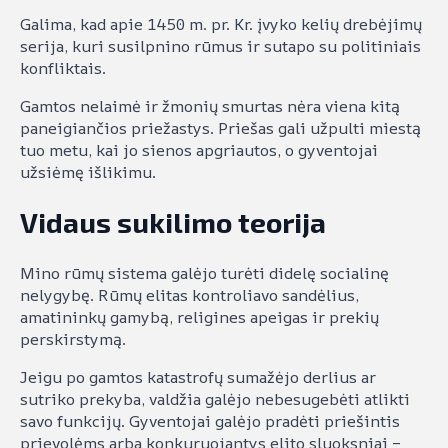
Galima, kad apie 1450 m. pr. Kr. įvyko kelių drebėjimų
serija, kuri susilpnino rūmus ir sutapo su politiniais
konfliktais.
Gamtos nelaimė ir žmonių smurtas nėra viena kitą
paneigiančios priežastys. Priešas gali užpulti miestą
tuo metu, kai jo sienos apgriautos, o gyventojai
užsiėmę išlikimu.
Vidaus sukilimo teorija
Mino rūmų sistema galėjo turėti didelę socialinę
nelygybę. Rūmų elitas kontroliavo sandėlius,
amatininkų gamybą, religines apeigas ir prekių
perskirstymą.
Jeigu po gamtos katastrofų sumažėjo derlius ar
sutriko prekyba, valdžia galėjo nebesugebėti atlikti
savo funkcijų. Gyventojai galėjo pradėti priešintis
prievolėms arba konkuruojantys elito sluoksniai –