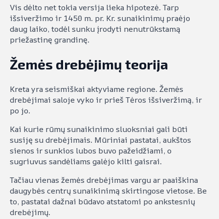
Vis dėlto net tokia versija lieka hipotezė. Tarp
išsiveržimo ir 1450 m. pr. Kr. sunaikinimų praėjo
daug laiko, todėl sunku įrodyti nenutrūkstamą
priežastinę grandinę.
Žemės drebėjimų teorija
Kreta yra seismiškai aktyviame regione. Žemės
drebėjimai saloje vyko ir prieš Tėros išsiveržimą, ir
po jo.
Kai kurie rūmų sunaikinimo sluoksniai gali būti
susiję su drebėjimais. Mūriniai pastatai, aukštos
sienos ir sunkios lubos buvo pažeidžiami, o
sugriuvus sandėliams galėjo kilti gaisrai.
Tačiau vienas žemės drebėjimas vargu ar paaiškina
daugybės centrų sunaikinimą skirtingose vietose. Be
to, pastatai dažnai būdavo atstatomi po ankstesnių
drebėjimų.