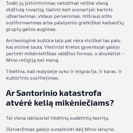
Todėl jų įsitvirtinimas nebūtinai reiškė vieną
didžiulę invaziją. Galimi keli scenarijai: karinis
užkariavimas, vidaus perversmas, mišraus elito
susiformavimas arba palaipsnis graikiškai kalbančių
grupių galios augimas.
Archeologinė kultūra taip pat nėra visiškai tas pats,
kas etninė tauta. Vietiniai Kretos gyventojai galėjo
perimti mikėnietiškas valdžios formas, o atvykėliai –
Mino religiją bei meną.
Tikėtina, kad realybėje vyko ir migracija, ir karas, ir
kultūrinis susiliejimas.
Ar Santorinio katastrofa
atvėrė kelią mikėniečiams?
Tai viena labiausiai tikėtinų sudėtinių teorijų.
Išsiveržimas galėjo sunaikinti dalį Mino laivyno,