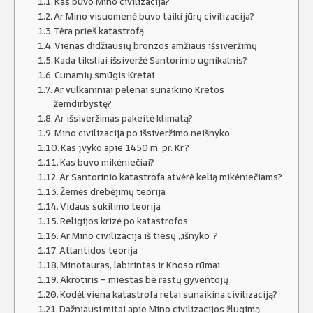
Kas buvo Mino civilizacija?
Ar Mino visuomenė buvo taiki jūrų civilizacija?
Tėra prieš katastrofą
Vienas didžiausių bronzos amžiaus išsiveržimų
Kada tiksliai išsiveržė Santorinio ugnikalnis?
Cunamių smūgis Kretai
Ar vulkaniniai pelenai sunaikino Kretos
žemdirbystę?
Ar išsiveržimas pakeitė klimatą?
Mino civilizacija po išsiveržimo neišnyko
Kas įvyko apie 1450 m. pr. Kr.?
Kas buvo mikėniečiai?
Ar Santorinio katastrofa atvėrė kelią mikėniečiams?
Žemės drebėjimų teorija
Vidaus sukilimo teorija
Religijos krizė po katastrofos
Ar Mino civilizacija iš tiesų „išnyko“?
Atlantidos teorija
Minotauras, labirintas ir Knoso rūmai
Akrotiris – miestas be rastų gyventojų
Kodėl viena katastrofa retai sunaikina civilizaciją?
Dažniausi mitai apie Mino civilizacijos žlugimą