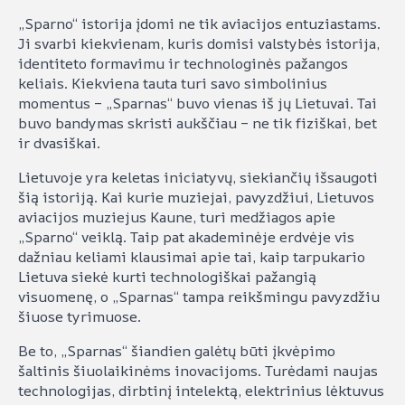
„Sparno“ istorija įdomi ne tik aviacijos entuziastams.
Ji svarbi kiekvienam, kuris domisi valstybės istorija,
identiteto formavimu ir technologinės pažangos
keliais. Kiekviena tauta turi savo simbolinius
momentus – „Sparnas“ buvo vienas iš jų Lietuvai. Tai
buvo bandymas skristi aukščiau – ne tik fiziškai, bet
ir dvasiškai.
Lietuvoje yra keletas iniciatyvų, siekiančių išsaugoti
šią istoriją. Kai kurie muziejai, pavyzdžiui, Lietuvos
aviacijos muziejus Kaune, turi medžiagos apie
„Sparno“ veiklą. Taip pat akademinėje erdvėje vis
dažniau keliami klausimai apie tai, kaip tarpukario
Lietuva siekė kurti technologiškai pažangią
visuomenę, o „Sparnas“ tampa reikšmingu pavyzdžiu
šiuose tyrimuose.
Be to, „Sparnas“ šiandien galėtų būti įkvėpimo
šaltinis šiuolaikinėms inovacijoms. Turėdami naujas
technologijas, dirbtinį intelektą, elektrinius lėktuvus