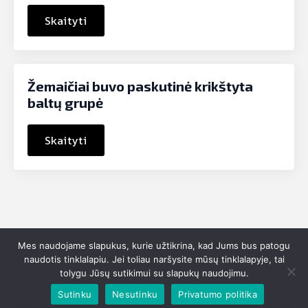
Skaityti
Žemaičiai buvo paskutinė krikštyta
baltų grupė
Skaityti
Mes naudojame slapukus, kurie užtikrina, kad Jums bus patogu
Susisiek:
info@idomioji-istorija.lt
naudotis tinklalapiu. Jei toliau naršysite mūsų tinklalapyje, tai
tolygu Jūsų sutikimui su slapukų naudojimu.
© 2025 Idomioji-istorija.lt - Visos teisės saugomos. Sprendimas:
Vileikis.lt
Sutinku
Nesutinku
Privatumo politika