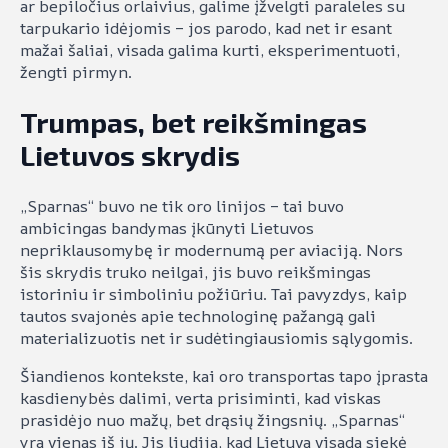
ar bepiločius orlaivius, galime įžvelgti paraleles su
tarpukario idėjomis – jos parodo, kad net ir esant
mažai šaliai, visada galima kurti, eksperimentuoti,
žengti pirmyn.
Trumpas, bet reikšmingas
Lietuvos skrydis
„Sparnas“ buvo ne tik oro linijos – tai buvo
ambicingas bandymas įkūnyti Lietuvos
nepriklausomybę ir modernumą per aviaciją. Nors
šis skrydis truko neilgai, jis buvo reikšmingas
istoriniu ir simboliniu požiūriu. Tai pavyzdys, kaip
tautos svajonės apie technologinę pažangą gali
materializuotis net ir sudėtingiausiomis sąlygomis.
Šiandienos kontekste, kai oro transportas tapo įprasta
kasdienybės dalimi, verta prisiminti, kad viskas
prasidėjo nuo mažų, bet drąsių žingsnių. „Sparnas“
yra vienas iš jų. Jis liudija, kad Lietuva visada siekė