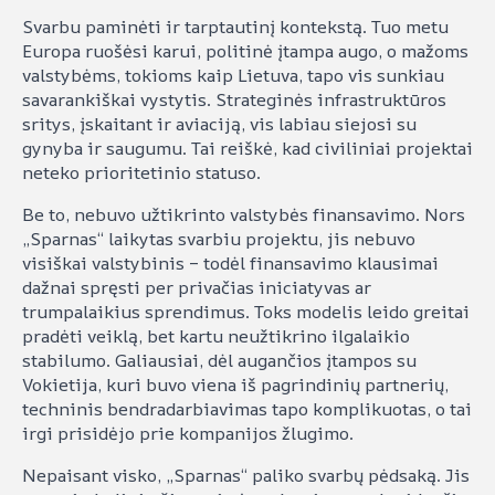
Svarbu paminėti ir tarptautinį kontekstą. Tuo metu
Europa ruošėsi karui, politinė įtampa augo, o mažoms
valstybėms, tokioms kaip Lietuva, tapo vis sunkiau
savarankiškai vystytis. Strateginės infrastruktūros
sritys, įskaitant ir aviaciją, vis labiau siejosi su
gynyba ir saugumu. Tai reiškė, kad civiliniai projektai
neteko prioritetinio statuso.
Be to, nebuvo užtikrinto valstybės finansavimo. Nors
„Sparnas“ laikytas svarbiu projektu, jis nebuvo
visiškai valstybinis – todėl finansavimo klausimai
dažnai spręsti per privačias iniciatyvas ar
trumpalaikius sprendimus. Toks modelis leido greitai
pradėti veiklą, bet kartu neužtikrino ilgalaikio
stabilumo. Galiausiai, dėl augančios įtampos su
Vokietija, kuri buvo viena iš pagrindinių partnerių,
techninis bendradarbiavimas tapo komplikuotas, o tai
irgi prisidėjo prie kompanijos žlugimo.
Nepaisant visko, „Sparnas“ paliko svarbų pėdsaką. Jis