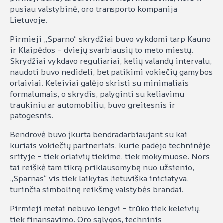
pusiau valstybinė, oro transporto kompanija
Lietuvoje.
Pirmieji „Sparno“ skrydžiai buvo vykdomi tarp Kauno
ir Klaipėdos – dviejų svarbiausių to meto miestų.
Skrydžiai vykdavo reguliariai, kelių valandų intervalu,
naudoti buvo nedideli, bet patikimi vokiečių gamybos
orlaiviai. Keleiviai galėjo skristi su minimaliais
formalumais, o skrydis, palyginti su keliavimu
traukiniu ar automobiliu, buvo greitesnis ir
patogesnis.
Bendrovė buvo įkurta bendradarbiaujant su kai
kuriais vokiečių partneriais, kurie padėjo techninėje
srityje – tiek orlaivių tiekime, tiek mokymuose. Nors
tai reiškė tam tikrą priklausomybę nuo užsienio,
„Sparnas“ vis tiek laikytas lietuviška iniciatyva,
turinčia simbolinę reikšmę valstybės brandai.
Pirmieji metai nebuvo lengvi – trūko tiek keleivių,
tiek finansavimo. Oro sąlygos, techninis