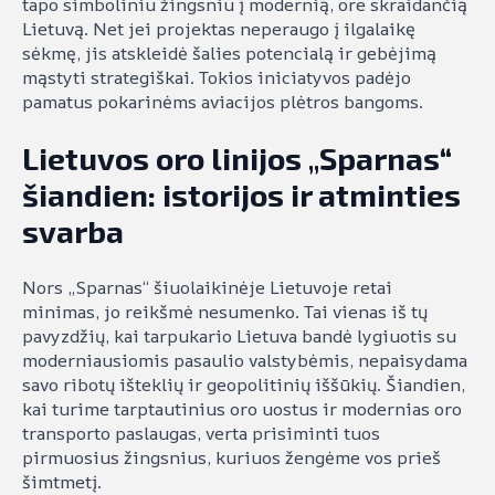
tapo simboliniu žingsniu į modernią, ore skraidančią
Lietuvą. Net jei projektas neperaugo į ilgalaikę
sėkmę, jis atskleidė šalies potencialą ir gebėjimą
mąstyti strategiškai. Tokios iniciatyvos padėjo
pamatus pokarinėms aviacijos plėtros bangoms.
Lietuvos oro linijos „Sparnas“
šiandien: istorijos ir atminties
svarba
Nors „Sparnas“ šiuolaikinėje Lietuvoje retai
minimas, jo reikšmė nesumenko. Tai vienas iš tų
pavyzdžių, kai tarpukario Lietuva bandė lygiuotis su
moderniausiomis pasaulio valstybėmis, nepaisydama
savo ribotų išteklių ir geopolitinių iššūkių. Šiandien,
kai turime tarptautinius oro uostus ir modernias oro
transporto paslaugas, verta prisiminti tuos
pirmuosius žingsnius, kuriuos žengėme vos prieš
šimtmetį.