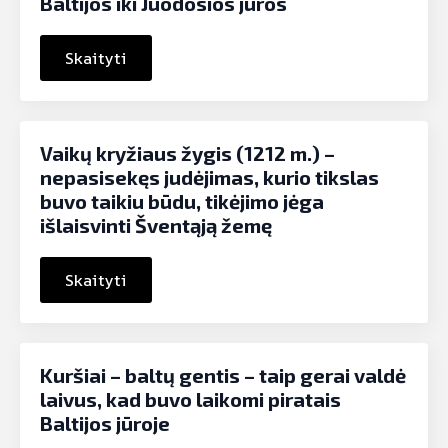
Baltijos iki Juodosios jūros
Skaityti
Vaikų kryžiaus žygis (1212 m.) –
nepasisekęs judėjimas, kurio tikslas
buvo taikiu būdu, tikėjimo jėga
išlaisvinti Šventąją žemę
Skaityti
Kuršiai – baltų gentis – taip gerai valdė
laivus, kad buvo laikomi piratais
Baltijos jūroje