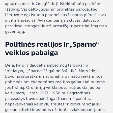
aptarnavimas ir žmogiškieji ištekliai taip pat kėlė
iššūkių. Vis dėlto „Sparno“ projektas parodė, kad
Lietuvoje egzistuoja potencialas ir noras plėtoti savą
civilinę aviaciją. Aviakompanija aktyviai dalyvavo
parodose, stengėsi kurti prestižą ir pasitikėjimą tarp
gyventojų.
Politinės realijos ir „Sparno“
veiklos pabaiga
Deja, kaip ir daugelis ambicingų tarpukario
iniciatyvų, „Sparnas“ ilgai neišsilaikė. Nors idėja
buvo novatoriška ir nacionaliniu mastu reikšminga,
politinės bei ekonominės realijos galiausiai nulėmė
jos likimą. Oro linijų veikla buvo nutraukta jau po
kelių metų – apie 1937–1938 m. Pagrindinės
priežastys buvo sudėtinga finansinė padėtis,
nepakankamas keleivių srautas ir konkurencija su
geriau įsitvirtinusiomis užsienio aviakompanijomis.