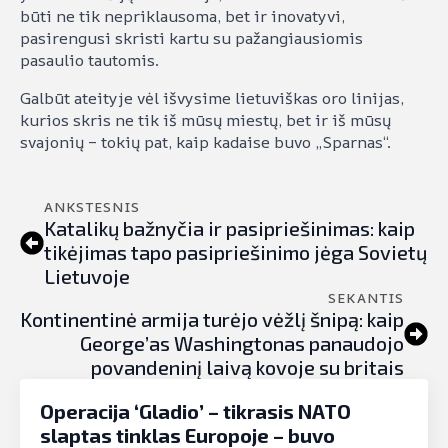
būti ne tik nepriklausoma, bet ir inovatyvi,
pasirengusi skristi kartu su pažangiausiomis
pasaulio tautomis.
Galbūt ateityje vėl išvysime lietuviškas oro linijas,
kurios skris ne tik iš mūsų miestų, bet ir iš mūsų
svajonių – tokių pat, kaip kadaise buvo „Sparnas“.
ANKSTESNIS
Katalikų bažnyčia ir pasipriešinimas: kaip
tikėjimas tapo pasipriešinimo jėga Sovietų
Lietuvoje
SEKANTIS
Kontinentinė armija turėjo vėžlį šnipą: kaip
George’as Washingtonas panaudojo
povandeninį laivą kovoje su britais
Operacija ‘Gladio’ – tikrasis NATO
slaptas tinklas Europoje – buvo