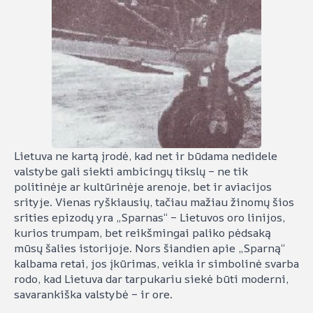
Lietuva ne kartą įrodė, kad net ir būdama nedidele
valstybe gali siekti ambicingų tikslų – ne tik
politinėje ar kultūrinėje arenoje, bet ir aviacijos
srityje. Vienas ryškiausių, tačiau mažiau žinomų šios
srities epizodų yra „Sparnas“ – Lietuvos oro linijos,
kurios trumpam, bet reikšmingai paliko pėdsaką
mūsų šalies istorijoje. Nors šiandien apie „Sparną“
kalbama retai, jos įkūrimas, veikla ir simbolinė svarba
rodo, kad Lietuva dar tarpukariu siekė būti moderni,
savarankiška valstybė – ir ore.