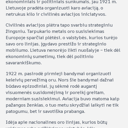
ekonominiais ir politiniais sunkumais, jau 1921 m.
Lietuvoje pradėta organizuoti karo aviaciją, o
netrukus kilo ir civilinės aviacijos iniciatyvos.
Civilinės aviacijos plėtra tapo svarbiu strateginiu
žingsniu. Tarpukario metais oro susisiekimas
Europoje sparčiai plėtėsi, o valstybės, kurios turėjo
savo oro linijas, įgydavo prestižo ir strateginio
mobilumo. Lietuva nenorėjo likti nuošalyje – tiek dėl
ekonominių sumetimų, tiek dėl politinio
savarankiškumo.
1922 m. pasirodė pirmieji bandymai organizuoti
keleivių pervežimą oru. Nors šie bandymai dažnai
būdavo epizodiniai, jų sėkmė rodė augantį
visuomenės susidomėjimą ir poreikį greitam,
moderniam susisiekimui. Aviacija buvo matoma kaip
pažangos ženklas, o tuo metu skrydžiai laikyti ne tik
patogumu, bet ir savotiška prabanga.
Idėja apie nacionalines oro linijas, kurios būtų