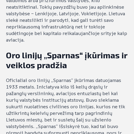
valdomos arba prižiūrimos valstybės, kilo
neatsitiktinai. Tokių pavyzdžių buvo jau aplinkinėse
valstybėse – Lenkijoje, Latvijoje, Vokietijoje. Lietuva
siekė neatsilikti ir parodyti, kad gali turėti savo
nepriklausomą infrastruktūrą net ir tokioje
sudėtingoje bei kapitalo reikalaujančioje srityje kaip
aviacija.
Oro linijų „Sparnas“ įkūrimas ir
veiklos pradžia
Oficialiai oro linijų „Sparnas“ įkūrimas datuojamas
1933 metais. Iniciatyva kilo iš kelių drąsių ir
pažangių verslininkų, aviacijos entuziastų bei kai
kurių valstybės institucijų atstovų. Buvo siekiama
sukurti nuolatines civilines oro linijas, kurios ne tik
užtikrintų keleivių pervežimą tarp pagrindinių
Lietuvos miestų, bet ir susietų šalį su užsienio
valstybėmis. „Sparnas“ išsiskyrė tuo, kad tai buvo
pirmoji bandyta suformuoti nepriklausoma, nors ir